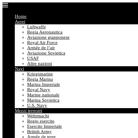
Home
Aerei
Luftwaffe
Regia Aeronautica
Aviazione giapponese
Royal Air Force
Armée de l’air
Aviazione Sovietica
USAF
Altre nazioni
Navi
Kriegsmarine
Regia Marina
Marina Imperiale
Royal Navy
Marine nationale
Marina Sovietica
U.S. Navy
Mezzi terrestri
Wehrmacht
Regio esercito
Esercito Imperiale
British Army
Armée de terre