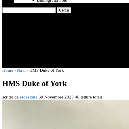
Bibliografia Foto
Cerca
Home
-
Navi
-
HMS Duke of York
HMS Duke of York
scritto da
redazione
30 Novembre 2025
46
letture totali