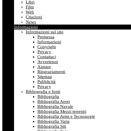
Libri
Film
Web
Citazioni
News
Informazioni
Informazioni sul sito
Premessa
Informazioni
Copyright
Privacy
Contattaci
Avvertenze
Aiutare
Ringraziamenti
Sitemap
Pubblicità
Privacy
Bibliografia e fonti
Bibliografia
Bibliografia Aerei
Bibliografia Navale
Bibliografia Mezzi terrestri
Bibliografia Armi e Tecnonogie
Bibliografia Varia
Bibliografia Siti