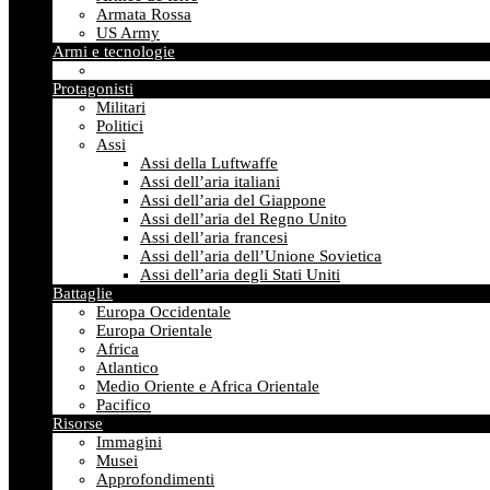
Armata Rossa
US Army
Armi e tecnologie
Protagonisti
Militari
Politici
Assi
Assi della Luftwaffe
Assi dell’aria italiani
Assi dell’aria del Giappone
Assi dell’aria del Regno Unito
Assi dell’aria francesi
Assi dell’aria dell’Unione Sovietica
Assi dell’aria degli Stati Uniti
Battaglie
Europa Occidentale
Europa Orientale
Africa
Atlantico
Medio Oriente e Africa Orientale
Pacifico
Risorse
Immagini
Musei
Approfondimenti