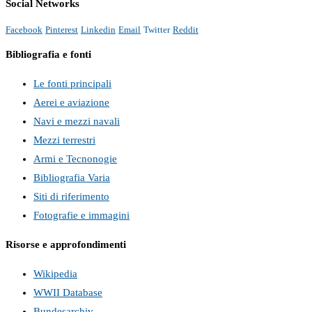
Social Networks
Facebook
Pinterest
Linkedin
Email
Twitter
Reddit
Bibliografia e fonti
Le fonti principali
Aerei e aviazione
Navi e mezzi navali
Mezzi terrestri
Armi e Tecnonogie
Bibliografia Varia
Siti di riferimento
Fotografie e immagini
Risorse e approfondimenti
Wikipedia
WWII Database
Bundesarchiv