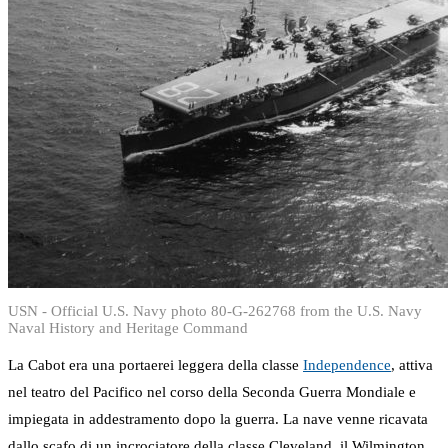
USN - Official U.S. Navy photo 80-G-262768 from the U.S. Navy
Naval History and Heritage Command
La Cabot era una portaerei leggera della classe
Independence
, attiva
nel teatro del Pacifico nel corso della Seconda Guerra Mondiale e
impiegata in addestramento dopo la guerra. La nave venne ricavata
dallo scafo di un incrociatore della classe Cleveland, il Wilmington,