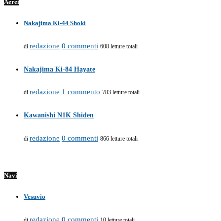
Aerei
Nakajima Ki-44 Shoki
redazione
0 commenti
di
608 letture totali
Nakajima Ki-84 Hayate
redazione
1 commento
di
783 letture totali
Kawanishi N1K Shiden
redazione
0 commenti
di
866 letture totali
Navi
Vesuvio
redazione
0 commenti
di
10 letture totali