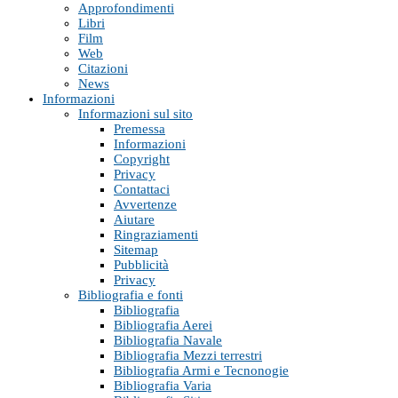
Approfondimenti
Libri
Film
Web
Citazioni
News
Informazioni
Informazioni sul sito
Premessa
Informazioni
Copyright
Privacy
Contattaci
Avvertenze
Aiutare
Ringraziamenti
Sitemap
Pubblicità
Privacy
Bibliografia e fonti
Bibliografia
Bibliografia Aerei
Bibliografia Navale
Bibliografia Mezzi terrestri
Bibliografia Armi e Tecnonogie
Bibliografia Varia