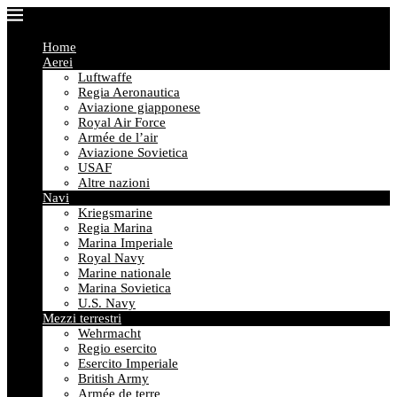
Home
Aerei
Luftwaffe
Regia Aeronautica
Aviazione giapponese
Royal Air Force
Armée de l’air
Aviazione Sovietica
USAF
Altre nazioni
Navi
Kriegsmarine
Regia Marina
Marina Imperiale
Royal Navy
Marine nationale
Marina Sovietica
U.S. Navy
Mezzi terrestri
Wehrmacht
Regio esercito
Esercito Imperiale
British Army
Armée de terre