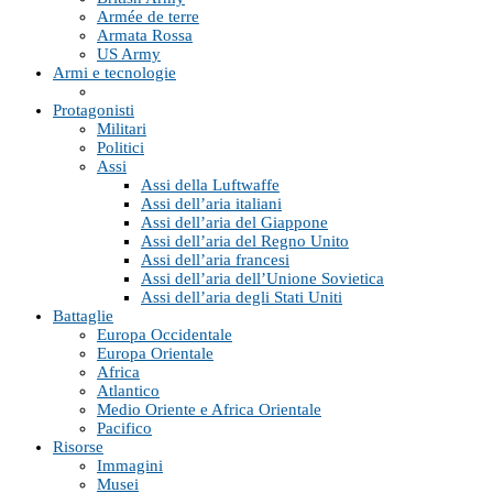
Armée de terre
Armata Rossa
US Army
Armi e tecnologie
Protagonisti
Militari
Politici
Assi
Assi della Luftwaffe
Assi dell’aria italiani
Assi dell’aria del Giappone
Assi dell’aria del Regno Unito
Assi dell’aria francesi
Assi dell’aria dell’Unione Sovietica
Assi dell’aria degli Stati Uniti
Battaglie
Europa Occidentale
Europa Orientale
Africa
Atlantico
Medio Oriente e Africa Orientale
Pacifico
Risorse
Immagini
Musei