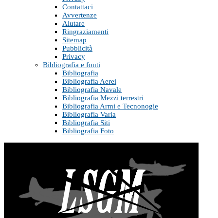
Contattaci
Avvertenze
Aiutare
Ringraziamenti
Sitemap
Pubblicità
Privacy
Bibliografia e fonti
Bibliografia
Bibliografia Aerei
Bibliografia Navale
Bibliografia Mezzi terrestri
Bibliografia Armi e Tecnonogie
Bibliografia Varia
Bibliografia Siti
Bibliografia Foto