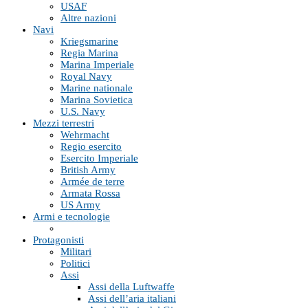
USAF
Altre nazioni
Navi
Kriegsmarine
Regia Marina
Marina Imperiale
Royal Navy
Marine nationale
Marina Sovietica
U.S. Navy
Mezzi terrestri
Wehrmacht
Regio esercito
Esercito Imperiale
British Army
Armée de terre
Armata Rossa
US Army
Armi e tecnologie
Protagonisti
Militari
Politici
Assi
Assi della Luftwaffe
Assi dell’aria italiani