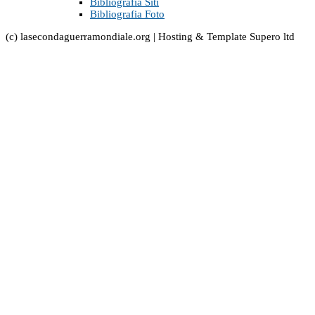
Bibliografia Siti
Bibliografia Foto
(c) lasecondaguerramondiale.org | Hosting & Template Supero ltd