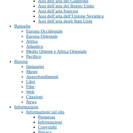
Assi dell’aria del Giappone
Assi dell’aria del Regno Unito
Assi dell’aria francesi
Assi dell’aria dell’Unione Sovietica
Assi dell’aria degli Stati Uniti
Battaglie
Europa Occidentale
Europa Orientale
Africa
Atlantico
Medio Oriente e Africa Orientale
Pacifico
Risorse
Immagini
Musei
Approfondimenti
Libri
Film
Web
Citazioni
News
Informazioni
Informazioni sul sito
Premessa
Informazioni
Copyright
Privacy