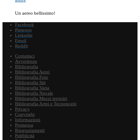
andre
Un aereo bellissimo!
Facebook
Pinterest
Linkedin
Email
Reddit
Contattaci
Avvertenze
Bibliografia
Bibliografia Aerei
Bibliografia Foto
Bibliografia Siti
Bibliografia Varia
Bibliografia Navale
Bibliografia Mezzi terrestri
Bibliografia Armi e Tecnonogie
Privacy
Copyright
Informazioni
Premessa
Ringraziamenti
Pubblicità