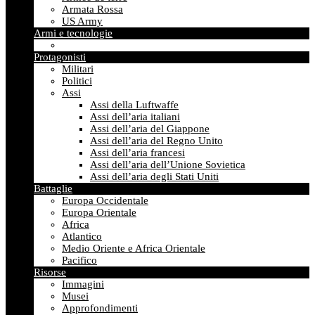
Armata Rossa
US Army
Armi e tecnologie
Protagonisti
Militari
Politici
Assi
Assi della Luftwaffe
Assi dell’aria italiani
Assi dell’aria del Giappone
Assi dell’aria del Regno Unito
Assi dell’aria francesi
Assi dell’aria dell’Unione Sovietica
Assi dell’aria degli Stati Uniti
Battaglie
Europa Occidentale
Europa Orientale
Africa
Atlantico
Medio Oriente e Africa Orientale
Pacifico
Risorse
Immagini
Musei
Approfondimenti