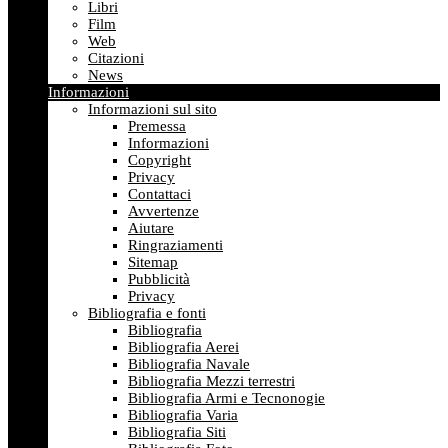
Libri
Film
Web
Citazioni
News
Informazioni
Informazioni sul sito
Premessa
Informazioni
Copyright
Privacy
Contattaci
Avvertenze
Aiutare
Ringraziamenti
Sitemap
Pubblicità
Privacy
Bibliografia e fonti
Bibliografia
Bibliografia Aerei
Bibliografia Navale
Bibliografia Mezzi terrestri
Bibliografia Armi e Tecnonogie
Bibliografia Varia
Bibliografia Siti