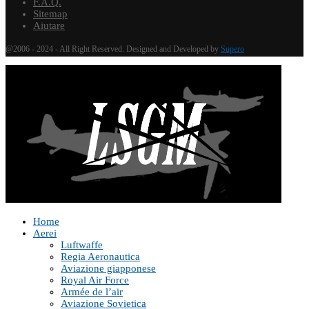
F.A.Q.
Sitemap
Aiutare
@2006 - 2024 - All Right Reserved. Designed and Developed by
Supero
Home
Aerei
Luftwaffe
Regia Aeronautica
Aviazione giapponese
Royal Air Force
Armée de l’air
Aviazione Sovietica