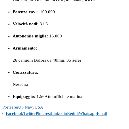
Potenza cav.:
100.000
Velocità nodi:
31.6
Autonomia miglia:
13.000
Armamento:
26 cannoni Bofors da 40mm, 35 aerei
Corazzatura:
Nessuna
Equipaggio:
1.569 tra ufficili e marinai
Portaerei
US Navy
USA
0
Facebook
Twitter
Pinterest
Linkedin
Reddit
Whatsapp
Email