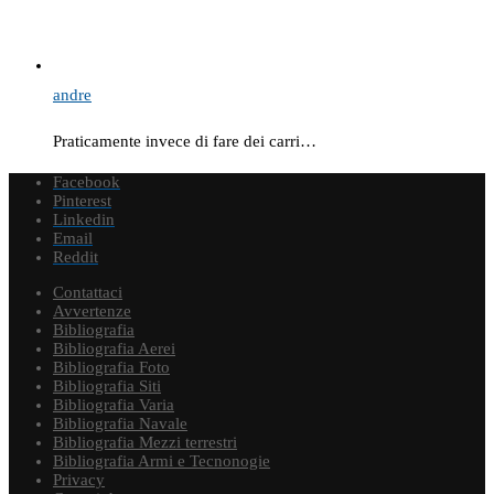
andre
Praticamente invece di fare dei carri…
Facebook
Pinterest
Linkedin
Email
Reddit
Contattaci
Avvertenze
Bibliografia
Bibliografia Aerei
Bibliografia Foto
Bibliografia Siti
Bibliografia Varia
Bibliografia Navale
Bibliografia Mezzi terrestri
Bibliografia Armi e Tecnonogie
Privacy