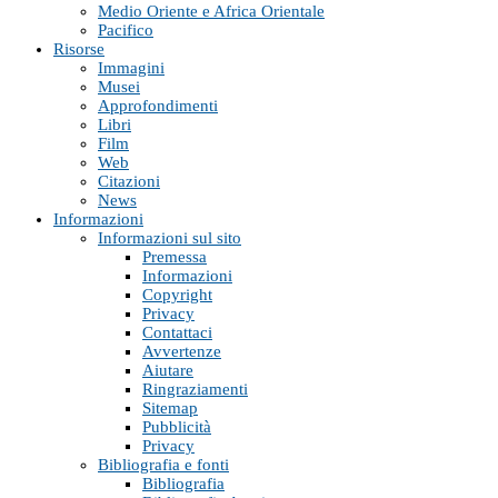
Medio Oriente e Africa Orientale
Pacifico
Risorse
Immagini
Musei
Approfondimenti
Libri
Film
Web
Citazioni
News
Informazioni
Informazioni sul sito
Premessa
Informazioni
Copyright
Privacy
Contattaci
Avvertenze
Aiutare
Ringraziamenti
Sitemap
Pubblicità
Privacy
Bibliografia e fonti
Bibliografia