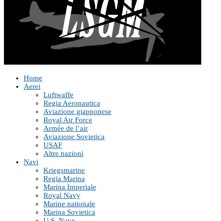
Home
Aerei
Luftwaffe
Regia Aeronautica
Aviazione giapponese
Royal Air Force
Armée de l’air
Aviazione Sovietica
USAF
Altre nazioni
Navi
Kriegsmarine
Regia Marina
Marina Imperiale
Royal Navy
Marine nationale
Marina Sovietica
U.S. Navy