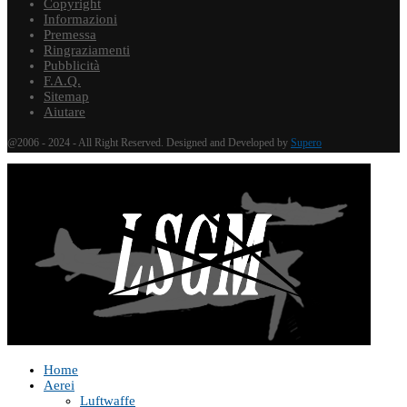
Copyright
Informazioni
Premessa
Ringraziamenti
Pubblicità
F.A.Q.
Sitemap
Aiutare
@2006 - 2024 - All Right Reserved. Designed and Developed by
Supero
Home
Aerei
Luftwaffe