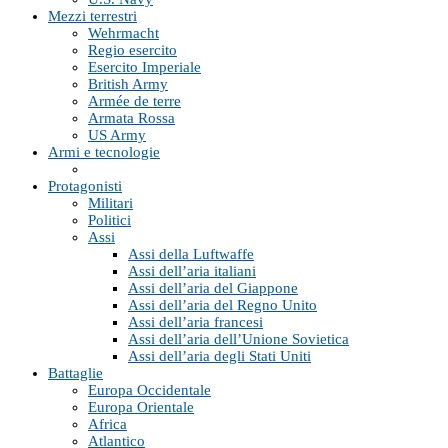
Mezzi terrestri
Wehrmacht
Regio esercito
Esercito Imperiale
British Army
Armée de terre
Armata Rossa
US Army
Armi e tecnologie
Protagonisti
Militari
Politici
Assi
Assi della Luftwaffe
Assi dell’aria italiani
Assi dell’aria del Giappone
Assi dell’aria del Regno Unito
Assi dell’aria francesi
Assi dell’aria dell’Unione Sovietica
Assi dell’aria degli Stati Uniti
Battaglie
Europa Occidentale
Europa Orientale
Africa
Atlantico