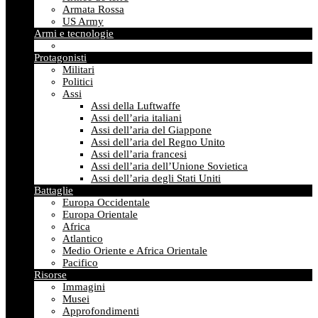
Armata Rossa
US Army
Armi e tecnologie
Protagonisti
Militari
Politici
Assi
Assi della Luftwaffe
Assi dell’aria italiani
Assi dell’aria del Giappone
Assi dell’aria del Regno Unito
Assi dell’aria francesi
Assi dell’aria dell’Unione Sovietica
Assi dell’aria degli Stati Uniti
Battaglie
Europa Occidentale
Europa Orientale
Africa
Atlantico
Medio Oriente e Africa Orientale
Pacifico
Risorse
Immagini
Musei
Approfondimenti