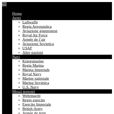
Home
Aerei
Luftwaffe
Regia Aeronautica
Aviazione giapponese
Royal Air Force
Armée de l’air
Aviazione Sovietica
USAF
Altre nazioni
Navi
Kriegsmarine
Regia Marina
Marina Imperiale
Royal Navy
Marine nationale
Marina Sovietica
U.S. Navy
Mezzi terrestri
Wehrmacht
Regio esercito
Esercito Imperiale
British Army
Armée de terre