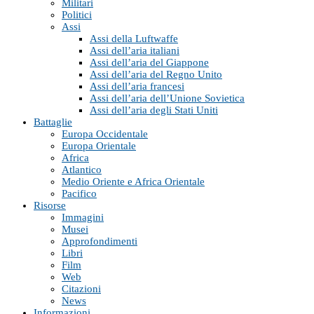
Militari
Politici
Assi
Assi della Luftwaffe
Assi dell’aria italiani
Assi dell’aria del Giappone
Assi dell’aria del Regno Unito
Assi dell’aria francesi
Assi dell’aria dell’Unione Sovietica
Assi dell’aria degli Stati Uniti
Battaglie
Europa Occidentale
Europa Orientale
Africa
Atlantico
Medio Oriente e Africa Orientale
Pacifico
Risorse
Immagini
Musei
Approfondimenti
Libri
Film
Web
Citazioni
News
Informazioni