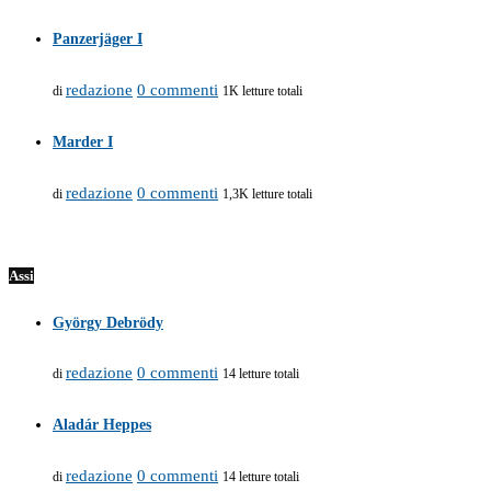
Panzerjäger I
redazione
0 commenti
di
1K letture totali
Marder I
redazione
0 commenti
di
1,3K letture totali
Assi
György Debrödy
redazione
0 commenti
di
14 letture totali
Aladár Heppes
redazione
0 commenti
di
14 letture totali