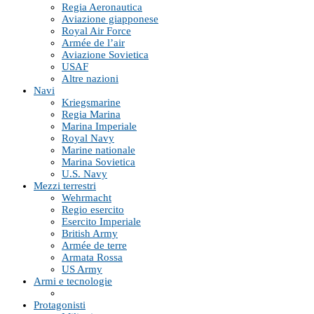
Regia Aeronautica
Aviazione giapponese
Royal Air Force
Armée de l’air
Aviazione Sovietica
USAF
Altre nazioni
Navi
Kriegsmarine
Regia Marina
Marina Imperiale
Royal Navy
Marine nationale
Marina Sovietica
U.S. Navy
Mezzi terrestri
Wehrmacht
Regio esercito
Esercito Imperiale
British Army
Armée de terre
Armata Rossa
US Army
Armi e tecnologie
Protagonisti