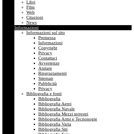
Libri
Film
Web
Citazioni
News
Informazioni
Informazioni sul sito
Premessa
Informazioni
Copyright
Privacy
Contattaci
Avvertenze
Aiutare
Ringraziamenti
Sitemap
Pubblicità
Privacy
Bibliografia e fonti
Bibliografia
Bibliografia Aerei
Bibliografia Navale
Bibliografia Mezzi terrestri
Bibliografia Armi e Tecnonogie
Bibliografia Varia
Bibliografia Siti