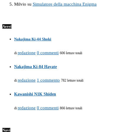
Milvio
su
Simulatore della macchina Enigma
Aerei
Nakajima Ki-44 Shoki
redazione
0 commenti
di
606 letture totali
Nakajima Ki-84 Hayate
redazione
1 commento
di
782 letture totali
Kawanishi N1K Shiden
redazione
0 commenti
di
866 letture totali
Navi