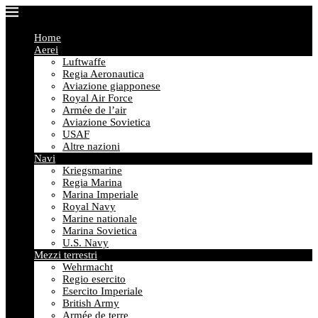
Home
Aerei
Luftwaffe
Regia Aeronautica
Aviazione giapponese
Royal Air Force
Armée de l’air
Aviazione Sovietica
USAF
Altre nazioni
Navi
Kriegsmarine
Regia Marina
Marina Imperiale
Royal Navy
Marine nationale
Marina Sovietica
U.S. Navy
Mezzi terrestri
Wehrmacht
Regio esercito
Esercito Imperiale
British Army
Armée de terre