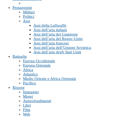
Protagonisti
Militari
Politici
Assi
Assi della Luftwaffe
Assi dell’aria italiani
Assi dell’aria del Giappone
Assi dell’aria del Regno Unito
Assi dell’aria francesi
Assi dell’aria dell’Unione Sovietica
Assi dell’aria degli Stati Uniti
Battaglie
Europa Occidentale
Europa Orientale
Africa
Atlantico
Medio Oriente e Africa Orientale
Pacifico
Risorse
Immagini
Musei
Approfondimenti
Libri
Film
Web