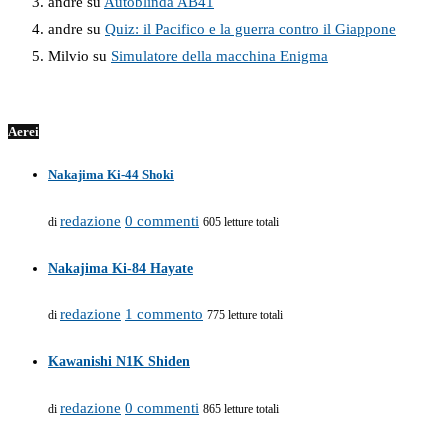
andre
su
Autoblinda AB41
andre
su
Quiz: il Pacifico e la guerra contro il Giappone
Milvio
su
Simulatore della macchina Enigma
Aerei
Nakajima Ki-44 Shoki
redazione
0 commenti
di
605 letture totali
Nakajima Ki-84 Hayate
redazione
1 commento
di
775 letture totali
Kawanishi N1K Shiden
redazione
0 commenti
di
865 letture totali