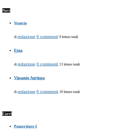
Navi
Vesuvio
redazione
0 commenti
di
9 letture totali
Etna
redazione
0 commenti
di
13 letture totali
Vipsanio Agrippa
redazione
0 commenti
di
10 letture totali
Carri
Panzerjäger I