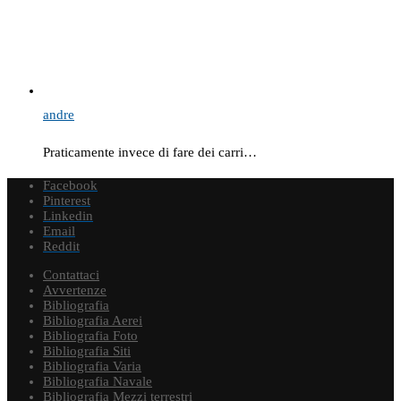
andre
Praticamente invece di fare dei carri…
Facebook
Pinterest
Linkedin
Email
Reddit
Contattaci
Avvertenze
Bibliografia
Bibliografia Aerei
Bibliografia Foto
Bibliografia Siti
Bibliografia Varia
Bibliografia Navale
Bibliografia Mezzi terrestri