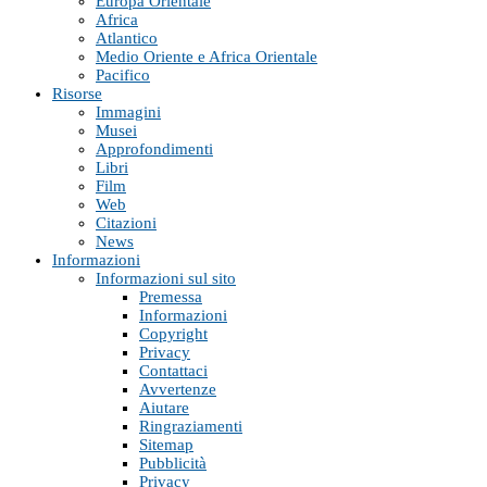
Europa Orientale
Africa
Atlantico
Medio Oriente e Africa Orientale
Pacifico
Risorse
Immagini
Musei
Approfondimenti
Libri
Film
Web
Citazioni
News
Informazioni
Informazioni sul sito
Premessa
Informazioni
Copyright
Privacy
Contattaci
Avvertenze
Aiutare
Ringraziamenti
Sitemap
Pubblicità
Privacy