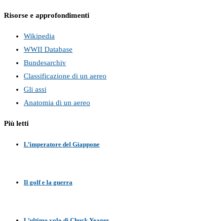
Risorse e approfondimenti
Wikipedia
WWII Database
Bundesarchiv
Classificazione di un aereo
Gli assi
Anatomia di un aereo
Più letti
L’imperatore del Giappone
Il golf e la guerra
L’ultimo volo di Chuck Yeager