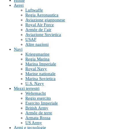
Home
Aerei
Luftwaffe
Regia Aeronautica
Aviazione giapponese
Royal Air Force
Armée de l’air
Aviazione Sovietica
USAF
Altre nazioni
Navi
Kriegsmarine
Regia Marina
Marina Imperiale
Royal Navy
Marine nationale
Marina Sovietica
U.S. Navy
Mezzi terrestri
Wehrmacht
Regio esercito
Esercito Imperiale
British Army
Armée de terre
Armata Rossa
US Army
Armi e tecnologie