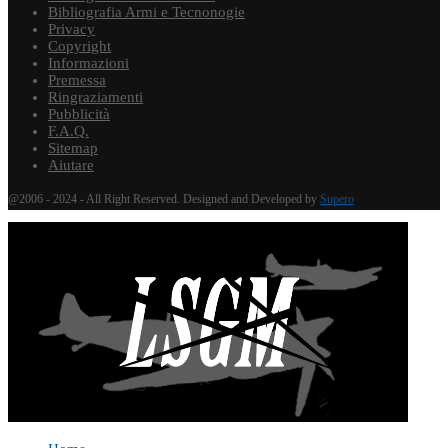
Bibliografia Armi e Tecnonogie
Privacy
Copyright
Informazioni
Premessa
Ringraziamenti
Pubblicità
F.A.Q.
Sitemap
Aiutare
@2006 - 2024 - All Right Reserved. Designed and Developed by
Supero