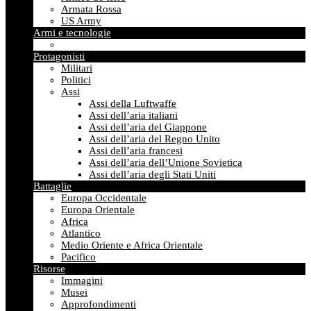
Armata Rossa
US Army
Armi e tecnologie
Protagonisti
Militari
Politici
Assi
Assi della Luftwaffe
Assi dell’aria italiani
Assi dell’aria del Giappone
Assi dell’aria del Regno Unito
Assi dell’aria francesi
Assi dell’aria dell’Unione Sovietica
Assi dell’aria degli Stati Uniti
Battaglie
Europa Occidentale
Europa Orientale
Africa
Atlantico
Medio Oriente e Africa Orientale
Pacifico
Risorse
Immagini
Musei
Approfondimenti