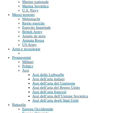
Marine nationale
Marina Sovietica
U.S. Navy
Mezzi terrestri
Wehrmacht
Regio esercito
Esercito Imperiale
British Army
Armée de terre
Armata Rossa
US Army
Armi e tecnologie
Protagonisti
Militari
Politici
Assi
Assi della Luftwaffe
Assi dell’aria italiani
Assi dell’aria del Giappone
Assi dell’aria del Regno Unito
Assi dell’aria francesi
Assi dell’aria dell’Unione Sovietica
Assi dell’aria degli Stati Uniti
Battaglie
Europa Occidentale