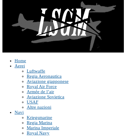
Home
Aerei
Luftwaffe
Regia Aeronautica
Aviazione giapponese
Royal Air Force
Armée de l’air
Aviazione Sovietica
USAF
Altre nazioni
Navi
Kriegsmarine
Regia Marina
Marina Imperiale
Royal Navy