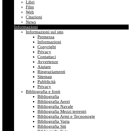
Libri
Film
Web
Citazioni
News
Informazioni
Informazioni sul sito
Premessa
Informazioni
Copyright
Privacy
Contattaci
Avvertenze
Aiutare
Ringraziamenti
Sitemap
Pubblicità
Privacy
Bibliografia e fonti
Bibliografia
Bibliografia Aerei
Bibliografia Navale
Bibliografia Mezzi terrestri
Bibliografia Armi e Tecnonogie
Bibliografia Varia
Bibliografia Siti