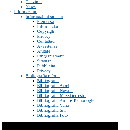
Citazioni
News
Informazioni
Informazioni sul sito
Premessa
Informazioni
Copyright
Privacy
Contattaci
Avvertenze
Aiutare
Ringraziamenti
Sitemap
Pubblicità
Privacy
Bibliografia e fonti
Bibliografia
Bibliografia Aerei
Bibliografia Navale
Bibliografia Mezzi terrestri
Bibliografia Armi e Tecnonogie
Bibliografia Varia
Bibliografia Siti
Bibliografia Foto