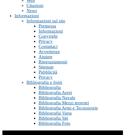
Web
Citazioni
News
Informazioni
Informazioni sul sito
Premessa
Informazioni
Copyright
Privacy
Contattaci
Avvertenze
Aiutare
Ringraziamenti
Sitemap
Pubblicità
Privacy
Bibliografia e fonti
Bibliografia
Bibliografia Aerei
Bibliografia Navale
Bibliografia Mezzi terrestri
Bibliografia Armi e Tecnonogie
Bibliografia Varia
Bibliografia Siti
Bibliografia Foto