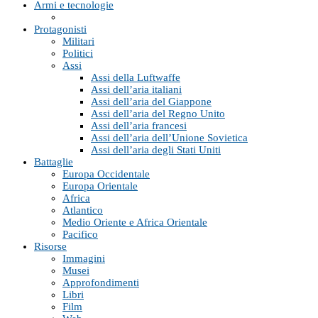
Armi e tecnologie
Protagonisti
Militari
Politici
Assi
Assi della Luftwaffe
Assi dell’aria italiani
Assi dell’aria del Giappone
Assi dell’aria del Regno Unito
Assi dell’aria francesi
Assi dell’aria dell’Unione Sovietica
Assi dell’aria degli Stati Uniti
Battaglie
Europa Occidentale
Europa Orientale
Africa
Atlantico
Medio Oriente e Africa Orientale
Pacifico
Risorse
Immagini
Musei
Approfondimenti
Libri
Film