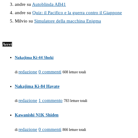
andre
su
Autoblinda AB41
andre
su
Quiz: il Pacifico e la guerra contro il Giappone
Milvio
su
Simulatore della macchina Enigma
Aerei
Nakajima Ki-44 Shoki
redazione
0 commenti
di
608 letture totali
Nakajima Ki-84 Hayate
redazione
1 commento
di
783 letture totali
Kawanishi N1K Shiden
redazione
0 commenti
di
866 letture totali