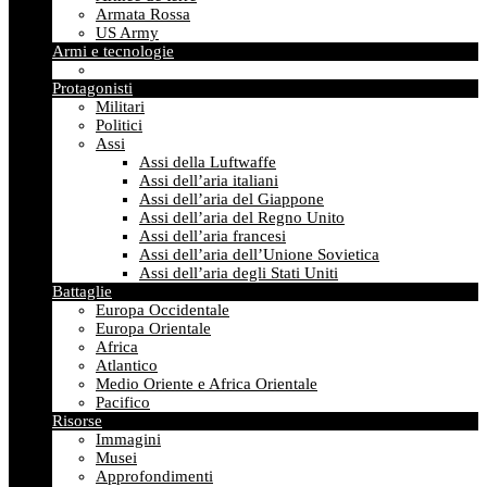
Armata Rossa
US Army
Armi e tecnologie
Protagonisti
Militari
Politici
Assi
Assi della Luftwaffe
Assi dell’aria italiani
Assi dell’aria del Giappone
Assi dell’aria del Regno Unito
Assi dell’aria francesi
Assi dell’aria dell’Unione Sovietica
Assi dell’aria degli Stati Uniti
Battaglie
Europa Occidentale
Europa Orientale
Africa
Atlantico
Medio Oriente e Africa Orientale
Pacifico
Risorse
Immagini
Musei
Approfondimenti