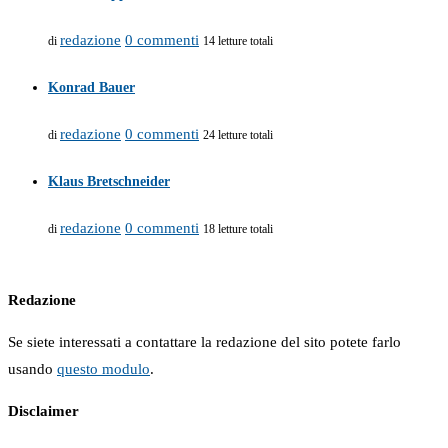
redazione
0 commenti
di
14 letture totali
Konrad Bauer
redazione
0 commenti
di
24 letture totali
Klaus Bretschneider
redazione
0 commenti
di
18 letture totali
Redazione
Se siete interessati a contattare la redazione del sito potete farlo
usando
questo modulo
.
Disclaimer