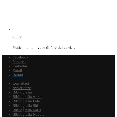
andre
Praticamente invece di fare dei carri…
Facebook
Pinterest
Linkedin
Email
Reddit
Contattaci
Avvertenze
Bibliografia
Bibliografia Aerei
Bibliografia Foto
Bibliografia Siti
Bibliografia Varia
Bibliografia Navale