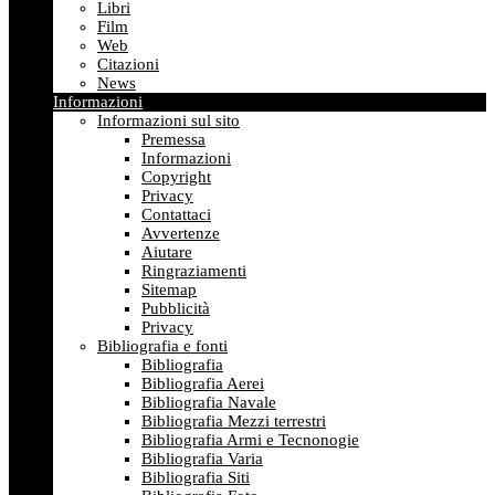
Libri
Film
Web
Citazioni
News
Informazioni
Informazioni sul sito
Premessa
Informazioni
Copyright
Privacy
Contattaci
Avvertenze
Aiutare
Ringraziamenti
Sitemap
Pubblicità
Privacy
Bibliografia e fonti
Bibliografia
Bibliografia Aerei
Bibliografia Navale
Bibliografia Mezzi terrestri
Bibliografia Armi e Tecnonogie
Bibliografia Varia
Bibliografia Siti