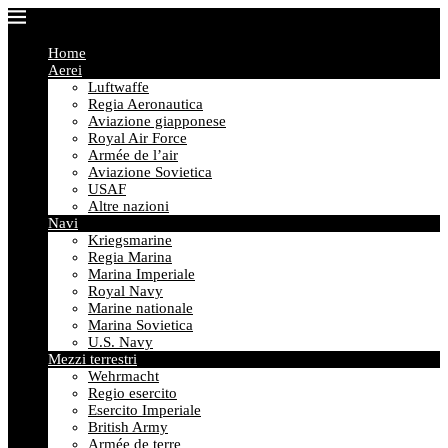
Home
Aerei
Luftwaffe
Regia Aeronautica
Aviazione giapponese
Royal Air Force
Armée de l’air
Aviazione Sovietica
USAF
Altre nazioni
Navi
Kriegsmarine
Regia Marina
Marina Imperiale
Royal Navy
Marine nationale
Marina Sovietica
U.S. Navy
Mezzi terrestri
Wehrmacht
Regio esercito
Esercito Imperiale
British Army
Armée de terre