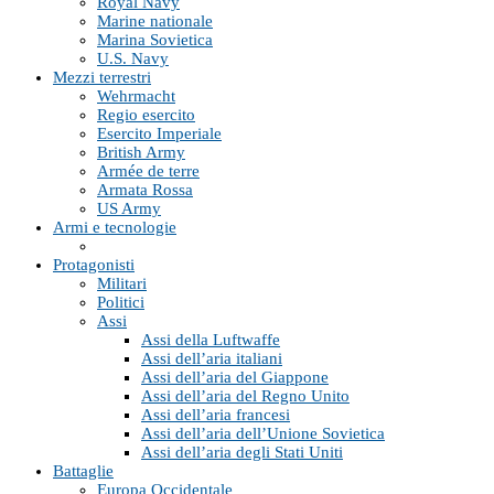
Royal Navy
Marine nationale
Marina Sovietica
U.S. Navy
Mezzi terrestri
Wehrmacht
Regio esercito
Esercito Imperiale
British Army
Armée de terre
Armata Rossa
US Army
Armi e tecnologie
Protagonisti
Militari
Politici
Assi
Assi della Luftwaffe
Assi dell’aria italiani
Assi dell’aria del Giappone
Assi dell’aria del Regno Unito
Assi dell’aria francesi
Assi dell’aria dell’Unione Sovietica
Assi dell’aria degli Stati Uniti
Battaglie
Europa Occidentale