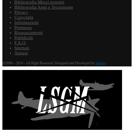
Bibliografia Mezzi terrestri
Bibliografia Armi e Tecnonogie
Privacy
Copyright
Informazioni
Premessa
Ringraziamenti
Pubblicità
F.A.Q.
Sitemap
Aiutare
@2006 - 2024 - All Right Reserved. Designed and Developed by
Supero