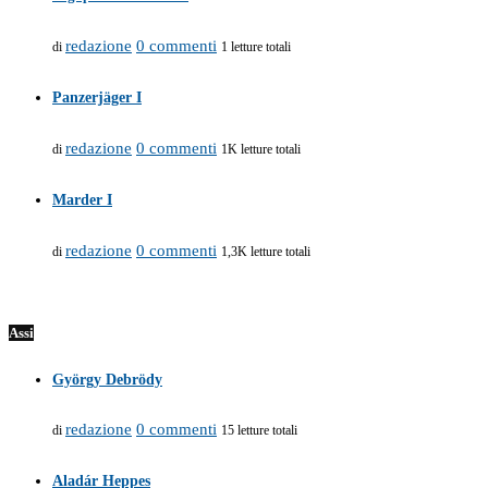
redazione
0 commenti
di
1 letture totali
Panzerjäger I
redazione
0 commenti
di
1K letture totali
Marder I
redazione
0 commenti
di
1,3K letture totali
Assi
György Debrödy
redazione
0 commenti
di
15 letture totali
Aladár Heppes