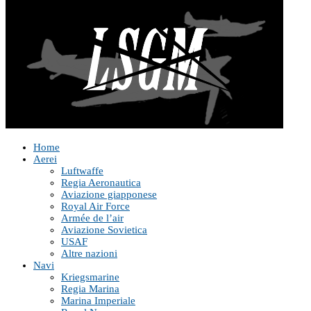
Home
Aerei
Luftwaffe
Regia Aeronautica
Aviazione giapponese
Royal Air Force
Armée de l’air
Aviazione Sovietica
USAF
Altre nazioni
Navi
Kriegsmarine
Regia Marina
Marina Imperiale