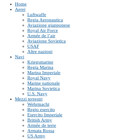
Home
Aerei
Luftwaffe
Regia Aeronautica
Aviazione giapponese
Royal Air Force
Armée de l’air
Aviazione Sovietica
USAF
Altre nazioni
Navi
Kriegsmarine
Regia Marina
Marina Imperiale
Royal Navy
Marine nationale
Marina Sovietica
U.S. Navy
Mezzi terrestri
Wehrmacht
Regio esercito
Esercito Imperiale
British Army
Armée de terre
Armata Rossa
US Army