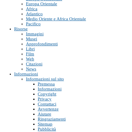
Europa Orientale
Africa
Atlantico
Medio Oriente e Africa Orientale
Pacifico
Risorse
Immagini
Musei
Approfondimenti
Libri
Film
Web
Citazioni
News
Informazioni
Informazioni sul sito
Premessa
Informazioni
Copyright
Privacy
Contattaci
Avvertenze
Aiutare
Ringraziamenti
Sitemap
Pubblicità