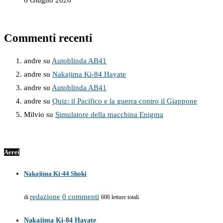
6 Giugno 2026
Commenti recenti
andre
su
Autoblinda AB41
andre
su
Nakajima Ki-84 Hayate
andre
su
Autoblinda AB41
andre
su
Quiz: il Pacifico e la guerra contro il Giappone
Milvio
su
Simulatore della macchina Enigma
Aerei
Nakajima Ki-44 Shoki
redazione
0 commenti
di
606 letture totali
Nakajima Ki-84 Hayate