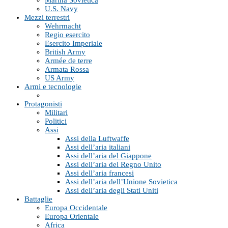
U.S. Navy
Mezzi terrestri
Wehrmacht
Regio esercito
Esercito Imperiale
British Army
Armée de terre
Armata Rossa
US Army
Armi e tecnologie
Protagonisti
Militari
Politici
Assi
Assi della Luftwaffe
Assi dell’aria italiani
Assi dell’aria del Giappone
Assi dell’aria del Regno Unito
Assi dell’aria francesi
Assi dell’aria dell’Unione Sovietica
Assi dell’aria degli Stati Uniti
Battaglie
Europa Occidentale
Europa Orientale
Africa