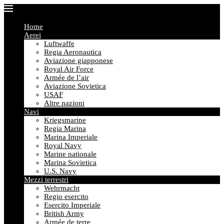
Home
Aerei
Luftwaffe
Regia Aeronautica
Aviazione giapponese
Royal Air Force
Armée de l’air
Aviazione Sovietica
USAF
Altre nazioni
Navi
Kriegsmarine
Regia Marina
Marina Imperiale
Royal Navy
Marine nationale
Marina Sovietica
U.S. Navy
Mezzi terrestri
Wehrmacht
Regio esercito
Esercito Imperiale
British Army
Armée de terre