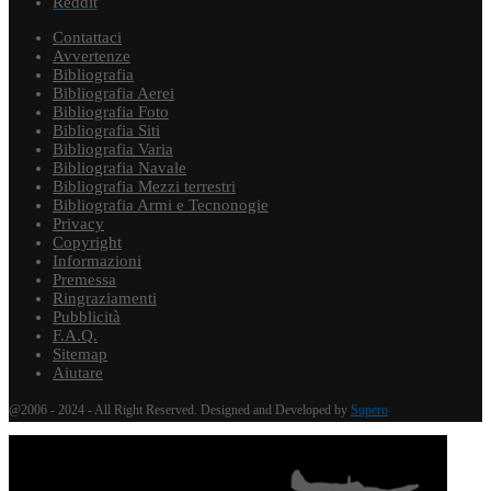
Reddit
Contattaci
Avvertenze
Bibliografia
Bibliografia Aerei
Bibliografia Foto
Bibliografia Siti
Bibliografia Varia
Bibliografia Navale
Bibliografia Mezzi terrestri
Bibliografia Armi e Tecnonogie
Privacy
Copyright
Informazioni
Premessa
Ringraziamenti
Pubblicità
F.A.Q.
Sitemap
Aiutare
@2006 - 2024 - All Right Reserved. Designed and Developed by
Supero