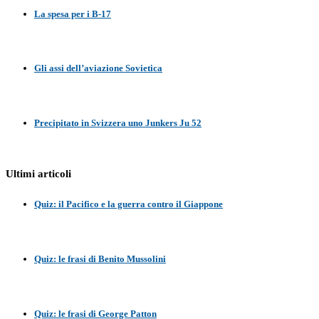
La spesa per i B-17
Gli assi dell’aviazione Sovietica
Precipitato in Svizzera uno Junkers Ju 52
Ultimi articoli
Quiz: il Pacifico e la guerra contro il Giappone
Quiz: le frasi di Benito Mussolini
Quiz: le frasi di George Patton