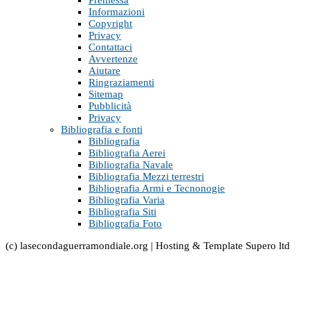
Informazioni
Copyright
Privacy
Contattaci
Avvertenze
Aiutare
Ringraziamenti
Sitemap
Pubblicità
Privacy
Bibliografia e fonti
Bibliografia
Bibliografia Aerei
Bibliografia Navale
Bibliografia Mezzi terrestri
Bibliografia Armi e Tecnonogie
Bibliografia Varia
Bibliografia Siti
Bibliografia Foto
(c) lasecondaguerramondiale.org | Hosting & Template Supero ltd