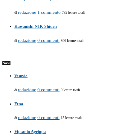
redazione
1 commento
di
782 letture totali
Kawanishi N1K Shiden
redazione
0 commenti
di
866 letture totali
Navi
Vesuvio
redazione
0 commenti
di
9 letture totali
Etna
redazione
0 commenti
di
13 letture totali
Vipsanio Agrippa