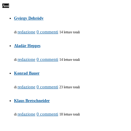
Assi
György Debrödy
redazione
0 commenti
di
14 letture totali
Aladár Heppes
redazione
0 commenti
di
14 letture totali
Konrad Bauer
redazione
0 commenti
di
23 letture totali
Klaus Bretschneider
redazione
0 commenti
di
18 letture totali