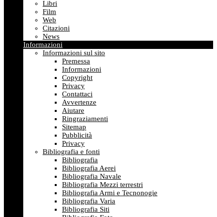
Libri
Film
Web
Citazioni
News
Informazioni
Informazioni sul sito
Premessa
Informazioni
Copyright
Privacy
Contattaci
Avvertenze
Aiutare
Ringraziamenti
Sitemap
Pubblicità
Privacy
Bibliografia e fonti
Bibliografia
Bibliografia Aerei
Bibliografia Navale
Bibliografia Mezzi terrestri
Bibliografia Armi e Tecnonogie
Bibliografia Varia
Bibliografia Siti