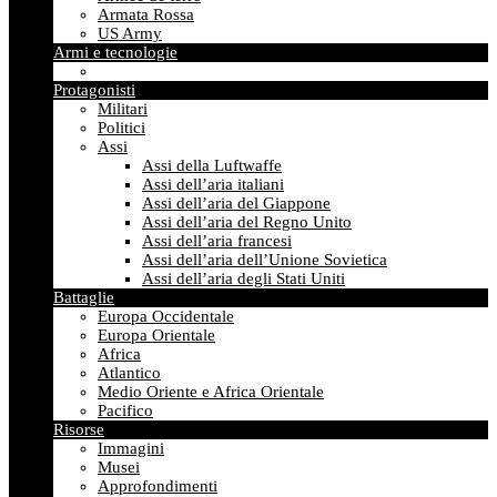
Armata Rossa
US Army
Armi e tecnologie
Protagonisti
Militari
Politici
Assi
Assi della Luftwaffe
Assi dell’aria italiani
Assi dell’aria del Giappone
Assi dell’aria del Regno Unito
Assi dell’aria francesi
Assi dell’aria dell’Unione Sovietica
Assi dell’aria degli Stati Uniti
Battaglie
Europa Occidentale
Europa Orientale
Africa
Atlantico
Medio Oriente e Africa Orientale
Pacifico
Risorse
Immagini
Musei
Approfondimenti