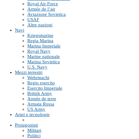
Royal Air Force
Armée de l’air
Aviazione Sovietica
USAF
Altre nazioni
Navi
Kriegsmarine
Regia Marina
Marina Imperiale
Royal Navy
Marine nationale
Marina Sovietica
U.S. Navy
Mezzi terrestri
Wehrmacht
Regio esercito
Esercito Imperiale
British Army
Armée de terre
Armata Rossa
US Army
Armi e tecnologie
Protagonisti
Militari
Politici