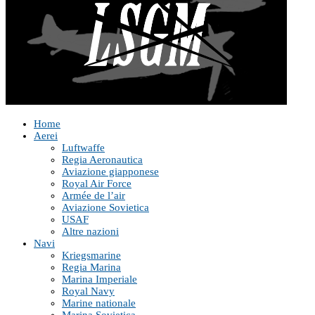
Home
Aerei
Luftwaffe
Regia Aeronautica
Aviazione giapponese
Royal Air Force
Armée de l’air
Aviazione Sovietica
USAF
Altre nazioni
Navi
Kriegsmarine
Regia Marina
Marina Imperiale
Royal Navy
Marine nationale
Marina Sovietica