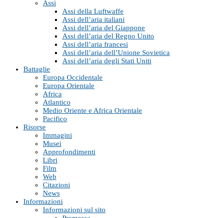
Assi
Assi della Luftwaffe
Assi dell’aria italiani
Assi dell’aria del Giappone
Assi dell’aria del Regno Unito
Assi dell’aria francesi
Assi dell’aria dell’Unione Sovietica
Assi dell’aria degli Stati Uniti
Battaglie
Europa Occidentale
Europa Orientale
Africa
Atlantico
Medio Oriente e Africa Orientale
Pacifico
Risorse
Immagini
Musei
Approfondimenti
Libri
Film
Web
Citazioni
News
Informazioni
Informazioni sul sito
Premessa