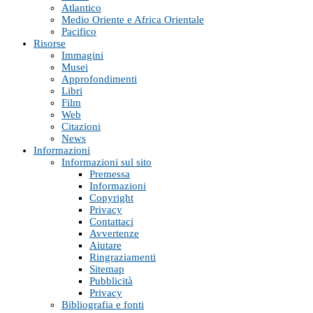
Atlantico
Medio Oriente e Africa Orientale
Pacifico
Risorse
Immagini
Musei
Approfondimenti
Libri
Film
Web
Citazioni
News
Informazioni
Informazioni sul sito
Premessa
Informazioni
Copyright
Privacy
Contattaci
Avvertenze
Aiutare
Ringraziamenti
Sitemap
Pubblicità
Privacy
Bibliografia e fonti