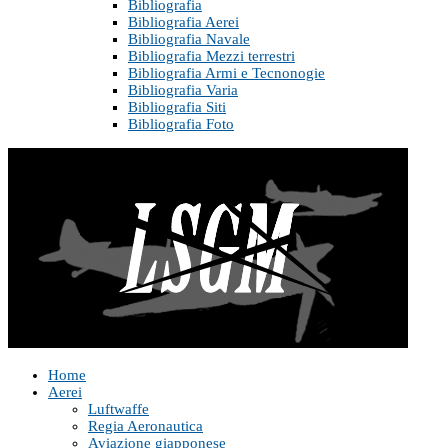
Bibliografia
Bibliografia Aerei
Bibliografia Navale
Bibliografia Mezzi terrestri
Bibliografia Armi e Tecnonogie
Bibliografia Varia
Bibliografia Siti
Bibliografia Foto
Home
Aerei
Luftwaffe
Regia Aeronautica
Aviazione giapponese