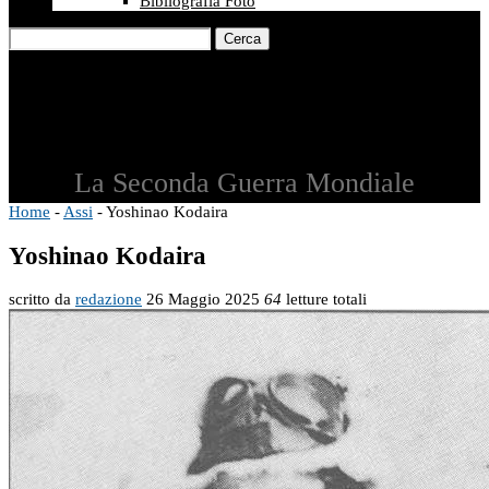
Bibliografia Foto
Cerca
La Seconda Guerra Mondiale
Home
-
Assi
-
Yoshinao Kodaira
Yoshinao Kodaira
scritto da
redazione
26 Maggio 2025
64
letture totali