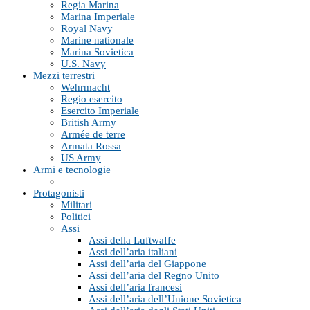
Regia Marina
Marina Imperiale
Royal Navy
Marine nationale
Marina Sovietica
U.S. Navy
Mezzi terrestri
Wehrmacht
Regio esercito
Esercito Imperiale
British Army
Armée de terre
Armata Rossa
US Army
Armi e tecnologie
Protagonisti
Militari
Politici
Assi
Assi della Luftwaffe
Assi dell’aria italiani
Assi dell’aria del Giappone
Assi dell’aria del Regno Unito
Assi dell’aria francesi
Assi dell’aria dell’Unione Sovietica