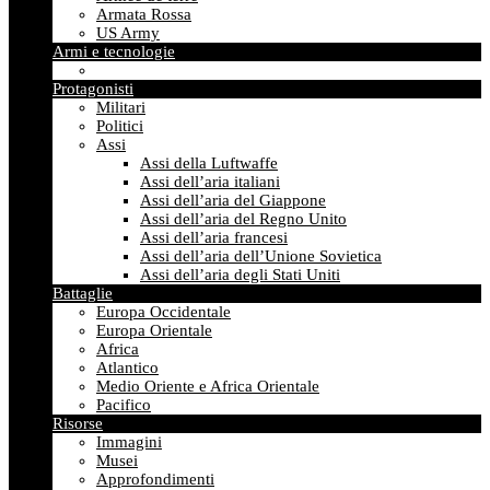
Armata Rossa
US Army
Armi e tecnologie
Protagonisti
Militari
Politici
Assi
Assi della Luftwaffe
Assi dell’aria italiani
Assi dell’aria del Giappone
Assi dell’aria del Regno Unito
Assi dell’aria francesi
Assi dell’aria dell’Unione Sovietica
Assi dell’aria degli Stati Uniti
Battaglie
Europa Occidentale
Europa Orientale
Africa
Atlantico
Medio Oriente e Africa Orientale
Pacifico
Risorse
Immagini
Musei
Approfondimenti