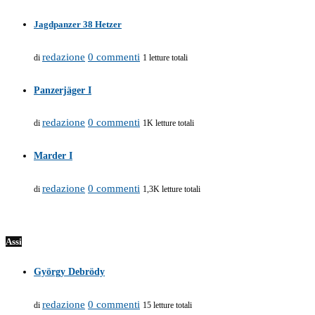
Jagdpanzer 38 Hetzer
redazione
0 commenti
di
1 letture totali
Panzerjäger I
redazione
0 commenti
di
1K letture totali
Marder I
redazione
0 commenti
di
1,3K letture totali
Assi
György Debrödy
redazione
0 commenti
di
15 letture totali