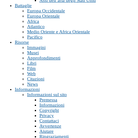
Assi dell’aria degli Stati Uniti
Battaglie
Europa Occidentale
Europa Orientale
Africa
Atlantico
Medio Oriente e Africa Orientale
Pacifico
Risorse
Immagini
Musei
Approfondimenti
Libri
Film
Web
Citazioni
News
Informazioni
Informazioni sul sito
Premessa
Informazioni
Copyright
Privacy
Contattaci
Avvertenze
Aiutare
Ringraziamenti