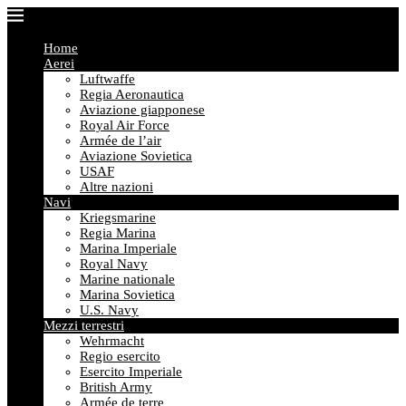
Home
Aerei
Luftwaffe
Regia Aeronautica
Aviazione giapponese
Royal Air Force
Armée de l’air
Aviazione Sovietica
USAF
Altre nazioni
Navi
Kriegsmarine
Regia Marina
Marina Imperiale
Royal Navy
Marine nationale
Marina Sovietica
U.S. Navy
Mezzi terrestri
Wehrmacht
Regio esercito
Esercito Imperiale
British Army
Armée de terre