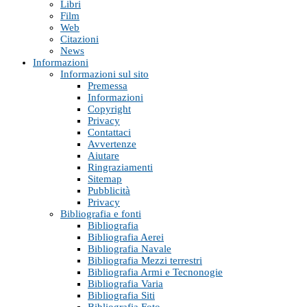
Libri
Film
Web
Citazioni
News
Informazioni
Informazioni sul sito
Premessa
Informazioni
Copyright
Privacy
Contattaci
Avvertenze
Aiutare
Ringraziamenti
Sitemap
Pubblicità
Privacy
Bibliografia e fonti
Bibliografia
Bibliografia Aerei
Bibliografia Navale
Bibliografia Mezzi terrestri
Bibliografia Armi e Tecnonogie
Bibliografia Varia
Bibliografia Siti