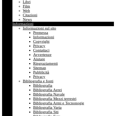
Libri
Film
Web
Citazioni
News
Informazioni
Informazioni sul sito
Premessa
Informazioni
Copyright
Privacy
Contattaci
Avvertenze
Aiutare
Ringraziamenti
Sitemap
Pubblicità
Privacy
Bibliografia e fonti
Bibliografia
Bibliografia Aerei
Bibliografia Navale
Bibliografia Mezzi terrestri
Bibliografia Armi e Tecnonogie
Bibliografia Varia
Bibliografia Siti