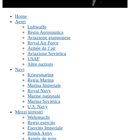
Home
Aerei
Luftwaffe
Regia Aeronautica
Aviazione giapponese
Royal Air Force
Armée de l’air
Aviazione Sovietica
USAF
Altre nazioni
Navi
Kriegsmarine
Regia Marina
Marina Imperiale
Royal Navy
Marine nationale
Marina Sovietica
U.S. Navy
Mezzi terrestri
Wehrmacht
Regio esercito
Esercito Imperiale
British Army
Armée de terre