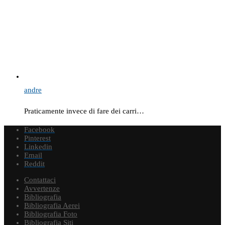
andre
Praticamente invece di fare dei carri…
Facebook
Pinterest
Linkedin
Email
Reddit
Contattaci
Avvertenze
Bibliografia
Bibliografia Aerei
Bibliografia Foto
Bibliografia Siti