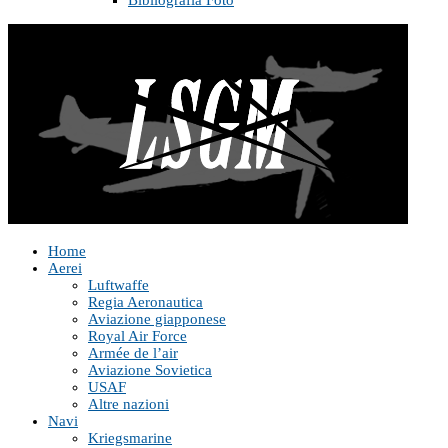
Bibliografia Foto
Home
Aerei
Luftwaffe
Regia Aeronautica
Aviazione giapponese
Royal Air Force
Armée de l’air
Aviazione Sovietica
USAF
Altre nazioni
Navi
Kriegsmarine