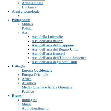
Armata Rossa
US Army
Armi e tecnologie
Protagonisti
Militari
Politici
Assi
Assi della Luftwaffe
Assi dell’aria italiani
Assi dell’aria del Giappone
Assi dell’aria del Regno Unito
Assi dell’aria francesi
Assi dell’aria dell’Unione Sovietica
Assi dell’aria degli Stati Uniti
Battaglie
Europa Occidentale
Europa Orientale
Africa
Atlantico
Medio Oriente e Africa Orientale
Pacifico
Risorse
Immagini
Musei
Approfondimenti