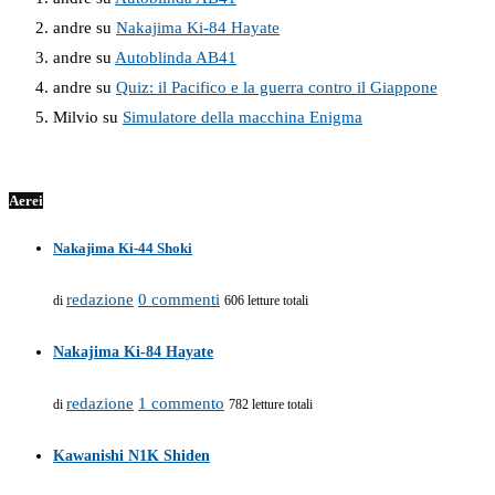
andre
su
Nakajima Ki-84 Hayate
andre
su
Autoblinda AB41
andre
su
Quiz: il Pacifico e la guerra contro il Giappone
Milvio
su
Simulatore della macchina Enigma
Aerei
Nakajima Ki-44 Shoki
redazione
0 commenti
di
606 letture totali
Nakajima Ki-84 Hayate
redazione
1 commento
di
782 letture totali
Kawanishi N1K Shiden