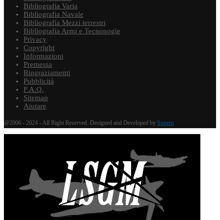
Bibliografia Varia
Bibliografia Navale
Bibliografia Mezzi terrestri
Bibliografia Armi e Tecnonogie
Privacy
Copyright
Informazioni
Premessa
Ringraziamenti
Pubblicità
F.A.Q.
Sitemap
Aiutare
@2006 - 2024 - All Right Reserved. Designed and Developed by
Supero