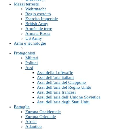
Mezzi terrestri
Wehrmacht
Regio esercito
Esercito Imperiale
British Army
Armée de terre
Armata Rossa
US Army
Armi e tecnologie
Protagonisti
Militari
Politici
Assi
Assi della Luftwaffe
Assi dell’aria italiani
Assi dell’aria del Giappone
Assi dell’aria del Regno Unito
Assi dell’aria francesi
Assi dell’aria dell’Unione Sovietica
Assi dell’aria degli Stati Uniti
Battaglie
Europa Occidentale
Europa Orientale
Africa
Atlantico