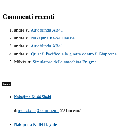
Commenti recenti
andre
su
Autoblinda AB41
andre
su
Nakajima Ki-84 Hayate
andre
su
Autoblinda AB41
andre
su
Quiz: il Pacifico e la guerra contro il Giappone
Milvio
su
Simulatore della macchina Enigma
Aerei
Nakajima Ki-44 Shoki
redazione
0 commenti
di
608 letture totali
Nakajima Ki-84 Hayate