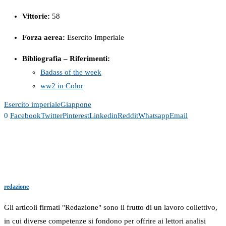
Vittorie:
58
Forza
aerea:
Esercito Imperiale
Bibliografia – Riferimenti:
Badass of the week
ww2 in Color
Esercito imperiale
Giappone
0
Facebook
Twitter
Pinterest
Linkedin
Reddit
Whatsapp
Email
redazione
Gli articoli firmati "Redazione" sono il frutto di un lavoro collettivo,
in cui diverse competenze si fondono per offrire ai lettori analisi