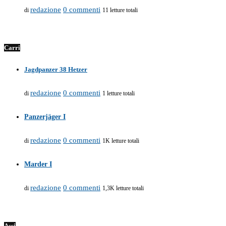
redazione
0 commenti
di
11 letture totali
Carri
Jagdpanzer 38 Hetzer
redazione
0 commenti
di
1 letture totali
Panzerjäger I
redazione
0 commenti
di
1K letture totali
Marder I
redazione
0 commenti
di
1,3K letture totali
Assi