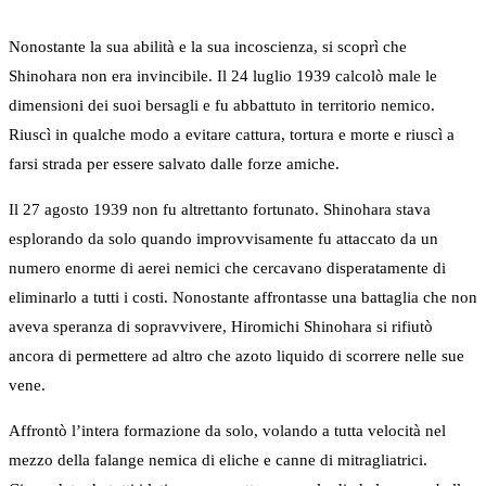
Nonostante la sua abilità e la sua incoscienza, si scoprì che
Shinohara non era invincibile. Il 24 luglio 1939 calcolò male le
dimensioni dei suoi bersagli e fu abbattuto in territorio nemico.
Riuscì in qualche modo a evitare cattura, tortura e morte e riuscì a
farsi strada per essere salvato dalle forze amiche.
Il 27 agosto 1939 non fu altrettanto fortunato. Shinohara stava
esplorando da solo quando improvvisamente fu attaccato da un
numero enorme di aerei nemici che cercavano disperatamente di
eliminarlo a tutti i costi. Nonostante affrontasse una battaglia che non
aveva speranza di sopravvivere, Hiromichi Shinohara si rifiutò
ancora di permettere ad altro che azoto liquido di scorrere nelle sue
vene.
Affrontò l’intera formazione da solo, volando a tutta velocità nel
mezzo della falange nemica di eliche e canne di mitragliatrici.