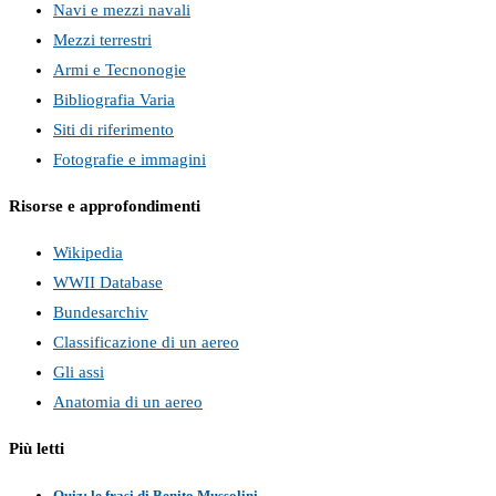
Navi e mezzi navali
Mezzi terrestri
Armi e Tecnonogie
Bibliografia Varia
Siti di riferimento
Fotografie e immagini
Risorse e approfondimenti
Wikipedia
WWII Database
Bundesarchiv
Classificazione di un aereo
Gli assi
Anatomia di un aereo
Più letti
Quiz: le frasi di Benito Mussolini