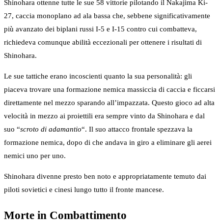
Shinohara ottenne tutte le sue 58 vittorie pilotando il Nakajima Ki-
27, caccia monoplano ad ala bassa che, sebbene significativamente
più avanzato dei biplani russi I-5 e I-15 contro cui combatteva,
richiedeva comunque abilità eccezionali per ottenere i risultati di
Shinohara.
Le sue tattiche erano incoscienti quanto la sua personalità: gli
piaceva trovare una formazione nemica massiccia di caccia e ficcarsi
direttamente nel mezzo sparando all’impazzata. Questo gioco ad alta
velocità in mezzo ai proiettili era sempre vinto da Shinohara e dal
suo “
scroto di adamantio
“. Il suo attacco frontale spezzava la
formazione nemica, dopo di che andava in giro a eliminare gli aerei
nemici uno per uno.
Shinohara divenne presto ben noto e appropriatamente temuto dai
piloti sovietici e cinesi lungo tutto il fronte mancese.
Morte in Combattimento