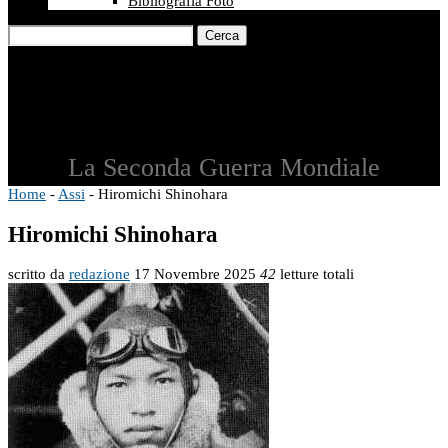
Bibliografia Foto
Cerca
La Seconda Guerra Mondiale
Home
-
Assi
-
Hiromichi Shinohara
Hiromichi Shinohara
scritto da
redazione
17 Novembre 2025
42
letture totali