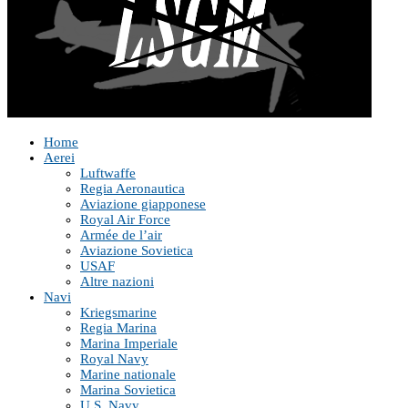
Home
Aerei
Luftwaffe
Regia Aeronautica
Aviazione giapponese
Royal Air Force
Armée de l’air
Aviazione Sovietica
USAF
Altre nazioni
Navi
Kriegsmarine
Regia Marina
Marina Imperiale
Royal Navy
Marine nationale
Marina Sovietica
U.S. Navy