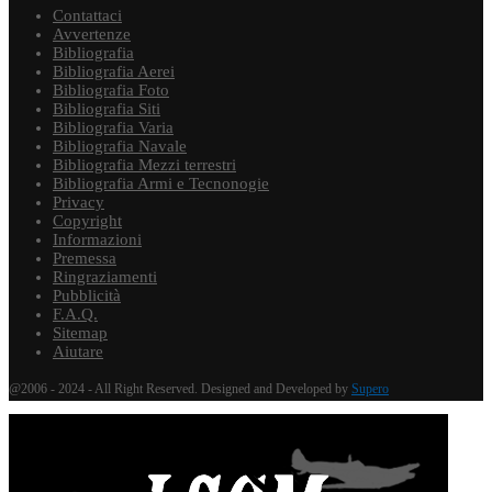
Contattaci
Avvertenze
Bibliografia
Bibliografia Aerei
Bibliografia Foto
Bibliografia Siti
Bibliografia Varia
Bibliografia Navale
Bibliografia Mezzi terrestri
Bibliografia Armi e Tecnonogie
Privacy
Copyright
Informazioni
Premessa
Ringraziamenti
Pubblicità
F.A.Q.
Sitemap
Aiutare
@2006 - 2024 - All Right Reserved. Designed and Developed by
Supero