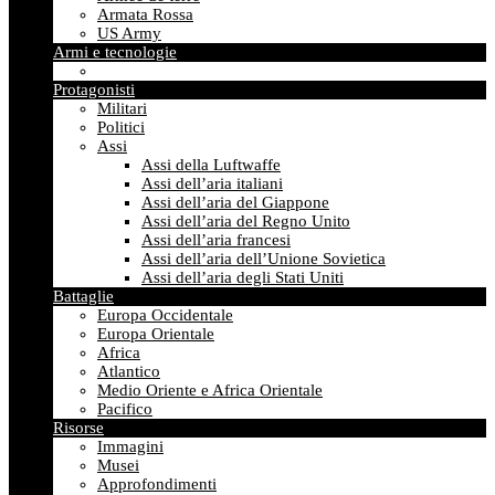
Armata Rossa
US Army
Armi e tecnologie
Protagonisti
Militari
Politici
Assi
Assi della Luftwaffe
Assi dell’aria italiani
Assi dell’aria del Giappone
Assi dell’aria del Regno Unito
Assi dell’aria francesi
Assi dell’aria dell’Unione Sovietica
Assi dell’aria degli Stati Uniti
Battaglie
Europa Occidentale
Europa Orientale
Africa
Atlantico
Medio Oriente e Africa Orientale
Pacifico
Risorse
Immagini
Musei
Approfondimenti