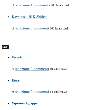
redazione
1 commento
di
783 letture totali
Kawanishi N1K Shiden
redazione
0 commenti
di
866 letture totali
Navi
Vesuvio
redazione
0 commenti
di
10 letture totali
Etna
redazione
0 commenti
di
14 letture totali
Vipsanio Agrippa