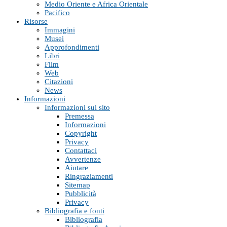
Medio Oriente e Africa Orientale
Pacifico
Risorse
Immagini
Musei
Approfondimenti
Libri
Film
Web
Citazioni
News
Informazioni
Informazioni sul sito
Premessa
Informazioni
Copyright
Privacy
Contattaci
Avvertenze
Aiutare
Ringraziamenti
Sitemap
Pubblicità
Privacy
Bibliografia e fonti
Bibliografia