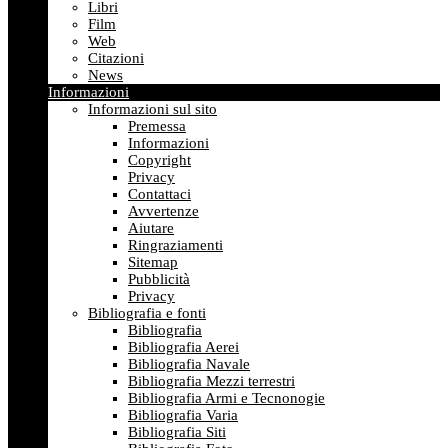
Libri
Film
Web
Citazioni
News
Informazioni
Informazioni sul sito
Premessa
Informazioni
Copyright
Privacy
Contattaci
Avvertenze
Aiutare
Ringraziamenti
Sitemap
Pubblicità
Privacy
Bibliografia e fonti
Bibliografia
Bibliografia Aerei
Bibliografia Navale
Bibliografia Mezzi terrestri
Bibliografia Armi e Tecnonogie
Bibliografia Varia
Bibliografia Siti