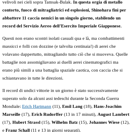
velivoli nei cieli sopra Tamsak-Bulak.
In questa orgia di metallo
contorto, fuoco di mitragliatrici ed esplosioni, Shinohara finì per
abbattere 11 caccia nemici in un singolo giorno, stabilendo un
record del Servizio Aereo dell’Esercito Imperiale Giapponese.
Questi non erano scontri isolati casuali qua e là, ma combattimenti
massicci e folli con dozzine (e talvolta centinaia!) di aerei che
volavano dappertutto, mitragliando tutto ciò che si muoveva. Quelle
battaglie non assomigliavano ai duelli aerei cinematografici ma
erano più simili a una battaglia spaziale caotica, con caccia che si
schiantavano in tutte le direzioni.
Il record di undici vittorie in un giorno è stato successivamente
superato solo da alcuni assi tedeschi durante la Seconda Guerra
Mondiale:
Erich Hartmann
(11),
Emil Lang
(18),
Hans-Joachim
Marseille
(17),
Erich Rudorffer
(13 in 17 minuti),
August Lambert
(17),
Hubert Strassl
(15),
Wilhelm Batz
(15),
Johannes Wiese
(12),
e
Franz Schall
(11 e 13 in giorni separati).