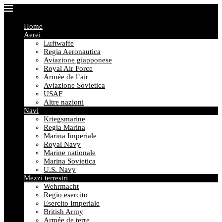
Home
Aerei
Luftwaffe
Regia Aeronautica
Aviazione giapponese
Royal Air Force
Armée de l’air
Aviazione Sovietica
USAF
Altre nazioni
Navi
Kriegsmarine
Regia Marina
Marina Imperiale
Royal Navy
Marine nationale
Marina Sovietica
U.S. Navy
Mezzi terrestri
Wehrmacht
Regio esercito
Esercito Imperiale
British Army
Armée de terre