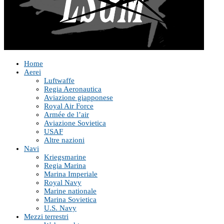
Home
Aerei
Luftwaffe
Regia Aeronautica
Aviazione giapponese
Royal Air Force
Armée de l’air
Aviazione Sovietica
USAF
Altre nazioni
Navi
Kriegsmarine
Regia Marina
Marina Imperiale
Royal Navy
Marine nationale
Marina Sovietica
U.S. Navy
Mezzi terrestri