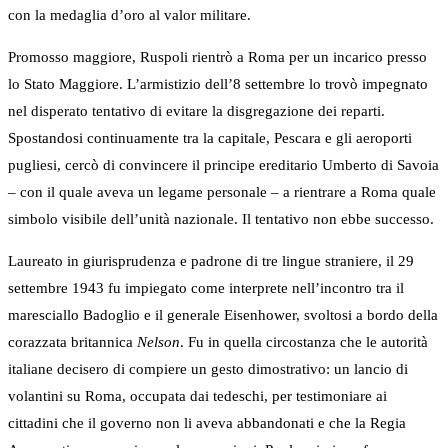
con la medaglia d’oro al valor militare.
Promosso maggiore, Ruspoli rientrò a Roma per un incarico presso
lo Stato Maggiore. L’armistizio dell’8 settembre lo trovò impegnato
nel disperato tentativo di evitare la disgregazione dei reparti.
Spostandosi continuamente tra la capitale, Pescara e gli aeroporti
pugliesi, cercò di convincere il principe ereditario Umberto di Savoia
– con il quale aveva un legame personale – a rientrare a Roma quale
simbolo visibile dell’unità nazionale. Il tentativo non ebbe successo.
Laureato in giurisprudenza e padrone di tre lingue straniere, il 29
settembre 1943 fu impiegato come interprete nell’incontro tra il
maresciallo Badoglio e il generale Eisenhower, svoltosi a bordo della
corazzata britannica
Nelson
. Fu in quella circostanza che le autorità
italiane decisero di compiere un gesto dimostrativo: un lancio di
volantini su Roma, occupata dai tedeschi, per testimoniare ai
cittadini che il governo non li aveva abbandonati e che la Regia