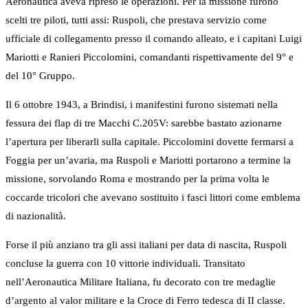
Aeronautica aveva ripreso le operazioni. Per la missione furono
scelti tre piloti, tutti assi: Ruspoli, che prestava servizio come
ufficiale di collegamento presso il comando alleato, e i capitani Luigi
Mariotti e Ranieri Piccolomini, comandanti rispettivamente del 9° e
del 10° Gruppo.
Il 6 ottobre 1943, a Brindisi, i manifestini furono sistemati nella
fessura dei flap di tre Macchi C.205V: sarebbe bastato azionarne
l’apertura per liberarli sulla capitale. Piccolomini dovette fermarsi a
Foggia per un’avaria, ma Ruspoli e Mariotti portarono a termine la
missione, sorvolando Roma e mostrando per la prima volta le
coccarde tricolori che avevano sostituito i fasci littori come emblema
di nazionalità.
Forse il più anziano tra gli assi italiani per data di nascita, Ruspoli
concluse la guerra con 10 vittorie individuali. Transitato
nell’Aeronautica Militare Italiana, fu decorato con tre medaglie
d’argento al valor militare e la Croce di Ferro tedesca di II classe.