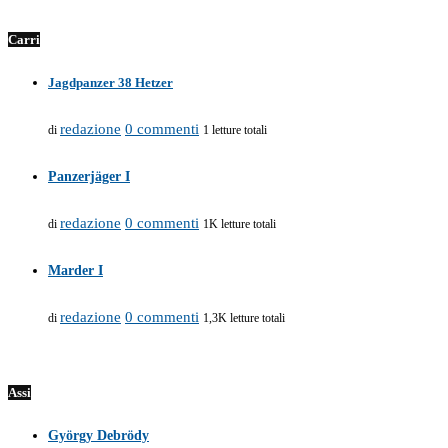
Carri
Jagdpanzer 38 Hetzer
redazione
0 commenti
di
1 letture totali
Panzerjäger I
redazione
0 commenti
di
1K letture totali
Marder I
redazione
0 commenti
di
1,3K letture totali
Assi
György Debrödy