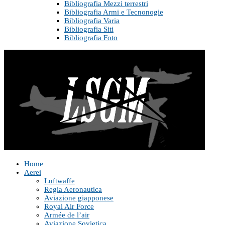
Bibliografia Mezzi terrestri
Bibliografia Armi e Tecnonogie
Bibliografia Varia
Bibliografia Siti
Bibliografia Foto
Home
Aerei
Luftwaffe
Regia Aeronautica
Aviazione giapponese
Royal Air Force
Armée de l’air
Aviazione Sovietica