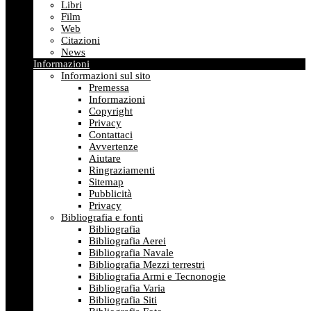
Libri
Film
Web
Citazioni
News
Informazioni
Informazioni sul sito
Premessa
Informazioni
Copyright
Privacy
Contattaci
Avvertenze
Aiutare
Ringraziamenti
Sitemap
Pubblicità
Privacy
Bibliografia e fonti
Bibliografia
Bibliografia Aerei
Bibliografia Navale
Bibliografia Mezzi terrestri
Bibliografia Armi e Tecnonogie
Bibliografia Varia
Bibliografia Siti