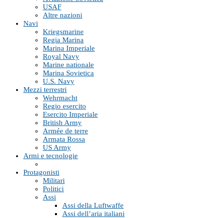
USAF
Altre nazioni
Navi
Kriegsmarine
Regia Marina
Marina Imperiale
Royal Navy
Marine nationale
Marina Sovietica
U.S. Navy
Mezzi terrestri
Wehrmacht
Regio esercito
Esercito Imperiale
British Army
Armée de terre
Armata Rossa
US Army
Armi e tecnologie
Protagonisti
Militari
Politici
Assi
Assi della Luftwaffe
Assi dell’aria italiani