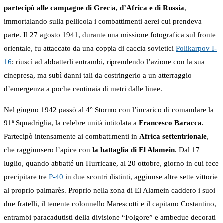
partecipò alle campagne di Grecia, d’Africa e di Russia
,
immortalando sulla pellicola i combattimenti aerei cui prendeva
parte. Il 27 agosto 1941, durante una missione fotografica sul fronte
orientale, fu attaccato da una coppia di caccia sovietici
Polikarpov I-
16
: riuscì ad abbatterli entrambi, riprendendo l’azione con la sua
cinepresa, ma subì danni tali da costringerlo a un atterraggio
d’emergenza a poche centinaia di metri dalle linee.
Nel giugno 1942 passò al 4° Stormo con l’incarico di comandare la
91ª Squadriglia, la celebre unità intitolata a
Francesco Baracca
.
Partecipò intensamente ai combattimenti in
Africa settentrionale
,
che raggiunsero l’apice con
la battaglia di El Alamein
. Dal 17
luglio, quando abbatté un Hurricane, al 20 ottobre, giorno in cui fece
precipitare tre
P-40
in due scontri distinti, aggiunse altre sette vittorie
al proprio palmarès. Proprio nella zona di El Alamein caddero i suoi
due fratelli, il tenente colonnello Marescotti e il capitano Costantino,
entrambi paracadutisti della divisione “Folgore” e ambedue decorati