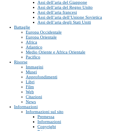
Assi dell’aria del Giappone
Assi dell’aria del Regno Unito
Assi dell’aria francesi
Assi dell’aria dell’Unione Sovietica
Assi dell’aria degli Stati Uniti
Battaglie
Europa Occidentale
Europa Orientale
Africa
Atlantico
Medio Oriente e Africa Orientale
Pacifico
Risorse
Immagini
Musei
Approfondimenti
Libri
Film
Web
Citazioni
News
Informazioni
Informazioni sul sito
Premessa
Informazioni
Copyright