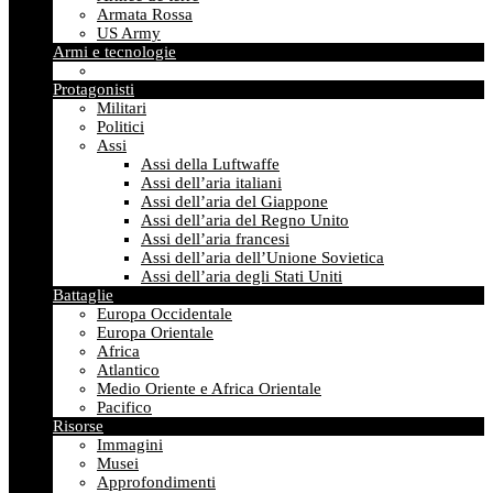
Armata Rossa
US Army
Armi e tecnologie
Protagonisti
Militari
Politici
Assi
Assi della Luftwaffe
Assi dell’aria italiani
Assi dell’aria del Giappone
Assi dell’aria del Regno Unito
Assi dell’aria francesi
Assi dell’aria dell’Unione Sovietica
Assi dell’aria degli Stati Uniti
Battaglie
Europa Occidentale
Europa Orientale
Africa
Atlantico
Medio Oriente e Africa Orientale
Pacifico
Risorse
Immagini
Musei
Approfondimenti