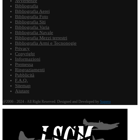
Avvertenze
Bibliografia
Bibliografia Aerei
Bibliografia Foto
Bibliografia Siti
Bibliografia Varia
Bibliografia Navale
Bibliografia Mezzi terrestri
Bibliografia Armi e Tecnonogie
Privacy
Copyright
Informazioni
Premessa
Ringraziamenti
Pubblicità
F.A.Q.
Sitemap
Aiutare
@2006 - 2024 - All Right Reserved. Designed and Developed by
Supero