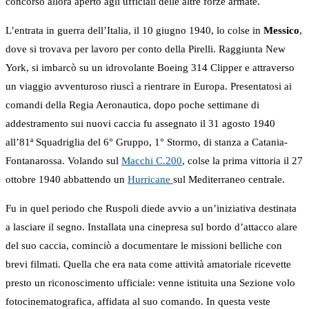
concorso allora aperto agli ufficiali delle altre forze armate.
L’entrata in guerra dell’Italia, il 10 giugno 1940, lo colse in
Messico
,
dove si trovava per lavoro per conto della Pirelli. Raggiunta New
York, si imbarcò su un idrovolante Boeing 314 Clipper e attraverso
un viaggio avventuroso riuscì a rientrare in Europa. Presentatosi ai
comandi della Regia Aeronautica, dopo poche settimane di
addestramento sui nuovi caccia fu assegnato il 31 agosto 1940
all’81ª Squadriglia del 6° Gruppo, 1° Stormo, di stanza a Catania-
Fontanarossa. Volando sul
Macchi C.200
, colse la prima vittoria il 27
ottobre 1940 abbattendo un
Hurricane
sul Mediterraneo centrale.
Fu in quel periodo che Ruspoli diede avvio a un’iniziativa destinata
a lasciare il segno. Installata una cinepresa sul bordo d’attacco alare
del suo caccia, cominciò a documentare le missioni belliche con
brevi filmati. Quella che era nata come attività amatoriale ricevette
presto un riconoscimento ufficiale: venne istituita una Sezione volo
fotocinematografica, affidata al suo comando. In questa veste