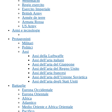
Wehrmacht
Regio esercito
Esercito Imperiale
British Army
Armée de terre
Armata Rossa
US Army
Armi e tecnologie
Protagonisti
Militari
Politici
Assi
Assi della Luftwaffe
Assi dell’aria italiani
Assi dell’aria del Giappone
Assi dell’aria del Regno Unito
Assi dell’aria francesi
Assi dell’aria dell’Unione Sovietica
Assi dell’aria degli Stati Uniti
Battaglie
Europa Occidentale
Europa Orientale
Africa
Atlantico
Medio Oriente e Africa Orientale
Pacifico