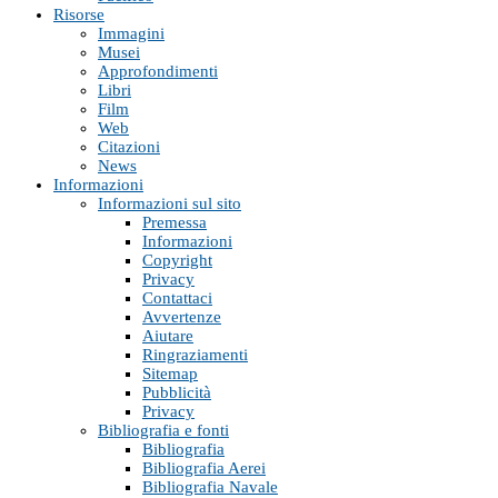
Risorse
Immagini
Musei
Approfondimenti
Libri
Film
Web
Citazioni
News
Informazioni
Informazioni sul sito
Premessa
Informazioni
Copyright
Privacy
Contattaci
Avvertenze
Aiutare
Ringraziamenti
Sitemap
Pubblicità
Privacy
Bibliografia e fonti
Bibliografia
Bibliografia Aerei
Bibliografia Navale