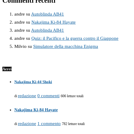
Commenti recenti
andre
su
Autoblinda AB41
andre
su
Nakajima Ki-84 Hayate
andre
su
Autoblinda AB41
andre
su
Quiz: il Pacifico e la guerra contro il Giappone
Milvio
su
Simulatore della macchina Enigma
Aerei
Nakajima Ki-44 Shoki
redazione
0 commenti
di
606 letture totali
Nakajima Ki-84 Hayate
redazione
1 commento
di
782 letture totali