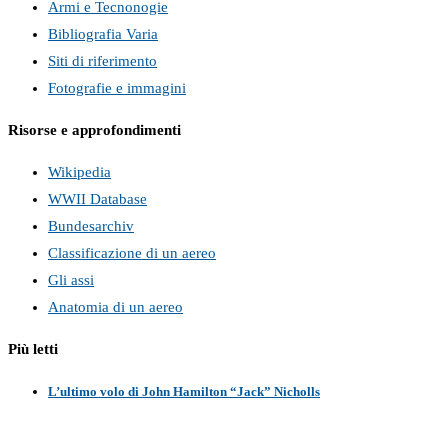
Armi e Tecnonogie
Bibliografia Varia
Siti di riferimento
Fotografie e immagini
Risorse e approfondimenti
Wikipedia
WWII Database
Bundesarchiv
Classificazione di un aereo
Gli assi
Anatomia di un aereo
Più letti
L’ultimo volo di John Hamilton “Jack” Nicholls