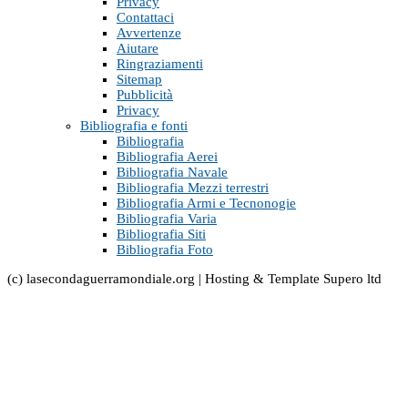
Privacy
Contattaci
Avvertenze
Aiutare
Ringraziamenti
Sitemap
Pubblicità
Privacy
Bibliografia e fonti
Bibliografia
Bibliografia Aerei
Bibliografia Navale
Bibliografia Mezzi terrestri
Bibliografia Armi e Tecnonogie
Bibliografia Varia
Bibliografia Siti
Bibliografia Foto
(c) lasecondaguerramondiale.org | Hosting & Template Supero ltd