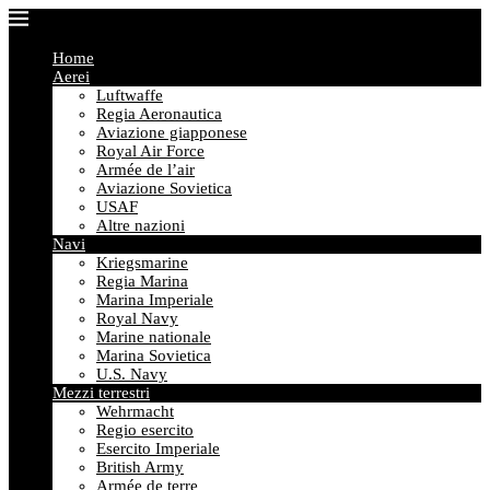
Home
Aerei
Luftwaffe
Regia Aeronautica
Aviazione giapponese
Royal Air Force
Armée de l’air
Aviazione Sovietica
USAF
Altre nazioni
Navi
Kriegsmarine
Regia Marina
Marina Imperiale
Royal Navy
Marine nationale
Marina Sovietica
U.S. Navy
Mezzi terrestri
Wehrmacht
Regio esercito
Esercito Imperiale
British Army
Armée de terre