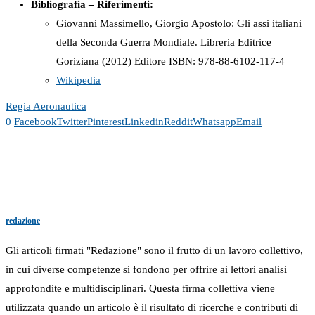
Bibliografia – Riferimenti:
Giovanni Massimello, Giorgio Apostolo: Gli assi italiani
della Seconda Guerra Mondiale. Libreria Editrice
Goriziana (2012) Editore ISBN:
978-88-6102-117-4
Wikipedia
Regia Aeronautica
0
Facebook
Twitter
Pinterest
Linkedin
Reddit
Whatsapp
Email
redazione
Gli articoli firmati "Redazione" sono il frutto di un lavoro collettivo,
in cui diverse competenze si fondono per offrire ai lettori analisi
approfondite e multidisciplinari. Questa firma collettiva viene
utilizzata quando un articolo è il risultato di ricerche e contributi di