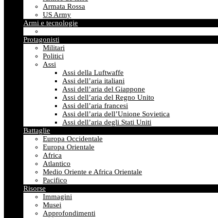
Armata Rossa
US Army
Armi e tecnologie
Protagonisti
Militari
Politici
Assi
Assi della Luftwaffe
Assi dell’aria italiani
Assi dell’aria del Giappone
Assi dell’aria del Regno Unito
Assi dell’aria francesi
Assi dell’aria dell’Unione Sovietica
Assi dell’aria degli Stati Uniti
Battaglie
Europa Occidentale
Europa Orientale
Africa
Atlantico
Medio Oriente e Africa Orientale
Pacifico
Risorse
Immagini
Musei
Approfondimenti