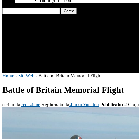
Bibliografia Foto
Cerca
Home
-
Siti Web
-
Battle of Britain Memorial Flight
Battle of Britain Memorial Flight
scritto da
redazione
Aggiornato da
Junko Yoshino
Pubblicato:
2 Giug