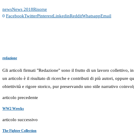
news
News 2018
Risorse
0
Facebook
Twitter
Pinterest
Linkedin
Reddit
Whatsapp
Email
redazione
Gli articoli firmati "Redazione" sono il frutto di un lavoro collettivo, 
un articolo è il risultato di ricerche e contributi di più autori, oppure
obiettività e rigore storico, pur preservando uno stile narrativo coinvol
articolo precedente
WW2 Wrecks
articolo successivo
The Fighter Collection