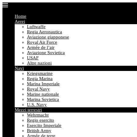
Home
Aerei
Luftwaffe
Regia Aeronautica
Aviazione giapponese
Royal Air Force
Armée de l’air
Aviazione Sovietica
USAF
Altre nazioni
Navi
Kriegsmarine
Regia Marina
Marina Imperiale
Royal Navy
Marine nationale
Marina Sovietica
U.S. Navy
Mezzi terrestri
Wehrmacht
Regio esercito
Esercito Imperiale
British Army
Armée de terre