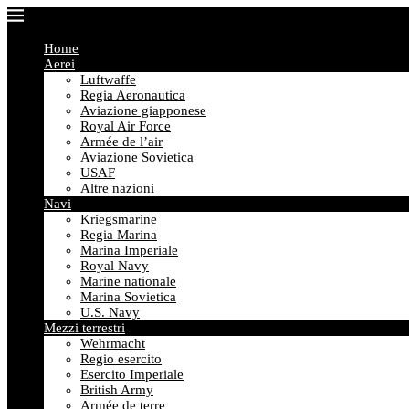
Home
Aerei
Luftwaffe
Regia Aeronautica
Aviazione giapponese
Royal Air Force
Armée de l’air
Aviazione Sovietica
USAF
Altre nazioni
Navi
Kriegsmarine
Regia Marina
Marina Imperiale
Royal Navy
Marine nationale
Marina Sovietica
U.S. Navy
Mezzi terrestri
Wehrmacht
Regio esercito
Esercito Imperiale
British Army
Armée de terre