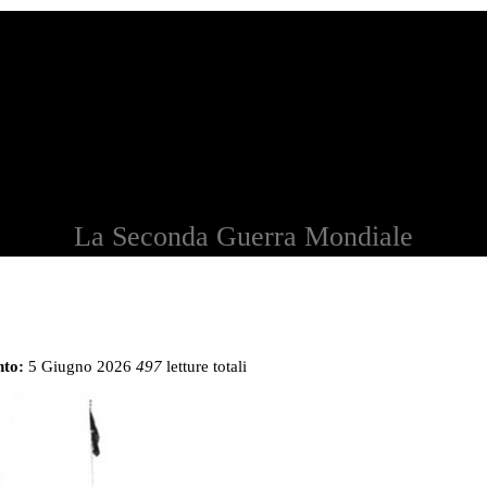
La Seconda Guerra Mondiale
to:
5 Giugno 2026
497
letture totali