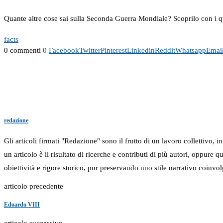
Quante altre cose sai sulla Seconda Guerra Mondiale? Scoprilo con i q
facts
0 commenti
0
Facebook
Twitter
Pinterest
Linkedin
Reddit
Whatsapp
Emai
redazione
Gli articoli firmati "Redazione" sono il frutto di un lavoro collettivo, 
un articolo è il risultato di ricerche e contributi di più autori, oppure
obiettività e rigore storico, pur preservando uno stile narrativo coinvol
articolo precedente
Edoardo VIII
articolo successivo