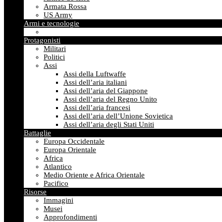
Armata Rossa
US Army
Armi e tecnologie
Protagonisti
Militari
Politici
Assi
Assi della Luftwaffe
Assi dell’aria italiani
Assi dell’aria del Giappone
Assi dell’aria del Regno Unito
Assi dell’aria francesi
Assi dell’aria dell’Unione Sovietica
Assi dell’aria degli Stati Uniti
Battaglie
Europa Occidentale
Europa Orientale
Africa
Atlantico
Medio Oriente e Africa Orientale
Pacifico
Risorse
Immagini
Musei
Approfondimenti