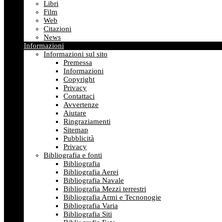
Libri
Film
Web
Citazioni
News
Informazioni
Informazioni sul sito
Premessa
Informazioni
Copyright
Privacy
Contattaci
Avvertenze
Aiutare
Ringraziamenti
Sitemap
Pubblicità
Privacy
Bibliografia e fonti
Bibliografia
Bibliografia Aerei
Bibliografia Navale
Bibliografia Mezzi terrestri
Bibliografia Armi e Tecnonogie
Bibliografia Varia
Bibliografia Siti