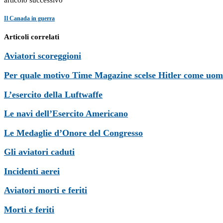
Il Canada in guerra
Articoli correlati
Aviatori scoreggioni
Per quale motivo Time Magazine scelse Hitler come uom
L’esercito della Luftwaffe
Le navi dell’Esercito Americano
Le Medaglie d’Onore del Congresso
Gli aviatori caduti
Incidenti aerei
Aviatori morti e feriti
Morti e feriti