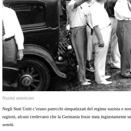
Nazisti americani
Negli Stati Uniti c’erano parecchi simpatizzati del regime nazista e non
ragioni, alcuni credevano che la Germania fosse stata ingiustamente um
semiti.