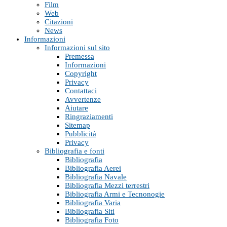
Film
Web
Citazioni
News
Informazioni
Informazioni sul sito
Premessa
Informazioni
Copyright
Privacy
Contattaci
Avvertenze
Aiutare
Ringraziamenti
Sitemap
Pubblicità
Privacy
Bibliografia e fonti
Bibliografia
Bibliografia Aerei
Bibliografia Navale
Bibliografia Mezzi terrestri
Bibliografia Armi e Tecnonogie
Bibliografia Varia
Bibliografia Siti
Bibliografia Foto