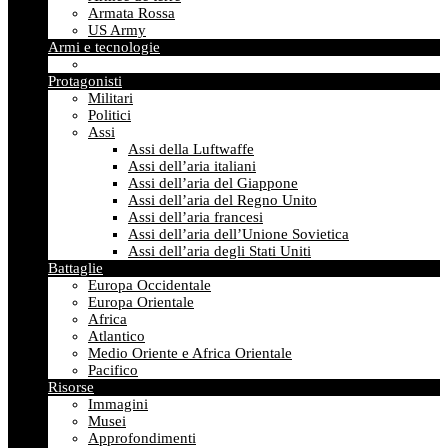
Armata Rossa
US Army
Armi e tecnologie
Protagonisti
Militari
Politici
Assi
Assi della Luftwaffe
Assi dell’aria italiani
Assi dell’aria del Giappone
Assi dell’aria del Regno Unito
Assi dell’aria francesi
Assi dell’aria dell’Unione Sovietica
Assi dell’aria degli Stati Uniti
Battaglie
Europa Occidentale
Europa Orientale
Africa
Atlantico
Medio Oriente e Africa Orientale
Pacifico
Risorse
Immagini
Musei
Approfondimenti