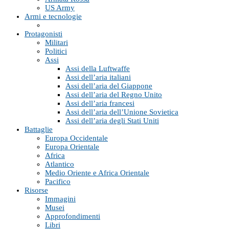
US Army
Armi e tecnologie
Protagonisti
Militari
Politici
Assi
Assi della Luftwaffe
Assi dell’aria italiani
Assi dell’aria del Giappone
Assi dell’aria del Regno Unito
Assi dell’aria francesi
Assi dell’aria dell’Unione Sovietica
Assi dell’aria degli Stati Uniti
Battaglie
Europa Occidentale
Europa Orientale
Africa
Atlantico
Medio Oriente e Africa Orientale
Pacifico
Risorse
Immagini
Musei
Approfondimenti
Libri