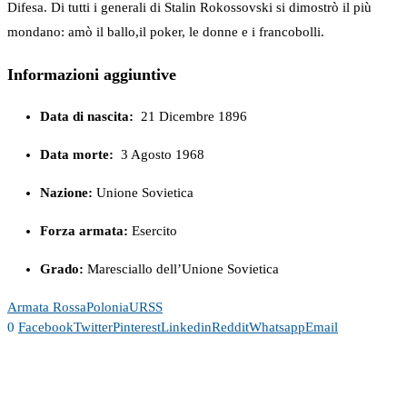
Difesa. Di tutti i generali di Stalin Rokossovski si dimostrò il più
mondano: amò il ballo,il poker, le donne e i francobolli.
Informazioni aggiuntive
Data di nascita:
21 Dicembre 1896
Data morte:
3 Agosto 1968
Nazione:
Unione Sovietica
Forza armata:
Esercito
Grado:
Maresciallo dell’Unione Sovietica
Armata Rossa
Polonia
URSS
0
Facebook
Twitter
Pinterest
Linkedin
Reddit
Whatsapp
Email