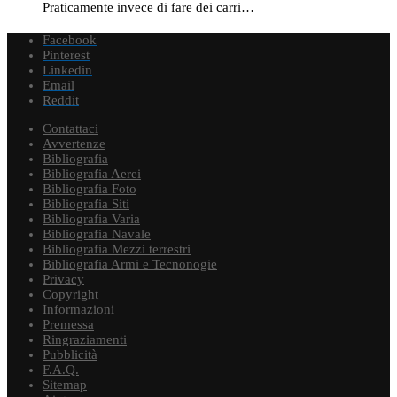
Praticamente invece di fare dei carri…
Facebook
Pinterest
Linkedin
Email
Reddit
Contattaci
Avvertenze
Bibliografia
Bibliografia Aerei
Bibliografia Foto
Bibliografia Siti
Bibliografia Varia
Bibliografia Navale
Bibliografia Mezzi terrestri
Bibliografia Armi e Tecnonogie
Privacy
Copyright
Informazioni
Premessa
Ringraziamenti
Pubblicità
F.A.Q.
Sitemap