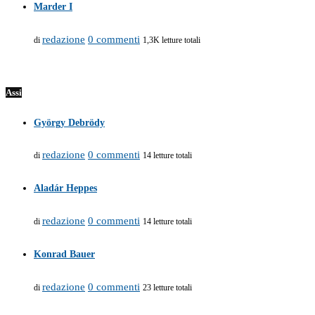
Marder I
redazione
0 commenti
di
1,3K letture totali
Assi
György Debrödy
redazione
0 commenti
di
14 letture totali
Aladár Heppes
redazione
0 commenti
di
14 letture totali
Konrad Bauer
redazione
0 commenti
di
23 letture totali