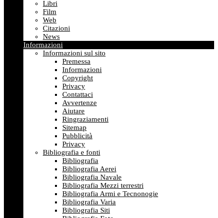
Libri
Film
Web
Citazioni
News
Informazioni
Informazioni sul sito
Premessa
Informazioni
Copyright
Privacy
Contattaci
Avvertenze
Aiutare
Ringraziamenti
Sitemap
Pubblicità
Privacy
Bibliografia e fonti
Bibliografia
Bibliografia Aerei
Bibliografia Navale
Bibliografia Mezzi terrestri
Bibliografia Armi e Tecnonogie
Bibliografia Varia
Bibliografia Siti