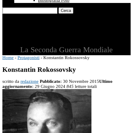
Bibliografia Foto
Cerca
La Seconda Guerra Mondiale
Home
-
Protagonisti
-
Konstantin Rokossovsky
Konstantin Rokossovsky
scritto da
redazione
Pubblicato:
30 Novembre 2015
Ultimo
aggiornamento:
29 Giugno 2024
845
letture totali