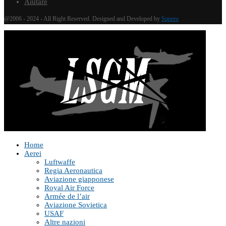
Aiutare
@2006 - 2024 - All Right Reserved. Designed and Developed by
Supero
Home
Aerei
Luftwaffe
Regia Aeronautica
Aviazione giapponese
Royal Air Force
Armée de l’air
Aviazione Sovietica
USAF
Altre nazioni