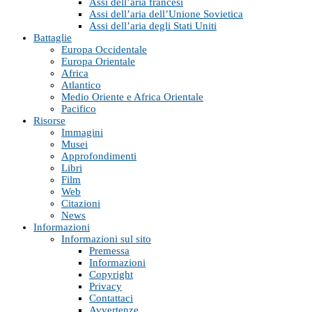
Assi dell’aria francesi
Assi dell’aria dell’Unione Sovietica
Assi dell’aria degli Stati Uniti
Battaglie
Europa Occidentale
Europa Orientale
Africa
Atlantico
Medio Oriente e Africa Orientale
Pacifico
Risorse
Immagini
Musei
Approfondimenti
Libri
Film
Web
Citazioni
News
Informazioni
Informazioni sul sito
Premessa
Informazioni
Copyright
Privacy
Contattaci
Avvertenze