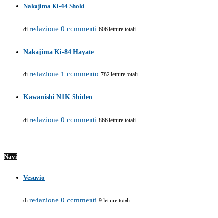
Nakajima Ki-44 Shoki
redazione
0 commenti
di
606 letture totali
Nakajima Ki-84 Hayate
redazione
1 commento
di
782 letture totali
Kawanishi N1K Shiden
redazione
0 commenti
di
866 letture totali
Navi
Vesuvio
redazione
0 commenti
di
9 letture totali