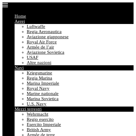
Home
Aerei
Luftwaffe
Regia Aeronautica
Aviazione giapponese
Royal Air Force
Armée de l’air
Aviazione Sovietica
USAF
Altre nazioni
Navi
Kriegsmarine
Regia Marina
Marina Imperiale
Royal Navy
Marine nationale
Marina Sovietica
U.S. Navy
Mezzi terrestri
Wehrmacht
Regio esercito
Esercito Imperiale
British Army
Armée de terre