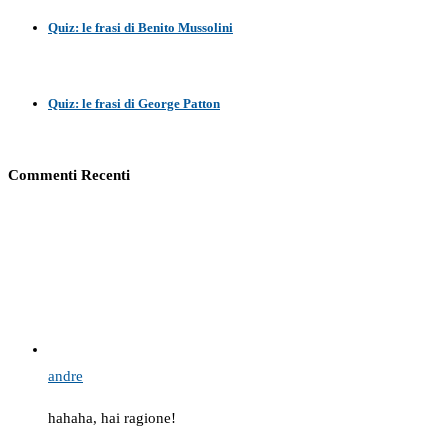
Quiz: le frasi di Benito Mussolini
Quiz: le frasi di George Patton
Commenti Recenti
andre
hahaha, hai ragione!