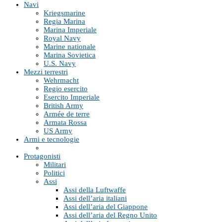
Navi
Kriegsmarine
Regia Marina
Marina Imperiale
Royal Navy
Marine nationale
Marina Sovietica
U.S. Navy
Mezzi terrestri
Wehrmacht
Regio esercito
Esercito Imperiale
British Army
Armée de terre
Armata Rossa
US Army
Armi e tecnologie
Protagonisti
Militari
Politici
Assi
Assi della Luftwaffe
Assi dell’aria italiani
Assi dell’aria del Giappone
Assi dell’aria del Regno Unito