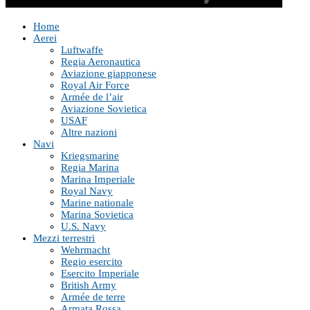
Home
Aerei
Luftwaffe
Regia Aeronautica
Aviazione giapponese
Royal Air Force
Armée de l’air
Aviazione Sovietica
USAF
Altre nazioni
Navi
Kriegsmarine
Regia Marina
Marina Imperiale
Royal Navy
Marine nationale
Marina Sovietica
U.S. Navy
Mezzi terrestri
Wehrmacht
Regio esercito
Esercito Imperiale
British Army
Armée de terre
Armata Rossa