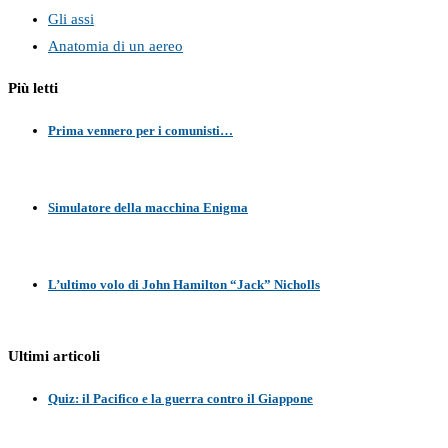
Gli assi
Anatomia di un aereo
Più letti
Prima vennero per i comunisti…
Simulatore della macchina Enigma
L’ultimo volo di John Hamilton “Jack” Nicholls
Ultimi articoli
Quiz: il Pacifico e la guerra contro il Giappone