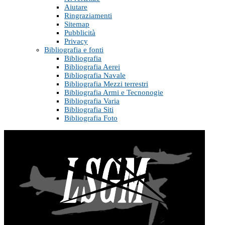
Aiutare
Ringraziamenti
Sitemap
Pubblicità
Privacy
Bibliografia e fonti
Bibliografia
Bibliografia Aerei
Bibliografia Navale
Bibliografia Mezzi terrestri
Bibliografia Armi e Tecnonogie
Bibliografia Varia
Bibliografia Siti
Bibliografia Foto