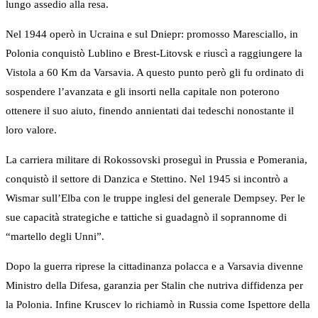
lungo assedio alla resa.
Nel 1944 operò in Ucraina e sul Dniepr: promosso Maresciallo, in
Polonia conquistò Lublino e Brest-Litovsk e riuscì a raggiungere la
Vistola a 60 Km da Varsavia. A questo punto però gli fu ordinato di
sospendere l’avanzata e gli insorti nella capitale non poterono
ottenere il suo aiuto, finendo annientati dai tedeschi nonostante il
loro valore.
La carriera militare di Rokossovski proseguì in Prussia e Pomerania,
conquistò il settore di Danzica e Stettino. Nel 1945 si incontrò a
Wismar sull’Elba con le truppe inglesi del generale Dempsey. Per le
sue capacità strategiche e tattiche si guadagnò il soprannome di
“martello degli Unni”.
Dopo la guerra riprese la cittadinanza polacca e a Varsavia divenne
Ministro della Difesa, garanzia per Stalin che nutriva diffidenza per
la Polonia. Infine Kruscev lo richiamò in Russia come Ispettore della