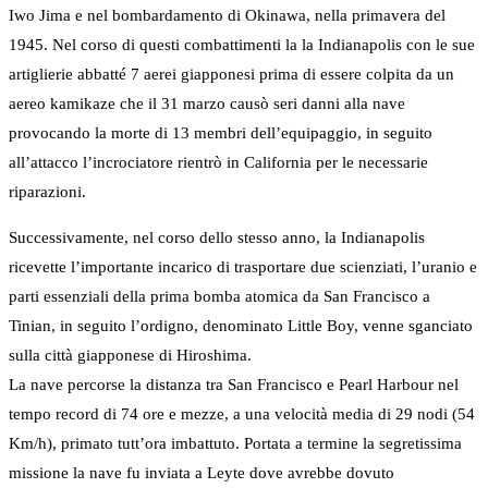
Iwo Jima e nel bombardamento di Okinawa, nella primavera del
1945. Nel corso di questi combattimenti la la Indianapolis con le sue
artiglierie abbatté 7 aerei giapponesi prima di essere colpita da un
aereo kamikaze che il 31 marzo causò seri danni alla nave
provocando la morte di 13 membri dell’equipaggio, in seguito
all’attacco l’incrociatore rientrò in California per le necessarie
riparazioni.
Successivamente, nel corso dello stesso anno, la Indianapolis
ricevette l’importante incarico di trasportare due scienziati, l’uranio e
parti essenziali della prima bomba atomica da San Francisco a
Tinian, in seguito l’ordigno, denominato Little Boy, venne sganciato
sulla città giapponese di Hiroshima.
La nave percorse la distanza tra San Francisco e Pearl Harbour nel
tempo record di 74 ore e mezze, a una velocità media di 29 nodi (54
Km/h), primato tutt’ora imbattuto. Portata a termine la segretissima
missione la nave fu inviata a Leyte dove avrebbe dovuto