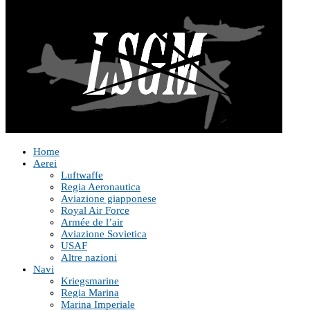
Home
Aerei
Luftwaffe
Regia Aeronautica
Aviazione giapponese
Royal Air Force
Armée de l’air
Aviazione Sovietica
USAF
Altre nazioni
Navi
Kriegsmarine
Regia Marina
Marina Imperiale