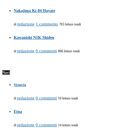
Nakajima Ki-84 Hayate
redazione
1 commento
di
783 letture totali
Kawanishi N1K Shiden
redazione
0 commenti
di
866 letture totali
Navi
Vesuvio
redazione
0 commenti
di
10 letture totali
Etna
redazione
0 commenti
di
14 letture totali