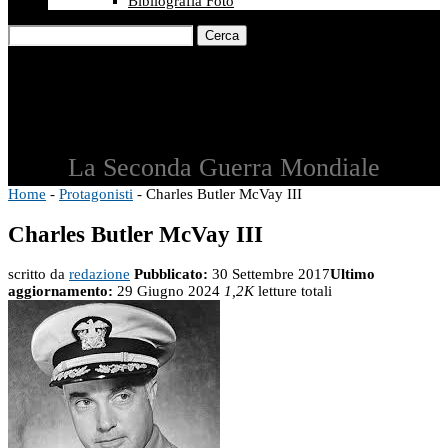
Bibliografia Foto
Cerca
La Seconda Guerra Mondiale
Home
-
Protagonisti
-
Charles Butler McVay III
Charles Butler McVay III
scritto da
redazione
Pubblicato:
30 Settembre 2017
Ultimo
aggiornamento:
29 Giugno 2024
1,2K
letture totali