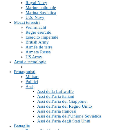
Royal Navy
Marine nationale
Marina Sovietica
U.S. Navy
Mezzi terrestri
Wehrmacht
Regio esercito
Esercito Imperiale
British Army
Armée de terre
Armata Rossa
US Army
Armi e tecnologie
Protagonisti
Militari
Politici
Assi
Assi della Luftwaffe
Assi dell’aria italiani
Assi dell’aria del Giappone
Assi dell’aria del Regno Unito
Assi dell’aria francesi
Assi dell’aria dell’Unione Sovietica
Assi dell’aria degli Stati Uniti
Battaglie