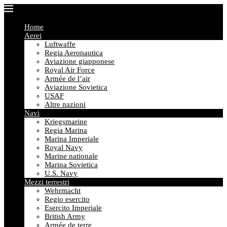
Home
Aerei
Luftwaffe
Regia Aeronautica
Aviazione giapponese
Royal Air Force
Armée de l’air
Aviazione Sovietica
USAF
Altre nazioni
Navi
Kriegsmarine
Regia Marina
Marina Imperiale
Royal Navy
Marine nationale
Marina Sovietica
U.S. Navy
Mezzi terrestri
Wehrmacht
Regio esercito
Esercito Imperiale
British Army
Armée de terre