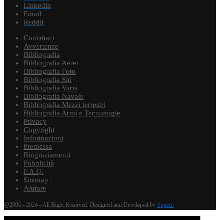
Linkedin
Email
Reddit
Contattaci
Avvertenze
Bibliografia
Bibliografia Aerei
Bibliografia Foto
Bibliografia Siti
Bibliografia Varia
Bibliografia Navale
Bibliografia Mezzi terrestri
Bibliografia Armi e Tecnonogie
Privacy
Copyright
Informazioni
Premessa
Ringraziamenti
Pubblicità
F.A.Q.
Sitemap
Aiutare
@2006 - 2024 - All Right Reserved. Designed and Developed by
Supero