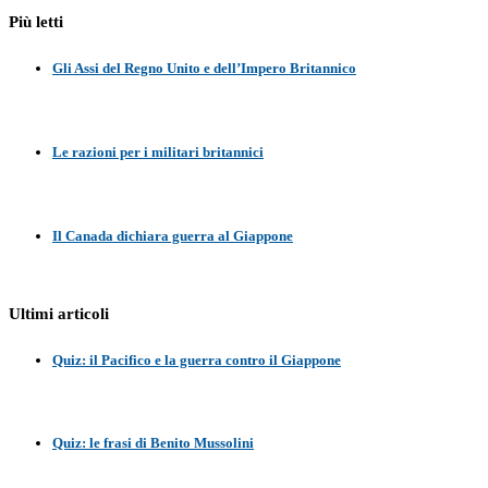
Più letti
Gli Assi del Regno Unito e dell’Impero Britannico
Le razioni per i militari britannici
Il Canada dichiara guerra al Giappone
Ultimi articoli
Quiz: il Pacifico e la guerra contro il Giappone
Quiz: le frasi di Benito Mussolini