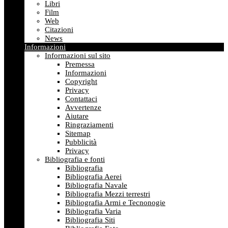
Libri
Film
Web
Citazioni
News
Informazioni
Informazioni sul sito
Premessa
Informazioni
Copyright
Privacy
Contattaci
Avvertenze
Aiutare
Ringraziamenti
Sitemap
Pubblicità
Privacy
Bibliografia e fonti
Bibliografia
Bibliografia Aerei
Bibliografia Navale
Bibliografia Mezzi terrestri
Bibliografia Armi e Tecnonogie
Bibliografia Varia
Bibliografia Siti