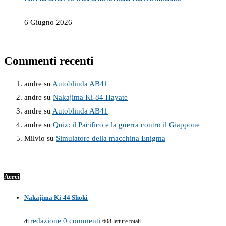
6 Giugno 2026
Commenti recenti
andre
su
Autoblinda AB41
andre
su
Nakajima Ki-84 Hayate
andre
su
Autoblinda AB41
andre
su
Quiz: il Pacifico e la guerra contro il Giappone
Milvio
su
Simulatore della macchina Enigma
Aerei
Nakajima Ki-44 Shoki
redazione
0 commenti
di
608 letture totali