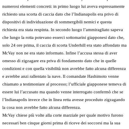
numerosi elementi concreti: in primo luogo lui aveva espressamente
richiesto una scorta di caccia dato che l’Indianapolis era privo di
dispositivi di individuazione di sommergibili nemici e questa
richiesta era stata respinta. In secondo luogo l’ammiragliato sapeva
che lungo la rotta potevano esserci sottomarini giapponesi dato che,
solo 24 ore prima, il caccia di scorta Underhill era stato affondato ma
McVay non ne era stato informato. Infine l’accusa stessa di aver
omesso di zigzagare era priva di fondamento dato che in quelle
condizioni e con quella visibilità non avrebbe fatto alcuna differenza
e avrebbe anzi rallentato la nave. Il comandate Hashimoto venne
chiamato a testimoniare al processo; l’ufficiale giapponese temeva di
essere lui l’accusato ma quando venne interrogato confermò che se
l’Indianapolis invece che in linea retta avesse proceduto zigzagando
la cosa non avrebbe fatto alcuna differenza.
McVay chiese più volte alla corte marziale per quale motivo furono
necessari ben cinque giorni prima di riceve dei soccorsi ma la sua