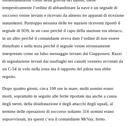
immediatamente conto della gravità del danno, diede
tempestivamente l’ordine di abbandonare la nave e un segnale di
soccorso venne inviato e ricevuto da almeno tre apparati di ricezione
statunitensi. Purtroppo nessuna delle tre stazioni riceventi riportò il
segnale di SOS, in un caso perchè il capo della stazione era ubriaco,
in un altro perchè il comandante aveva dato l’ordine di non essere
disturbato e nella terza perchè il segnale venne erroneamente
interpretato come un falso messaggio inviato dai Giapponesi. Razzi
di segnalazione inviati dai naufraghi nei canotti vennero avvistati da
un C-54 in volo nella zona ma il rapporto del pilota non ebbe
seguito.
Dopo quattro giorni, circa 100 ore in mare, molti uomini erano
morti, soprattutto in seguito alle ferite riportate ma anche a causa
degli stenti, della disidratazione e degli attacchi degli squali, al
termine delle operazioni di soccorso soltanto 316 uomini erano
sopravvissuti, tra questi c’era il comandante McVay, ferito.