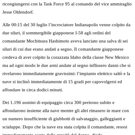
ricongiungersi con la Task Force 95 al comando del vice ammiraglio
Jesse Oldendorf.
Alle 00:15 del 30 luglio l’incrociatore Indianapolis venne colpito da
due siluri, il sommergibile giapponese I-58 agli ordini del
comandante Mochitsura Hashimoto aveva lanciato una salva di sei
siluri di cui due erano andati a segno. Il comandante giapponese
credeva di aver colpito la corazzata Idaho della classe New Mexico
ma ad ogni modo le due armi andate al segno inflissero danni che si
rivelarono immediatamente gravissimi: l’impianto elettrico saltò e la
nave si inclinò immediatamente di 15 gradi per capovolgersi ed
affondare in circa dodici minuti.
Dei 1.196 uomini di equipaggio circa 300 perirono subito e
affondarono insieme alla nave mentre gli altri rimasero in mare con
un numero insufficiente di giubbotti di salvataggio, galleggianti e
scialuppe. Dopo che la nave era stata colpita il comandante, resosi