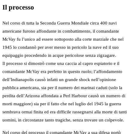
Il processo
Nel corso di tutta la Seconda Guerra Mondiale circa 400 navi
americane furono affondante in combattimento, il comandante
McVay fu l’unico ad essere sottoposto alla corte marziale che nel
1945 lo condannò per aver messo in pericolo la nave ed il suo
equipaggio procedendo in acque pericolose senza zigzagare.
Il processo si dimostrò come una caccia al capro espiatorio e il
comandante McVay era perfetto in questo ruolo; l’affondamento
dell’Indianapolis causò infatti un grande shock nell’opinione
pubblica americana, sia per il numero dei marinai caduti (solo la
perdita dell’Arizona affondata a Perl Harbour causò un numero di
morti maggiore) sia per il fatto che nel luglio del 1945 la guerra
sembrava ormai finita ed era difficile rassegnarsi alla morte di tanti
uomini, in circostanze tanto tragiche, senza trovare un colpevole.
Nel corso del processo il comandante McVay a sua difesa portò