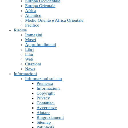
Europa Occidentale
Europa Orientale
Africa
Atlantico
Medio Oriente e Africa Orientale
Pacifico
Risorse
Immagini
Musei
Approfondimenti
Libri
Film
Web
Citazioni
News
Informazioni
Informazioni sul sito
Premessa
Informazioni
Copyright
Privacy
Contattaci
Avvertenze
Aiutare
Ringraziamenti
Sitemap
Pubblicità