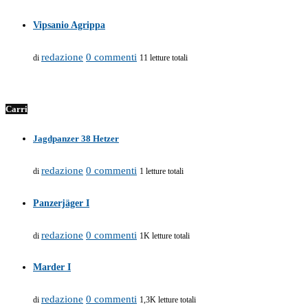
Vipsanio Agrippa
redazione
0 commenti
di
11 letture totali
Carri
Jagdpanzer 38 Hetzer
redazione
0 commenti
di
1 letture totali
Panzerjäger I
redazione
0 commenti
di
1K letture totali
Marder I
redazione
0 commenti
di
1,3K letture totali