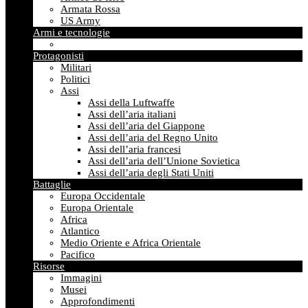
Armata Rossa
US Army
Armi e tecnologie
Protagonisti
Militari
Politici
Assi
Assi della Luftwaffe
Assi dell’aria italiani
Assi dell’aria del Giappone
Assi dell’aria del Regno Unito
Assi dell’aria francesi
Assi dell’aria dell’Unione Sovietica
Assi dell’aria degli Stati Uniti
Battaglie
Europa Occidentale
Europa Orientale
Africa
Atlantico
Medio Oriente e Africa Orientale
Pacifico
Risorse
Immagini
Musei
Approfondimenti