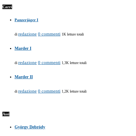
Carri
Panzerjäger I
redazione
0 commenti
di
1K letture totali
Marder I
redazione
0 commenti
di
1,3K letture totali
Marder II
redazione
0 commenti
di
1,2K letture totali
Assi
György Debrödy