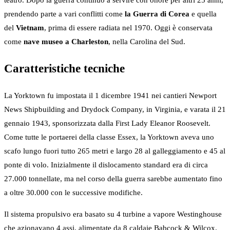
teatro. Dopo la guerra continuò a servire con onore per altri 25 anni,
prendendo parte a vari conflitti come
la Guerra di Corea
e quella
del
Vietnam
, prima di essere radiata nel 1970. Oggi è conservata
come
nave museo a Charleston
, nella Carolina del Sud.
Caratteristiche tecniche
La Yorktown fu impostata il 1 dicembre 1941 nei cantieri Newport
News Shipbuilding and Drydock Company, in Virginia, e varata il 21
gennaio 1943, sponsorizzata dalla First Lady Eleanor Roosevelt.
Come tutte le portaerei della classe Essex, la Yorktown aveva uno
scafo lungo fuori tutto 265 metri e largo 28 al galleggiamento e 45 al
ponte di volo. Inizialmente il dislocamento standard era di circa
27.000 tonnellate, ma nel corso della guerra sarebbe aumentato fino
a oltre 30.000 con le successive modifiche.
Il sistema propulsivo era basato su 4 turbine a vapore Westinghouse
che azionavano 4 assi, alimentate da 8 caldaie Babcock & Wilcox.