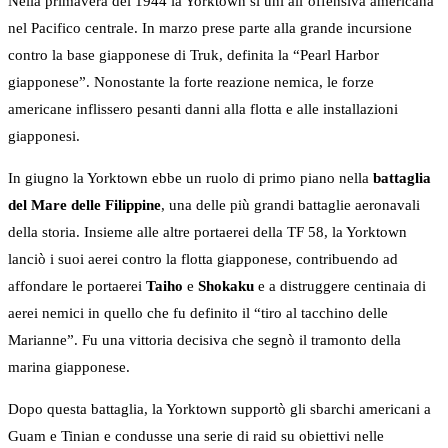
Nella primavera del 1944 la Yorktown si unì all’offensiva americana
nel Pacifico centrale. In marzo prese parte alla grande incursione
contro la base giapponese di Truk, definita la “Pearl Harbor
giapponese”. Nonostante la forte reazione nemica, le forze
americane inflissero pesanti danni alla flotta e alle installazioni
giapponesi.
In giugno la Yorktown ebbe un ruolo di primo piano nella
battaglia
del Mare delle Filippine
, una delle più grandi battaglie aeronavali
della storia. Insieme alle altre portaerei della TF 58, la Yorktown
lanciò i suoi aerei contro la flotta giapponese, contribuendo ad
affondare le portaerei
Taiho
e
Shokaku
e a distruggere centinaia di
aerei nemici in quello che fu definito il “tiro al tacchino delle
Marianne”. Fu una vittoria decisiva che segnò il tramonto della
marina giapponese.
Dopo questa battaglia, la Yorktown supportò gli sbarchi americani a
Guam e Tinian e condusse una serie di raid su obiettivi nelle