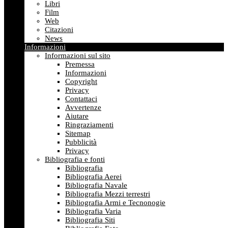
Libri
Film
Web
Citazioni
News
Informazioni
Informazioni sul sito
Premessa
Informazioni
Copyright
Privacy
Contattaci
Avvertenze
Aiutare
Ringraziamenti
Sitemap
Pubblicità
Privacy
Bibliografia e fonti
Bibliografia
Bibliografia Aerei
Bibliografia Navale
Bibliografia Mezzi terrestri
Bibliografia Armi e Tecnonogie
Bibliografia Varia
Bibliografia Siti