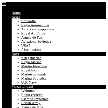
Home
Aerei
Luftwaffe
Regia Aeronautica
Aviazione giapponese
Royal Air Force
Armée de l’air
Aviazione Sovietica
USAF
Altre nazioni
Navi
Kriegsmarine
Regia Marina
Marina Imperiale
Royal Navy
Marine nationale
Marina Sovietica
U.S. Navy
Mezzi terrestri
Wehrmacht
Regio esercito
Esercito Imperiale
British Army
Armée de terre