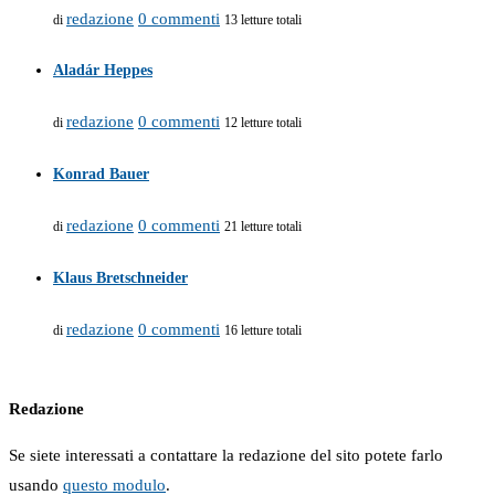
redazione
0 commenti
di
13 letture totali
Aladár Heppes
redazione
0 commenti
di
12 letture totali
Konrad Bauer
redazione
0 commenti
di
21 letture totali
Klaus Bretschneider
redazione
0 commenti
di
16 letture totali
Redazione
Se siete interessati a contattare la redazione del sito potete farlo
usando
questo modulo
.