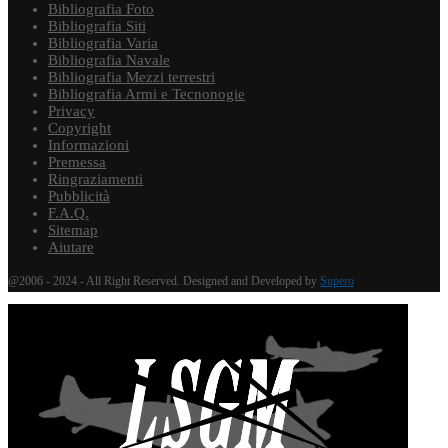
Bibliografia Foto
Bibliografia Siti
Bibliografia Varia
Bibliografia Navale
Bibliografia Mezzi terrestri
Bibliografia Armi e Tecnonogie
Privacy
Copyright
Informazioni
Premessa
Ringraziamenti
Pubblicità
F.A.Q.
Sitemap
Aiutare
@2006 - 2024 - All Right Reserved. Designed and Developed by
Supero