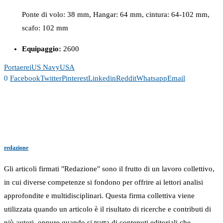
Ponte di volo: 38 mm, Hangar: 64 mm, cintura: 64-102 mm,
scafo: 102 mm
Equipaggio:
2600
Portaerei
US Navy
USA
0
Facebook
Twitter
Pinterest
Linkedin
Reddit
Whatsapp
Email
redazione
Gli articoli firmati "Redazione" sono il frutto di un lavoro collettivo,
in cui diverse competenze si fondono per offrire ai lettori analisi
approfondite e multidisciplinari. Questa firma collettiva viene
utilizzata quando un articolo è il risultato di ricerche e contributi di
più autori, oppure quando si tratta di contenuti editoriali che