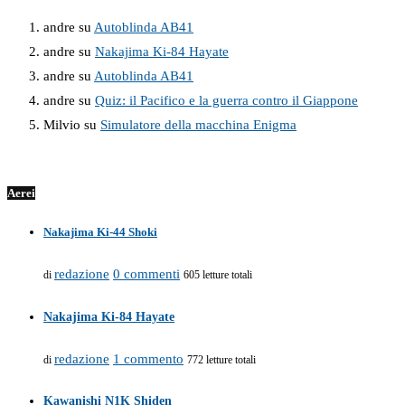
andre
su
Autoblinda AB41
andre
su
Nakajima Ki-84 Hayate
andre
su
Autoblinda AB41
andre
su
Quiz: il Pacifico e la guerra contro il Giappone
Milvio
su
Simulatore della macchina Enigma
Aerei
Nakajima Ki-44 Shoki
redazione
0 commenti
di
605 letture totali
Nakajima Ki-84 Hayate
redazione
1 commento
di
772 letture totali
Kawanishi N1K Shiden