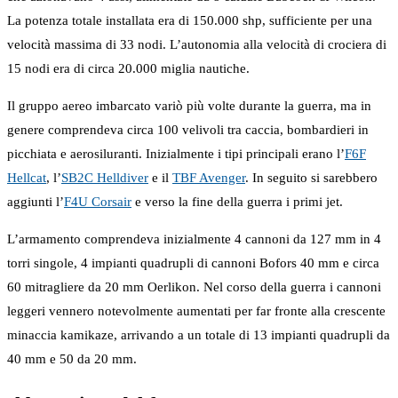
La potenza totale installata era di 150.000 shp, sufficiente per una
velocità massima di 33 nodi. L’autonomia alla velocità di crociera di
15 nodi era di circa 20.000 miglia nautiche.
Il gruppo aereo imbarcato variò più volte durante la guerra, ma in
genere comprendeva circa 100 velivoli tra caccia, bombardieri in
picchiata e aerosiluranti. Inizialmente i tipi principali erano l’
F6F
Hellcat
, l’
SB2C Helldiver
e il
TBF Avenger
. In seguito si sarebbero
aggiunti l’
F4U Corsair
e verso la fine della guerra i primi jet.
L’armamento comprendeva inizialmente 4 cannoni da 127 mm in 4
torri singole, 4 impianti quadrupli di cannoni Bofors 40 mm e circa
60 mitragliere da 20 mm Oerlikon. Nel corso della guerra i cannoni
leggeri vennero notevolmente aumentati per far fronte alla crescente
minaccia kamikaze, arrivando a un totale di 13 impianti quadrupli da
40 mm e 50 da 20 mm.