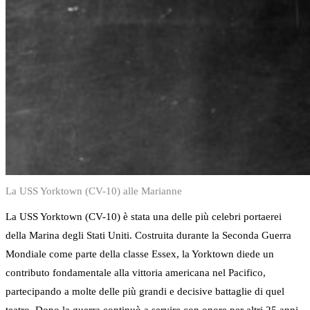
La USS Yorktown (CV-10) alle Marianne
La USS Yorktown (CV-10) è stata una delle più celebri portaerei
della Marina degli Stati Uniti. Costruita durante la Seconda Guerra
Mondiale come parte della classe Essex, la Yorktown diede un
contributo fondamentale alla vittoria americana nel Pacifico,
partecipando a molte delle più grandi e decisive battaglie di quel