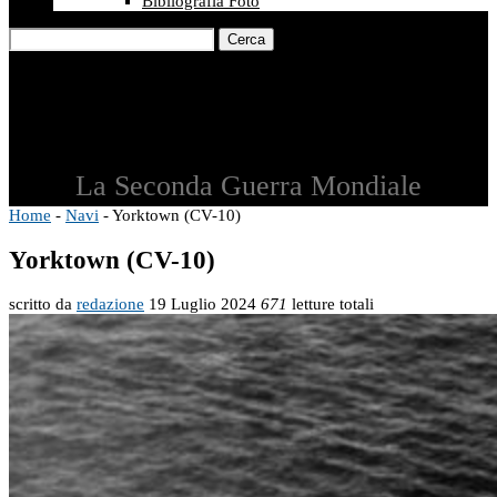
Bibliografia Foto
Cerca
La Seconda Guerra Mondiale
Home
-
Navi
-
Yorktown (CV-10)
Yorktown (CV-10)
scritto da
redazione
19 Luglio 2024
671
letture totali