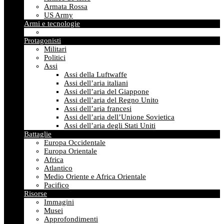
Armata Rossa
US Army
Armi e tecnologie
Protagonisti
Militari
Politici
Assi
Assi della Luftwaffe
Assi dell’aria italiani
Assi dell’aria del Giappone
Assi dell’aria del Regno Unito
Assi dell’aria francesi
Assi dell’aria dell’Unione Sovietica
Assi dell’aria degli Stati Uniti
Battaglie
Europa Occidentale
Europa Orientale
Africa
Atlantico
Medio Oriente e Africa Orientale
Pacifico
Risorse
Immagini
Musei
Approfondimenti