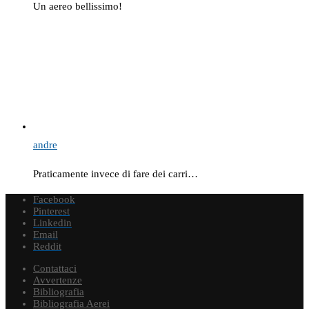
Un aereo bellissimo!
andre
Praticamente invece di fare dei carri…
Facebook
Pinterest
Linkedin
Email
Reddit
Contattaci
Avvertenze
Bibliografia
Bibliografia Aerei