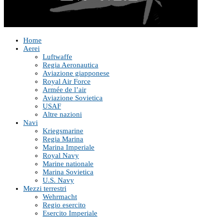
Home
Aerei
Luftwaffe
Regia Aeronautica
Aviazione giapponese
Royal Air Force
Armée de l’air
Aviazione Sovietica
USAF
Altre nazioni
Navi
Kriegsmarine
Regia Marina
Marina Imperiale
Royal Navy
Marine nationale
Marina Sovietica
U.S. Navy
Mezzi terrestri
Wehrmacht
Regio esercito
Esercito Imperiale