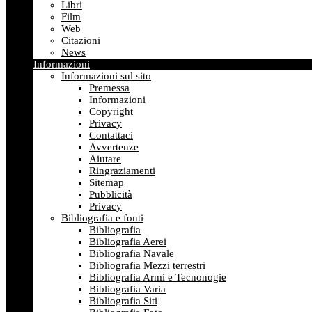
Libri
Film
Web
Citazioni
News
Informazioni
Informazioni sul sito
Premessa
Informazioni
Copyright
Privacy
Contattaci
Avvertenze
Aiutare
Ringraziamenti
Sitemap
Pubblicità
Privacy
Bibliografia e fonti
Bibliografia
Bibliografia Aerei
Bibliografia Navale
Bibliografia Mezzi terrestri
Bibliografia Armi e Tecnonogie
Bibliografia Varia
Bibliografia Siti