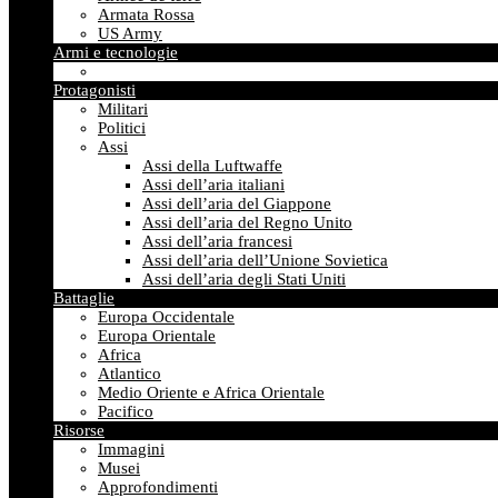
Armata Rossa
US Army
Armi e tecnologie
Protagonisti
Militari
Politici
Assi
Assi della Luftwaffe
Assi dell’aria italiani
Assi dell’aria del Giappone
Assi dell’aria del Regno Unito
Assi dell’aria francesi
Assi dell’aria dell’Unione Sovietica
Assi dell’aria degli Stati Uniti
Battaglie
Europa Occidentale
Europa Orientale
Africa
Atlantico
Medio Oriente e Africa Orientale
Pacifico
Risorse
Immagini
Musei
Approfondimenti