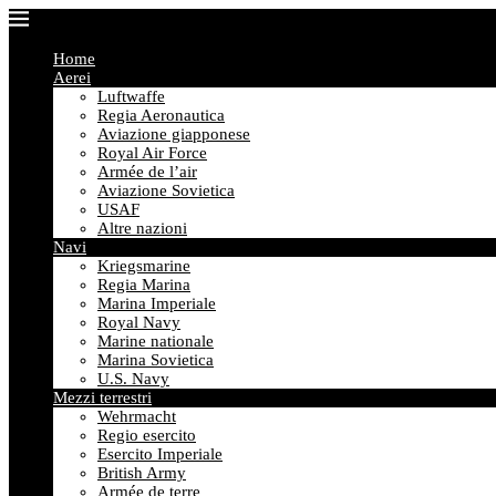
Home
Aerei
Luftwaffe
Regia Aeronautica
Aviazione giapponese
Royal Air Force
Armée de l’air
Aviazione Sovietica
USAF
Altre nazioni
Navi
Kriegsmarine
Regia Marina
Marina Imperiale
Royal Navy
Marine nationale
Marina Sovietica
U.S. Navy
Mezzi terrestri
Wehrmacht
Regio esercito
Esercito Imperiale
British Army
Armée de terre