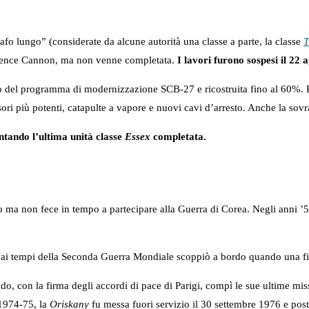
afo lungo” (considerate da alcune autorità una classe a parte, la classe
T
arence Cannon, ma non venne completata.
I lavori furono sospesi il 2
 del programma di modernizzazione SCB-27 e ricostruita fino al 60%. Per
ri più potenti, catapulte a vapore e nuovi cavi d’arresto. Anche la sovras
ntando l’ultima unità classe
Essex
completata.
ico ma non fece in tempo a partecipare alla Guerra di Corea. Negli anni
 dai tempi della Seconda Guerra Mondiale scoppiò a bordo quando una f
do, con la firma degli accordi di pace di Parigi, compì le sue ultime mi
 1974-75, la
Oriskany
fu messa fuori servizio il 30 settembre 1976 e posta