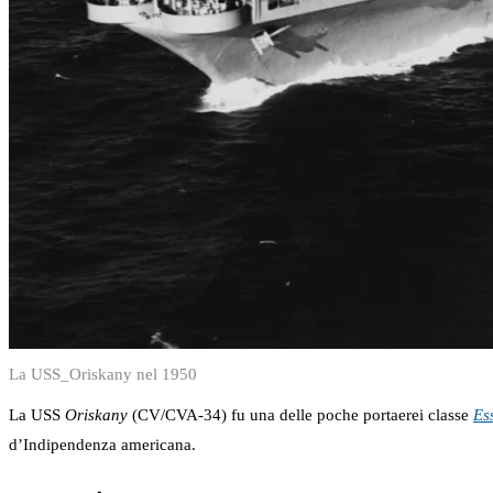
La USS_Oriskany nel 1950
La USS
Oriskany
(CV/CVA-34) fu una delle poche portaerei classe
Es
d’Indipendenza americana.