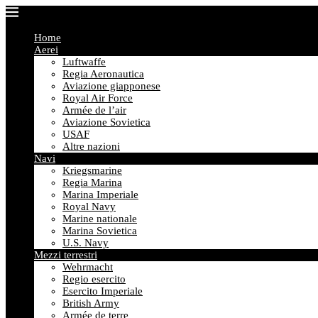
Home
Aerei
Luftwaffe
Regia Aeronautica
Aviazione giapponese
Royal Air Force
Armée de l’air
Aviazione Sovietica
USAF
Altre nazioni
Navi
Kriegsmarine
Regia Marina
Marina Imperiale
Royal Navy
Marine nationale
Marina Sovietica
U.S. Navy
Mezzi terrestri
Wehrmacht
Regio esercito
Esercito Imperiale
British Army
Armée de terre