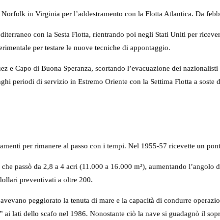
 Norfolk in Virginia per l’addestramento con la Flotta Atlantica. Da feb
iterraneo con la Sesta Flotta, rientrando poi negli Stati Uniti per ricev
erimentale per testare le nuove tecniche di appontaggio.
uez e Capo di Buona Speranza, scortando l’evacuazione dei nazionalisti 
ghi periodi di servizio in Estremo Oriente con la Settima Flotta a soste 
nti per rimanere al passo con i tempi. Nel 1955-57 ricevette un ponte 
, che passò da 2,8 a 4 acri (11.000 a 16.000 m²), aumentando l’angolo de
ollari preventivati a oltre 200.
vevano peggiorato la tenuta di mare e la capacità di condurre operazioni 
ers” ai lati dello scafo nel 1986. Nonostante ciò la nave si guadagnò il 