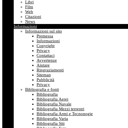
Libri
Film
Web
Citazioni
News
Informazioni
Informazioni sul sito
Premessa
Informazioni
Copyright
Privacy
Contattaci
Avvertenze
Aiutare
Ringraziamenti
Sitemap
Pubblicità
Privacy
Bibliografia e fonti
Bibliografia
Bibliografia Aerei
Bibliografia Navale
Bibliografia Mezzi terrestri
Bibliografia Armi e Tecnonogie
Bibliografia Varia
Bibliografia Siti