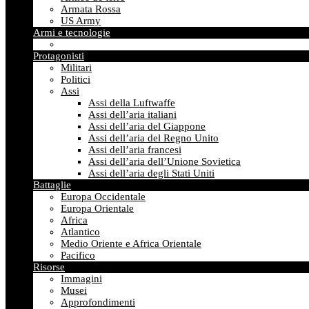
Armata Rossa
US Army
Armi e tecnologie
Protagonisti
Militari
Politici
Assi
Assi della Luftwaffe
Assi dell’aria italiani
Assi dell’aria del Giappone
Assi dell’aria del Regno Unito
Assi dell’aria francesi
Assi dell’aria dell’Unione Sovietica
Assi dell’aria degli Stati Uniti
Battaglie
Europa Occidentale
Europa Orientale
Africa
Atlantico
Medio Oriente e Africa Orientale
Pacifico
Risorse
Immagini
Musei
Approfondimenti