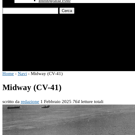
Bibliografia Foto
Cerca
Home
-
Navi
-
Midway (CV-41)
Midway (CV-41)
scritto da
redazione
1 Febbraio 2025
764
letture totali