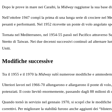
Dopo le prove in mare nei Caraibi, la
Midway
raggiunse la sua base di
Nell’ottobre 1947 compì la prima di una lunga serie di crociere nel Med
pesanti e performanti. Nel 1952 ricevette un ponte di volo angolato sp
Tornata nel Mediterraneo, nel 1954-55 passò nel Pacifico attraverso S
Stretto di Taiwan. Nei due decenni successivi continuò ad alternare lun
Uniti.
Modifiche successive
Tra il 1955 e il 1970 la
Midway
subì numerose modifiche e ammodername
Ulteriori lavori nel 1966-70 allungarono e allargarono il ponte di volo
potenziati. Il costo lievitò enormemente, passando dagli 88 milioni di d
Quando tornò in servizio nel gennaio 1970, si scoprì che le modifiche a
correttivi. Per migliorare la stabilità furono anche aggiunti dei “blist