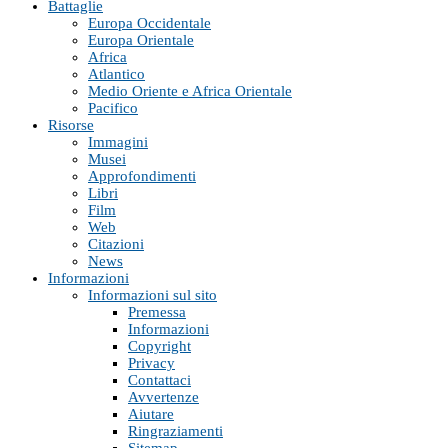
Battaglie
Europa Occidentale
Europa Orientale
Africa
Atlantico
Medio Oriente e Africa Orientale
Pacifico
Risorse
Immagini
Musei
Approfondimenti
Libri
Film
Web
Citazioni
News
Informazioni
Informazioni sul sito
Premessa
Informazioni
Copyright
Privacy
Contattaci
Avvertenze
Aiutare
Ringraziamenti