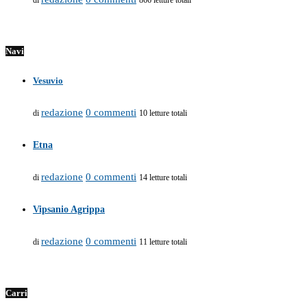
di
866 letture totali
Navi
Vesuvio
redazione
0 commenti
di
10 letture totali
Etna
redazione
0 commenti
di
14 letture totali
Vipsanio Agrippa
redazione
0 commenti
di
11 letture totali
Carri