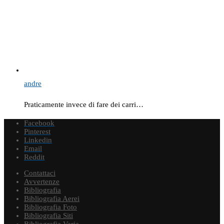
andre
Praticamente invece di fare dei carri…
Facebook
Pinterest
Linkedin
Email
Reddit
Contattaci
Avvertenze
Bibliografia
Bibliografia Aerei
Bibliografia Foto
Bibliografia Siti