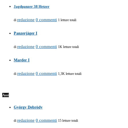
Jagdpanzer 38 Hetzer
redazione
0 commenti
di
1 letture totali
Panzerjäger I
redazione
0 commenti
di
1K letture totali
Marder I
redazione
0 commenti
di
1,3K letture totali
Assi
György Debrödy
redazione
0 commenti
di
15 letture totali