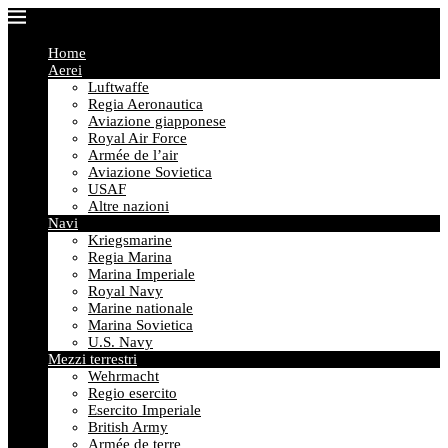
Home
Aerei
Luftwaffe
Regia Aeronautica
Aviazione giapponese
Royal Air Force
Armée de l’air
Aviazione Sovietica
USAF
Altre nazioni
Navi
Kriegsmarine
Regia Marina
Marina Imperiale
Royal Navy
Marine nationale
Marina Sovietica
U.S. Navy
Mezzi terrestri
Wehrmacht
Regio esercito
Esercito Imperiale
British Army
Armée de terre