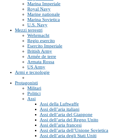
Marina Imperiale
Royal Navy
Marine nationale
Marina Sovietica
U.S. Navy
Mezzi terrestri
Wehrmacht
Regio esercito
Esercito Imperiale
British Army
Armée de terre
Armata Rossa
US Army
Armi e tecnologie
Protagonisti
Militari
Politici
Assi
Assi della Luftwaffe
Assi dell’aria italiani
Assi dell’aria del Giappone
Assi dell’aria del Regno Unito
Assi dell’aria francesi
Assi dell’aria dell’Unione Sovietica
Assi dell’aria degli Stati Uniti