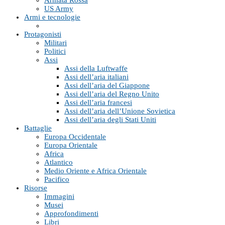
Armata Rossa
US Army
Armi e tecnologie
Protagonisti
Militari
Politici
Assi
Assi della Luftwaffe
Assi dell’aria italiani
Assi dell’aria del Giappone
Assi dell’aria del Regno Unito
Assi dell’aria francesi
Assi dell’aria dell’Unione Sovietica
Assi dell’aria degli Stati Uniti
Battaglie
Europa Occidentale
Europa Orientale
Africa
Atlantico
Medio Oriente e Africa Orientale
Pacifico
Risorse
Immagini
Musei
Approfondimenti
Libri