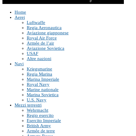
Home
Aerei
Luftwaffe
Regia Aeronautica
Aviazione giapponese
Royal Air Force
Armée de l’air
Aviazione Sovietica
USAF
Altre nazioni
Navi
Kriegsmarine
Regia Marina
Marina Imperiale
Royal Navy
Marine nationale
Marina Sovietica
U.S. Navy
Mezzi terrestri
Wehrmacht
Regio esercito
Esercito Imperiale
British Army
Armée de terre