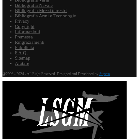
Bibliografia Varia
Bibliografia Navale
Bibliografia Mezzi terrestri
Bibliografia Armi e Tecnonogie
Privacy
Copyright
Informazioni
Premessa
Ringraziamenti
Pubblicità
F.A.Q.
Sitemap
Aiutare
@2006 - 2024 - All Right Reserved. Designed and Developed by
Supero