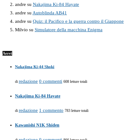
andre
su
Nakajima Ki-84 Hayate
andre
su
Autoblinda AB41
andre
su
Quiz: il Pacifico e la guerra contro il Giappone
Milvio
su
Simulatore della macchina Enigma
Aerei
Nakajima Ki-44 Shoki
redazione
0 commenti
di
608 letture totali
Nakajima Ki-84 Hayate
redazione
1 commento
di
783 letture totali
Kawanishi N1K Shiden
redazione
0 commenti