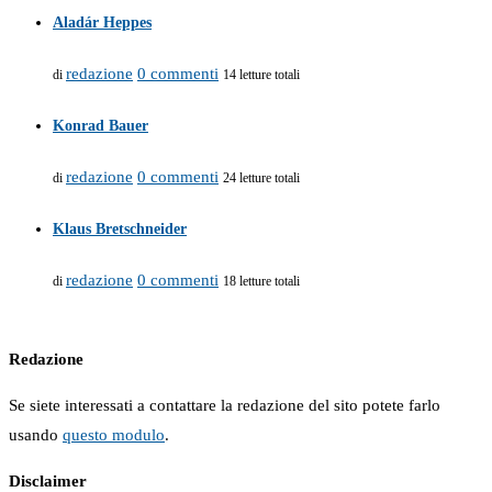
Aladár Heppes
redazione
0 commenti
di
14 letture totali
Konrad Bauer
redazione
0 commenti
di
24 letture totali
Klaus Bretschneider
redazione
0 commenti
di
18 letture totali
Redazione
Se siete interessati a contattare la redazione del sito potete farlo
usando
questo modulo
.
Disclaimer