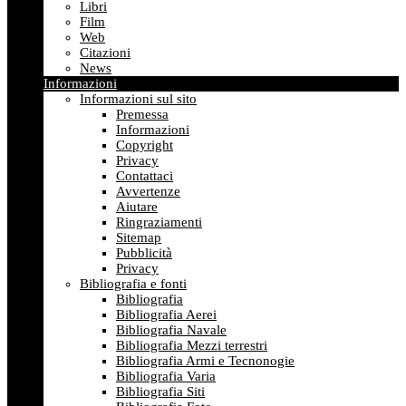
Libri
Film
Web
Citazioni
News
Informazioni
Informazioni sul sito
Premessa
Informazioni
Copyright
Privacy
Contattaci
Avvertenze
Aiutare
Ringraziamenti
Sitemap
Pubblicità
Privacy
Bibliografia e fonti
Bibliografia
Bibliografia Aerei
Bibliografia Navale
Bibliografia Mezzi terrestri
Bibliografia Armi e Tecnonogie
Bibliografia Varia
Bibliografia Siti