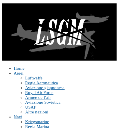
Home
Aerei
Luftwaffe
Regia Aeronautica
Aviazione giapponese
Royal Air Force
Armée de l’air
Aviazione Sovietica
USAF
Altre nazioni
Navi
Kriegsmarine
Regia Marina