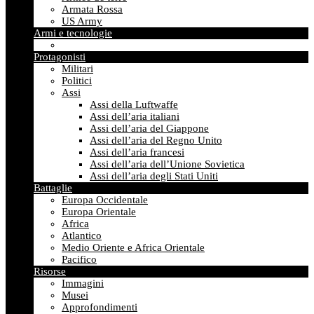
Armata Rossa
US Army
Armi e tecnologie
Protagonisti
Militari
Politici
Assi
Assi della Luftwaffe
Assi dell’aria italiani
Assi dell’aria del Giappone
Assi dell’aria del Regno Unito
Assi dell’aria francesi
Assi dell’aria dell’Unione Sovietica
Assi dell’aria degli Stati Uniti
Battaglie
Europa Occidentale
Europa Orientale
Africa
Atlantico
Medio Oriente e Africa Orientale
Pacifico
Risorse
Immagini
Musei
Approfondimenti