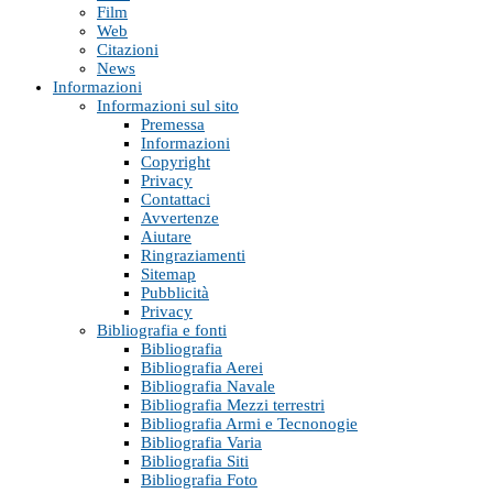
Film
Web
Citazioni
News
Informazioni
Informazioni sul sito
Premessa
Informazioni
Copyright
Privacy
Contattaci
Avvertenze
Aiutare
Ringraziamenti
Sitemap
Pubblicità
Privacy
Bibliografia e fonti
Bibliografia
Bibliografia Aerei
Bibliografia Navale
Bibliografia Mezzi terrestri
Bibliografia Armi e Tecnonogie
Bibliografia Varia
Bibliografia Siti
Bibliografia Foto