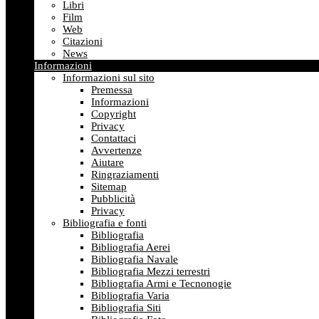
Libri
Film
Web
Citazioni
News
Informazioni
Informazioni sul sito
Premessa
Informazioni
Copyright
Privacy
Contattaci
Avvertenze
Aiutare
Ringraziamenti
Sitemap
Pubblicità
Privacy
Bibliografia e fonti
Bibliografia
Bibliografia Aerei
Bibliografia Navale
Bibliografia Mezzi terrestri
Bibliografia Armi e Tecnonogie
Bibliografia Varia
Bibliografia Siti