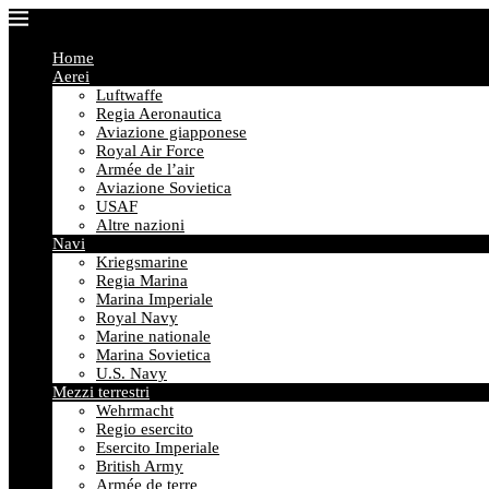
Home
Aerei
Luftwaffe
Regia Aeronautica
Aviazione giapponese
Royal Air Force
Armée de l’air
Aviazione Sovietica
USAF
Altre nazioni
Navi
Kriegsmarine
Regia Marina
Marina Imperiale
Royal Navy
Marine nationale
Marina Sovietica
U.S. Navy
Mezzi terrestri
Wehrmacht
Regio esercito
Esercito Imperiale
British Army
Armée de terre