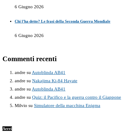
6 Giugno 2026
Chi l’ha detto? Le frasi della Seconda Guerra Mondiale
6 Giugno 2026
Commenti recenti
andre
su
Autoblinda AB41
andre
su
Nakajima Ki-84 Hayate
andre
su
Autoblinda AB41
andre
su
Quiz: il Pacifico e la guerra contro il Giappone
Milvio
su
Simulatore della macchina Enigma
Aerei