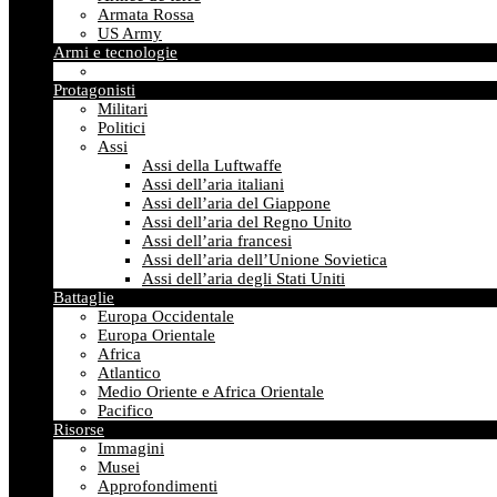
Armata Rossa
US Army
Armi e tecnologie
Protagonisti
Militari
Politici
Assi
Assi della Luftwaffe
Assi dell’aria italiani
Assi dell’aria del Giappone
Assi dell’aria del Regno Unito
Assi dell’aria francesi
Assi dell’aria dell’Unione Sovietica
Assi dell’aria degli Stati Uniti
Battaglie
Europa Occidentale
Europa Orientale
Africa
Atlantico
Medio Oriente e Africa Orientale
Pacifico
Risorse
Immagini
Musei
Approfondimenti