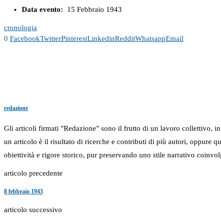
Data evento:
15 Febbraio 1943
cronologia
0
Facebook
Twitter
Pinterest
Linkedin
Reddit
Whatsapp
Email
redazione
Gli articoli firmati "Redazione" sono il frutto di un lavoro collettivo, 
un articolo è il risultato di ricerche e contributi di più autori, oppure
obiettività e rigore storico, pur preservando uno stile narrativo coinvol
articolo precedente
8 febbraio 1943
articolo successivo