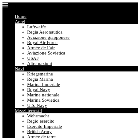
Home
Aerei
Luftwaffe
Regia Aeronautica
Aviazione giapponese
Royal Air Force
Armée de l’air
Aviazione Sovietica
USAF
Altre nazioni
Navi
Kriegsmarine
Regia Marina
Marina Imperiale
Royal Navy
Marine nationale
Marina Sovietica
U.S. Navy
Mezzi terrestri
Wehrmacht
Regio esercito
Esercito Imperiale
British Army
Armée de terre