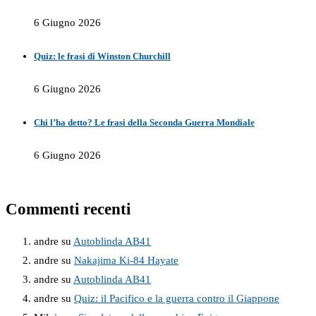
6 Giugno 2026
Quiz: le frasi di Winston Churchill
6 Giugno 2026
Chi l’ha detto? Le frasi della Seconda Guerra Mondiale
6 Giugno 2026
Commenti recenti
andre
su
Autoblinda AB41
andre
su
Nakajima Ki-84 Hayate
andre
su
Autoblinda AB41
andre
su
Quiz: il Pacifico e la guerra contro il Giappone