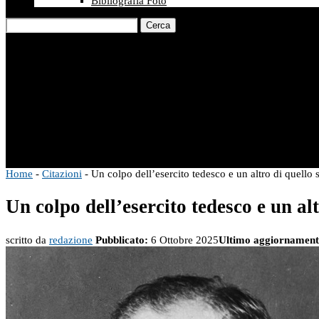
Bibliografia Foto
Cerca
Home
-
Citazioni
-
Un colpo dell’esercito tedesco e un altro di quello 
Un colpo dell’esercito tedesco e un al
scritto da
redazione
Pubblicato:
6 Ottobre 2025
Ultimo aggiornament