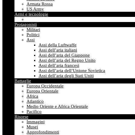
Armata Rossa
US Army
Armi e tecnologie
Protagonisti
Militari
Politici
Assi
Assi della Luftwaffe
Assi dell’aria italiani
Assi dell’aria del Giappone
Assi dell’aria del Regno Unito
Assi dell’aria francesi
Assi dell’aria dell’Unione Sovietica
Assi dell’aria degli Stati Uniti
Battaglie
Europa Occidentale
Europa Orientale
Africa
Atlantico
Medio Oriente e Africa Orientale
Pacifico
Risorse
Immagini
Musei
Approfondimenti