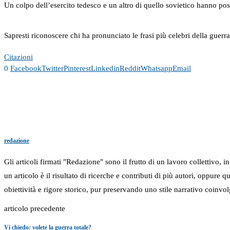
Un colpo dell’esercito tedesco e un altro di quello sovietico hanno pos
Sapresti riconoscere chi ha pronunciato le frasi più celebri della guerr
Citazioni
0
Facebook
Twitter
Pinterest
Linkedin
Reddit
Whatsapp
Email
redazione
Gli articoli firmati "Redazione" sono il frutto di un lavoro collettivo, 
un articolo è il risultato di ricerche e contributi di più autori, oppure
obiettività e rigore storico, pur preservando uno stile narrativo coinvol
articolo precedente
Vi chiedo: volete la guerra totale?