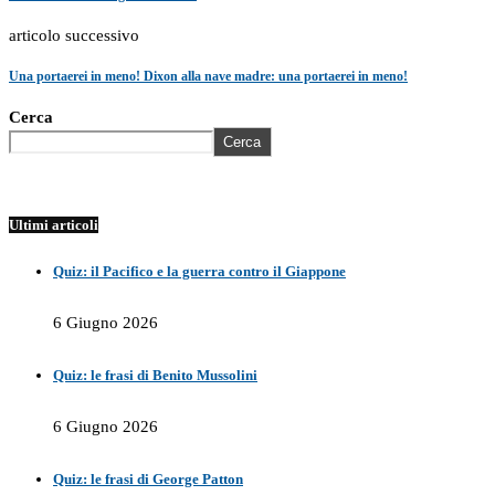
articolo successivo
Una portaerei in meno! Dixon alla nave madre: una portaerei in meno!
Cerca
Cerca
Ultimi articoli
Quiz: il Pacifico e la guerra contro il Giappone
6 Giugno 2026
Quiz: le frasi di Benito Mussolini
6 Giugno 2026
Quiz: le frasi di George Patton