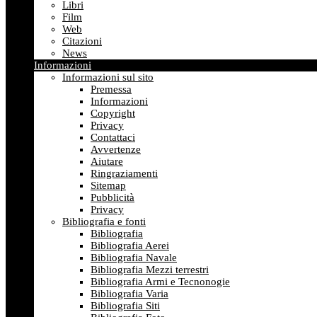
Libri
Film
Web
Citazioni
News
Informazioni
Informazioni sul sito
Premessa
Informazioni
Copyright
Privacy
Contattaci
Avvertenze
Aiutare
Ringraziamenti
Sitemap
Pubblicità
Privacy
Bibliografia e fonti
Bibliografia
Bibliografia Aerei
Bibliografia Navale
Bibliografia Mezzi terrestri
Bibliografia Armi e Tecnonogie
Bibliografia Varia
Bibliografia Siti