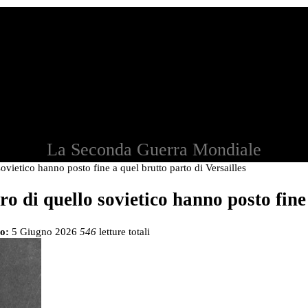
La Seconda Guerra Mondiale
sovietico hanno posto fine a quel brutto parto di Versailles
tro di quello sovietico hanno posto fine
o:
5 Giugno 2026
546
letture totali