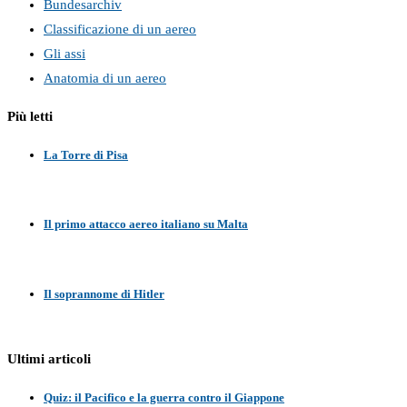
Bundesarchiv
Classificazione di un aereo
Gli assi
Anatomia di un aereo
Più letti
La Torre di Pisa
Il primo attacco aereo italiano su Malta
Il soprannome di Hitler
Ultimi articoli
Quiz: il Pacifico e la guerra contro il Giappone