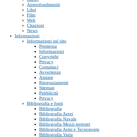
Approfondimenti
Libri
Film
Web
Citazioni
News
Informazioni
Informazioni sul sito
Premessa
Informazioni
Copyright
Privacy
Contattaci
Avvertenze
Aiutare
Ringraziamenti
Sitemap
Pubblicità
Privacy
Bibliografia e fonti
Bibliografia
Bibliografia Aerei
Bibliografia Navale
Bibliografia Mezzi terrestri
Bibliografia Armi e Tecnonogie
Bibliografia Varia