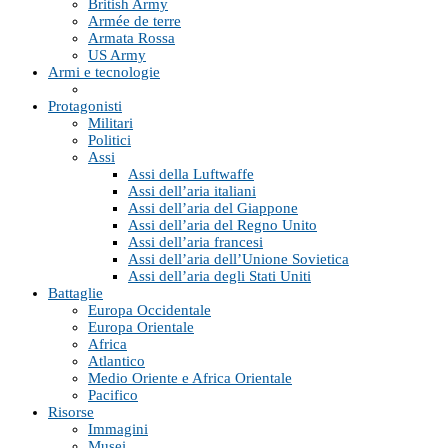
British Army
Armée de terre
Armata Rossa
US Army
Armi e tecnologie
Protagonisti
Militari
Politici
Assi
Assi della Luftwaffe
Assi dell’aria italiani
Assi dell’aria del Giappone
Assi dell’aria del Regno Unito
Assi dell’aria francesi
Assi dell’aria dell’Unione Sovietica
Assi dell’aria degli Stati Uniti
Battaglie
Europa Occidentale
Europa Orientale
Africa
Atlantico
Medio Oriente e Africa Orientale
Pacifico
Risorse
Immagini
Musei