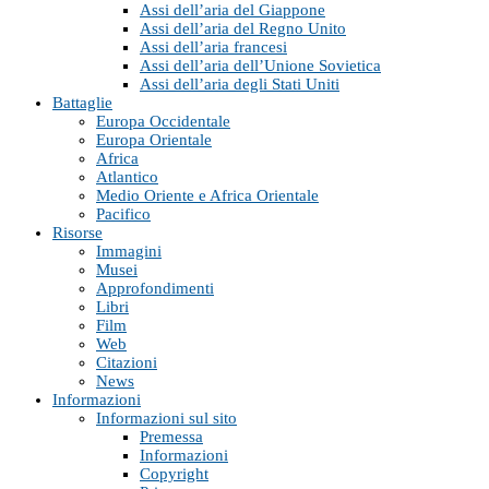
Assi dell’aria del Giappone
Assi dell’aria del Regno Unito
Assi dell’aria francesi
Assi dell’aria dell’Unione Sovietica
Assi dell’aria degli Stati Uniti
Battaglie
Europa Occidentale
Europa Orientale
Africa
Atlantico
Medio Oriente e Africa Orientale
Pacifico
Risorse
Immagini
Musei
Approfondimenti
Libri
Film
Web
Citazioni
News
Informazioni
Informazioni sul sito
Premessa
Informazioni
Copyright