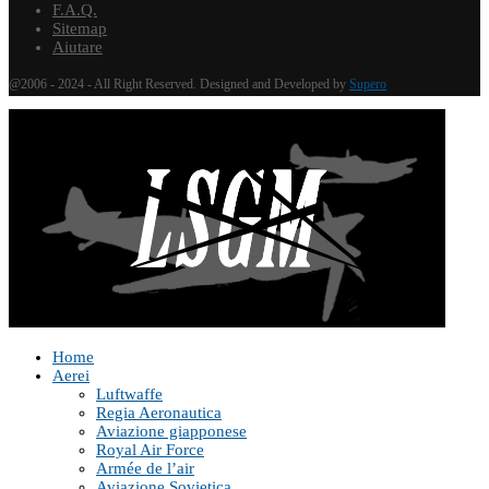
F.A.Q.
Sitemap
Aiutare
@2006 - 2024 - All Right Reserved. Designed and Developed by
Supero
Home
Aerei
Luftwaffe
Regia Aeronautica
Aviazione giapponese
Royal Air Force
Armée de l’air
Aviazione Sovietica