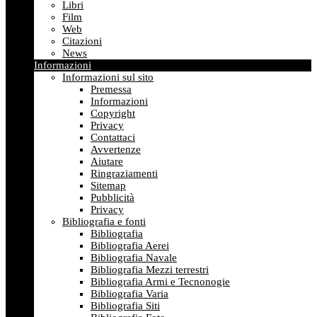
Libri
Film
Web
Citazioni
News
Informazioni
Informazioni sul sito
Premessa
Informazioni
Copyright
Privacy
Contattaci
Avvertenze
Aiutare
Ringraziamenti
Sitemap
Pubblicità
Privacy
Bibliografia e fonti
Bibliografia
Bibliografia Aerei
Bibliografia Navale
Bibliografia Mezzi terrestri
Bibliografia Armi e Tecnonogie
Bibliografia Varia
Bibliografia Siti