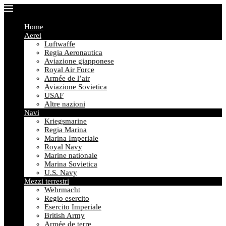
Home
Aerei
Luftwaffe
Regia Aeronautica
Aviazione giapponese
Royal Air Force
Armée de l’air
Aviazione Sovietica
USAF
Altre nazioni
Navi
Kriegsmarine
Regia Marina
Marina Imperiale
Royal Navy
Marine nationale
Marina Sovietica
U.S. Navy
Mezzi terrestri
Wehrmacht
Regio esercito
Esercito Imperiale
British Army
Armée de terre