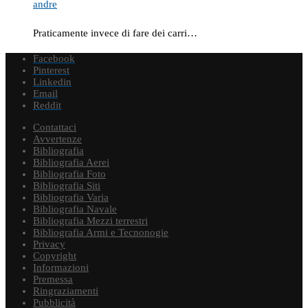
andre
Praticamente invece di fare dei carri…
Facebook
Pinterest
Linkedin
Email
Reddit
Contattaci
Avvertenze
Bibliografia
Bibliografia Aerei
Bibliografia Foto
Bibliografia Siti
Bibliografia Varia
Bibliografia Navale
Bibliografia Mezzi terrestri
Bibliografia Armi e Tecnonogie
Privacy
Copyright
Informazioni
Premessa
Ringraziamenti
Pubblicità