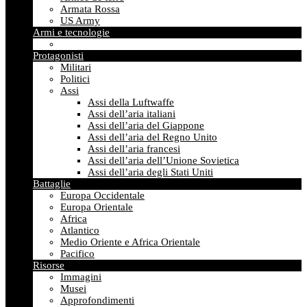
Armata Rossa
US Army
Armi e tecnologie
Protagonisti
Militari
Politici
Assi
Assi della Luftwaffe
Assi dell’aria italiani
Assi dell’aria del Giappone
Assi dell’aria del Regno Unito
Assi dell’aria francesi
Assi dell’aria dell’Unione Sovietica
Assi dell’aria degli Stati Uniti
Battaglie
Europa Occidentale
Europa Orientale
Africa
Atlantico
Medio Oriente e Africa Orientale
Pacifico
Risorse
Immagini
Musei
Approfondimenti