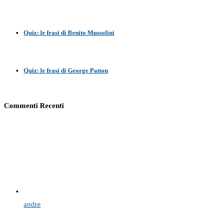
Quiz: le frasi di Benito Mussolini
Quiz: le frasi di George Patton
Commenti Recenti
andre