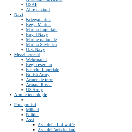
USAF
Altre nazioni
Navi
Kriegsmarine
Regia Marina
Marina Imperiale
Royal Navy
Marine nationale
Marina Sovietica
U.S. Navy
Mezzi terrestri
Wehrmacht
Regio esercito
Esercito Imperiale
British Army
Armée de terre
Armata Rossa
US Army
Armi e tecnologie
Protagonisti
Militari
Politici
Assi
Assi della Luftwaffe
Assi dell’aria italiani