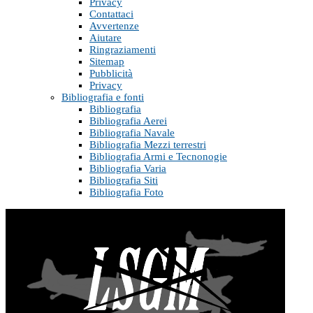
Privacy
Contattaci
Avvertenze
Aiutare
Ringraziamenti
Sitemap
Pubblicità
Privacy
Bibliografia e fonti
Bibliografia
Bibliografia Aerei
Bibliografia Navale
Bibliografia Mezzi terrestri
Bibliografia Armi e Tecnonogie
Bibliografia Varia
Bibliografia Siti
Bibliografia Foto