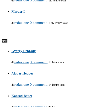
redazione
0 commenti
di
1K letture totali
Marder I
redazione
0 commenti
di
1,3K letture totali
Assi
György Debrödy
redazione
0 commenti
di
15 letture totali
Aladár Heppes
redazione
0 commenti
di
14 letture totali
Konrad Bauer
redazione
0 commenti