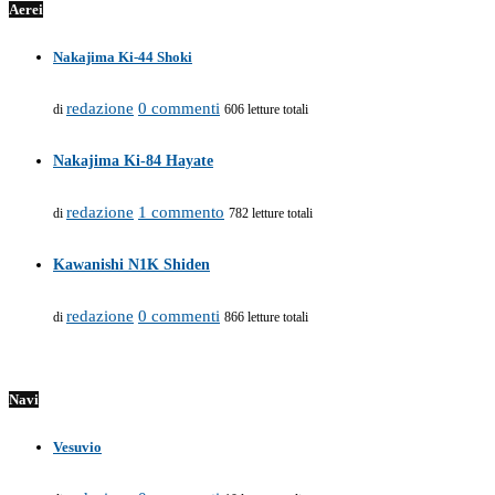
Aerei
Nakajima Ki-44 Shoki
redazione
0 commenti
di
606 letture totali
Nakajima Ki-84 Hayate
redazione
1 commento
di
782 letture totali
Kawanishi N1K Shiden
redazione
0 commenti
di
866 letture totali
Navi
Vesuvio