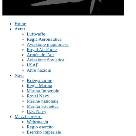
Home
Aerei
Luftwaffe
Regia Aeronautica
Aviazione giapponese
Royal Air Force
Armée de l’air
Aviazione Sovietica
USAF
Altre nazioni
Navi
Kriegsmarine
Regia Marina
Marina Imperiale
Royal Navy
Marine nationale
Marina Sovietica
U.S. Navy
Mezzi terrestri
Wehrmacht
Regio esercito
Esercito Imperiale