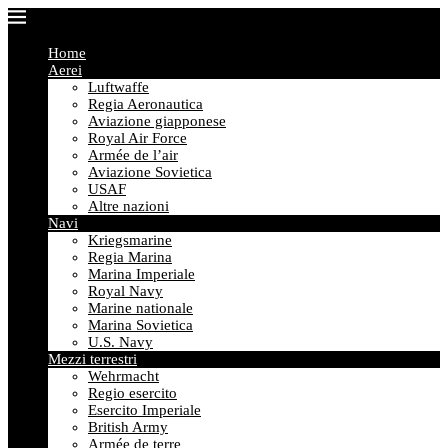
Home
Aerei
Luftwaffe
Regia Aeronautica
Aviazione giapponese
Royal Air Force
Armée de l’air
Aviazione Sovietica
USAF
Altre nazioni
Navi
Kriegsmarine
Regia Marina
Marina Imperiale
Royal Navy
Marine nationale
Marina Sovietica
U.S. Navy
Mezzi terrestri
Wehrmacht
Regio esercito
Esercito Imperiale
British Army
Armée de terre