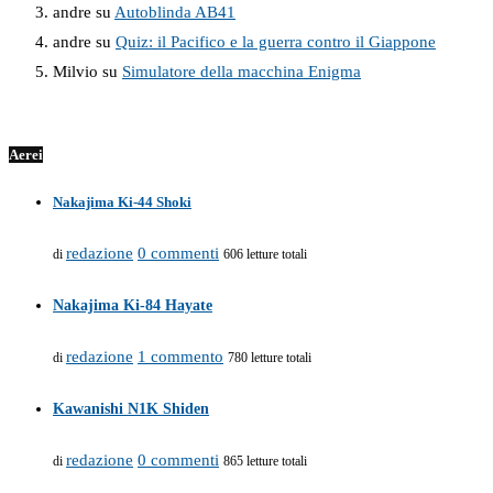
andre
su
Autoblinda AB41
andre
su
Quiz: il Pacifico e la guerra contro il Giappone
Milvio
su
Simulatore della macchina Enigma
Aerei
Nakajima Ki-44 Shoki
redazione
0 commenti
di
606 letture totali
Nakajima Ki-84 Hayate
redazione
1 commento
di
780 letture totali
Kawanishi N1K Shiden
redazione
0 commenti
di
865 letture totali