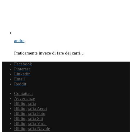
andre
Praticamente invece di fare dei carri…
Facebook
Pinterest
Linkedin
Email
Reddit
Contattaci
Avvertenze
Bibliografia
Bibliografia Aerei
Bibliografia Foto
Bibliografia Siti
Bibliografia Varia
Bibliografia Navale