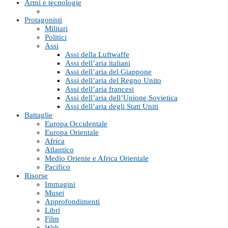
Armi e tecnologie
Protagonisti
Militari
Politici
Assi
Assi della Luftwaffe
Assi dell’aria italiani
Assi dell’aria del Giappone
Assi dell’aria del Regno Unito
Assi dell’aria francesi
Assi dell’aria dell’Unione Sovietica
Assi dell’aria degli Stati Uniti
Battaglie
Europa Occidentale
Europa Orientale
Africa
Atlantico
Medio Oriente e Africa Orientale
Pacifico
Risorse
Immagini
Musei
Approfondimenti
Libri
Film
Web