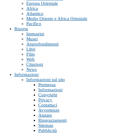
Europa Orientale
Africa
Atlantico
Medio Oriente e Africa Orientale
Pacifico
Risorse
Immagini
Musei
Approfondimenti
Libri
Film
Web
Citazioni
News
Informazioni
Informazioni sul sito
Premessa
Informazioni
Copyright
Privacy
Contattaci
Avvertenze
Aiutare
Ringraziamenti
Sitemap
Pubblicità