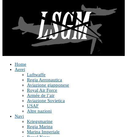
Home
Aerei
Luftwaffe
Regia Aeronautica
Aviazione giapponese
Royal Air Force
Armée de l’air
Aviazione Sovietica
USAF
Altre nazioni
Navi
Kriegsmarine
Regia Marina
Marina Imperiale
Royal Navy