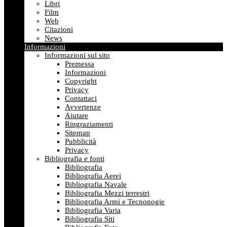
Libri
Film
Web
Citazioni
News
Informazioni
Informazioni sul sito
Premessa
Informazioni
Copyright
Privacy
Contattaci
Avvertenze
Aiutare
Ringraziamenti
Sitemap
Pubblicità
Privacy
Bibliografia e fonti
Bibliografia
Bibliografia Aerei
Bibliografia Navale
Bibliografia Mezzi terrestri
Bibliografia Armi e Tecnonogie
Bibliografia Varia
Bibliografia Siti