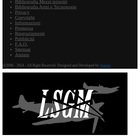
Bibliografia Mezzi terrestri
Bibliografia Armi e Tecnonogie
Privacy
Copyright
Informazioni
Premessa
Ringraziamenti
Pubblicità
F.A.Q.
Sitemap
Aiutare
@2006 - 2024 - All Right Reserved. Designed and Developed by
Supero