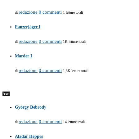
redazione
0 commenti
di
1 letture totali
Panzerjäger I
redazione
0 commenti
di
1K letture totali
Marder I
redazione
0 commenti
di
1,3K letture totali
Assi
György Debrödy
redazione
0 commenti
di
14 letture totali
Aladár Heppes