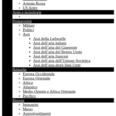
Armata Rossa
US Army
Armi e tecnologie
Protagonisti
Militari
Politici
Assi
Assi della Luftwaffe
Assi dell’aria italiani
Assi dell’aria del Giappone
Assi dell’aria del Regno Unito
Assi dell’aria francesi
Assi dell’aria dell’Unione Sovietica
Assi dell’aria degli Stati Uniti
Battaglie
Europa Occidentale
Europa Orientale
Africa
Atlantico
Medio Oriente e Africa Orientale
Pacifico
Risorse
Immagini
Musei
Approfondimenti