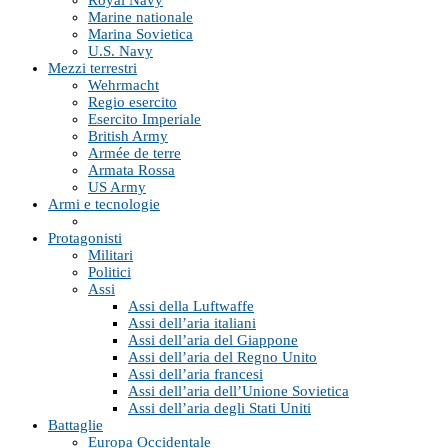
Marine nationale
Marina Sovietica
U.S. Navy
Mezzi terrestri
Wehrmacht
Regio esercito
Esercito Imperiale
British Army
Armée de terre
Armata Rossa
US Army
Armi e tecnologie
Protagonisti
Militari
Politici
Assi
Assi della Luftwaffe
Assi dell’aria italiani
Assi dell’aria del Giappone
Assi dell’aria del Regno Unito
Assi dell’aria francesi
Assi dell’aria dell’Unione Sovietica
Assi dell’aria degli Stati Uniti
Battaglie
Europa Occidentale