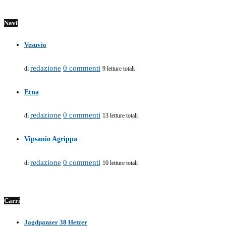
Navi
Vesuvio
redazione
0 commenti
di
9 letture totali
Etna
redazione
0 commenti
di
13 letture totali
Vipsanio Agrippa
redazione
0 commenti
di
10 letture totali
Carri
Jagdpanzer 38 Hetzer