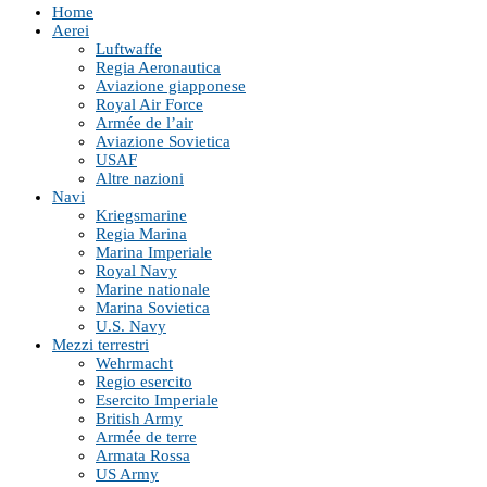
Home
Aerei
Luftwaffe
Regia Aeronautica
Aviazione giapponese
Royal Air Force
Armée de l’air
Aviazione Sovietica
USAF
Altre nazioni
Navi
Kriegsmarine
Regia Marina
Marina Imperiale
Royal Navy
Marine nationale
Marina Sovietica
U.S. Navy
Mezzi terrestri
Wehrmacht
Regio esercito
Esercito Imperiale
British Army
Armée de terre
Armata Rossa
US Army