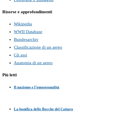
Risorse e approfondimenti
Wikipedia
WWII Database
Bundesarchiv
Classificazione di un aereo
Gli assi
Anatomia di un aereo
Più letti
Il nazismo e l’omosessualità
La bonifica delle Bocche del Cattaro