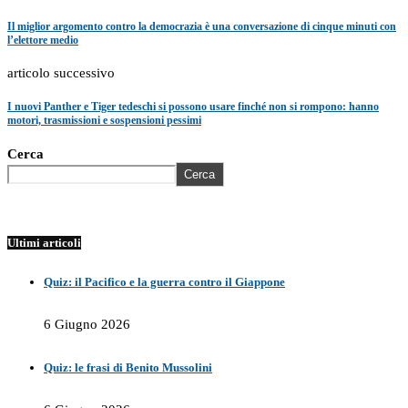
Il miglior argomento contro la democrazia è una conversazione di cinque minuti con
l’elettore medio
articolo successivo
I nuovi Panther e Tiger tedeschi si possono usare finché non si rompono: hanno
motori, trasmissioni e sospensioni pessimi
Cerca
Cerca
Ultimi articoli
Quiz: il Pacifico e la guerra contro il Giappone
6 Giugno 2026
Quiz: le frasi di Benito Mussolini