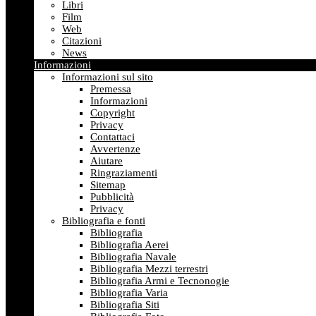
Libri
Film
Web
Citazioni
News
Informazioni
Informazioni sul sito
Premessa
Informazioni
Copyright
Privacy
Contattaci
Avvertenze
Aiutare
Ringraziamenti
Sitemap
Pubblicità
Privacy
Bibliografia e fonti
Bibliografia
Bibliografia Aerei
Bibliografia Navale
Bibliografia Mezzi terrestri
Bibliografia Armi e Tecnonogie
Bibliografia Varia
Bibliografia Siti