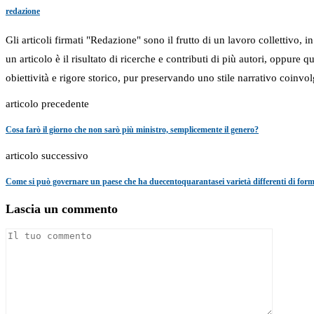
redazione
Gli articoli firmati "Redazione" sono il frutto di un lavoro collettivo, 
un articolo è il risultato di ricerche e contributi di più autori, oppure
obiettività e rigore storico, pur preservando uno stile narrativo coinvol
articolo precedente
Cosa farò il giorno che non sarò più ministro, semplicemente il genero?
articolo successivo
Come si può governare un paese che ha duecentoquarantasei varietà differenti di for
Lascia un commento