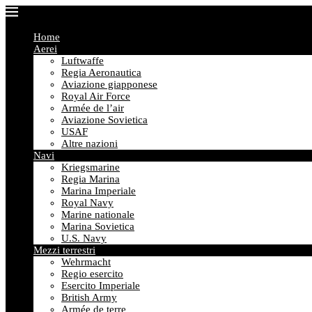
Home
Aerei
Luftwaffe
Regia Aeronautica
Aviazione giapponese
Royal Air Force
Armée de l’air
Aviazione Sovietica
USAF
Altre nazioni
Navi
Kriegsmarine
Regia Marina
Marina Imperiale
Royal Navy
Marine nationale
Marina Sovietica
U.S. Navy
Mezzi terrestri
Wehrmacht
Regio esercito
Esercito Imperiale
British Army
Armée de terre