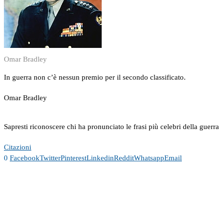
Omar Bradley
In guerra non c’è nessun premio per il secondo classificato.
Omar Bradley
Sapresti riconoscere chi ha pronunciato le frasi più celebri della guerr
Citazioni
0
Facebook
Twitter
Pinterest
Linkedin
Reddit
Whatsapp
Email