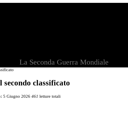
La Seconda Guerra Mondiale
sificato
l secondo classificato
:
5 Giugno 2026
461
letture totali