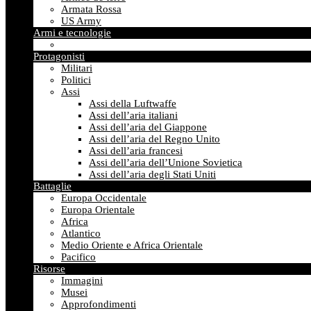
Armata Rossa
US Army
Armi e tecnologie
Protagonisti
Militari
Politici
Assi
Assi della Luftwaffe
Assi dell’aria italiani
Assi dell’aria del Giappone
Assi dell’aria del Regno Unito
Assi dell’aria francesi
Assi dell’aria dell’Unione Sovietica
Assi dell’aria degli Stati Uniti
Battaglie
Europa Occidentale
Europa Orientale
Africa
Atlantico
Medio Oriente e Africa Orientale
Pacifico
Risorse
Immagini
Musei
Approfondimenti