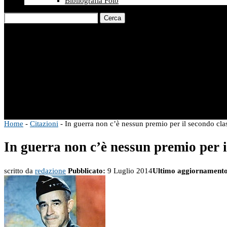
Bibliografia Foto
Cerca
Home
-
Citazioni
-
In guerra non c’è nessun premio per il secondo clas
In guerra non c’è nessun premio per i
scritto da
redazione
Pubblicato:
9 Luglio 2014
Ultimo aggiornamento