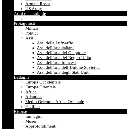
Armata Rossa
US Army
Armi e tecnologie
Protagonisti
Militari
Politici
Assi
Assi della Luftwaffe
Assi dell’aria italiani
Assi dell’aria del Giappone
Assi dell’aria del Regno Unito
Assi dell’aria francesi
Assi dell’aria dell’Unione Sovietica
Assi dell’aria degli Stati Uniti
Battaglie
Europa Occidentale
Europa Orientale
Africa
Atlantico
Medio Oriente e Africa Orientale
Pacifico
Risorse
Immagini
Musei
Approfondimenti