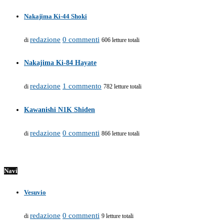
Nakajima Ki-44 Shoki
redazione
0 commenti
di
606 letture totali
Nakajima Ki-84 Hayate
redazione
1 commento
di
782 letture totali
Kawanishi N1K Shiden
redazione
0 commenti
di
866 letture totali
Navi
Vesuvio
redazione
0 commenti
di
9 letture totali