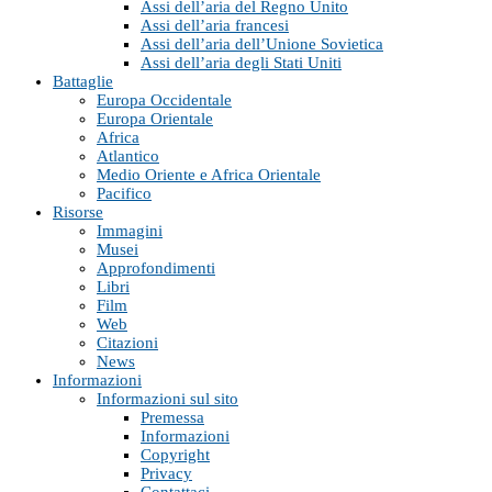
Assi dell’aria del Regno Unito
Assi dell’aria francesi
Assi dell’aria dell’Unione Sovietica
Assi dell’aria degli Stati Uniti
Battaglie
Europa Occidentale
Europa Orientale
Africa
Atlantico
Medio Oriente e Africa Orientale
Pacifico
Risorse
Immagini
Musei
Approfondimenti
Libri
Film
Web
Citazioni
News
Informazioni
Informazioni sul sito
Premessa
Informazioni
Copyright
Privacy