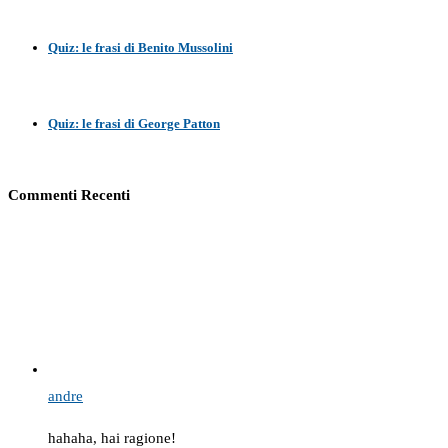
Quiz: le frasi di Benito Mussolini
Quiz: le frasi di George Patton
Commenti Recenti
andre
hahaha, hai ragione!