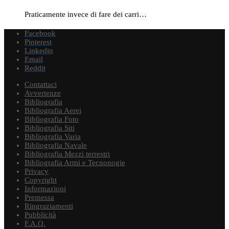
Praticamente invece di fare dei carri…
Facebook
Pinterest
Linkedin
Email
Reddit
Contattaci
Avvertenze
Bibliografia
Bibliografia Aerei
Bibliografia Foto
Bibliografia Siti
Bibliografia Varia
Bibliografia Navale
Bibliografia Mezzi terrestri
Bibliografia Armi e Tecnonogie
Privacy
Copyright
Informazioni
Premessa
Ringraziamenti
Pubblicità
F.A.Q.