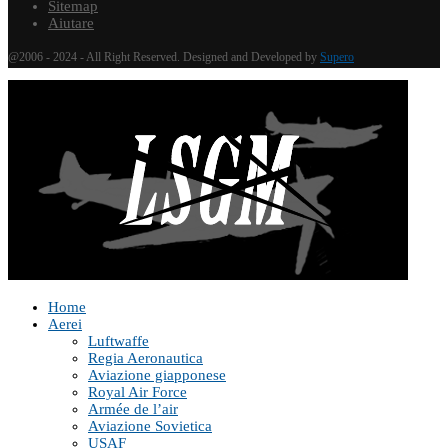
Sitemap
Aiutare
@2006 - 2024 - All Right Reserved. Designed and Developed by
Supero
Home
Aerei
Luftwaffe
Regia Aeronautica
Aviazione giapponese
Royal Air Force
Armée de l’air
Aviazione Sovietica
USAF