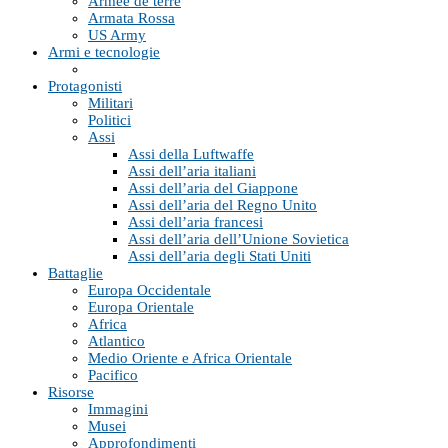
Armée de terre
Armata Rossa
US Army
Armi e tecnologie
Protagonisti
Militari
Politici
Assi
Assi della Luftwaffe
Assi dell’aria italiani
Assi dell’aria del Giappone
Assi dell’aria del Regno Unito
Assi dell’aria francesi
Assi dell’aria dell’Unione Sovietica
Assi dell’aria degli Stati Uniti
Battaglie
Europa Occidentale
Europa Orientale
Africa
Atlantico
Medio Oriente e Africa Orientale
Pacifico
Risorse
Immagini
Musei
Approfondimenti