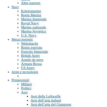
Altre nazioni
Navi
Kriegsmarine
Regia Marina
Marina Imperiale
Royal Navy
Marine nationale
Marina Sovietica
U.S. Navy
Mezzi terrestri
Wehrmacht
Regio esercito
Esercito Imperiale
British Army
Armée de terre
Armata Rossa
US Army
Armi e tecnologie
Protagonisti
Militari
Politici
Assi
Assi della Luftwaffe
Assi dell’aria italiani
Assi dell’aria del Giappone