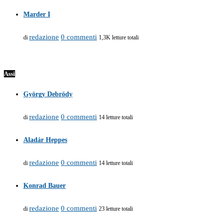
Marder I
redazione
0 commenti
di
1,3K letture totali
Assi
György Debrödy
redazione
0 commenti
di
14 letture totali
Aladár Heppes
redazione
0 commenti
di
14 letture totali
Konrad Bauer
redazione
0 commenti
di
23 letture totali