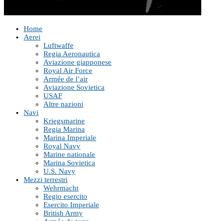
Home
Aerei
Luftwaffe
Regia Aeronautica
Aviazione giapponese
Royal Air Force
Armée de l’air
Aviazione Sovietica
USAF
Altre nazioni
Navi
Kriegsmarine
Regia Marina
Marina Imperiale
Royal Navy
Marine nationale
Marina Sovietica
U.S. Navy
Mezzi terrestri
Wehrmacht
Regio esercito
Esercito Imperiale
British Army