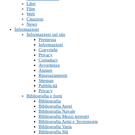
Libri
Film
Web
Citazioni
News
Informazioni
Informazioni sul sito
Premessa
Informazioni
Copyright
Privacy
Contattaci
Avvertenze
Aiutare
Ringraziamenti
Sitemap
Pubblicità
Privacy
Bibliografia e fonti
Bibliografia
Bibliografia Aerei
Bibliografia Navale
Bibliografia Mezzi terrestri
Bibliografia Armi e Tecnonogie
Bibliografia Varia
Bibliografia Siti