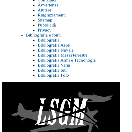
Contattaci
Avvertenze
Aiutare
Ringraziamenti
Sitemap
Pubblicità
Privacy
Bibliografia e fonti
Bibliografia
Bibliografia Aerei
Bibliografia Navale
Bibliografia Mezzi terrestri
Bibliografia Armi e Tecnonogie
Bibliografia Varia
Bibliografia Siti
Bibliografia Foto