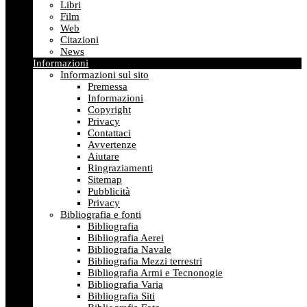
Libri
Film
Web
Citazioni
News
Informazioni
Informazioni sul sito
Premessa
Informazioni
Copyright
Privacy
Contattaci
Avvertenze
Aiutare
Ringraziamenti
Sitemap
Pubblicità
Privacy
Bibliografia e fonti
Bibliografia
Bibliografia Aerei
Bibliografia Navale
Bibliografia Mezzi terrestri
Bibliografia Armi e Tecnonogie
Bibliografia Varia
Bibliografia Siti