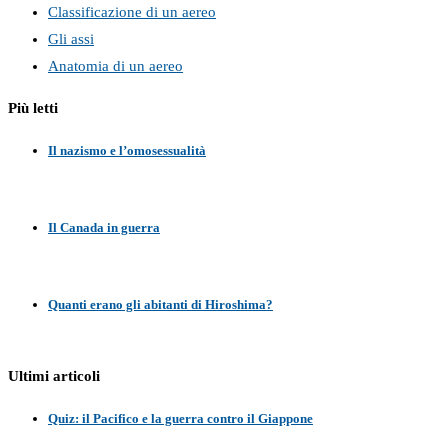
Classificazione di un aereo
Gli assi
Anatomia di un aereo
Più letti
Il nazismo e l’omosessualità
Il Canada in guerra
Quanti erano gli abitanti di Hiroshima?
Ultimi articoli
Quiz: il Pacifico e la guerra contro il Giappone