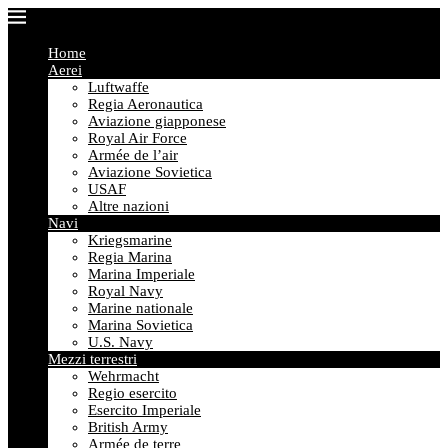
Home
Aerei
Luftwaffe
Regia Aeronautica
Aviazione giapponese
Royal Air Force
Armée de l’air
Aviazione Sovietica
USAF
Altre nazioni
Navi
Kriegsmarine
Regia Marina
Marina Imperiale
Royal Navy
Marine nationale
Marina Sovietica
U.S. Navy
Mezzi terrestri
Wehrmacht
Regio esercito
Esercito Imperiale
British Army
Armée de terre