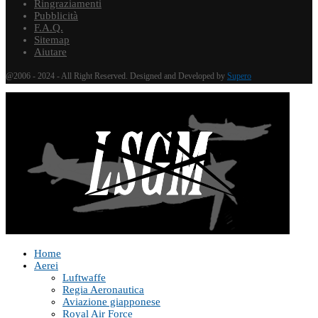
Ringraziamenti
Pubblicità
F.A.Q.
Sitemap
Aiutare
@2006 - 2024 - All Right Reserved. Designed and Developed by
Supero
Home
Aerei
Luftwaffe
Regia Aeronautica
Aviazione giapponese
Royal Air Force