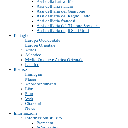
Assi della Luftwaffe
Assi dell’aria italiani
Assi dell’aria del Giappone
Assi dell’aria del Regno Unito
Assi dell’aria francesi
Assi dell’aria dell’Unione Sovietica
Assi dell’aria degli Stati Uniti
Battaglie
Europa Occidentale
Europa Orientale
Africa
Atlantico
Medio Oriente e Africa Orientale
Pacifico
Risorse
Immagini
Musei
Approfondimenti
Libri
Film
Web
Citazioni
News
Informazioni
Informazioni sul sito
Premessa
Informazioni