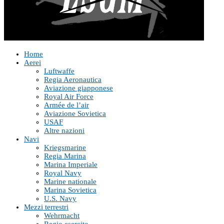
Home
Aerei
Luftwaffe
Regia Aeronautica
Aviazione giapponese
Royal Air Force
Armée de l’air
Aviazione Sovietica
USAF
Altre nazioni
Navi
Kriegsmarine
Regia Marina
Marina Imperiale
Royal Navy
Marine nationale
Marina Sovietica
U.S. Navy
Mezzi terrestri
Wehrmacht
Regio esercito