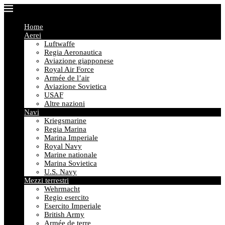
Home
Aerei
Luftwaffe
Regia Aeronautica
Aviazione giapponese
Royal Air Force
Armée de l’air
Aviazione Sovietica
USAF
Altre nazioni
Navi
Kriegsmarine
Regia Marina
Marina Imperiale
Royal Navy
Marine nationale
Marina Sovietica
U.S. Navy
Mezzi terrestri
Wehrmacht
Regio esercito
Esercito Imperiale
British Army
Armée de terre