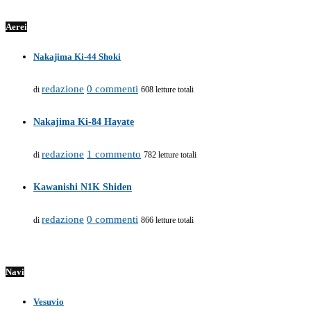
Aerei
Nakajima Ki-44 Shoki
redazione
0 commenti
di
608 letture totali
Nakajima Ki-84 Hayate
redazione
1 commento
di
782 letture totali
Kawanishi N1K Shiden
redazione
0 commenti
di
866 letture totali
Navi
Vesuvio