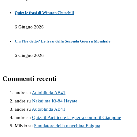
Quiz: le frasi di Winston Churchill
6 Giugno 2026
Chi l’ha detto? Le frasi della Seconda Guerra Mondiale
6 Giugno 2026
Commenti recenti
andre
su
Autoblinda AB41
andre
su
Nakajima Ki-84 Hayate
andre
su
Autoblinda AB41
andre
su
Quiz: il Pacifico e la guerra contro il Giappone
Milvio
su
Simulatore della macchina Enigma