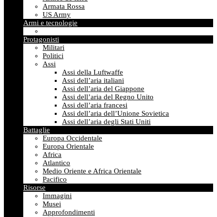
Armata Rossa
US Army
Armi e tecnologie
Protagonisti
Militari
Politici
Assi
Assi della Luftwaffe
Assi dell’aria italiani
Assi dell’aria del Giappone
Assi dell’aria del Regno Unito
Assi dell’aria francesi
Assi dell’aria dell’Unione Sovietica
Assi dell’aria degli Stati Uniti
Battaglie
Europa Occidentale
Europa Orientale
Africa
Atlantico
Medio Oriente e Africa Orientale
Pacifico
Risorse
Immagini
Musei
Approfondimenti