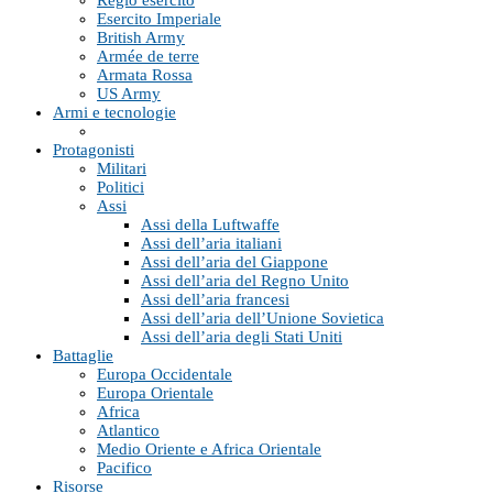
Esercito Imperiale
British Army
Armée de terre
Armata Rossa
US Army
Armi e tecnologie
Protagonisti
Militari
Politici
Assi
Assi della Luftwaffe
Assi dell’aria italiani
Assi dell’aria del Giappone
Assi dell’aria del Regno Unito
Assi dell’aria francesi
Assi dell’aria dell’Unione Sovietica
Assi dell’aria degli Stati Uniti
Battaglie
Europa Occidentale
Europa Orientale
Africa
Atlantico
Medio Oriente e Africa Orientale
Pacifico
Risorse