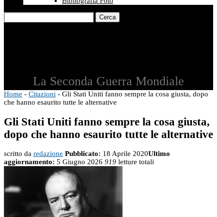
Bibliografia Foto
Cerca
La Seconda Guerra Mondiale
Home
-
Citazioni
-
Gli Stati Uniti fanno sempre la cosa giusta, dopo
che hanno esaurito tutte le alternative
Gli Stati Uniti fanno sempre la cosa giusta,
dopo che hanno esaurito tutte le alternative
scritto da
redazione
Pubblicato:
18 Aprile 2020
Ultimo
aggiornamento:
5 Giugno 2026
919
letture totali