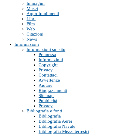
Immagini
Musei
Approfondimenti
Libri
Film
Web
Citazioni
News
Informazioni
Informazioni sul sito
Premessa
Informazioni
Copyright
Privacy
Contattaci
Avvertenze
Aiutare
Ringraziamenti
Sitemap
Pubblicità
Privacy
Bibliografia e fonti
Bibliografia
Bibliografia Aerei
Bibliografia Navale
Bibliografia Mezzi terrestri