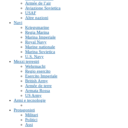
Armée de l’air
Aviazione Sovietica
USAF
Altre nazioni
Navi
Kriegsmarine
Regia Marina
Marina Imperiale
Royal Navy
Marine nationale
Marina Sovietica
U.S. Navy
Mezzi terrestri
Wehrmacht
Regio esercito
Esercito Imperiale
British Army
Armée de terre
Armata Rossa
US Army
Armi e tecnologie
Protagonisti
Militari
Politici
Assi