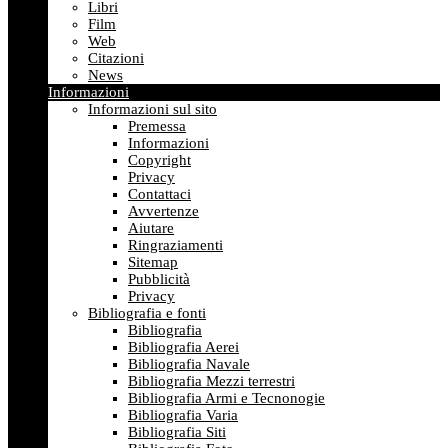
Libri
Film
Web
Citazioni
News
Informazioni
Informazioni sul sito
Premessa
Informazioni
Copyright
Privacy
Contattaci
Avvertenze
Aiutare
Ringraziamenti
Sitemap
Pubblicità
Privacy
Bibliografia e fonti
Bibliografia
Bibliografia Aerei
Bibliografia Navale
Bibliografia Mezzi terrestri
Bibliografia Armi e Tecnonogie
Bibliografia Varia
Bibliografia Siti