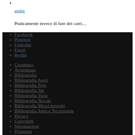
andre
Praticamente invece di fare dei carri…
Facebook
Pinterest
Linkedin
Email
Reddit
Contattaci
Avvertenze
Bibliografia
Bibliografia Aerei
Bibliografia Foto
Bibliografia Siti
Bibliografia Varia
Bibliografia Navale
Bibliografia Mezzi terrestri
Bibliografia Armi e Tecnonogie
Privacy
Copyright
Informazioni
Premessa