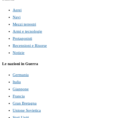
Aerei
Navi
Mezzi terrestri
Armi e tecnologie
Protagonisti
Recensioni e Risorse
Notizie
Le nazioni in Guerra
Germania
Italia
Giappone
Francia
Gran Bretagna
Unione Sovietica
Stati Uniti