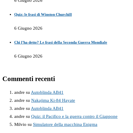
6 Giugno 2026
Quiz: le frasi di Winston Churchill
6 Giugno 2026
Chi l’ha detto? Le frasi della Seconda Guerra Mondiale
6 Giugno 2026
Commenti recenti
andre
su
Autoblinda AB41
andre
su
Nakajima Ki-84 Hayate
andre
su
Autoblinda AB41
andre
su
Quiz: il Pacifico e la guerra contro il Giappone
Milvio
su
Simulatore della macchina Enigma