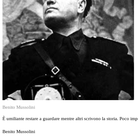
Benito Mussolini
È umiliante restare a guardare mentre altri scrivono la storia. Poco imp
Benito Mussolini