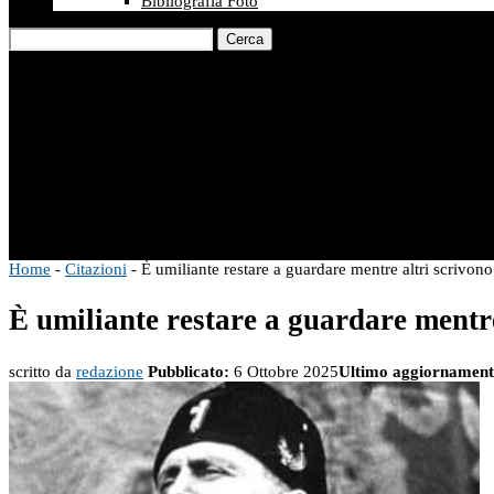
Bibliografia Foto
Cerca
Home
-
Citazioni
-
È umiliante restare a guardare mentre altri scrivono
È umiliante restare a guardare mentre
scritto da
redazione
Pubblicato:
6 Ottobre 2025
Ultimo aggiornament