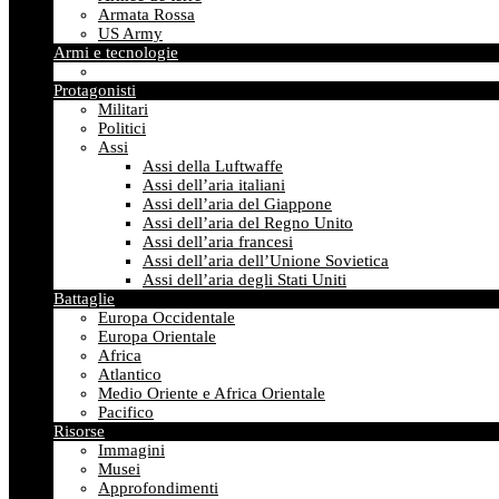
Armata Rossa
US Army
Armi e tecnologie
Protagonisti
Militari
Politici
Assi
Assi della Luftwaffe
Assi dell’aria italiani
Assi dell’aria del Giappone
Assi dell’aria del Regno Unito
Assi dell’aria francesi
Assi dell’aria dell’Unione Sovietica
Assi dell’aria degli Stati Uniti
Battaglie
Europa Occidentale
Europa Orientale
Africa
Atlantico
Medio Oriente e Africa Orientale
Pacifico
Risorse
Immagini
Musei
Approfondimenti