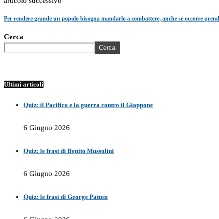
articolo successivo
Per rendere grande un popolo bisogna mandarlo a combattere, anche se occorre prenderl
Cerca
Cerca
Ultimi articoli
Quiz: il Pacifico e la guerra contro il Giappone
6 Giugno 2026
Quiz: le frasi di Benito Mussolini
6 Giugno 2026
Quiz: le frasi di George Patton