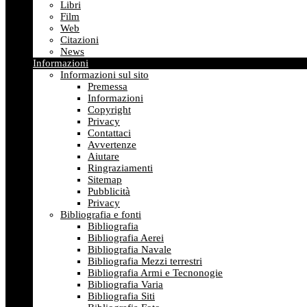
Libri
Film
Web
Citazioni
News
Informazioni
Informazioni sul sito
Premessa
Informazioni
Copyright
Privacy
Contattaci
Avvertenze
Aiutare
Ringraziamenti
Sitemap
Pubblicità
Privacy
Bibliografia e fonti
Bibliografia
Bibliografia Aerei
Bibliografia Navale
Bibliografia Mezzi terrestri
Bibliografia Armi e Tecnonogie
Bibliografia Varia
Bibliografia Siti