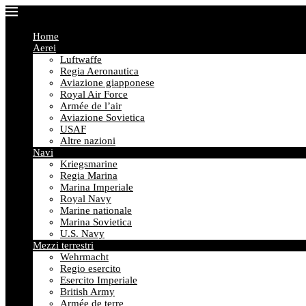
Home
Aerei
Luftwaffe
Regia Aeronautica
Aviazione giapponese
Royal Air Force
Armée de l’air
Aviazione Sovietica
USAF
Altre nazioni
Navi
Kriegsmarine
Regia Marina
Marina Imperiale
Royal Navy
Marine nationale
Marina Sovietica
U.S. Navy
Mezzi terrestri
Wehrmacht
Regio esercito
Esercito Imperiale
British Army
Armée de terre