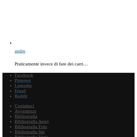
andre
Praticamente invece di fare dei carri…
Facebook
Pinterest
Linkedin
Email
Reddit
Contattaci
Avvertenze
Bibliografia
Bibliografia Aerei
Bibliografia Foto
Bibliografia Siti