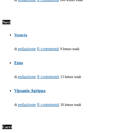
di
866 letture totali
Navi
Vesuvio
redazione
0 commenti
di
9 letture totali
Etna
redazione
0 commenti
di
13 letture totali
Vipsanio Agrippa
redazione
0 commenti
di
10 letture totali
Carri