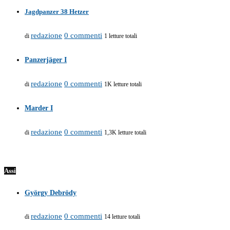
Jagdpanzer 38 Hetzer
redazione
0 commenti
di
1 letture totali
Panzerjäger I
redazione
0 commenti
di
1K letture totali
Marder I
redazione
0 commenti
di
1,3K letture totali
Assi
György Debrödy
redazione
0 commenti
di
14 letture totali