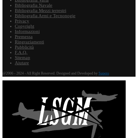
Bibliografia Varia
Bibliografia Navale
Bibliografia Mezzi terrestri
Bibliografia Armi e Tecnonogie
Privacy
Copyright
Informazioni
Premessa
Ringraziamenti
Pubblicità
F.A.Q.
Sitemap
Aiutare
@2006 - 2024 - All Right Reserved. Designed and Developed by
Supero