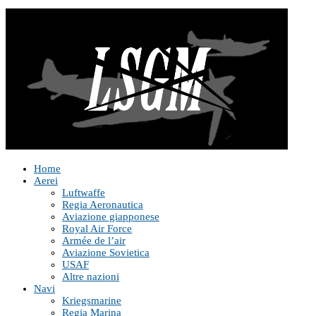
Home
Aerei
Luftwaffe
Regia Aeronautica
Aviazione giapponese
Royal Air Force
Armée de l’air
Aviazione Sovietica
USAF
Altre nazioni
Navi
Kriegsmarine
Regia Marina