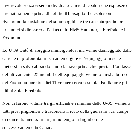
favorevole senza essere individuato lanciò due siluri che esplosero
prematuramente prima di colpire il bersaglio. Le esplosioni
rivelarono la posizione del sommergibile e tre cacciatorpediniere
britannici si diressero all’attacco: lo HMS Faulknor, il Firefrake e il
Foxhound.
Lo U-39 tentò di sfuggire immergendosi ma venne danneggiato dalle
cariche di profondità, riuscì ad emergere e l’equipaggio riuscì e
mettersi in salvo abbandonando la nave prima che questa affondasse
definitivamente. 25 membri dell’equipaggio vennero presi a bordo
del Foxhound mentre altri 11 vennero recuperati dal Faulknor e gli
ultimi 8 dal Firedrake.
Non ci furono vittime tra gli ufficiali e i marinai dello U-39, vennero
tutti presi prigionieri e trascorsero il resto della guerra in vari campi
di concentramento, in un primo tempo in Inghilterra e
successivamente in Canada.