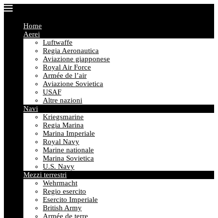
Home
Aerei
Luftwaffe
Regia Aeronautica
Aviazione giapponese
Royal Air Force
Armée de l’air
Aviazione Sovietica
USAF
Altre nazioni
Navi
Kriegsmarine
Regia Marina
Marina Imperiale
Royal Navy
Marine nationale
Marina Sovietica
U.S. Navy
Mezzi terrestri
Wehrmacht
Regio esercito
Esercito Imperiale
British Army
Armée de terre