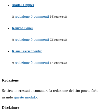
Aladár Heppes
redazione
0 commenti
di
14 letture totali
Konrad Bauer
redazione
0 commenti
di
23 letture totali
Klaus Bretschneider
redazione
0 commenti
di
17 letture totali
Redazione
Se siete interessati a contattare la redazione del sito potete farlo
usando
questo modulo
.
Disclaimer