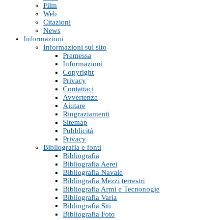
Film
Web
Citazioni
News
Informazioni
Informazioni sul sito
Premessa
Informazioni
Copyright
Privacy
Contattaci
Avvertenze
Aiutare
Ringraziamenti
Sitemap
Pubblicità
Privacy
Bibliografia e fonti
Bibliografia
Bibliografia Aerei
Bibliografia Navale
Bibliografia Mezzi terrestri
Bibliografia Armi e Tecnonogie
Bibliografia Varia
Bibliografia Siti
Bibliografia Foto