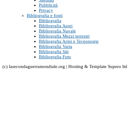
Sitemap
Pubblicità
Privacy
Bibliografia e fonti
Bibliografia
Bibliografia Aerei
Bibliografia Navale
Bibliografia Mezzi terrestri
Bibliografia Armi e Tecnonogie
Bibliografia Varia
Bibliografia Siti
Bibliografia Foto
(c) lasecondaguerramondiale.org | Hosting & Template Supero ltd