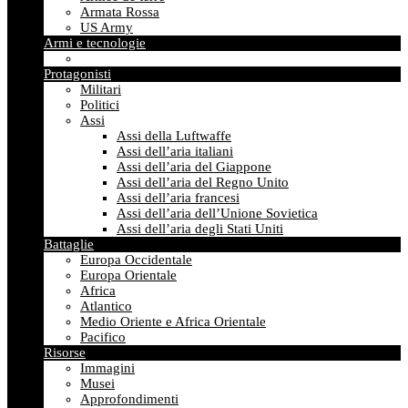
Armata Rossa
US Army
Armi e tecnologie
Protagonisti
Militari
Politici
Assi
Assi della Luftwaffe
Assi dell’aria italiani
Assi dell’aria del Giappone
Assi dell’aria del Regno Unito
Assi dell’aria francesi
Assi dell’aria dell’Unione Sovietica
Assi dell’aria degli Stati Uniti
Battaglie
Europa Occidentale
Europa Orientale
Africa
Atlantico
Medio Oriente e Africa Orientale
Pacifico
Risorse
Immagini
Musei
Approfondimenti