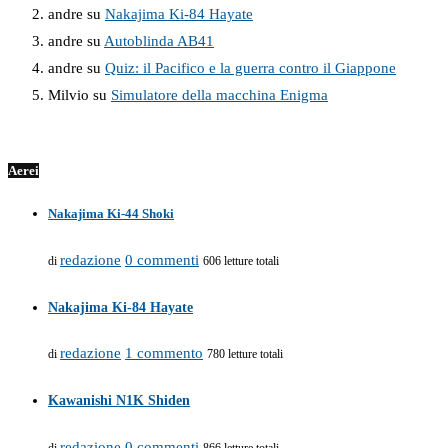
andre
su
Nakajima Ki-84 Hayate
andre
su
Autoblinda AB41
andre
su
Quiz: il Pacifico e la guerra contro il Giappone
Milvio
su
Simulatore della macchina Enigma
Aerei
Nakajima Ki-44 Shoki
redazione
0 commenti
di
606 letture totali
Nakajima Ki-84 Hayate
redazione
1 commento
di
780 letture totali
Kawanishi N1K Shiden
redazione
0 commenti