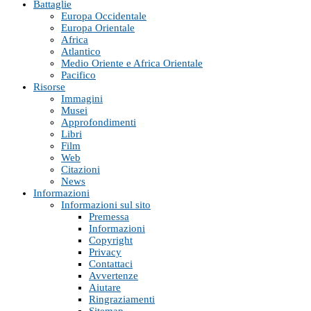
Battaglie
Europa Occidentale
Europa Orientale
Africa
Atlantico
Medio Oriente e Africa Orientale
Pacifico
Risorse
Immagini
Musei
Approfondimenti
Libri
Film
Web
Citazioni
News
Informazioni
Informazioni sul sito
Premessa
Informazioni
Copyright
Privacy
Contattaci
Avvertenze
Aiutare
Ringraziamenti