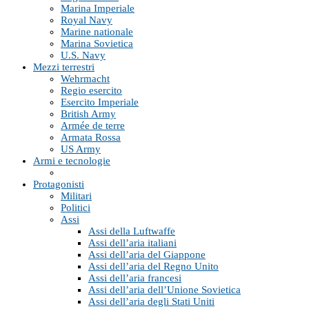
Marina Imperiale
Royal Navy
Marine nationale
Marina Sovietica
U.S. Navy
Mezzi terrestri
Wehrmacht
Regio esercito
Esercito Imperiale
British Army
Armée de terre
Armata Rossa
US Army
Armi e tecnologie
Protagonisti
Militari
Politici
Assi
Assi della Luftwaffe
Assi dell’aria italiani
Assi dell’aria del Giappone
Assi dell’aria del Regno Unito
Assi dell’aria francesi
Assi dell’aria dell’Unione Sovietica
Assi dell’aria degli Stati Uniti