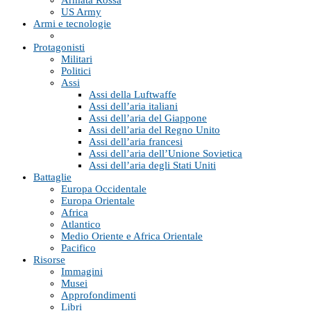
Armata Rossa
US Army
Armi e tecnologie
Protagonisti
Militari
Politici
Assi
Assi della Luftwaffe
Assi dell’aria italiani
Assi dell’aria del Giappone
Assi dell’aria del Regno Unito
Assi dell’aria francesi
Assi dell’aria dell’Unione Sovietica
Assi dell’aria degli Stati Uniti
Battaglie
Europa Occidentale
Europa Orientale
Africa
Atlantico
Medio Oriente e Africa Orientale
Pacifico
Risorse
Immagini
Musei
Approfondimenti
Libri