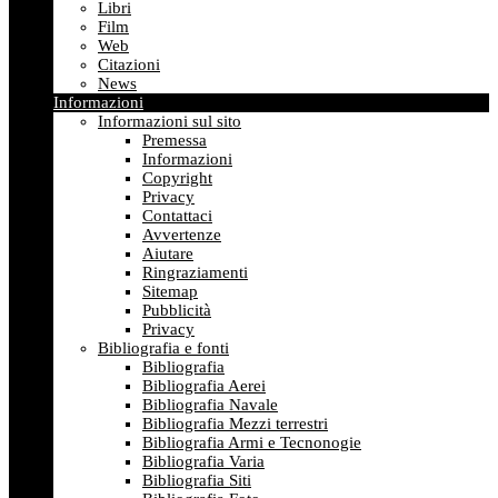
Libri
Film
Web
Citazioni
News
Informazioni
Informazioni sul sito
Premessa
Informazioni
Copyright
Privacy
Contattaci
Avvertenze
Aiutare
Ringraziamenti
Sitemap
Pubblicità
Privacy
Bibliografia e fonti
Bibliografia
Bibliografia Aerei
Bibliografia Navale
Bibliografia Mezzi terrestri
Bibliografia Armi e Tecnonogie
Bibliografia Varia
Bibliografia Siti