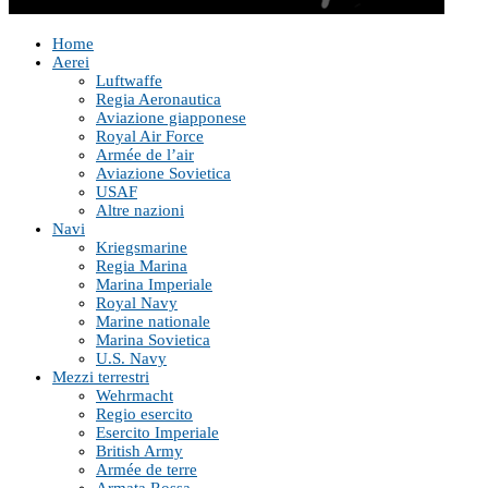
Home
Aerei
Luftwaffe
Regia Aeronautica
Aviazione giapponese
Royal Air Force
Armée de l’air
Aviazione Sovietica
USAF
Altre nazioni
Navi
Kriegsmarine
Regia Marina
Marina Imperiale
Royal Navy
Marine nationale
Marina Sovietica
U.S. Navy
Mezzi terrestri
Wehrmacht
Regio esercito
Esercito Imperiale
British Army
Armée de terre