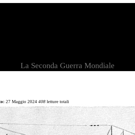
La Seconda Guerra Mondiale
to:
27 Maggio 2024
408
letture totali