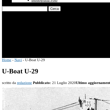
Bibliografia Foto
Cerca
Home
-
Navi
-
U-Boat U-29
U-Boat U-29
scritto da
redazione
Pubblicato:
21 Luglio 2020
Ultimo aggiornamen