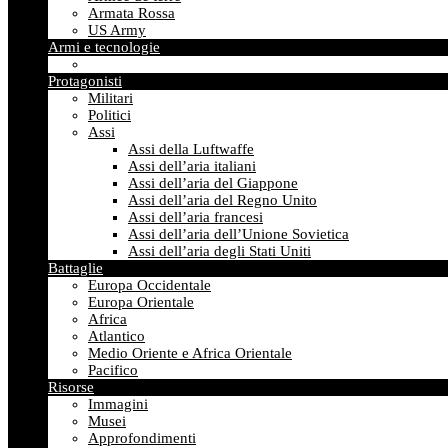
Armata Rossa
US Army
Armi e tecnologie
Protagonisti
Militari
Politici
Assi
Assi della Luftwaffe
Assi dell’aria italiani
Assi dell’aria del Giappone
Assi dell’aria del Regno Unito
Assi dell’aria francesi
Assi dell’aria dell’Unione Sovietica
Assi dell’aria degli Stati Uniti
Battaglie
Europa Occidentale
Europa Orientale
Africa
Atlantico
Medio Oriente e Africa Orientale
Pacifico
Risorse
Immagini
Musei
Approfondimenti