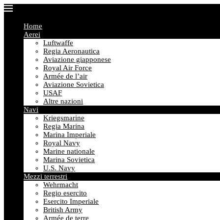
Home
Aerei
Luftwaffe
Regia Aeronautica
Aviazione giapponese
Royal Air Force
Armée de l’air
Aviazione Sovietica
USAF
Altre nazioni
Navi
Kriegsmarine
Regia Marina
Marina Imperiale
Royal Navy
Marine nationale
Marina Sovietica
U.S. Navy
Mezzi terrestri
Wehrmacht
Regio esercito
Esercito Imperiale
British Army
Armée de terre