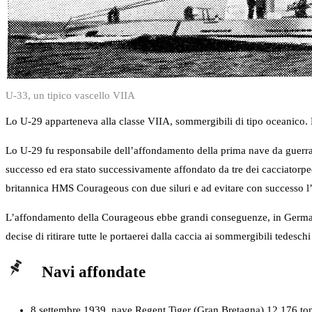
U-33, un tipico vascello VIIA
Lo U-29 apparteneva alla classe VIIA, sommergibili di tipo oceanico.
Lo U-29 fu responsabile dell’affondamento della prima nave da guerra
successo ed era stato successivamente affondato da tre dei cacciatorped
britannica HMS Courageous con due siluri e ad evitare con successo l’a
L’affondamento della Courageous ebbe grandi conseguenze, in Germania
decise di ritirare tutte le portaerei dalla caccia ai sommergibili tedesch
Navi affondate
8 settembre 1939, nave Regent Tiger (Gran Bretagna) 12,176 ton