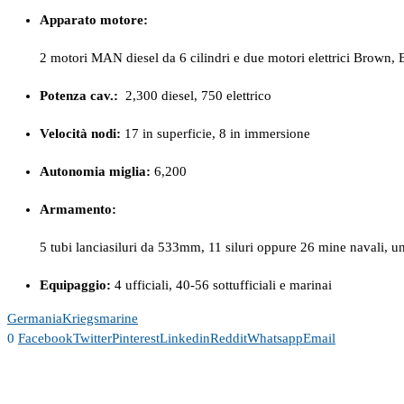
Apparato motore:
2 motori MAN diesel da 6 cilindri e due motori elettrici Brown, B
Potenza cav.:
2,300 diesel, 750 elettrico
Velocità nodi:
17 in superficie, 8 in immersione
Autonomia miglia:
6,200
Armamento:
5 tubi lanciasiluri da 533mm, 11 siluri oppure 26 mine navali,
Equipaggio:
4 ufficiali, 40-56 sottufficiali e marinai
Germania
Kriegsmarine
0
Facebook
Twitter
Pinterest
Linkedin
Reddit
Whatsapp
Email