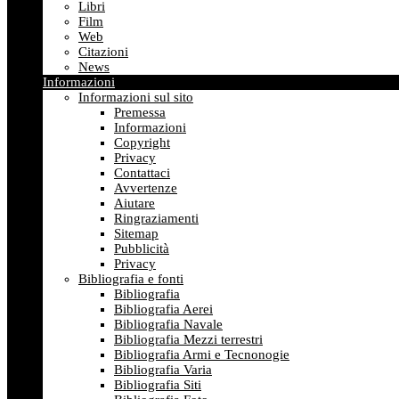
Libri
Film
Web
Citazioni
News
Informazioni
Informazioni sul sito
Premessa
Informazioni
Copyright
Privacy
Contattaci
Avvertenze
Aiutare
Ringraziamenti
Sitemap
Pubblicità
Privacy
Bibliografia e fonti
Bibliografia
Bibliografia Aerei
Bibliografia Navale
Bibliografia Mezzi terrestri
Bibliografia Armi e Tecnonogie
Bibliografia Varia
Bibliografia Siti