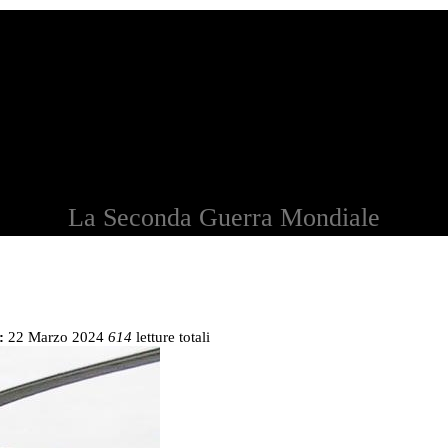
La Seconda Guerra Mondiale
:
22 Marzo 2024
614
letture totali