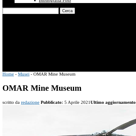
Bibliografia Foto
Cerca
Home
-
Musei
-
OMAR Mine Museum
OMAR Mine Museum
scritto da
redazione
Pubblicato:
5 Aprile 2021
Ultimo aggiornamento