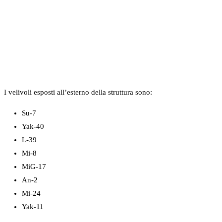
I velivoli esposti all’esterno della struttura sono:
Su-7
Yak-40
L-39
Mi-8
MiG-17
An-2
Mi-24
Yak-11