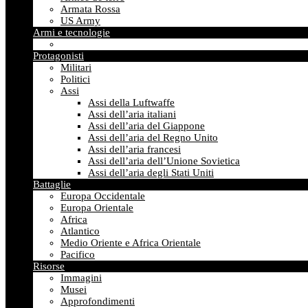
Armata Rossa
US Army
Armi e tecnologie
Protagonisti
Militari
Politici
Assi
Assi della Luftwaffe
Assi dell’aria italiani
Assi dell’aria del Giappone
Assi dell’aria del Regno Unito
Assi dell’aria francesi
Assi dell’aria dell’Unione Sovietica
Assi dell’aria degli Stati Uniti
Battaglie
Europa Occidentale
Europa Orientale
Africa
Atlantico
Medio Oriente e Africa Orientale
Pacifico
Risorse
Immagini
Musei
Approfondimenti