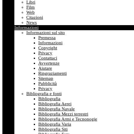
Libri
Film
Web
Citazioni
News
Informazioni
Informazioni sul sito
Premessa
Informazioni
Copyright
Privacy
Contattaci
Avvertenze
Aiutare
Ringraziamenti
Sitemap
Pubblicità
Privacy
Bibliografia e fonti
Bibliografia
Bibliografia Aerei
Bibliografia Navale
Bibliografia Mezzi terrestri
Bibliografia Armi e Tecnonogie
Bibliografia Varia
Bibliografia Siti