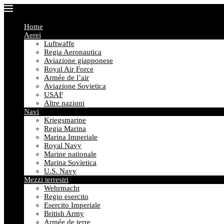
Home
Aerei
Luftwaffe
Regia Aeronautica
Aviazione giapponese
Royal Air Force
Armée de l’air
Aviazione Sovietica
USAF
Altre nazioni
Navi
Kriegsmarine
Regia Marina
Marina Imperiale
Royal Navy
Marine nationale
Marina Sovietica
U.S. Navy
Mezzi terrestri
Wehrmacht
Regio esercito
Esercito Imperiale
British Army
Armée de terre