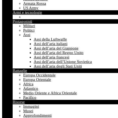
Armata Rossa
US Army
Armi e tecnologie
Protagonisti
Militari
Politici
Assi
Assi della Luftwaffe
Assi dell’aria italiani
Assi dell’aria del Giappone
Assi dell’aria del Regno Unito
Assi dell’aria francesi
Assi dell’aria dell’Unione Sovietica
Assi dell’aria degli Stati Uniti
Battaglie
Europa Occidentale
Europa Orientale
Africa
Atlantico
Medio Oriente e Africa Orientale
Pacifico
Risorse
Immagini
Musei
Approfondimenti