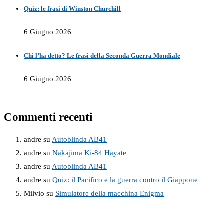
Quiz: le frasi di Winston Churchill
6 Giugno 2026
Chi l’ha detto? Le frasi della Seconda Guerra Mondiale
6 Giugno 2026
Commenti recenti
andre
su
Autoblinda AB41
andre
su
Nakajima Ki-84 Hayate
andre
su
Autoblinda AB41
andre
su
Quiz: il Pacifico e la guerra contro il Giappone
Milvio
su
Simulatore della macchina Enigma