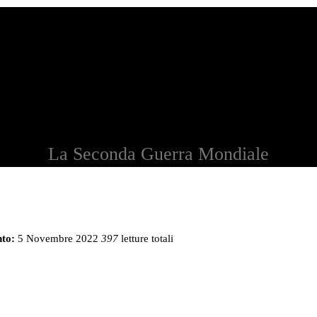
La Seconda Guerra Mondiale
to:
5 Novembre 2022
397
letture totali