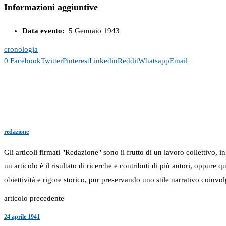
Informazioni aggiuntive
Data evento:
5 Gennaio 1943
cronologia
0
Facebook
Twitter
Pinterest
Linkedin
Reddit
Whatsapp
Email
redazione
Gli articoli firmati "Redazione" sono il frutto di un lavoro collettivo, 
un articolo è il risultato di ricerche e contributi di più autori, oppure
obiettività e rigore storico, pur preservando uno stile narrativo coinvol
articolo precedente
24 aprile 1941