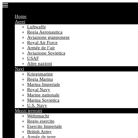
Home
Aerei
Luftwaffe
Regia Aeronautica
Aviazione giapponese
Royal Air Force
Armée de l’air
Aviazione Sovietica
USAF
Altre nazioni
Navi
Kriegsmarine
Regia Marina
Marina Imperiale
Royal Navy
Marine nationale
Marina Sovietica
U.S. Navy
Mezzi terrestri
Wehrmacht
Regio esercito
Esercito Imperiale
British Army
Armée de terre