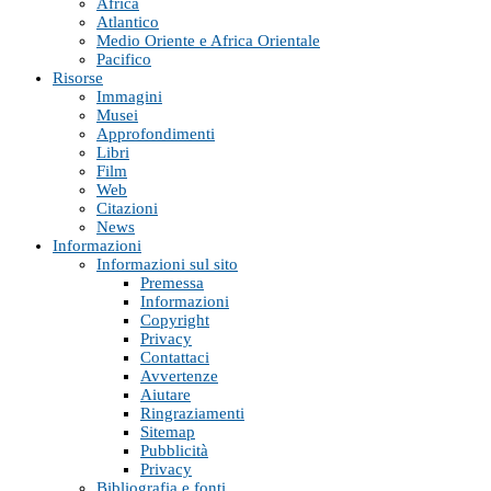
Africa
Atlantico
Medio Oriente e Africa Orientale
Pacifico
Risorse
Immagini
Musei
Approfondimenti
Libri
Film
Web
Citazioni
News
Informazioni
Informazioni sul sito
Premessa
Informazioni
Copyright
Privacy
Contattaci
Avvertenze
Aiutare
Ringraziamenti
Sitemap
Pubblicità
Privacy
Bibliografia e fonti