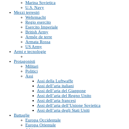
Marina Sovietica
U.S. Navy
Mezzi terrestri
Wehrmacht
Regio esercito
Esercito Imperiale
British Army
Armée de terre
Armata Rossa
US Army
Armi e tecnologie
Protagonisti
Militari
Politici
Assi
Assi della Luftwaffe
Assi dell’aria italiani
Assi dell’aria del Giappone
Assi dell’aria del Regno Unito
Assi dell’aria francesi
Assi dell’aria dell’Unione Sovietica
Assi dell’aria degli Stati Uniti
Battaglie
Europa Occidentale
Europa Orientale