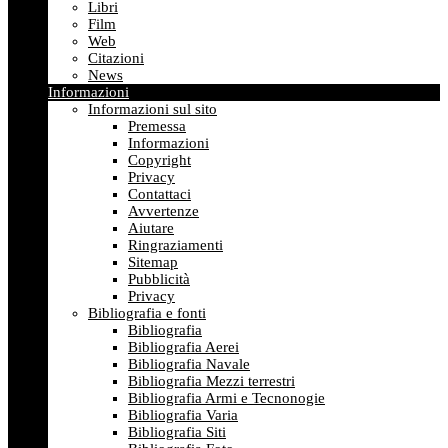
Libri
Film
Web
Citazioni
News
Informazioni
Informazioni sul sito
Premessa
Informazioni
Copyright
Privacy
Contattaci
Avvertenze
Aiutare
Ringraziamenti
Sitemap
Pubblicità
Privacy
Bibliografia e fonti
Bibliografia
Bibliografia Aerei
Bibliografia Navale
Bibliografia Mezzi terrestri
Bibliografia Armi e Tecnonogie
Bibliografia Varia
Bibliografia Siti