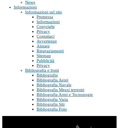
News
Informazioni
Informazioni sul sito
Premessa
Informazioni
Copyright
Privacy
Contattaci
Avvertenze
Aiutare
Ringraziamenti
Sitemap
Pubblicità
Privacy
Bibliografia e fonti
Bibliografia
Bibliografia Aerei
Bibliografia Navale
Bibliografia Mezzi terrestri
Bibliografia Armi e Tecnonogie
Bibliografia Varia
Bibliografia Siti
Bibliografia Foto