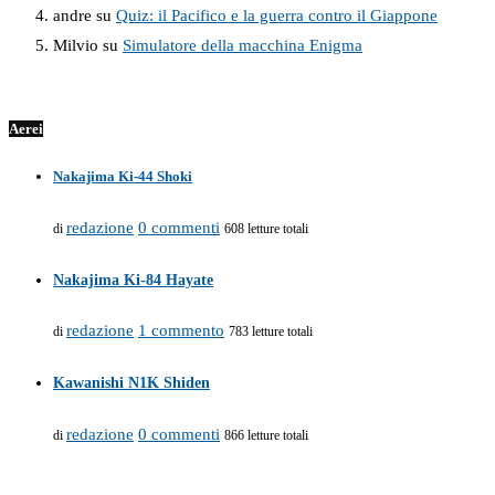
andre
su
Quiz: il Pacifico e la guerra contro il Giappone
Milvio
su
Simulatore della macchina Enigma
Aerei
Nakajima Ki-44 Shoki
redazione
0 commenti
di
608 letture totali
Nakajima Ki-84 Hayate
redazione
1 commento
di
783 letture totali
Kawanishi N1K Shiden
redazione
0 commenti
di
866 letture totali