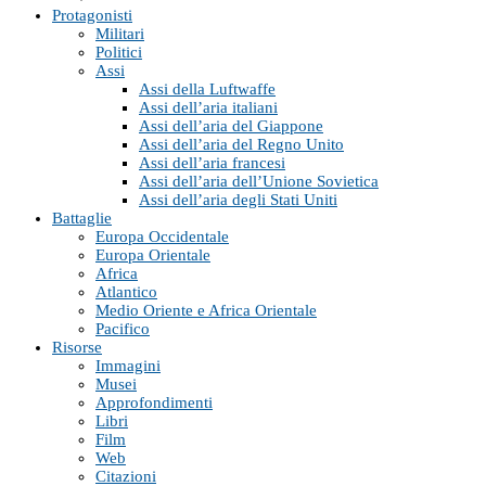
Protagonisti
Militari
Politici
Assi
Assi della Luftwaffe
Assi dell’aria italiani
Assi dell’aria del Giappone
Assi dell’aria del Regno Unito
Assi dell’aria francesi
Assi dell’aria dell’Unione Sovietica
Assi dell’aria degli Stati Uniti
Battaglie
Europa Occidentale
Europa Orientale
Africa
Atlantico
Medio Oriente e Africa Orientale
Pacifico
Risorse
Immagini
Musei
Approfondimenti
Libri
Film
Web
Citazioni