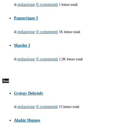
redazione
0 commenti
di
1 letture totali
Panzerjäger I
redazione
0 commenti
di
1K letture totali
Marder I
redazione
0 commenti
di
1,3K letture totali
Assi
György Debrödy
redazione
0 commenti
di
15 letture totali
Aladár Heppes