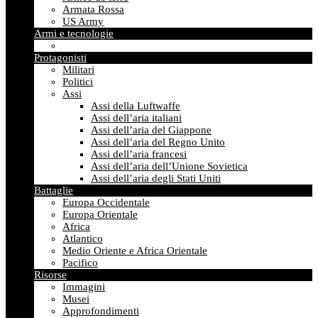
Armata Rossa
US Army
Armi e tecnologie
Protagonisti
Militari
Politici
Assi
Assi della Luftwaffe
Assi dell’aria italiani
Assi dell’aria del Giappone
Assi dell’aria del Regno Unito
Assi dell’aria francesi
Assi dell’aria dell’Unione Sovietica
Assi dell’aria degli Stati Uniti
Battaglie
Europa Occidentale
Europa Orientale
Africa
Atlantico
Medio Oriente e Africa Orientale
Pacifico
Risorse
Immagini
Musei
Approfondimenti