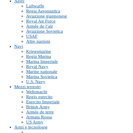
Aerei
Luftwaffe
Regia Aeronautica
Aviazione giapponese
Royal Air Force
Armée de l’air
Aviazione Sovietica
USAF
Altre nazioni
Navi
Kriegsmarine
Regia Marina
Marina Imperiale
Royal Navy
Marine nationale
Marina Sovietica
U.S. Navy
Mezzi terrestri
Wehrmacht
Regio esercito
Esercito Imperiale
British Army
Armée de terre
Armata Rossa
US Army
Armi e tecnologie