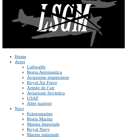
Home
Aerei
Luftwaffe
Regia Aeronautica
Aviazione giapponese
Royal Air Force
Armée de l’air
Aviazione Sovietica
USAF
Altre nazioni
Navi
Kriegsmarine
Regia Marina
Marina Imperiale
Royal Navy
Marine nationale