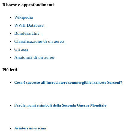
Risorse e approfondimenti
Wikipedia
WWII Database
Bundesarchiv
Classificazione di un aereo
Gli assi
Anatomia di un aereo
Più letti
Cosa è successo all’incrociatore sommergibile francese Surcouf?
Parole, nomi e simboli della Seconda Guerra Mondiale
Aviatori americani