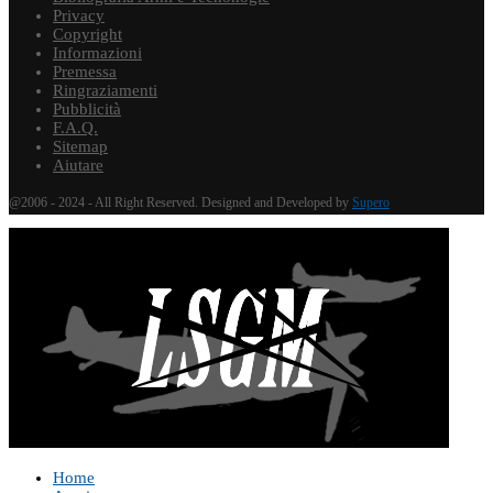
Privacy
Copyright
Informazioni
Premessa
Ringraziamenti
Pubblicità
F.A.Q.
Sitemap
Aiutare
@2006 - 2024 - All Right Reserved. Designed and Developed by
Supero
Home