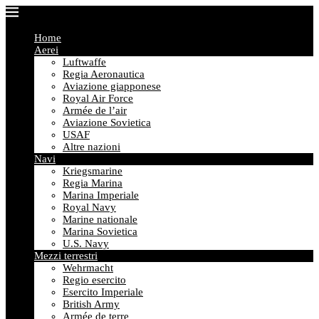
Home
Aerei
Luftwaffe
Regia Aeronautica
Aviazione giapponese
Royal Air Force
Armée de l’air
Aviazione Sovietica
USAF
Altre nazioni
Navi
Kriegsmarine
Regia Marina
Marina Imperiale
Royal Navy
Marine nationale
Marina Sovietica
U.S. Navy
Mezzi terrestri
Wehrmacht
Regio esercito
Esercito Imperiale
British Army
Armée de terre