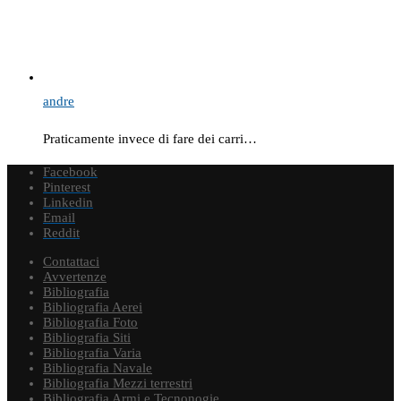
andre
Praticamente invece di fare dei carri…
Facebook
Pinterest
Linkedin
Email
Reddit
Contattaci
Avvertenze
Bibliografia
Bibliografia Aerei
Bibliografia Foto
Bibliografia Siti
Bibliografia Varia
Bibliografia Navale
Bibliografia Mezzi terrestri
Bibliografia Armi e Tecnonogie