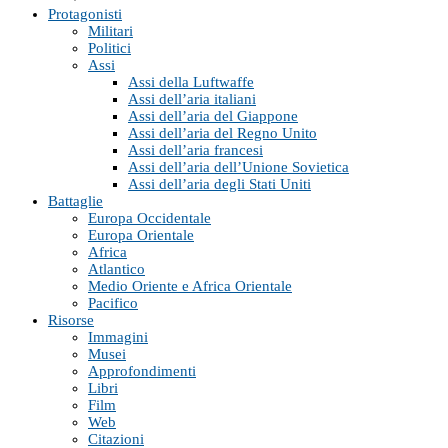
Protagonisti
Militari
Politici
Assi
Assi della Luftwaffe
Assi dell’aria italiani
Assi dell’aria del Giappone
Assi dell’aria del Regno Unito
Assi dell’aria francesi
Assi dell’aria dell’Unione Sovietica
Assi dell’aria degli Stati Uniti
Battaglie
Europa Occidentale
Europa Orientale
Africa
Atlantico
Medio Oriente e Africa Orientale
Pacifico
Risorse
Immagini
Musei
Approfondimenti
Libri
Film
Web
Citazioni