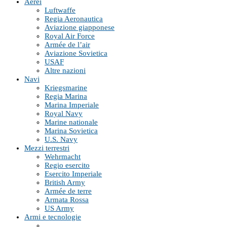
Aerei
Luftwaffe
Regia Aeronautica
Aviazione giapponese
Royal Air Force
Armée de l’air
Aviazione Sovietica
USAF
Altre nazioni
Navi
Kriegsmarine
Regia Marina
Marina Imperiale
Royal Navy
Marine nationale
Marina Sovietica
U.S. Navy
Mezzi terrestri
Wehrmacht
Regio esercito
Esercito Imperiale
British Army
Armée de terre
Armata Rossa
US Army
Armi e tecnologie