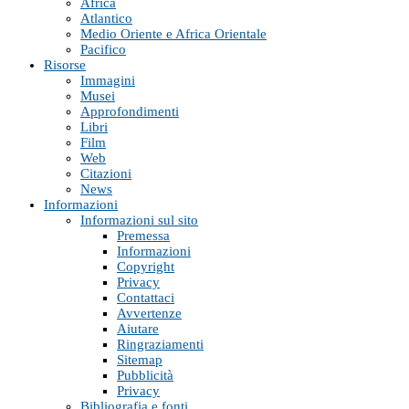
Africa
Atlantico
Medio Oriente e Africa Orientale
Pacifico
Risorse
Immagini
Musei
Approfondimenti
Libri
Film
Web
Citazioni
News
Informazioni
Informazioni sul sito
Premessa
Informazioni
Copyright
Privacy
Contattaci
Avvertenze
Aiutare
Ringraziamenti
Sitemap
Pubblicità
Privacy
Bibliografia e fonti