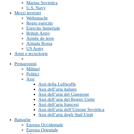
Marina Sovietica
U.S. Navy
Mezzi terrestri
Wehrmacht
Regio esercito
Esercito Imperiale
British Army
Armée de terre
Armata Rossa
US Army
Armi e tecnologie
Protagonisti
Militari
Politici
Assi
Assi della Luftwaffe
Assi dell’aria italiani
Assi dell’aria del Giappone
Assi dell’aria del Regno Unito
Assi dell’aria francesi
Assi dell’aria dell’Unione Sovietica
Assi dell’aria degli Stati Uniti
Battaglie
Europa Occidentale
Europa Orientale