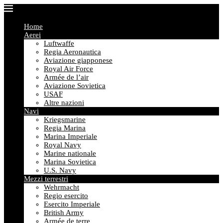
Home
Aerei
Luftwaffe
Regia Aeronautica
Aviazione giapponese
Royal Air Force
Armée de l’air
Aviazione Sovietica
USAF
Altre nazioni
Navi
Kriegsmarine
Regia Marina
Marina Imperiale
Royal Navy
Marine nationale
Marina Sovietica
U.S. Navy
Mezzi terrestri
Wehrmacht
Regio esercito
Esercito Imperiale
British Army
Armée de terre