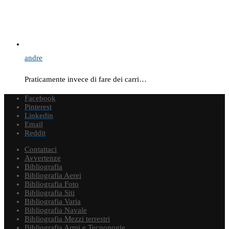
andre
Praticamente invece di fare dei carri…
Facebook
Pinterest
Linkedin
Email
Reddit
Contattaci
Avvertenze
Bibliografia
Bibliografia Aerei
Bibliografia Foto
Bibliografia Siti
Bibliografia Varia
Bibliografia Navale
Bibliografia Mezzi terrestri
Bibliografia Armi e Tecnonogie