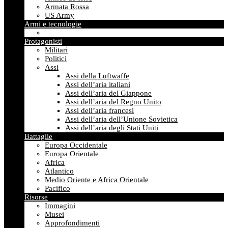
Armata Rossa
US Army
Armi e tecnologie
Protagonisti
Militari
Politici
Assi
Assi della Luftwaffe
Assi dell’aria italiani
Assi dell’aria del Giappone
Assi dell’aria del Regno Unito
Assi dell’aria francesi
Assi dell’aria dell’Unione Sovietica
Assi dell’aria degli Stati Uniti
Battaglie
Europa Occidentale
Europa Orientale
Africa
Atlantico
Medio Oriente e Africa Orientale
Pacifico
Risorse
Immagini
Musei
Approfondimenti