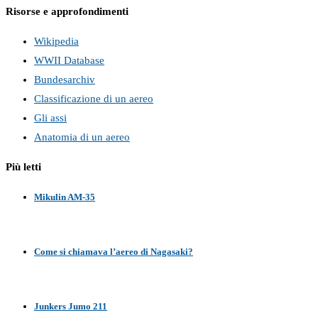
Risorse e approfondimenti
Wikipedia
WWII Database
Bundesarchiv
Classificazione di un aereo
Gli assi
Anatomia di un aereo
Più letti
Mikulin AM-35
Come si chiamava l’aereo di Nagasaki?
Junkers Jumo 211