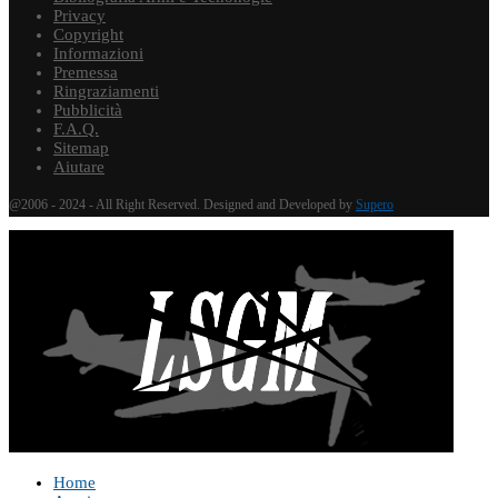
Privacy
Copyright
Informazioni
Premessa
Ringraziamenti
Pubblicità
F.A.Q.
Sitemap
Aiutare
@2006 - 2024 - All Right Reserved. Designed and Developed by
Supero
Home