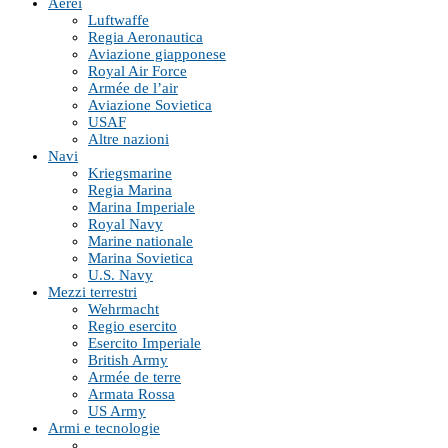
Aerei
Luftwaffe
Regia Aeronautica
Aviazione giapponese
Royal Air Force
Armée de l’air
Aviazione Sovietica
USAF
Altre nazioni
Navi
Kriegsmarine
Regia Marina
Marina Imperiale
Royal Navy
Marine nationale
Marina Sovietica
U.S. Navy
Mezzi terrestri
Wehrmacht
Regio esercito
Esercito Imperiale
British Army
Armée de terre
Armata Rossa
US Army
Armi e tecnologie