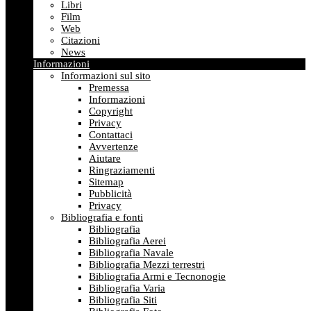
Libri
Film
Web
Citazioni
News
Informazioni
Informazioni sul sito
Premessa
Informazioni
Copyright
Privacy
Contattaci
Avvertenze
Aiutare
Ringraziamenti
Sitemap
Pubblicità
Privacy
Bibliografia e fonti
Bibliografia
Bibliografia Aerei
Bibliografia Navale
Bibliografia Mezzi terrestri
Bibliografia Armi e Tecnonogie
Bibliografia Varia
Bibliografia Siti