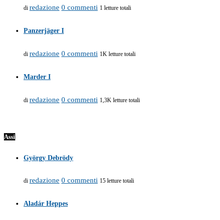
redazione
0 commenti
di
1 letture totali
Panzerjäger I
redazione
0 commenti
di
1K letture totali
Marder I
redazione
0 commenti
di
1,3K letture totali
Assi
György Debrödy
redazione
0 commenti
di
15 letture totali
Aladár Heppes