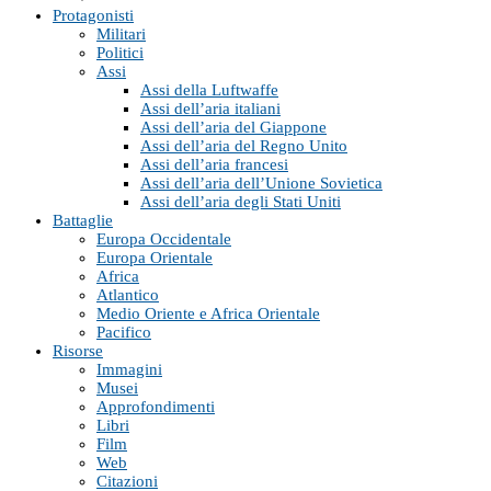
Protagonisti
Militari
Politici
Assi
Assi della Luftwaffe
Assi dell’aria italiani
Assi dell’aria del Giappone
Assi dell’aria del Regno Unito
Assi dell’aria francesi
Assi dell’aria dell’Unione Sovietica
Assi dell’aria degli Stati Uniti
Battaglie
Europa Occidentale
Europa Orientale
Africa
Atlantico
Medio Oriente e Africa Orientale
Pacifico
Risorse
Immagini
Musei
Approfondimenti
Libri
Film
Web
Citazioni