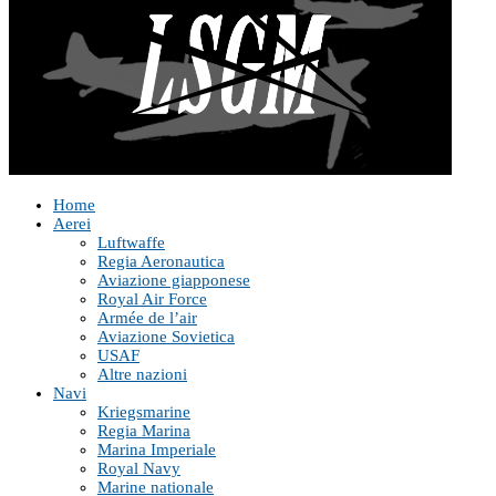
Home
Aerei
Luftwaffe
Regia Aeronautica
Aviazione giapponese
Royal Air Force
Armée de l’air
Aviazione Sovietica
USAF
Altre nazioni
Navi
Kriegsmarine
Regia Marina
Marina Imperiale
Royal Navy
Marine nationale