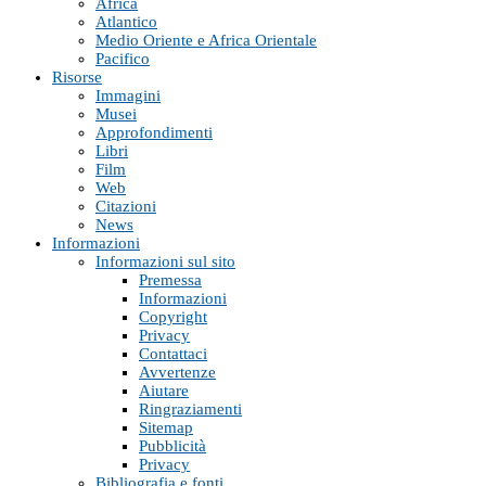
Africa
Atlantico
Medio Oriente e Africa Orientale
Pacifico
Risorse
Immagini
Musei
Approfondimenti
Libri
Film
Web
Citazioni
News
Informazioni
Informazioni sul sito
Premessa
Informazioni
Copyright
Privacy
Contattaci
Avvertenze
Aiutare
Ringraziamenti
Sitemap
Pubblicità
Privacy
Bibliografia e fonti