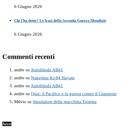
6 Giugno 2026
Chi l’ha detto? Le frasi della Seconda Guerra Mondiale
6 Giugno 2026
Commenti recenti
andre
su
Autoblinda AB41
andre
su
Nakajima Ki-84 Hayate
andre
su
Autoblinda AB41
andre
su
Quiz: il Pacifico e la guerra contro il Giappone
Milvio
su
Simulatore della macchina Enigma
Aerei