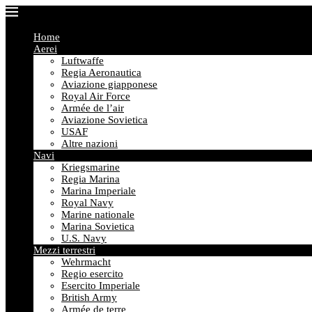
Home
Aerei
Luftwaffe
Regia Aeronautica
Aviazione giapponese
Royal Air Force
Armée de l’air
Aviazione Sovietica
USAF
Altre nazioni
Navi
Kriegsmarine
Regia Marina
Marina Imperiale
Royal Navy
Marine nationale
Marina Sovietica
U.S. Navy
Mezzi terrestri
Wehrmacht
Regio esercito
Esercito Imperiale
British Army
Armée de terre