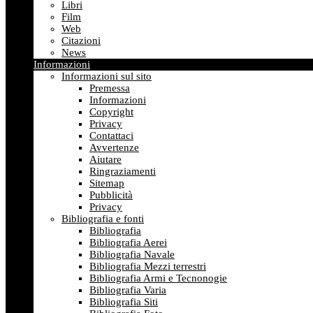
Libri
Film
Web
Citazioni
News
Informazioni
Informazioni sul sito
Premessa
Informazioni
Copyright
Privacy
Contattaci
Avvertenze
Aiutare
Ringraziamenti
Sitemap
Pubblicità
Privacy
Bibliografia e fonti
Bibliografia
Bibliografia Aerei
Bibliografia Navale
Bibliografia Mezzi terrestri
Bibliografia Armi e Tecnonogie
Bibliografia Varia
Bibliografia Siti