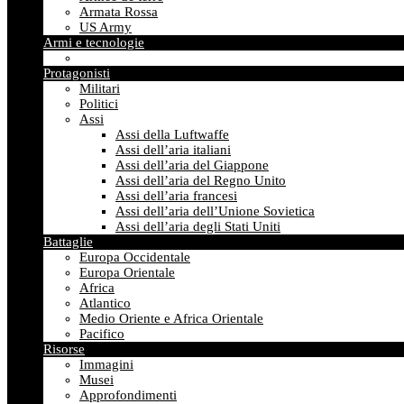
Armata Rossa
US Army
Armi e tecnologie
Protagonisti
Militari
Politici
Assi
Assi della Luftwaffe
Assi dell’aria italiani
Assi dell’aria del Giappone
Assi dell’aria del Regno Unito
Assi dell’aria francesi
Assi dell’aria dell’Unione Sovietica
Assi dell’aria degli Stati Uniti
Battaglie
Europa Occidentale
Europa Orientale
Africa
Atlantico
Medio Oriente e Africa Orientale
Pacifico
Risorse
Immagini
Musei
Approfondimenti