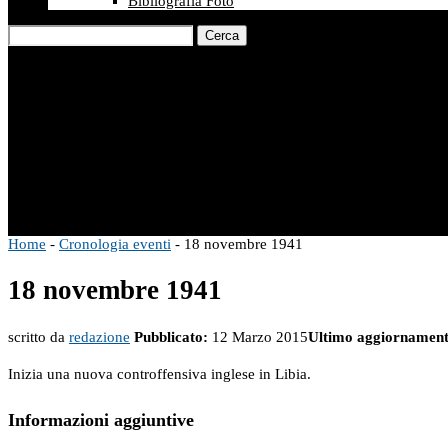
Bibliografia Foto
Cerca
Home
-
Cronologia eventi
-
18 novembre 1941
18 novembre 1941
scritto da
redazione
Pubblicato:
12 Marzo 2015
Ultimo aggiornament
Inizia una nuova controffensiva inglese in Libia.
Informazioni aggiuntive