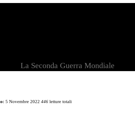
La Seconda Guerra Mondiale
o:
5 Novembre 2022
446
letture totali