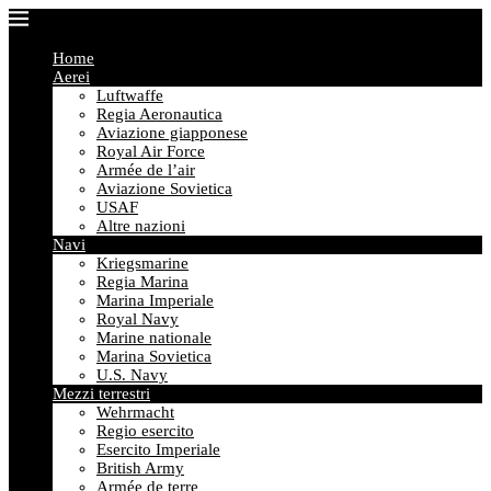
Home
Aerei
Luftwaffe
Regia Aeronautica
Aviazione giapponese
Royal Air Force
Armée de l’air
Aviazione Sovietica
USAF
Altre nazioni
Navi
Kriegsmarine
Regia Marina
Marina Imperiale
Royal Navy
Marine nationale
Marina Sovietica
U.S. Navy
Mezzi terrestri
Wehrmacht
Regio esercito
Esercito Imperiale
British Army
Armée de terre