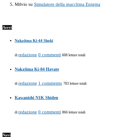
Milvio
su
Simulatore della macchina Enigma
Aerei
Nakajima Ki-44 Shoki
redazione
0 commenti
di
608 letture totali
Nakajima Ki-84 Hayate
redazione
1 commento
di
783 letture totali
Kawanishi N1K Shiden
redazione
0 commenti
di
866 letture totali
Navi