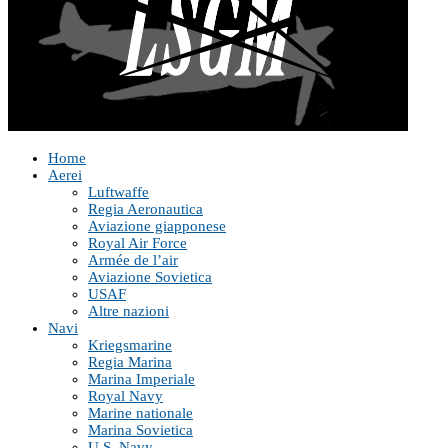
Home
Aerei
Luftwaffe
Regia Aeronautica
Aviazione giapponese
Royal Air Force
Armée de l’air
Aviazione Sovietica
USAF
Altre nazioni
Navi
Kriegsmarine
Regia Marina
Marina Imperiale
Royal Navy
Marine nationale
Marina Sovietica
U.S. Navy