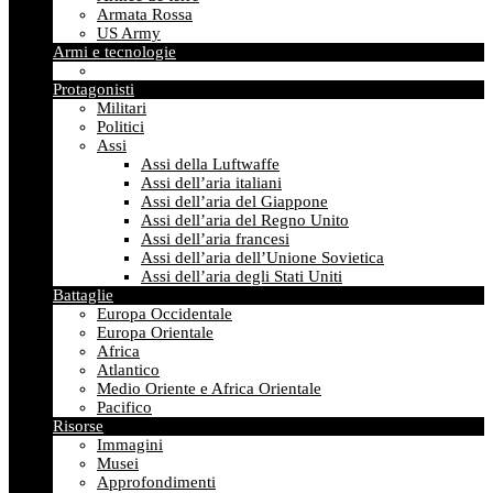
Armata Rossa
US Army
Armi e tecnologie
Protagonisti
Militari
Politici
Assi
Assi della Luftwaffe
Assi dell’aria italiani
Assi dell’aria del Giappone
Assi dell’aria del Regno Unito
Assi dell’aria francesi
Assi dell’aria dell’Unione Sovietica
Assi dell’aria degli Stati Uniti
Battaglie
Europa Occidentale
Europa Orientale
Africa
Atlantico
Medio Oriente e Africa Orientale
Pacifico
Risorse
Immagini
Musei
Approfondimenti