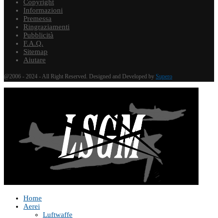
Copyright
Informazioni
Premessa
Ringraziamenti
Pubblicità
F.A.Q.
Sitemap
Aiutare
@2006 - 2024 - All Right Reserved. Designed and Developed by
Supero
Home
Aerei
Luftwaffe