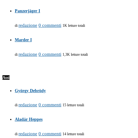
Panzerjäger I
redazione
0 commenti
di
1K letture totali
Marder I
redazione
0 commenti
di
1,3K letture totali
Assi
György Debrödy
redazione
0 commenti
di
15 letture totali
Aladár Heppes
redazione
0 commenti
di
14 letture totali