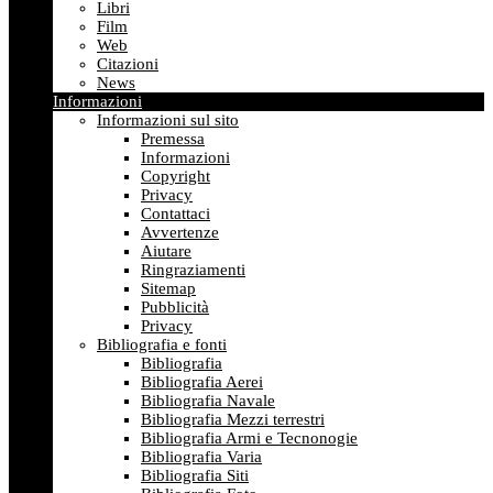
Libri
Film
Web
Citazioni
News
Informazioni
Informazioni sul sito
Premessa
Informazioni
Copyright
Privacy
Contattaci
Avvertenze
Aiutare
Ringraziamenti
Sitemap
Pubblicità
Privacy
Bibliografia e fonti
Bibliografia
Bibliografia Aerei
Bibliografia Navale
Bibliografia Mezzi terrestri
Bibliografia Armi e Tecnonogie
Bibliografia Varia
Bibliografia Siti