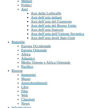
Militari
Politici
Assi
Assi della Luftwaffe
Assi dell’aria italiani
Assi dell’aria del Giappone
Assi dell’aria del Regno Unito
Assi dell’aria francesi
Assi dell’aria dell’Unione Sovietica
Assi dell’aria degli Stati Uniti
Battaglie
Europa Occidentale
Europa Orientale
Africa
Atlantico
Medio Oriente e Africa Orientale
Pacifico
Risorse
Immagini
Musei
Approfondimenti
Libri
Film
Web
Citazioni
News
Informazioni