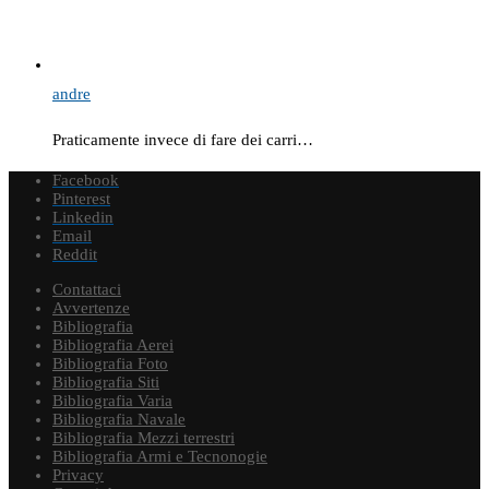
andre
Praticamente invece di fare dei carri…
Facebook
Pinterest
Linkedin
Email
Reddit
Contattaci
Avvertenze
Bibliografia
Bibliografia Aerei
Bibliografia Foto
Bibliografia Siti
Bibliografia Varia
Bibliografia Navale
Bibliografia Mezzi terrestri
Bibliografia Armi e Tecnonogie
Privacy