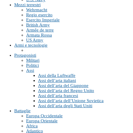
Mezzi terrestri
Wehrmacht
Regio esercito
Esercito Imperiale
British Army
Armée de terre
Armata Rossa
US Army
Armi e tecnologie
Protagonisti
Militari
Politici
Assi
Assi della Luftwaffe
Assi dell’aria italiani
Assi dell’aria del Giappone
Assi dell’aria del Regno Unito
Assi dell’aria francesi
Assi dell’aria dell’Unione Sovietica
Assi dell’aria degli Stati Uniti
Battaglie
Europa Occidentale
Europa Orientale
Africa
Atlantico