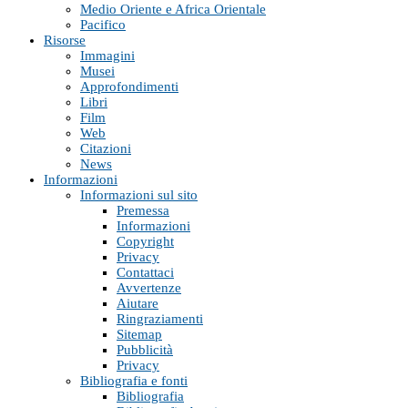
Medio Oriente e Africa Orientale
Pacifico
Risorse
Immagini
Musei
Approfondimenti
Libri
Film
Web
Citazioni
News
Informazioni
Informazioni sul sito
Premessa
Informazioni
Copyright
Privacy
Contattaci
Avvertenze
Aiutare
Ringraziamenti
Sitemap
Pubblicità
Privacy
Bibliografia e fonti
Bibliografia