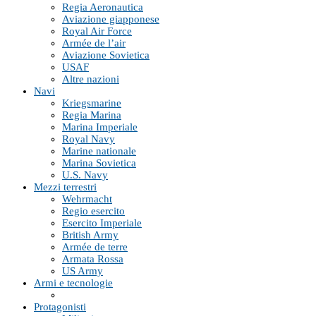
Regia Aeronautica
Aviazione giapponese
Royal Air Force
Armée de l’air
Aviazione Sovietica
USAF
Altre nazioni
Navi
Kriegsmarine
Regia Marina
Marina Imperiale
Royal Navy
Marine nationale
Marina Sovietica
U.S. Navy
Mezzi terrestri
Wehrmacht
Regio esercito
Esercito Imperiale
British Army
Armée de terre
Armata Rossa
US Army
Armi e tecnologie
Protagonisti