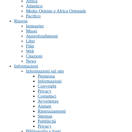
Africa
Atlantico
Medio Oriente e Africa Orientale
Pacifico
Risorse
Immagini
Musei
Approfondimenti
Libri
Film
Web
Citazioni
News
Informazioni
Informazioni sul sito
Premessa
Informazioni
Copyright
Privacy
Contattaci
Avvertenze
Aiutare
Ringraziamenti
Sitemap
Pubblicità
Privacy
Bibliografia e fonti