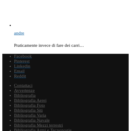
andre
Praticamente invece di fare dei carri…
Facebook
Pinterest
Linkedin
Email
Reddit
Contattaci
Avvertenze
Bibliografia
Bibliografia Aerei
Bibliografia Foto
Bibliografia Siti
Bibliografia Varia
Bibliografia Navale
Bibliografia Mezzi terrestri
Bibliografia Armi e Tecnonogie