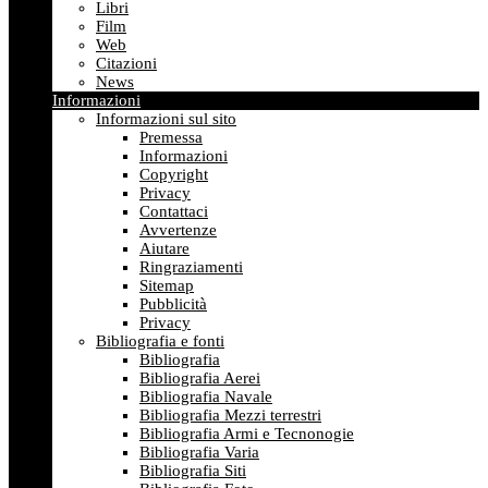
Libri
Film
Web
Citazioni
News
Informazioni
Informazioni sul sito
Premessa
Informazioni
Copyright
Privacy
Contattaci
Avvertenze
Aiutare
Ringraziamenti
Sitemap
Pubblicità
Privacy
Bibliografia e fonti
Bibliografia
Bibliografia Aerei
Bibliografia Navale
Bibliografia Mezzi terrestri
Bibliografia Armi e Tecnonogie
Bibliografia Varia
Bibliografia Siti