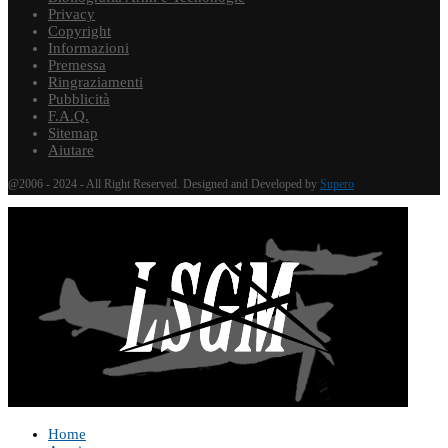
Privacy
Copyright
Informazioni
Premessa
Ringraziamenti
Pubblicità
F.A.Q.
Sitemap
Aiutare
@2006 - 2024 - All Right Reserved. Designed and Developed by
Supero
Home