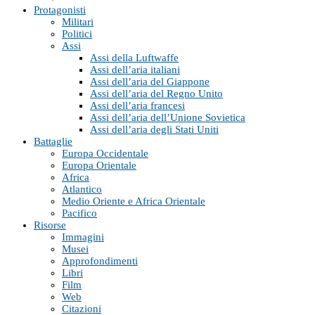
Protagonisti
Militari
Politici
Assi
Assi della Luftwaffe
Assi dell’aria italiani
Assi dell’aria del Giappone
Assi dell’aria del Regno Unito
Assi dell’aria francesi
Assi dell’aria dell’Unione Sovietica
Assi dell’aria degli Stati Uniti
Battaglie
Europa Occidentale
Europa Orientale
Africa
Atlantico
Medio Oriente e Africa Orientale
Pacifico
Risorse
Immagini
Musei
Approfondimenti
Libri
Film
Web
Citazioni