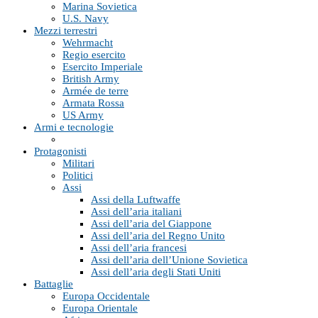
Marina Sovietica
U.S. Navy
Mezzi terrestri
Wehrmacht
Regio esercito
Esercito Imperiale
British Army
Armée de terre
Armata Rossa
US Army
Armi e tecnologie
Protagonisti
Militari
Politici
Assi
Assi della Luftwaffe
Assi dell’aria italiani
Assi dell’aria del Giappone
Assi dell’aria del Regno Unito
Assi dell’aria francesi
Assi dell’aria dell’Unione Sovietica
Assi dell’aria degli Stati Uniti
Battaglie
Europa Occidentale
Europa Orientale