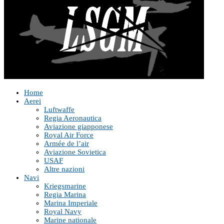
Home
Aerei
Luftwaffe
Regia Aeronautica
Aviazione giapponese
Royal Air Force
Armée de l’air
Aviazione Sovietica
USAF
Altre nazioni
Navi
Kriegsmarine
Regia Marina
Marina Imperiale
Royal Navy
Marine nationale