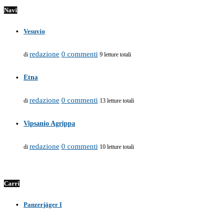
Navi
Vesuvio
redazione
0 commenti
di
9 letture totali
Etna
redazione
0 commenti
di
13 letture totali
Vipsanio Agrippa
redazione
0 commenti
di
10 letture totali
Carri
Panzerjäger I