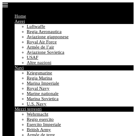
Home
Aerei
Luftwaffe
Regia Aeronautica
Aviazione giapponese
Royal Air Force
Armée de l’air
Aviazione Sovietica
USAF
Altre nazioni
Navi
Kriegsmarine
Regia Marina
Marina Imperiale
Royal Navy
Marine nationale
Marina Sovietica
U.S. Navy
Mezzi terrestri
Wehrmacht
Regio esercito
Esercito Imperiale
British Army
Armée de terre