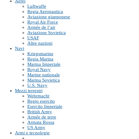
Aerei
Luftwaffe
Regia Aeronautica
Aviazione giapponese
Royal Air Force
Armée de l’air
Aviazione Sovietica
USAF
Altre nazioni
Navi
Kriegsmarine
Regia Marina
Marina Imperiale
Royal Navy
Marine nationale
Marina Sovietica
U.S. Navy
Mezzi terrestri
Wehrmacht
Regio esercito
Esercito Imperiale
British Army
Armée de terre
Armata Rossa
US Army
Armi e tecnologie