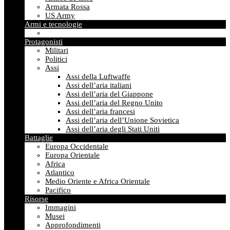
Armata Rossa
US Army
Armi e tecnologie
Protagonisti
Militari
Politici
Assi
Assi della Luftwaffe
Assi dell’aria italiani
Assi dell’aria del Giappone
Assi dell’aria del Regno Unito
Assi dell’aria francesi
Assi dell’aria dell’Unione Sovietica
Assi dell’aria degli Stati Uniti
Battaglie
Europa Occidentale
Europa Orientale
Africa
Atlantico
Medio Oriente e Africa Orientale
Pacifico
Risorse
Immagini
Musei
Approfondimenti