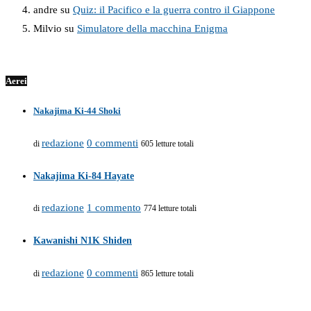
andre
su
Quiz: il Pacifico e la guerra contro il Giappone
Milvio
su
Simulatore della macchina Enigma
Aerei
Nakajima Ki-44 Shoki
redazione
0 commenti
di
605 letture totali
Nakajima Ki-84 Hayate
redazione
1 commento
di
774 letture totali
Kawanishi N1K Shiden
redazione
0 commenti
di
865 letture totali