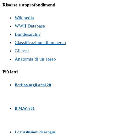
Risorse e approfondimenti
Wikipedia
WWII Database
Bundesarchiv
Classificazione di un aereo
Gli assi
Anatomia di un aereo
Più letti
Berlino negli anni 20
B.M.W. 801
Le trasfusioni di sangue