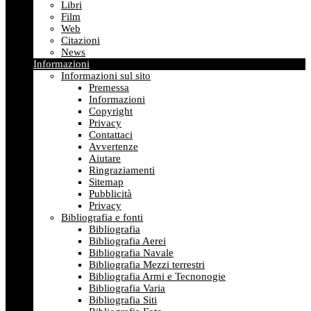
Libri
Film
Web
Citazioni
News
Informazioni
Informazioni sul sito
Premessa
Informazioni
Copyright
Privacy
Contattaci
Avvertenze
Aiutare
Ringraziamenti
Sitemap
Pubblicità
Privacy
Bibliografia e fonti
Bibliografia
Bibliografia Aerei
Bibliografia Navale
Bibliografia Mezzi terrestri
Bibliografia Armi e Tecnonogie
Bibliografia Varia
Bibliografia Siti