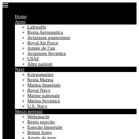
Home
Aerei
Luftwaffe
Regia Aeronautica
Aviazione giapponese
Royal Air Force
Armée de l’air
Aviazione Sovietica
USAF
Altre nazioni
Navi
Kriegsmarine
Regia Marina
Marina Imperiale
Royal Navy
Marine nationale
Marina Sovietica
U.S. Navy
Mezzi terrestri
Wehrmacht
Regio esercito
Esercito Imperiale
British Army
Armée de terre