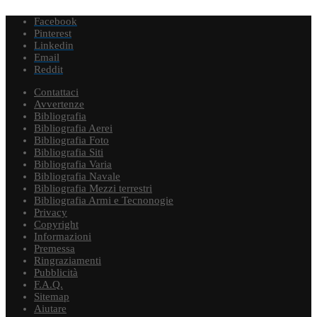
Facebook
Pinterest
Linkedin
Email
Reddit
Contattaci
Avvertenze
Bibliografia
Bibliografia Aerei
Bibliografia Foto
Bibliografia Siti
Bibliografia Varia
Bibliografia Navale
Bibliografia Mezzi terrestri
Bibliografia Armi e Tecnonogie
Privacy
Copyright
Informazioni
Premessa
Ringraziamenti
Pubblicità
F.A.Q.
Sitemap
Aiutare