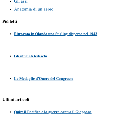
Gli assi
Anatomia di un aereo
Più letti
Ritrovato in Olanda uno Stirling disperso nel 1943
Gli ufficiali tedeschi
Le Medaglie d’Onore del Congresso
Ultimi articoli
Quiz: il Pacifico e la guerra contro il Giappone