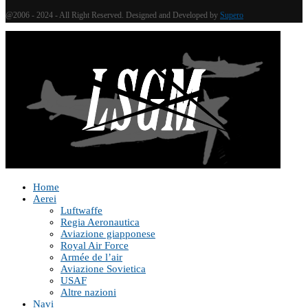
@2006 - 2024 - All Right Reserved. Designed and Developed by
Supero
Home
Aerei
Luftwaffe
Regia Aeronautica
Aviazione giapponese
Royal Air Force
Armée de l’air
Aviazione Sovietica
USAF
Altre nazioni
Navi