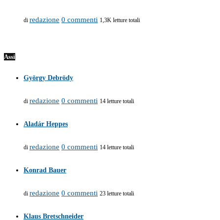
redazione
0 commenti
di
1,3K letture totali
Assi
György Debrödy
redazione
0 commenti
di
14 letture totali
Aladár Heppes
redazione
0 commenti
di
14 letture totali
Konrad Bauer
redazione
0 commenti
di
23 letture totali
Klaus Bretschneider