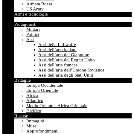
Armata Rossa
US Army
Armi e tecnologie
Protagonisti
Militari
Politici
Assi
Assi della Luftwaffe
Assi dell’aria italiani
Assi dell’aria del Giappone
Assi dell’aria del Regno Unito
Assi dell’aria francesi
Assi dell’aria dell’Unione Sovietica
Assi dell’aria degli Stati Uniti
Battaglie
Europa Occidentale
Europa Orientale
Africa
Atlantico
Medio Oriente e Africa Orientale
Pacifico
Risorse
Immagini
Musei
Approfondimenti