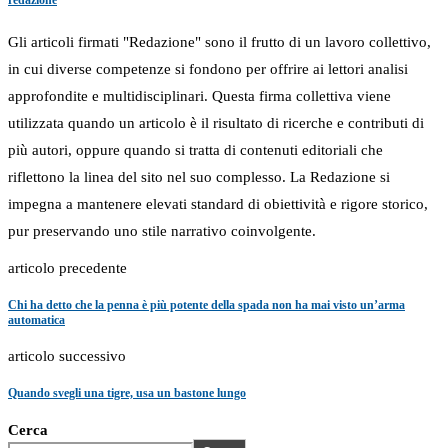
redazione
Gli articoli firmati "Redazione" sono il frutto di un lavoro collettivo,
in cui diverse competenze si fondono per offrire ai lettori analisi
approfondite e multidisciplinari. Questa firma collettiva viene
utilizzata quando un articolo è il risultato di ricerche e contributi di
più autori, oppure quando si tratta di contenuti editoriali che
riflettono la linea del sito nel suo complesso. La Redazione si
impegna a mantenere elevati standard di obiettività e rigore storico,
pur preservando uno stile narrativo coinvolgente.
articolo precedente
Chi ha detto che la penna è più potente della spada non ha mai visto un’arma
automatica
articolo successivo
Quando svegli una tigre, usa un bastone lungo
Cerca