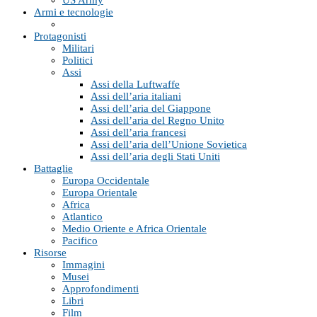
Armi e tecnologie
Protagonisti
Militari
Politici
Assi
Assi della Luftwaffe
Assi dell’aria italiani
Assi dell’aria del Giappone
Assi dell’aria del Regno Unito
Assi dell’aria francesi
Assi dell’aria dell’Unione Sovietica
Assi dell’aria degli Stati Uniti
Battaglie
Europa Occidentale
Europa Orientale
Africa
Atlantico
Medio Oriente e Africa Orientale
Pacifico
Risorse
Immagini
Musei
Approfondimenti
Libri
Film