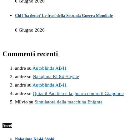
6 Giugno 2026
Chi l’ha detto? Le frasi della Seconda Guerra Mondiale
6 Giugno 2026
Commenti recenti
andre
su
Autoblinda AB41
andre
su
Nakajima Ki-84 Hayate
andre
su
Autoblinda AB41
andre
su
Quiz: il Pacifico e la guerra contro il Giappone
Milvio
su
Simulatore della macchina Enigma
Aerei
Nakajima Ki-44 Shoki