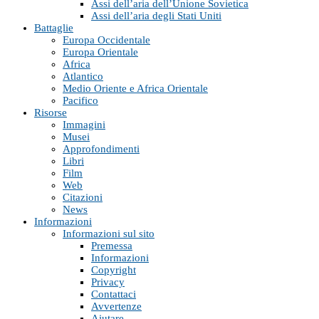
Assi dell’aria dell’Unione Sovietica
Assi dell’aria degli Stati Uniti
Battaglie
Europa Occidentale
Europa Orientale
Africa
Atlantico
Medio Oriente e Africa Orientale
Pacifico
Risorse
Immagini
Musei
Approfondimenti
Libri
Film
Web
Citazioni
News
Informazioni
Informazioni sul sito
Premessa
Informazioni
Copyright
Privacy
Contattaci
Avvertenze
Aiutare