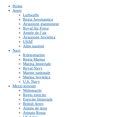
Home
Aerei
Luftwaffe
Regia Aeronautica
Aviazione giapponese
Royal Air Force
Armée de l’air
Aviazione Sovietica
USAF
Altre nazioni
Navi
Kriegsmarine
Regia Marina
Marina Imperiale
Royal Navy
Marine nationale
Marina Sovietica
U.S. Navy
Mezzi terrestri
Wehrmacht
Regio esercito
Esercito Imperiale
British Army
Armée de terre
Armata Rossa
US Army