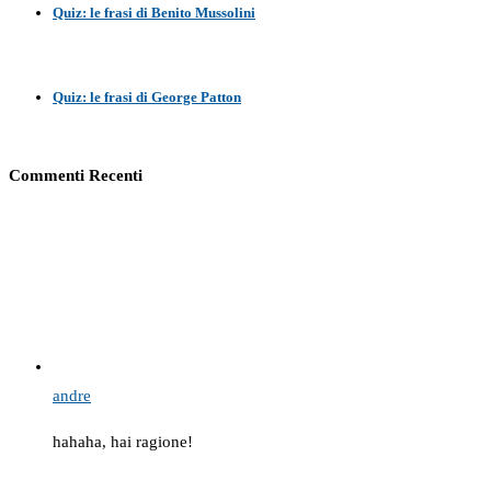
Quiz: le frasi di Benito Mussolini
Quiz: le frasi di George Patton
Commenti Recenti
andre
hahaha, hai ragione!