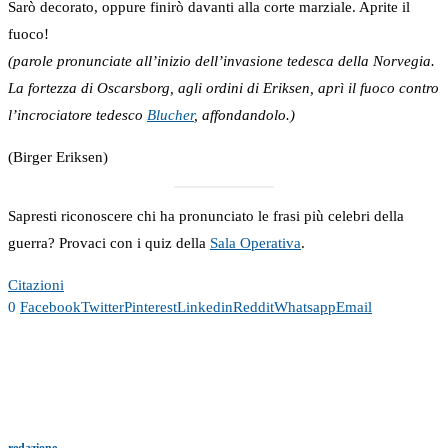
Sarò decorato, oppure finirò davanti alla corte marziale. Aprite il
fuoco!
(parole pronunciate all’inizio dell’invasione tedesca della Norvegia.
La fortezza di Oscarsborg, agli ordini di Eriksen, aprì il fuoco contro
l’incrociatore tedesco
Blucher
, affondandolo.)
(Birger Eriksen)
Sapresti riconoscere chi ha pronunciato le frasi più celebri della
guerra? Provaci con i quiz della
Sala Operativa
.
Citazioni
0
Facebook
Twitter
Pinterest
Linkedin
Reddit
Whatsapp
Email