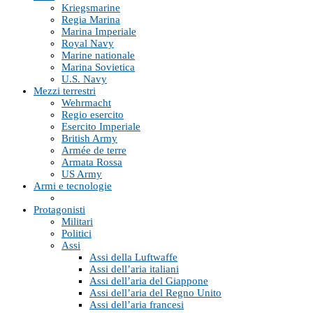
Kriegsmarine
Regia Marina
Marina Imperiale
Royal Navy
Marine nationale
Marina Sovietica
U.S. Navy
Mezzi terrestri
Wehrmacht
Regio esercito
Esercito Imperiale
British Army
Armée de terre
Armata Rossa
US Army
Armi e tecnologie
Protagonisti
Militari
Politici
Assi
Assi della Luftwaffe
Assi dell’aria italiani
Assi dell’aria del Giappone
Assi dell’aria del Regno Unito
Assi dell’aria francesi