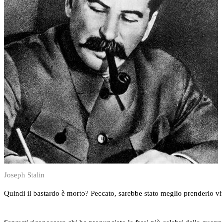
Joseph Stalin
Quindi il bastardo è morto? Peccato, sarebbe stato meglio prenderlo vi