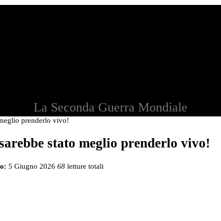
La Seconda Guerra Mondiale
 meglio prenderlo vivo!
sarebbe stato meglio prenderlo vivo!
o:
5 Giugno 2026
68
letture totali