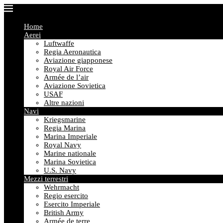
Home
Aerei
Luftwaffe
Regia Aeronautica
Aviazione giapponese
Royal Air Force
Armée de l’air
Aviazione Sovietica
USAF
Altre nazioni
Navi
Kriegsmarine
Regia Marina
Marina Imperiale
Royal Navy
Marine nationale
Marina Sovietica
U.S. Navy
Mezzi terrestri
Wehrmacht
Regio esercito
Esercito Imperiale
British Army
Armée de terre