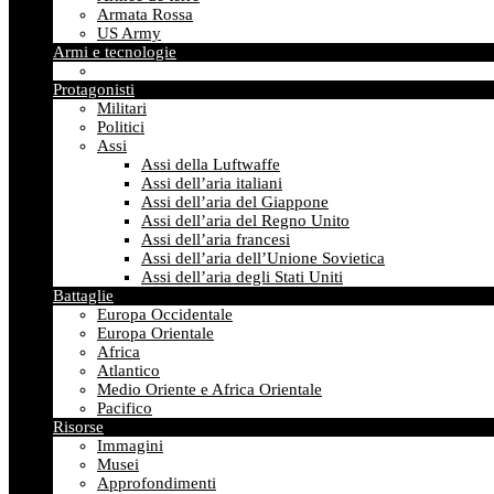
Armata Rossa
US Army
Armi e tecnologie
Protagonisti
Militari
Politici
Assi
Assi della Luftwaffe
Assi dell’aria italiani
Assi dell’aria del Giappone
Assi dell’aria del Regno Unito
Assi dell’aria francesi
Assi dell’aria dell’Unione Sovietica
Assi dell’aria degli Stati Uniti
Battaglie
Europa Occidentale
Europa Orientale
Africa
Atlantico
Medio Oriente e Africa Orientale
Pacifico
Risorse
Immagini
Musei
Approfondimenti