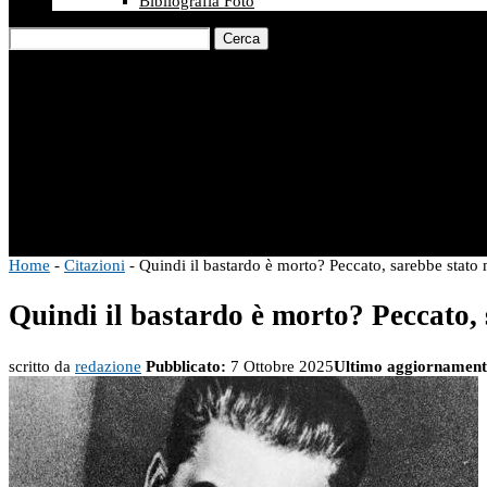
Bibliografia Foto
Cerca
Home
-
Citazioni
-
Quindi il bastardo è morto? Peccato, sarebbe stato
Quindi il bastardo è morto? Peccato, 
scritto da
redazione
Pubblicato:
7 Ottobre 2025
Ultimo aggiornament