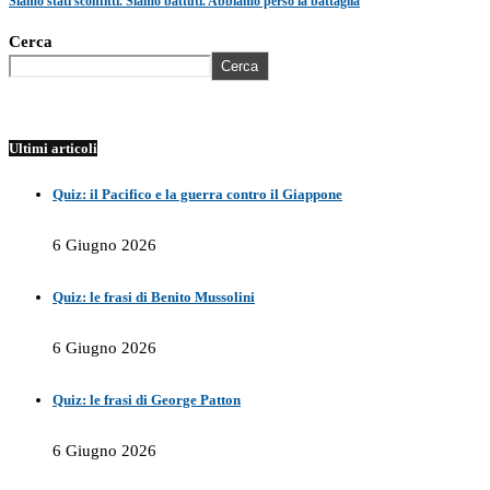
Siamo stati sconfitti. Siamo battuti. Abbiamo perso la battaglia
Cerca
Cerca
Ultimi articoli
Quiz: il Pacifico e la guerra contro il Giappone
6 Giugno 2026
Quiz: le frasi di Benito Mussolini
6 Giugno 2026
Quiz: le frasi di George Patton
6 Giugno 2026