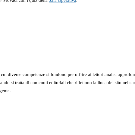
a? Provaci con i quiz della
Sala Operativa
.
in cui diverse competenze si fondono per offrire ai lettori analisi approfo
 quando si tratta di contenuti editoriali che riflettono la linea del sito 
gente.