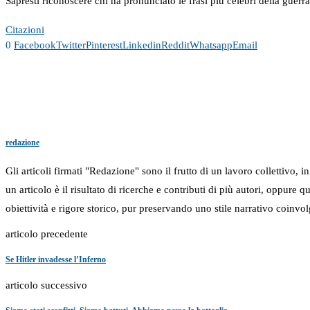
Sapresti riconoscere chi ha pronunciato le frasi più celebri della guerr
Citazioni
0
Facebook
Twitter
Pinterest
Linkedin
Reddit
Whatsapp
Email
redazione
Gli articoli firmati "Redazione" sono il frutto di un lavoro collettivo, 
un articolo è il risultato di ricerche e contributi di più autori, oppure
obiettività e rigore storico, pur preservando uno stile narrativo coinvol
articolo precedente
Se Hitler invadesse l’Inferno
articolo successivo