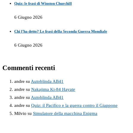
Quiz: le frasi di Winston Churchill
6 Giugno 2026
Chi l’ha detto? Le frasi della Seconda Guerra Mondiale
6 Giugno 2026
Commenti recenti
andre
su
Autoblinda AB41
andre
su
Nakajima Ki-84 Hayate
andre
su
Autoblinda AB41
andre
su
Quiz: il Pacifico e la guerra contro il Giappone
Milvio
su
Simulatore della macchina Enigma