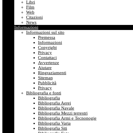
Libri
Film
Web
Citazioni
News
Informazioni
Informazioni sul sito
Premessa
Informazioni
Copyright
Privacy
Contattaci
Avvertenze
Aiutare
Ringraziamenti
Sitemap
Pubblicità
Privacy
Bibliografia e fonti
Bibliografia
Bibliografia Aerei
Bibliografia Navale
Bibliografia Mezzi terrestri
Bibliografia Armi e Tecnonogie
Bibliografia Varia
Bibliografia Siti