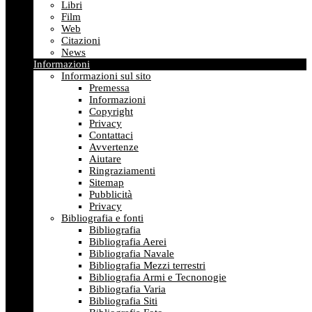
Libri
Film
Web
Citazioni
News
Informazioni
Informazioni sul sito
Premessa
Informazioni
Copyright
Privacy
Contattaci
Avvertenze
Aiutare
Ringraziamenti
Sitemap
Pubblicità
Privacy
Bibliografia e fonti
Bibliografia
Bibliografia Aerei
Bibliografia Navale
Bibliografia Mezzi terrestri
Bibliografia Armi e Tecnonogie
Bibliografia Varia
Bibliografia Siti