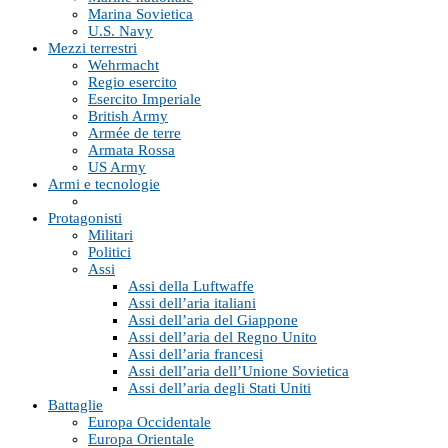
Marina Sovietica
U.S. Navy
Mezzi terrestri
Wehrmacht
Regio esercito
Esercito Imperiale
British Army
Armée de terre
Armata Rossa
US Army
Armi e tecnologie
Protagonisti
Militari
Politici
Assi
Assi della Luftwaffe
Assi dell’aria italiani
Assi dell’aria del Giappone
Assi dell’aria del Regno Unito
Assi dell’aria francesi
Assi dell’aria dell’Unione Sovietica
Assi dell’aria degli Stati Uniti
Battaglie
Europa Occidentale
Europa Orientale