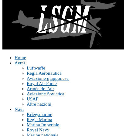
Home
Aerei
Luftwaffe
Regia Aeronautica
Aviazione giapponese
Royal Air Force
Armée de l’air
Aviazione Sovietica
USAF
Altre nazioni
Navi
Kriegsmarine
Regia Marina
Marina Imperiale
Royal Navy
Marine nationale