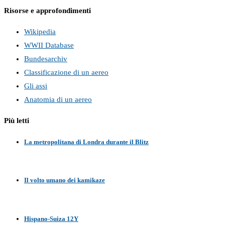
Risorse e approfondimenti
Wikipedia
WWII Database
Bundesarchiv
Classificazione di un aereo
Gli assi
Anatomia di un aereo
Più letti
La metropolitana di Londra durante il Blitz
Il volto umano dei kamikaze
Hispano-Suiza 12Y