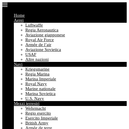
Home
Aerei
Luftwaffe
Regia Aeronautica
Aviazione giapponese
Royal Air Force
Armée de l’air
Aviazione Sovietica
USAF
Altre nazioni
Navi
Kriegsmarine
Regia Marina
Marina Imperiale
Royal Navy
Marine nationale
Marina Sovietica
U.S. Navy
Mezzi terrestri
Wehrmacht
Regio esercito
Esercito Imperiale
British Army
Armée de terre