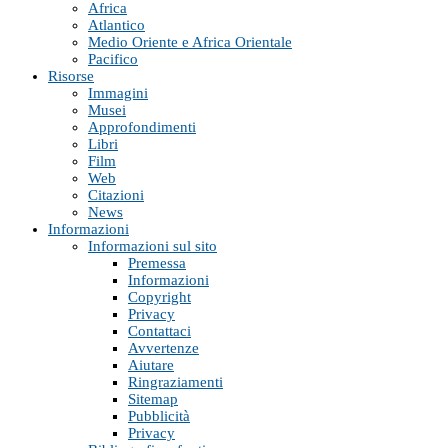
Africa
Atlantico
Medio Oriente e Africa Orientale
Pacifico
Risorse
Immagini
Musei
Approfondimenti
Libri
Film
Web
Citazioni
News
Informazioni
Informazioni sul sito
Premessa
Informazioni
Copyright
Privacy
Contattaci
Avvertenze
Aiutare
Ringraziamenti
Sitemap
Pubblicità
Privacy