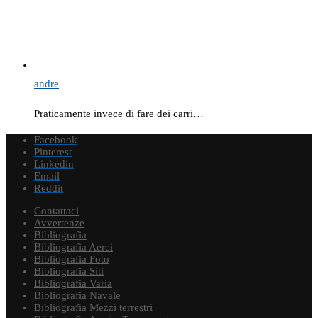
andre
Praticamente invece di fare dei carri…
Facebook
Pinterest
Linkedin
Email
Reddit
Contattaci
Avvertenze
Bibliografia
Bibliografia Aerei
Bibliografia Foto
Bibliografia Siti
Bibliografia Varia
Bibliografia Navale
Bibliografia Mezzi terrestri