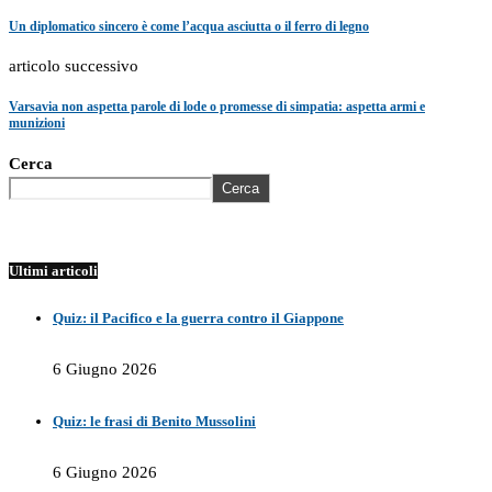
Un diplomatico sincero è come l’acqua asciutta o il ferro di legno
articolo successivo
Varsavia non aspetta parole di lode o promesse di simpatia: aspetta armi e
munizioni
Cerca
Cerca
Ultimi articoli
Quiz: il Pacifico e la guerra contro il Giappone
6 Giugno 2026
Quiz: le frasi di Benito Mussolini
6 Giugno 2026