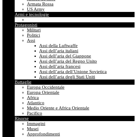
Armata Rossa
US Army
Armi e tecnologie
Protagonisti
Militari
Politici
Assi
Assi della Luftwaffe
Assi dell’aria italiani
Assi dell’aria del Giappone
Assi dell’aria del Regno Unito
Assi dell’aria francesi
Assi dell’aria dell’Unione Sovietica
Assi dell’aria degli Stati Uniti
Battaglie
Europa Occidentale
Europa Orientale
Africa
Atlantico
Medio Oriente e Africa Orientale
Pacifico
Risorse
Immagini
Musei
Approfondimenti