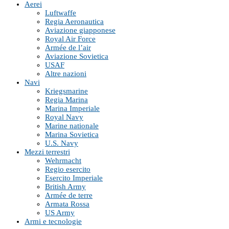
Aerei
Luftwaffe
Regia Aeronautica
Aviazione giapponese
Royal Air Force
Armée de l’air
Aviazione Sovietica
USAF
Altre nazioni
Navi
Kriegsmarine
Regia Marina
Marina Imperiale
Royal Navy
Marine nationale
Marina Sovietica
U.S. Navy
Mezzi terrestri
Wehrmacht
Regio esercito
Esercito Imperiale
British Army
Armée de terre
Armata Rossa
US Army
Armi e tecnologie