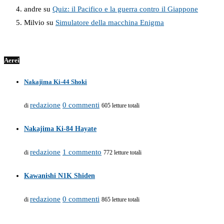
andre
su
Quiz: il Pacifico e la guerra contro il Giappone
Milvio
su
Simulatore della macchina Enigma
Aerei
Nakajima Ki-44 Shoki
redazione
0 commenti
di
605 letture totali
Nakajima Ki-84 Hayate
redazione
1 commento
di
772 letture totali
Kawanishi N1K Shiden
redazione
0 commenti
di
865 letture totali