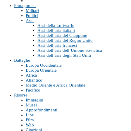
Protagonisti
Militari
Politici
Assi
Assi della Luftwaffe
Assi dell’aria italiani
Assi dell’aria del Giappone
Assi dell’aria del Regno Unito
Assi dell’aria francesi
Assi dell’aria dell’Unione Sovietica
Assi dell’aria degli Stati Uniti
Battaglie
Europa Occidentale
Europa Orientale
Africa
Atlantico
Medio Oriente e Africa Orientale
Pacifico
Risorse
Immagini
Musei
Approfondimenti
Libri
Film
Web
Citazioni