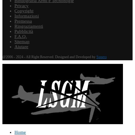
Bibliografia Armi e Tecnonogie
Privacy
Copyright
Informazioni
Premessa
Ringraziamenti
Pubblicità
F.A.Q.
Sitemap
Aiutare
@2006 - 2024 - All Right Reserved. Designed and Developed by
Supero
Home