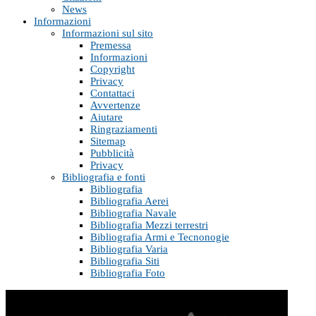
News
Informazioni
Informazioni sul sito
Premessa
Informazioni
Copyright
Privacy
Contattaci
Avvertenze
Aiutare
Ringraziamenti
Sitemap
Pubblicità
Privacy
Bibliografia e fonti
Bibliografia
Bibliografia Aerei
Bibliografia Navale
Bibliografia Mezzi terrestri
Bibliografia Armi e Tecnonogie
Bibliografia Varia
Bibliografia Siti
Bibliografia Foto