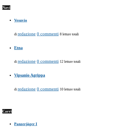
Navi
Vesuvio
redazione
0 commenti
di
8 letture totali
Etna
redazione
0 commenti
di
12 letture totali
Vipsanio Agrippa
redazione
0 commenti
di
10 letture totali
Carri
Panzerjäger I