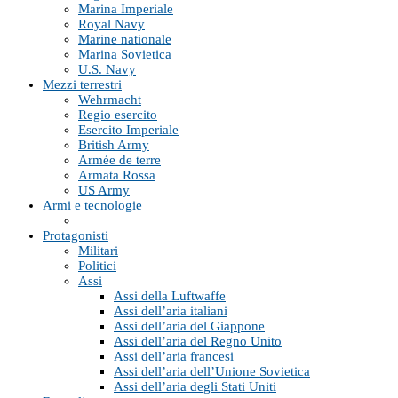
Marina Imperiale
Royal Navy
Marine nationale
Marina Sovietica
U.S. Navy
Mezzi terrestri
Wehrmacht
Regio esercito
Esercito Imperiale
British Army
Armée de terre
Armata Rossa
US Army
Armi e tecnologie
Protagonisti
Militari
Politici
Assi
Assi della Luftwaffe
Assi dell’aria italiani
Assi dell’aria del Giappone
Assi dell’aria del Regno Unito
Assi dell’aria francesi
Assi dell’aria dell’Unione Sovietica
Assi dell’aria degli Stati Uniti