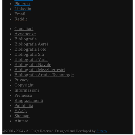
Pinterest
Linkedin
Email
Reddit
Contattaci
Avvertenze
Bibliografia
Bibliografia Aerei
Bibliografia Foto
Bibliografia Siti
Bibliografia Varia
Bibliografia Navale
Bibliografia Mezzi terrestri
Bibliografia Armi e Tecnonogie
Privacy
Copyright
Informazioni
Premessa
Ringraziamenti
Pubblicità
F.A.Q.
Sitemap
Aiutare
@2006 - 2024 - All Right Reserved. Designed and Developed by
Supero