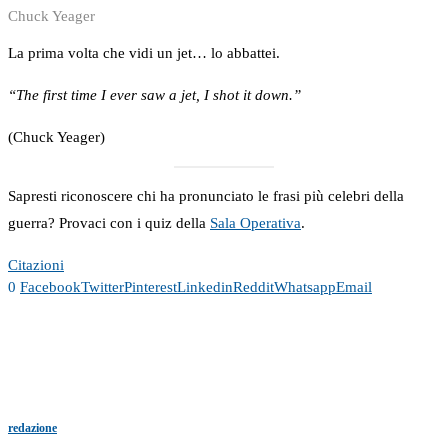
Chuck Yeager
La prima volta che vidi un jet… lo abbattei.
“The first time I ever saw a jet, I shot it down.”
(Chuck Yeager)
Sapresti riconoscere chi ha pronunciato le frasi più celebri della
guerra? Provaci con i quiz della
Sala Operativa
.
Citazioni
0
Facebook
Twitter
Pinterest
Linkedin
Reddit
Whatsapp
Email
redazione