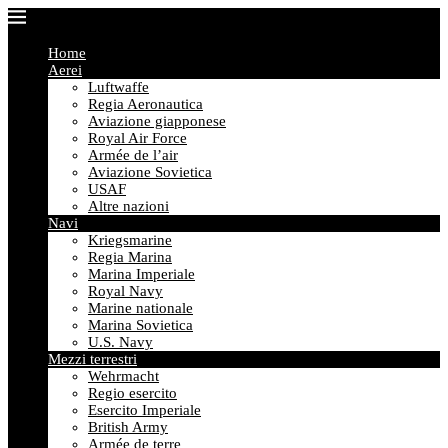
Home
Aerei
Luftwaffe
Regia Aeronautica
Aviazione giapponese
Royal Air Force
Armée de l’air
Aviazione Sovietica
USAF
Altre nazioni
Navi
Kriegsmarine
Regia Marina
Marina Imperiale
Royal Navy
Marine nationale
Marina Sovietica
U.S. Navy
Mezzi terrestri
Wehrmacht
Regio esercito
Esercito Imperiale
British Army
Armée de terre