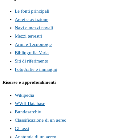
Le fonti principali
Aerei e aviazione
Navi e mezzi navali
Mezzi terrestri
Armi e Tecnonogie
Bibliografia Varia
Siti di riferimento
Fotografie e immagini
Risorse e approfondimenti
Wikipedia
WWII Database
Bundesarchiv
Classificazione di un aereo
Gli assi
Anatomia di un aereo