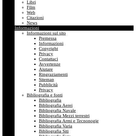
Libri
Film
Web
Citazioni
News
Informazioni
Informazioni sul sito
Premessa
Informazioni
Copyright
Privacy
Contattaci
Avvertenze
Aiutare
Ringraziamenti
Sitemap
Pubblicità
Privacy
Bibliografia e fonti
Bibliografia
Bibliografia Aerei
Bibliografia Navale
Bibliografia Mezzi terrestri
Bibliografia Armi e Tecnonogie
Bibliografia Varia
Bibliografia Siti