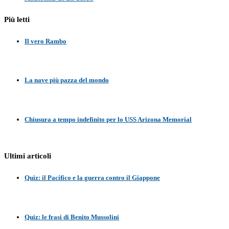
Più letti
Il vero Rambo
La nave più pazza del mondo
Chiusura a tempo indefinito per lo USS Arizona Memorial
Ultimi articoli
Quiz: il Pacifico e la guerra contro il Giappone
Quiz: le frasi di Benito Mussolini