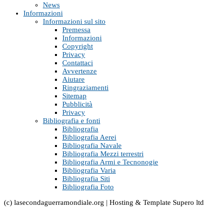
News
Informazioni
Informazioni sul sito
Premessa
Informazioni
Copyright
Privacy
Contattaci
Avvertenze
Aiutare
Ringraziamenti
Sitemap
Pubblicità
Privacy
Bibliografia e fonti
Bibliografia
Bibliografia Aerei
Bibliografia Navale
Bibliografia Mezzi terrestri
Bibliografia Armi e Tecnonogie
Bibliografia Varia
Bibliografia Siti
Bibliografia Foto
(c) lasecondaguerramondiale.org | Hosting & Template Supero ltd