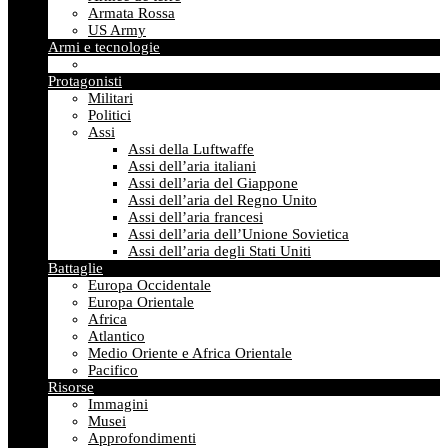
Armata Rossa
US Army
Armi e tecnologie
Protagonisti
Militari
Politici
Assi
Assi della Luftwaffe
Assi dell’aria italiani
Assi dell’aria del Giappone
Assi dell’aria del Regno Unito
Assi dell’aria francesi
Assi dell’aria dell’Unione Sovietica
Assi dell’aria degli Stati Uniti
Battaglie
Europa Occidentale
Europa Orientale
Africa
Atlantico
Medio Oriente e Africa Orientale
Pacifico
Risorse
Immagini
Musei
Approfondimenti