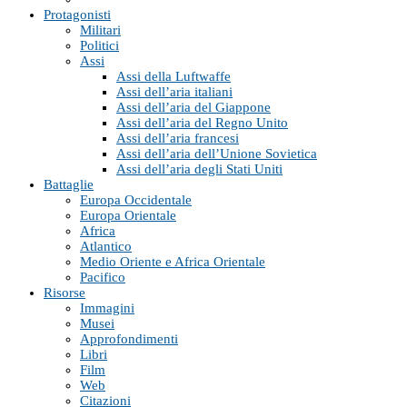
Protagonisti
Militari
Politici
Assi
Assi della Luftwaffe
Assi dell’aria italiani
Assi dell’aria del Giappone
Assi dell’aria del Regno Unito
Assi dell’aria francesi
Assi dell’aria dell’Unione Sovietica
Assi dell’aria degli Stati Uniti
Battaglie
Europa Occidentale
Europa Orientale
Africa
Atlantico
Medio Oriente e Africa Orientale
Pacifico
Risorse
Immagini
Musei
Approfondimenti
Libri
Film
Web
Citazioni