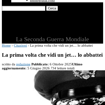
Bibliografia Foto
Cerca
La Seconda Guerra Mondiale
Home
-
Citazioni
-
La prima volta che vidi un jet… lo abbattei
La prima volta che vidi un jet… lo abbattei
scritto da
redazione
Pubblicato:
6 Ottobre 2025
Ultimo
aggiornamento:
5 Giugno 2026
734
letture totali