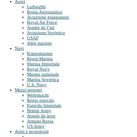
Aerei
Luftwaffe
Regia Aeronautica
Aviazione giapponese
Royal Air Force
Armée de l’air
Aviazione Sovietica
USAF
Altre nazioni
Navi
Kriegsmarine
Regia Marina
Marina Imperiale
Royal Navy
Marine nationale
Marina Sovietica
U.S. Navy
Mezzi terrestri
Wehrmacht
Regio esercito
Esercito Imperiale
British Army
Armée de terre
Armata Rossa
US Army
Armi e tecnologie