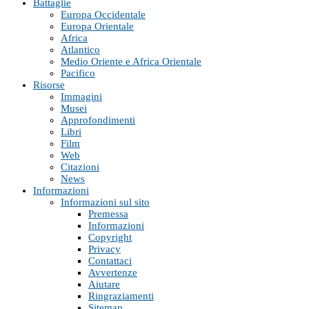
Battaglie
Europa Occidentale
Europa Orientale
Africa
Atlantico
Medio Oriente e Africa Orientale
Pacifico
Risorse
Immagini
Musei
Approfondimenti
Libri
Film
Web
Citazioni
News
Informazioni
Informazioni sul sito
Premessa
Informazioni
Copyright
Privacy
Contattaci
Avvertenze
Aiutare
Ringraziamenti
Sitemap