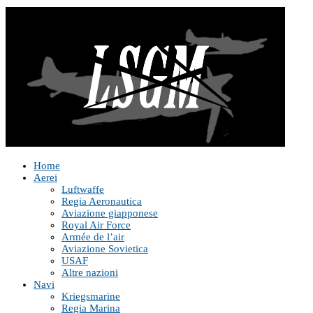
Home
Aerei
Luftwaffe
Regia Aeronautica
Aviazione giapponese
Royal Air Force
Armée de l’air
Aviazione Sovietica
USAF
Altre nazioni
Navi
Kriegsmarine
Regia Marina