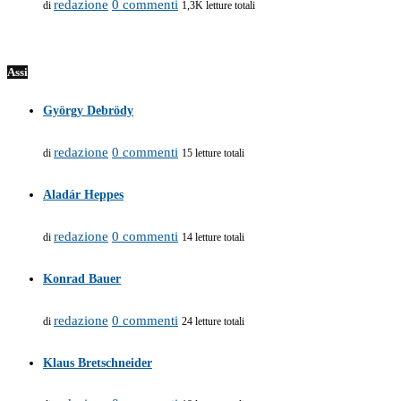
redazione
0 commenti
di
1,3K letture totali
Assi
György Debrödy
redazione
0 commenti
di
15 letture totali
Aladár Heppes
redazione
0 commenti
di
14 letture totali
Konrad Bauer
redazione
0 commenti
di
24 letture totali
Klaus Bretschneider