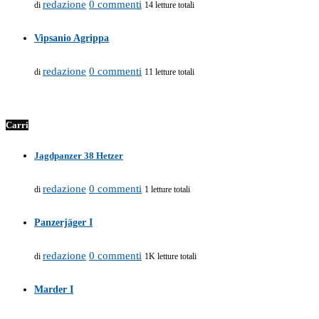
redazione
0 commenti
di
14 letture totali
Vipsanio Agrippa
redazione
0 commenti
di
11 letture totali
Carri
Jagdpanzer 38 Hetzer
redazione
0 commenti
di
1 letture totali
Panzerjäger I
redazione
0 commenti
di
1K letture totali
Marder I