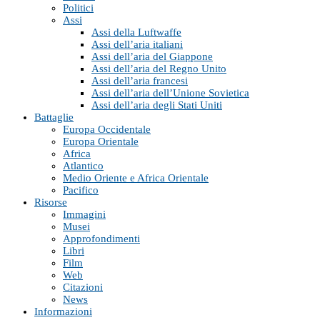
Politici
Assi
Assi della Luftwaffe
Assi dell’aria italiani
Assi dell’aria del Giappone
Assi dell’aria del Regno Unito
Assi dell’aria francesi
Assi dell’aria dell’Unione Sovietica
Assi dell’aria degli Stati Uniti
Battaglie
Europa Occidentale
Europa Orientale
Africa
Atlantico
Medio Oriente e Africa Orientale
Pacifico
Risorse
Immagini
Musei
Approfondimenti
Libri
Film
Web
Citazioni
News
Informazioni