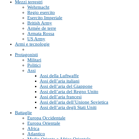
Mezzi terrestri
Wehrmacht
Regio esercito
Esercito Imperiale
British Army
Armée de terre
Armata Rossa
US Army
Armi e tecnologie
Protagonisti
Militari
Politici
Assi
Assi della Luftwaffe
Assi dell’aria italiani
Assi dell’aria del Giappone
Assi dell’aria del Regno Unito
Assi dell’aria francesi
Assi dell’aria dell’Unione Sovietica
Assi dell’aria degli Stati Uniti
Battaglie
Europa Occidentale
Europa Orientale
Africa
Atlantico
Medio Oriente e Africa Orientale