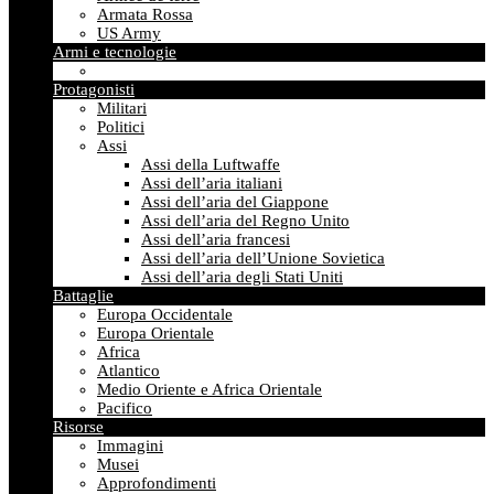
Armata Rossa
US Army
Armi e tecnologie
Protagonisti
Militari
Politici
Assi
Assi della Luftwaffe
Assi dell’aria italiani
Assi dell’aria del Giappone
Assi dell’aria del Regno Unito
Assi dell’aria francesi
Assi dell’aria dell’Unione Sovietica
Assi dell’aria degli Stati Uniti
Battaglie
Europa Occidentale
Europa Orientale
Africa
Atlantico
Medio Oriente e Africa Orientale
Pacifico
Risorse
Immagini
Musei
Approfondimenti