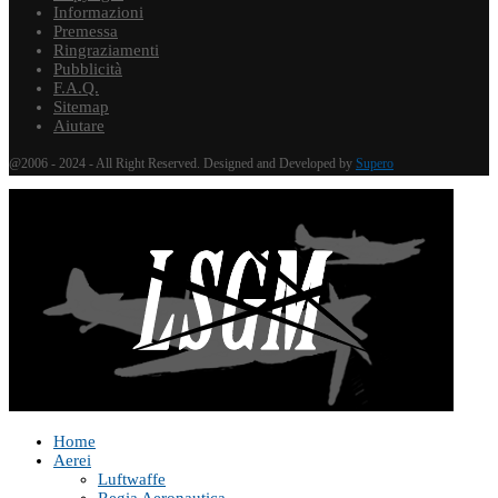
Informazioni
Premessa
Ringraziamenti
Pubblicità
F.A.Q.
Sitemap
Aiutare
@2006 - 2024 - All Right Reserved. Designed and Developed by
Supero
Home
Aerei
Luftwaffe
Regia Aeronautica