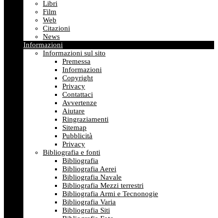
Libri
Film
Web
Citazioni
News
Informazioni
Informazioni sul sito
Premessa
Informazioni
Copyright
Privacy
Contattaci
Avvertenze
Aiutare
Ringraziamenti
Sitemap
Pubblicità
Privacy
Bibliografia e fonti
Bibliografia
Bibliografia Aerei
Bibliografia Navale
Bibliografia Mezzi terrestri
Bibliografia Armi e Tecnonogie
Bibliografia Varia
Bibliografia Siti