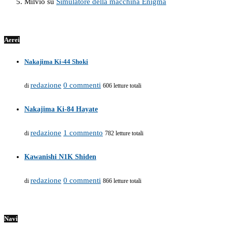
Milvio
su
Simulatore della macchina Enigma
Aerei
Nakajima Ki-44 Shoki
redazione
0 commenti
di
606 letture totali
Nakajima Ki-84 Hayate
redazione
1 commento
di
782 letture totali
Kawanishi N1K Shiden
redazione
0 commenti
di
866 letture totali
Navi