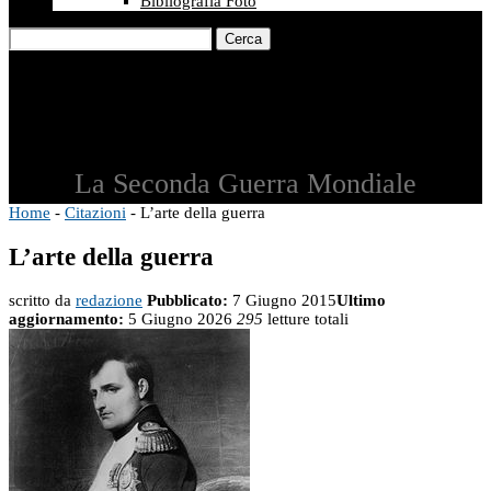
Bibliografia Foto
Cerca
La Seconda Guerra Mondiale
Home
-
Citazioni
-
L’arte della guerra
L’arte della guerra
scritto da
redazione
Pubblicato:
7 Giugno 2015
Ultimo
aggiornamento:
5 Giugno 2026
295
letture totali