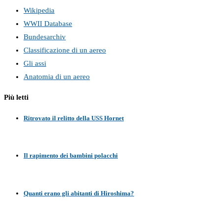
Wikipedia
WWII Database
Bundesarchiv
Classificazione di un aereo
Gli assi
Anatomia di un aereo
Più letti
Ritrovato il relitto della USS Hornet
Il rapimento dei bambini polacchi
Quanti erano gli abitanti di Hiroshima?