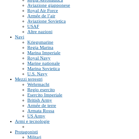
Aviazione giapponese
Royal Air Force
Armée de l’air
Aviazione Sovietica
USAF
Altre nazioni
Navi
Kriegsmarine
Regia Marina
Marina Imperiale
Royal Navy
Marine nationale
Marina Sovietica
U.S. Navy
Mezzi terrestri
Wehrmacht
Regio esercito
Esercito Imperiale
British Army
Armée de terre
Armata Rossa
US Army
Armi e tecnologie
Protagonisti
Militari