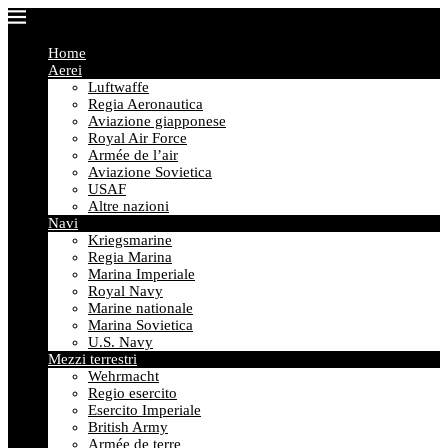
Home
Aerei
Luftwaffe
Regia Aeronautica
Aviazione giapponese
Royal Air Force
Armée de l’air
Aviazione Sovietica
USAF
Altre nazioni
Navi
Kriegsmarine
Regia Marina
Marina Imperiale
Royal Navy
Marine nationale
Marina Sovietica
U.S. Navy
Mezzi terrestri
Wehrmacht
Regio esercito
Esercito Imperiale
British Army
Armée de terre