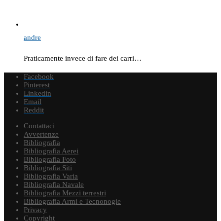
andre
Praticamente invece di fare dei carri…
Facebook
Pinterest
Linkedin
Email
Reddit
Contattaci
Avvertenze
Bibliografia
Bibliografia Aerei
Bibliografia Foto
Bibliografia Siti
Bibliografia Varia
Bibliografia Navale
Bibliografia Mezzi terrestri
Bibliografia Armi e Tecnonogie
Privacy
Copyright