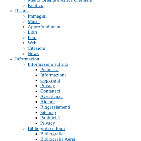
Pacifico
Risorse
Immagini
Musei
Approfondimenti
Libri
Film
Web
Citazioni
News
Informazioni
Informazioni sul sito
Premessa
Informazioni
Copyright
Privacy
Contattaci
Avvertenze
Aiutare
Ringraziamenti
Sitemap
Pubblicità
Privacy
Bibliografia e fonti
Bibliografia
Bibliografia Aerei