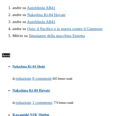
andre
su
Autoblinda AB41
andre
su
Nakajima Ki-84 Hayate
andre
su
Autoblinda AB41
andre
su
Quiz: il Pacifico e la guerra contro il Giappone
Milvio
su
Simulatore della macchina Enigma
Aerei
Nakajima Ki-44 Shoki
redazione
0 commenti
di
605 letture totali
Nakajima Ki-84 Hayate
redazione
1 commento
di
774 letture totali
Kawanishi N1K Shiden