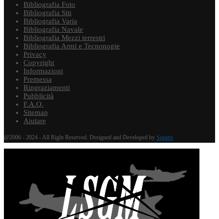
Bibliografia Foto
Bibliografia Siti
Bibliografia Varia
Bibliografia Navale
Bibliografia Mezzi terrestri
Bibliografia Armi e Tecnonogie
Privacy
Copyright
Informazioni
Premessa
Ringraziamenti
Pubblicità
F.A.Q.
Sitemap
Aiutare
@2006 - 2024 - All Right Reserved. Designed and Developed by
Supero