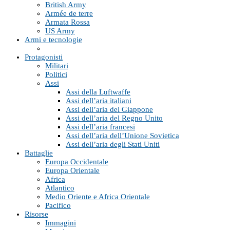
British Army
Armée de terre
Armata Rossa
US Army
Armi e tecnologie
Protagonisti
Militari
Politici
Assi
Assi della Luftwaffe
Assi dell’aria italiani
Assi dell’aria del Giappone
Assi dell’aria del Regno Unito
Assi dell’aria francesi
Assi dell’aria dell’Unione Sovietica
Assi dell’aria degli Stati Uniti
Battaglie
Europa Occidentale
Europa Orientale
Africa
Atlantico
Medio Oriente e Africa Orientale
Pacifico
Risorse
Immagini