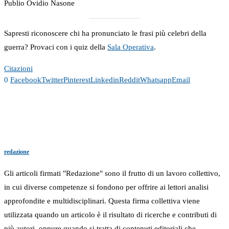
Publio Ovidio Nasone
Sapresti riconoscere chi ha pronunciato le frasi più celebri della
guerra? Provaci con i quiz della
Sala Operativa
.
Citazioni
0
Facebook
Twitter
Pinterest
Linkedin
Reddit
Whatsapp
Email
redazione
Gli articoli firmati "Redazione" sono il frutto di un lavoro collettivo,
in cui diverse competenze si fondono per offrire ai lettori analisi
approfondite e multidisciplinari. Questa firma collettiva viene
utilizzata quando un articolo è il risultato di ricerche e contributi di
più autori, oppure quando si tratta di contenuti editoriali che