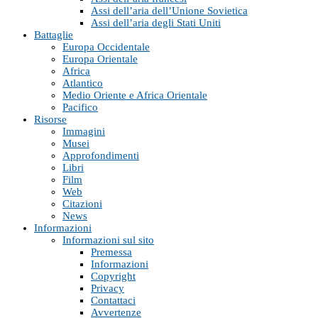
Assi dell’aria dell’Unione Sovietica
Assi dell’aria degli Stati Uniti
Battaglie
Europa Occidentale
Europa Orientale
Africa
Atlantico
Medio Oriente e Africa Orientale
Pacifico
Risorse
Immagini
Musei
Approfondimenti
Libri
Film
Web
Citazioni
News
Informazioni
Informazioni sul sito
Premessa
Informazioni
Copyright
Privacy
Contattaci
Avvertenze