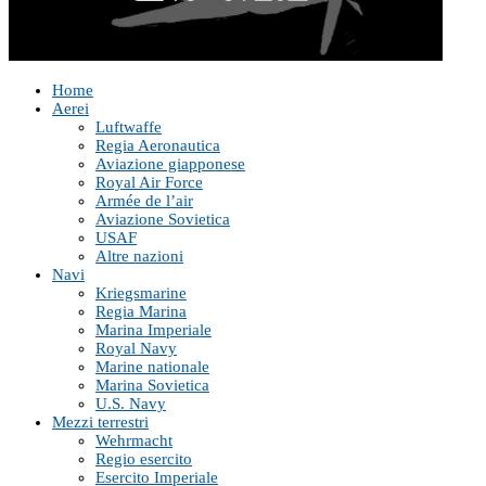
Home
Aerei
Luftwaffe
Regia Aeronautica
Aviazione giapponese
Royal Air Force
Armée de l’air
Aviazione Sovietica
USAF
Altre nazioni
Navi
Kriegsmarine
Regia Marina
Marina Imperiale
Royal Navy
Marine nationale
Marina Sovietica
U.S. Navy
Mezzi terrestri
Wehrmacht
Regio esercito
Esercito Imperiale