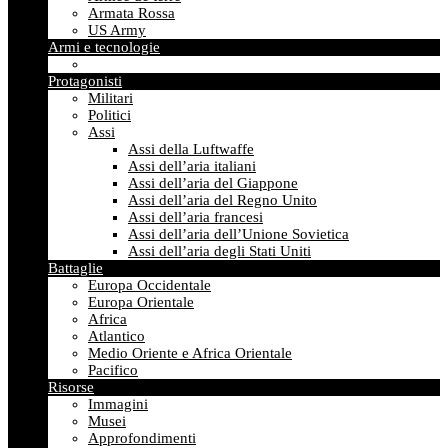
Armata Rossa
US Army
Armi e tecnologie
Protagonisti
Militari
Politici
Assi
Assi della Luftwaffe
Assi dell’aria italiani
Assi dell’aria del Giappone
Assi dell’aria del Regno Unito
Assi dell’aria francesi
Assi dell’aria dell’Unione Sovietica
Assi dell’aria degli Stati Uniti
Battaglie
Europa Occidentale
Europa Orientale
Africa
Atlantico
Medio Oriente e Africa Orientale
Pacifico
Risorse
Immagini
Musei
Approfondimenti