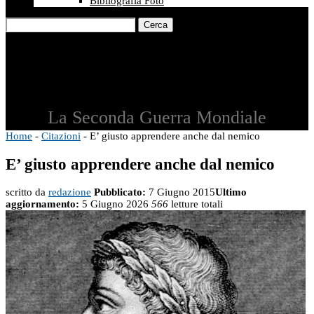
Bibliografia Foto
Cerca
La Seconda Guerra Mondiale
Home
-
Citazioni
-
E’ giusto apprendere anche dal nemico
E’ giusto apprendere anche dal nemico
scritto da
redazione
Pubblicato:
7 Giugno 2015
Ultimo
aggiornamento:
5 Giugno 2026
566
letture totali