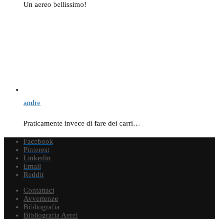
Un aereo bellissimo!
andre
Praticamente invece di fare dei carri…
Facebook
Pinterest
Linkedin
Email
Reddit
Contattaci
Avvertenze
Bibliografia
Bibliografia Aerei