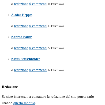
redazione
0 commenti
di
14 letture totali
Aladár Heppes
redazione
0 commenti
di
13 letture totali
Konrad Bauer
redazione
0 commenti
di
22 letture totali
Klaus Bretschneider
redazione
0 commenti
di
17 letture totali
Redazione
Se siete interessati a contattare la redazione del sito potete farlo
usando
questo modulo
.