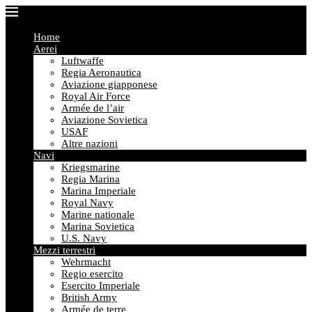
Home
Aerei
Luftwaffe
Regia Aeronautica
Aviazione giapponese
Royal Air Force
Armée de l’air
Aviazione Sovietica
USAF
Altre nazioni
Navi
Kriegsmarine
Regia Marina
Marina Imperiale
Royal Navy
Marine nationale
Marina Sovietica
U.S. Navy
Mezzi terrestri
Wehrmacht
Regio esercito
Esercito Imperiale
British Army
Armée de terre