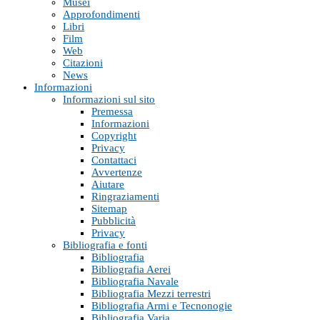
Musei
Approfondimenti
Libri
Film
Web
Citazioni
News
Informazioni
Informazioni sul sito
Premessa
Informazioni
Copyright
Privacy
Contattaci
Avvertenze
Aiutare
Ringraziamenti
Sitemap
Pubblicità
Privacy
Bibliografia e fonti
Bibliografia
Bibliografia Aerei
Bibliografia Navale
Bibliografia Mezzi terrestri
Bibliografia Armi e Tecnonogie
Bibliografia Varia