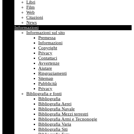
Libri
Film
Web
Citazioni
News
Informazioni
Informazioni sul sito
Premessa
Informazioni
Copyright
Privacy
Contattaci
Avvertenze
Aiutare
Ringraziamenti
Sitemap
Pubblicità
Privacy
Bibliografia e fonti
Bibliografia
Bibliografia Aerei
Bibliografia Navale
Bibliografia Mezzi terrestri
Bibliografia Armi e Tecnonogie
Bibliografia Varia
Bibliografia Siti