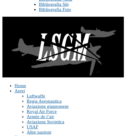
Bibliografia Siti
Bibliografia Foto
Home
Aerei
Luftwaffe
Regia Aeronautica
Aviazione giapponese
Royal Air Force
Armée de l’air
Aviazione Sovietica
USAF
Altre nazioni