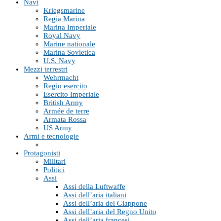
Navi
Kriegsmarine
Regia Marina
Marina Imperiale
Royal Navy
Marine nationale
Marina Sovietica
U.S. Navy
Mezzi terrestri
Wehrmacht
Regio esercito
Esercito Imperiale
British Army
Armée de terre
Armata Rossa
US Army
Armi e tecnologie
Protagonisti
Militari
Politici
Assi
Assi della Luftwaffe
Assi dell’aria italiani
Assi dell’aria del Giappone
Assi dell’aria del Regno Unito
Assi dell’aria francesi