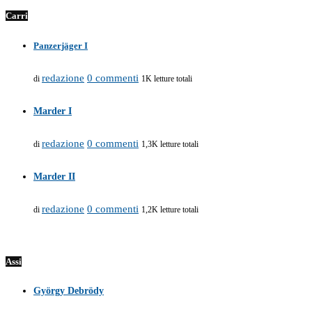
Carri
Panzerjäger I
redazione
0 commenti
di
1K letture totali
Marder I
redazione
0 commenti
di
1,3K letture totali
Marder II
redazione
0 commenti
di
1,2K letture totali
Assi
György Debrödy