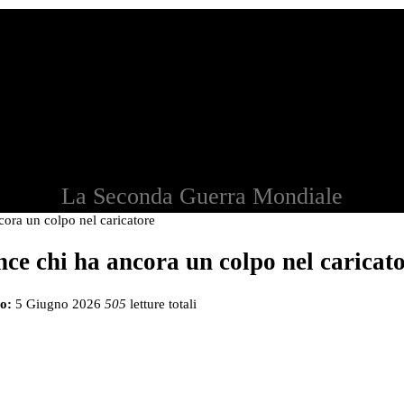
La Seconda Guerra Mondiale
ora un colpo nel caricatore
ce chi ha ancora un colpo nel caricat
o:
5 Giugno 2026
505
letture totali