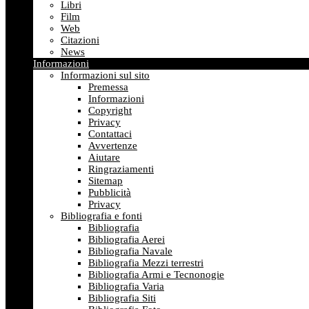
Libri
Film
Web
Citazioni
News
Informazioni
Informazioni sul sito
Premessa
Informazioni
Copyright
Privacy
Contattaci
Avvertenze
Aiutare
Ringraziamenti
Sitemap
Pubblicità
Privacy
Bibliografia e fonti
Bibliografia
Bibliografia Aerei
Bibliografia Navale
Bibliografia Mezzi terrestri
Bibliografia Armi e Tecnonogie
Bibliografia Varia
Bibliografia Siti