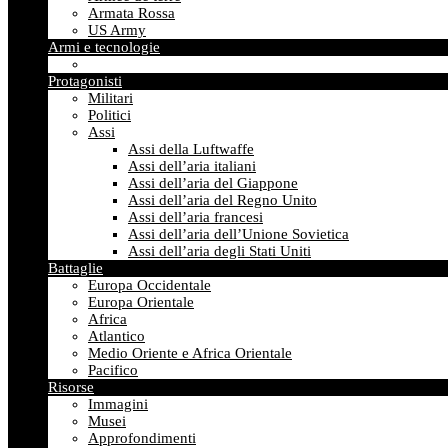
Armata Rossa
US Army
Armi e tecnologie
Protagonisti
Militari
Politici
Assi
Assi della Luftwaffe
Assi dell’aria italiani
Assi dell’aria del Giappone
Assi dell’aria del Regno Unito
Assi dell’aria francesi
Assi dell’aria dell’Unione Sovietica
Assi dell’aria degli Stati Uniti
Battaglie
Europa Occidentale
Europa Orientale
Africa
Atlantico
Medio Oriente e Africa Orientale
Pacifico
Risorse
Immagini
Musei
Approfondimenti