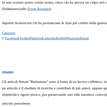
In uno scontro uomo contro uomo, vince chi ha ancora un colpo nel ca
(Feldmaresciallo
Erwin Rommel
)
Sapresti riconoscere chi ha pronunciato le frasi più celebri della guerr
Citazioni
0
Facebook
Twitter
Pinterest
Linkedin
Reddit
Whatsapp
Email
redazione
Gli articoli firmati "Redazione" sono il frutto di un lavoro collettivo, 
un articolo è il risultato di ricerche e contributi di più autori, oppure
obiettività e rigore storico, pur preservando uno stile narrativo coinvol
articolo precedente