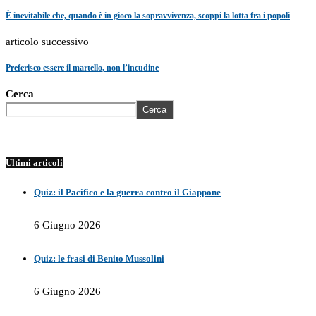
È inevitabile che, quando è in gioco la sopravvivenza, scoppi la lotta fra i popoli
articolo successivo
Preferisco essere il martello, non l’incudine
Cerca
Cerca
Ultimi articoli
Quiz: il Pacifico e la guerra contro il Giappone
6 Giugno 2026
Quiz: le frasi di Benito Mussolini
6 Giugno 2026