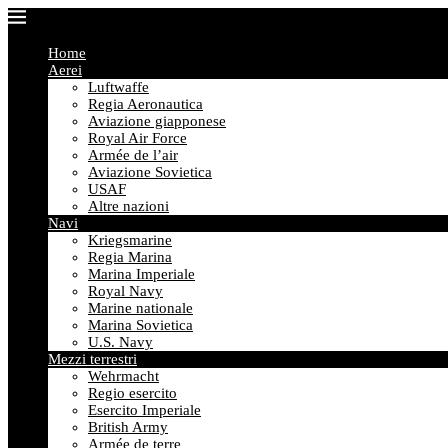
Home
Aerei
Luftwaffe
Regia Aeronautica
Aviazione giapponese
Royal Air Force
Armée de l’air
Aviazione Sovietica
USAF
Altre nazioni
Navi
Kriegsmarine
Regia Marina
Marina Imperiale
Royal Navy
Marine nationale
Marina Sovietica
U.S. Navy
Mezzi terrestri
Wehrmacht
Regio esercito
Esercito Imperiale
British Army
Armée de terre