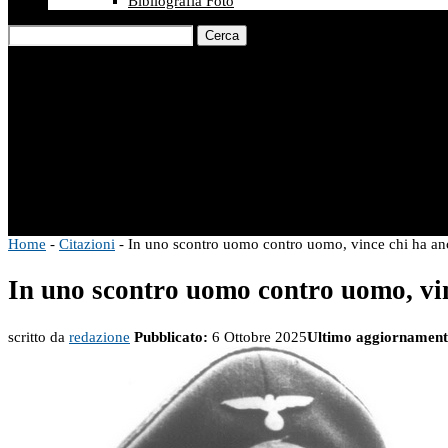
Bibliografia Foto
Cerca
Home
-
Citazioni
-
In uno scontro uomo contro uomo, vince chi ha anc
In uno scontro uomo contro uomo, vin
scritto da
redazione
Pubblicato:
6 Ottobre 2025
Ultimo aggiornament