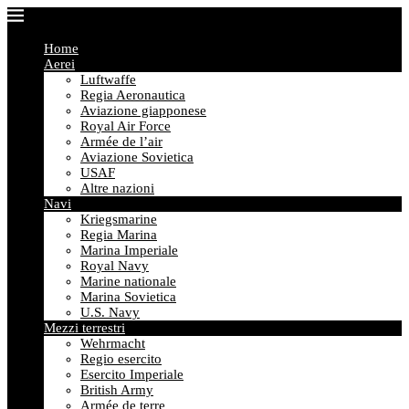
Home
Aerei
Luftwaffe
Regia Aeronautica
Aviazione giapponese
Royal Air Force
Armée de l’air
Aviazione Sovietica
USAF
Altre nazioni
Navi
Kriegsmarine
Regia Marina
Marina Imperiale
Royal Navy
Marine nationale
Marina Sovietica
U.S. Navy
Mezzi terrestri
Wehrmacht
Regio esercito
Esercito Imperiale
British Army
Armée de terre