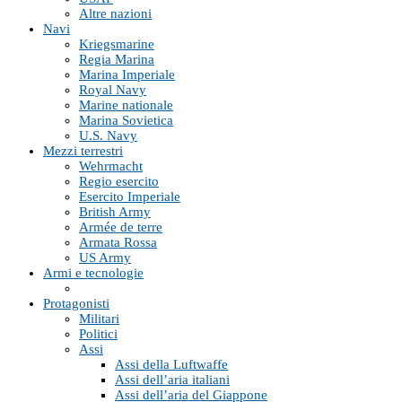
Altre nazioni
Navi
Kriegsmarine
Regia Marina
Marina Imperiale
Royal Navy
Marine nationale
Marina Sovietica
U.S. Navy
Mezzi terrestri
Wehrmacht
Regio esercito
Esercito Imperiale
British Army
Armée de terre
Armata Rossa
US Army
Armi e tecnologie
Protagonisti
Militari
Politici
Assi
Assi della Luftwaffe
Assi dell’aria italiani
Assi dell’aria del Giappone