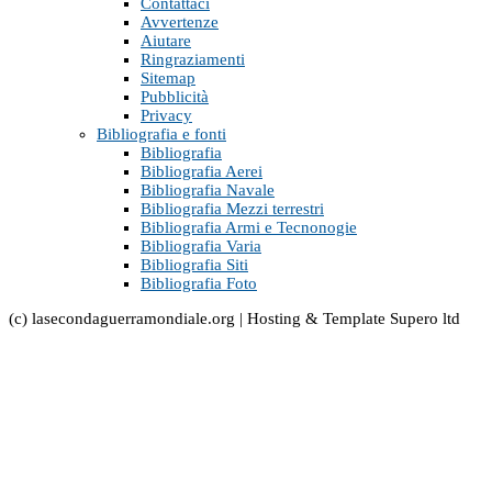
Contattaci
Avvertenze
Aiutare
Ringraziamenti
Sitemap
Pubblicità
Privacy
Bibliografia e fonti
Bibliografia
Bibliografia Aerei
Bibliografia Navale
Bibliografia Mezzi terrestri
Bibliografia Armi e Tecnonogie
Bibliografia Varia
Bibliografia Siti
Bibliografia Foto
(c) lasecondaguerramondiale.org | Hosting & Template Supero ltd