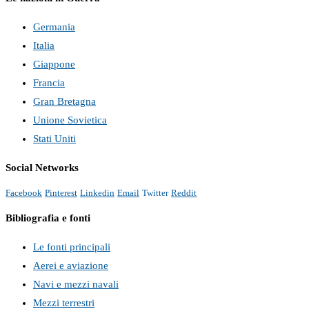
Germania
Italia
Giappone
Francia
Gran Bretagna
Unione Sovietica
Stati Uniti
Social Networks
Facebook
Pinterest
Linkedin
Email
Twitter
Reddit
Bibliografia e fonti
Le fonti principali
Aerei e aviazione
Navi e mezzi navali
Mezzi terrestri