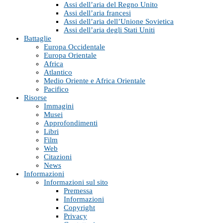
Assi dell’aria del Regno Unito
Assi dell’aria francesi
Assi dell’aria dell’Unione Sovietica
Assi dell’aria degli Stati Uniti
Battaglie
Europa Occidentale
Europa Orientale
Africa
Atlantico
Medio Oriente e Africa Orientale
Pacifico
Risorse
Immagini
Musei
Approfondimenti
Libri
Film
Web
Citazioni
News
Informazioni
Informazioni sul sito
Premessa
Informazioni
Copyright
Privacy