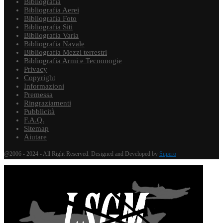
Bibliografia
Bibliografia Aerei
Bibliografia Foto
Bibliografia Siti
Bibliografia Varia
Bibliografia Navale
Bibliografia Mezzi terrestri
Bibliografia Armi e Tecnonogie
Privacy
Copyright
Informazioni
Premessa
Ringraziamenti
Pubblicità
F.A.Q.
Sitemap
Aiutare
@2006 - 2024 - All Right Reserved. Designed and Developed by
Supero