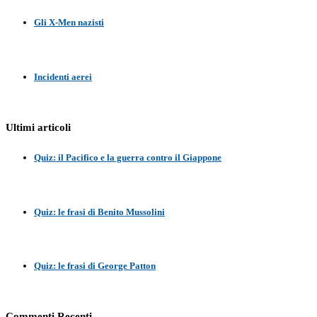
Gli X-Men nazisti
Incidenti aerei
Ultimi articoli
Quiz: il Pacifico e la guerra contro il Giappone
Quiz: le frasi di Benito Mussolini
Quiz: le frasi di George Patton
Commenti Recenti