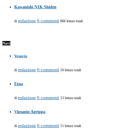
Kawanishi N1K Shiden
redazione
0 commenti
di
866 letture totali
Navi
Vesuvio
redazione
0 commenti
di
10 letture totali
Etna
redazione
0 commenti
di
13 letture totali
Vipsanio Agrippa
redazione
0 commenti
di
11 letture totali