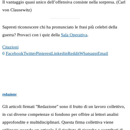
Il vantaggio quasi unico dell’offensiva consiste nella sorpresa. (Carl
von Clausewitz)
Sapresti riconoscere chi ha pronunciato le frasi più celebri della
guerra? Provaci con i quiz della
Sala Operativa
.
Citazioni
0
Facebook
Twitter
Pinterest
Linkedin
Reddit
Whatsapp
Email
redazione
Gli articoli firmati "Redazione" sono il frutto di un lavoro collettivo,
in cui diverse competenze si fondono per offrire ai lettori analisi
approfondite e multidisciplinari. Questa firma collettiva viene
utilizzata quando un articolo è il risultato di ricerche e contributi di