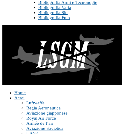
Bibliografia Armi e Tecnonogie
Bibliografia Varia
Bibliografia Siti
Bibliografia Foto
Home
Aerei
Luftwaffe
Regia Aeronautica
Aviazione giapponese
Royal Air Force
Armée de l’air
Aviazione Sovietica
USAF