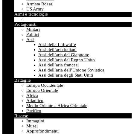
Armata Rossa
US Army
Armi e tecnologie
Protagonisti
Militari
Politici
Assi
Assi della Luftwaffe
Assi dell’aria italiani
Assi dell’aria del Giappone
Assi dell’aria del Regno Unito
Assi dell’aria francesi
Assi dell’aria dell’Unione Sovietica
Assi dell’aria degli Stati Uniti
Battaglie
Europa Occidentale
Europa Orientale
Africa
Atlantico
Medio Oriente e Africa Orientale
Pacifico
Risorse
Immagini
Musei
Approfondimenti