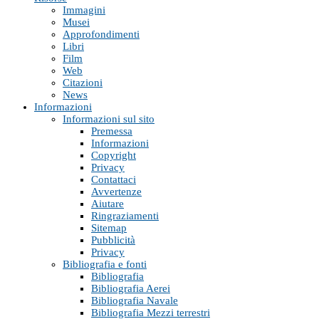
Immagini
Musei
Approfondimenti
Libri
Film
Web
Citazioni
News
Informazioni
Informazioni sul sito
Premessa
Informazioni
Copyright
Privacy
Contattaci
Avvertenze
Aiutare
Ringraziamenti
Sitemap
Pubblicità
Privacy
Bibliografia e fonti
Bibliografia
Bibliografia Aerei
Bibliografia Navale
Bibliografia Mezzi terrestri