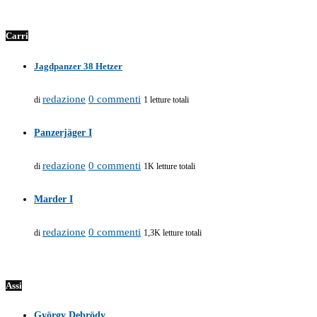
Carri
Jagdpanzer 38 Hetzer
redazione
0 commenti
di
1 letture totali
Panzerjäger I
redazione
0 commenti
di
1K letture totali
Marder I
redazione
0 commenti
di
1,3K letture totali
Assi
György Debrödy