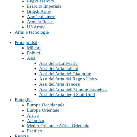
Regio esercito
Esercito Imperiale
British Army
Armée de terre
Armata Rossa
US Army
Armi e tecnologie
Protagonisti
Militari
Politici
Assi
Assi della Luftwaffe
Assi dell’aria italiani
Assi dell’aria del Giappone
Assi dell’aria del Regno Unito
Assi dell’aria francesi
Assi dell’aria dell’Unione Sovietica
Assi dell’aria degli Stati Uniti
Battaglie
Europa Occidentale
Europa Orientale
Africa
Atlantico
Medio Oriente e Africa Orientale
Pacifico
Risorse