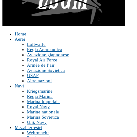
Home
Aerei
Luftwaffe
Regia Aeronautica
Aviazione giapponese
Royal Air Force
Armée de l’air
Aviazione Sovietica
USAF
Altre nazioni
Navi
Kriegsmarine
Regia Marina
Marina Imperiale
Royal Navy
Marine nationale
Marina Sovietica
U.S. Navy
Mezzi terrestri
Wehrmacht