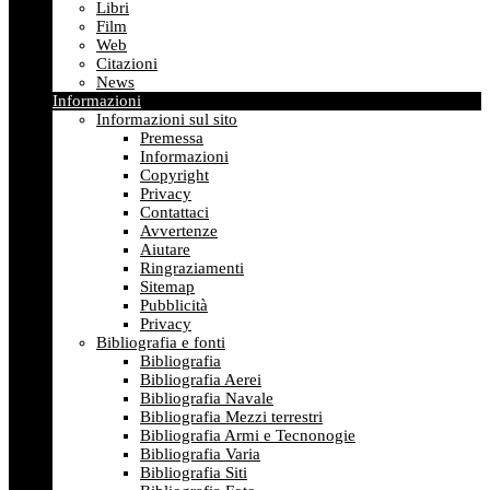
Libri
Film
Web
Citazioni
News
Informazioni
Informazioni sul sito
Premessa
Informazioni
Copyright
Privacy
Contattaci
Avvertenze
Aiutare
Ringraziamenti
Sitemap
Pubblicità
Privacy
Bibliografia e fonti
Bibliografia
Bibliografia Aerei
Bibliografia Navale
Bibliografia Mezzi terrestri
Bibliografia Armi e Tecnonogie
Bibliografia Varia
Bibliografia Siti