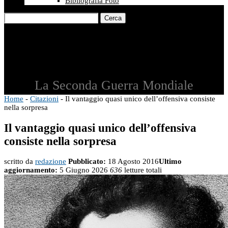
Bibliografia Foto
Cerca
La Seconda Guerra Mondiale
Home
-
Citazioni
-
Il vantaggio quasi unico dell’offensiva consiste
nella sorpresa
Il vantaggio quasi unico dell’offensiva
consiste nella sorpresa
scritto da
redazione
Pubblicato:
18 Agosto 2016
Ultimo
aggiornamento:
5 Giugno 2026
636
letture totali