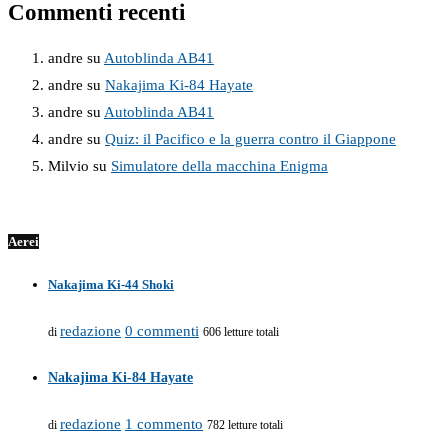
Commenti recenti
andre
su
Autoblinda AB41
andre
su
Nakajima Ki-84 Hayate
andre
su
Autoblinda AB41
andre
su
Quiz: il Pacifico e la guerra contro il Giappone
Milvio
su
Simulatore della macchina Enigma
Aerei
Nakajima Ki-44 Shoki
redazione
0 commenti
di
606 letture totali
Nakajima Ki-84 Hayate
redazione
1 commento
di
782 letture totali