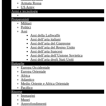
Armata Rossa
US Army
Armi e tecnologie
Protagonisti
Militari
Politici
Assi
Assi della Luftwaffe
Assi dell’aria italiani
Assi dell’aria del Giappone
Assi dell’aria del Regno Unito
Assi dell’aria francesi
Assi dell’aria dell’Unione Sovietica
Assi dell’aria degli Stati Uniti
Battaglie
Europa Occidentale
Europa Orientale
Africa
Atlantico
Medio Oriente e Africa Orientale
Pacifico
Risorse
Immagini
Musei
Approfondimenti