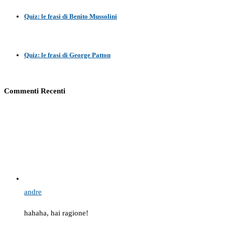
Quiz: le frasi di Benito Mussolini
Quiz: le frasi di George Patton
Commenti Recenti
andre
hahaha, hai ragione!