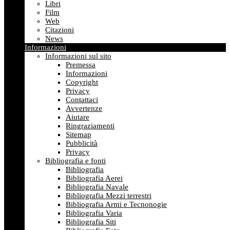
Libri
Film
Web
Citazioni
News
Informazioni
Informazioni sul sito
Premessa
Informazioni
Copyright
Privacy
Contattaci
Avvertenze
Aiutare
Ringraziamenti
Sitemap
Pubblicità
Privacy
Bibliografia e fonti
Bibliografia
Bibliografia Aerei
Bibliografia Navale
Bibliografia Mezzi terrestri
Bibliografia Armi e Tecnonogie
Bibliografia Varia
Bibliografia Siti