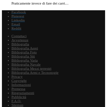
Praticamente invece di fare dei carri…
Facebook
Pinterest
Linkedin
Email
Reddit
Contattaci
Avvertenze
Bibliografia
Bibliografia Aerei
Bibliografia Foto
Bibliografia Siti
Bibliografia Varia
Bibliografia Navale
Bibliografia Mezzi terrestri
Bibliografia Armi e Tecnonogie
Privacy
Copyright
Informazioni
Premessa
Ringraziamenti
Pubblicità
F.A.Q.
Sitemap