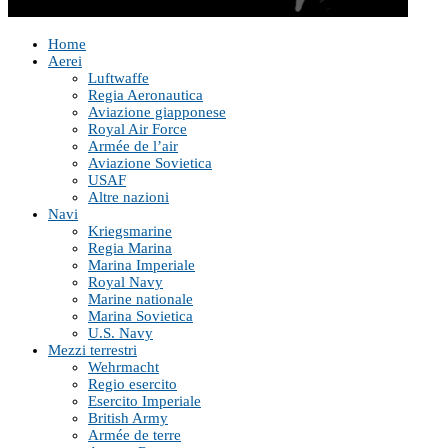
Home
Aerei
Luftwaffe
Regia Aeronautica
Aviazione giapponese
Royal Air Force
Armée de l’air
Aviazione Sovietica
USAF
Altre nazioni
Navi
Kriegsmarine
Regia Marina
Marina Imperiale
Royal Navy
Marine nationale
Marina Sovietica
U.S. Navy
Mezzi terrestri
Wehrmacht
Regio esercito
Esercito Imperiale
British Army
Armée de terre