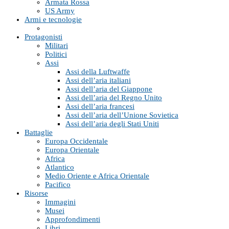
Armata Rossa
US Army
Armi e tecnologie
Protagonisti
Militari
Politici
Assi
Assi della Luftwaffe
Assi dell’aria italiani
Assi dell’aria del Giappone
Assi dell’aria del Regno Unito
Assi dell’aria francesi
Assi dell’aria dell’Unione Sovietica
Assi dell’aria degli Stati Uniti
Battaglie
Europa Occidentale
Europa Orientale
Africa
Atlantico
Medio Oriente e Africa Orientale
Pacifico
Risorse
Immagini
Musei
Approfondimenti
Libri