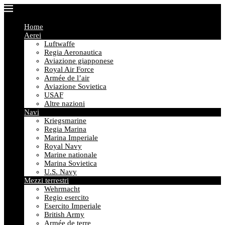
Home
Aerei
Luftwaffe
Regia Aeronautica
Aviazione giapponese
Royal Air Force
Armée de l’air
Aviazione Sovietica
USAF
Altre nazioni
Navi
Kriegsmarine
Regia Marina
Marina Imperiale
Royal Navy
Marine nationale
Marina Sovietica
U.S. Navy
Mezzi terrestri
Wehrmacht
Regio esercito
Esercito Imperiale
British Army
Armée de terre