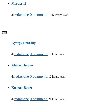
Marder II
redazione
0 commenti
di
1,2K letture totali
Assi
György Debrödy
redazione
0 commenti
di
13 letture totali
Aladár Heppes
redazione
0 commenti
di
12 letture totali
Konrad Bauer
redazione
0 commenti
di
21 letture totali