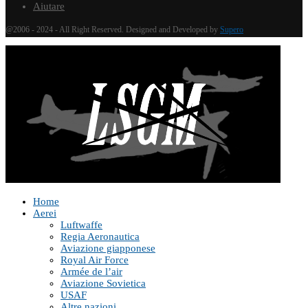
Aiutare
@2006 - 2024 - All Right Reserved. Designed and Developed by
Supero
Home
Aerei
Luftwaffe
Regia Aeronautica
Aviazione giapponese
Royal Air Force
Armée de l’air
Aviazione Sovietica
USAF
Altre nazioni