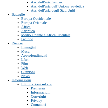
Assi dell’aria francesi
Assi dell’aria dell’Unione Sovietica
Assi dell’aria degli Stati Uniti
Battaglie
Europa Occidentale
Europa Orientale
Africa
Atlantico
Medio Oriente e Africa Orientale
Pacifico
Risorse
Immagini
Musei
Approfondimenti
Libri
Film
Web
Citazioni
News
Informazioni
Informazioni sul sito
Premessa
Informazioni
Copyright
Privacy
Contattaci