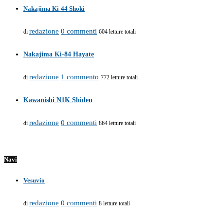
Nakajima Ki-44 Shoki
redazione
0 commenti
di
604 letture totali
Nakajima Ki-84 Hayate
redazione
1 commento
di
772 letture totali
Kawanishi N1K Shiden
redazione
0 commenti
di
864 letture totali
Navi
Vesuvio
redazione
0 commenti
di
8 letture totali