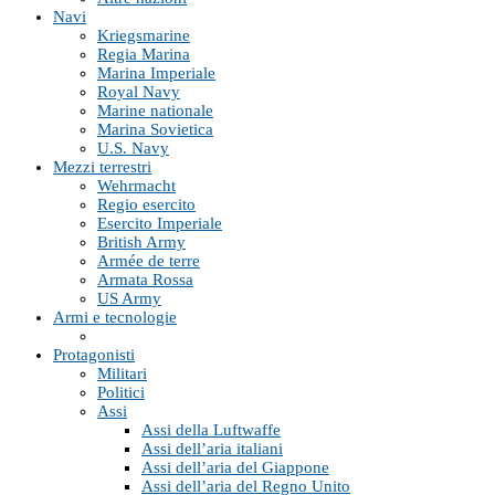
Navi
Kriegsmarine
Regia Marina
Marina Imperiale
Royal Navy
Marine nationale
Marina Sovietica
U.S. Navy
Mezzi terrestri
Wehrmacht
Regio esercito
Esercito Imperiale
British Army
Armée de terre
Armata Rossa
US Army
Armi e tecnologie
Protagonisti
Militari
Politici
Assi
Assi della Luftwaffe
Assi dell’aria italiani
Assi dell’aria del Giappone
Assi dell’aria del Regno Unito