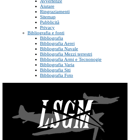
Avvertenze
Aiutare
Ringraziamenti
Sitemap
Pubblicità
Privacy
Bibliografia e fonti
Bibliografia
Bibliografia Aerei
Bibliografia Navale
Bibliografia Mezzi terrestri
Bibliografia Armi e Tecnonogie
Bibliografia Varia
Bibliografia Siti
Bibliografia Foto