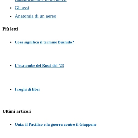
Gli assi
Anatomia di un aereo
Più letti
Cosa significa il termine Bushido?
L’ecatombe dei Russi del ’23
I roghi di libri
Ultimi articoli
Quiz: il Pacifico e la guerra contro il Giappone