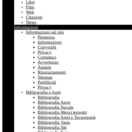
Libri
Film
Web
Citazioni
News
Informazioni
Informazioni sul sito
Premessa
Informazioni
Copyright
Privacy
Contattaci
Avvertenze
Aiutare
Ringraziamenti
Sitemap
Pubblicità
Privacy
Bibliografia e fonti
Bibliografia
Bibliografia Aerei
Bibliografia Navale
Bibliografia Mezzi terrestri
Bibliografia Armi e Tecnonogie
Bibliografia Varia
Bibliografia Siti