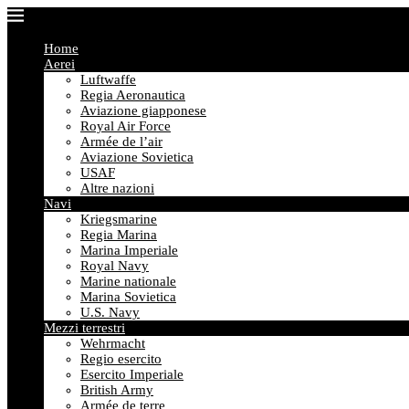
Home
Aerei
Luftwaffe
Regia Aeronautica
Aviazione giapponese
Royal Air Force
Armée de l’air
Aviazione Sovietica
USAF
Altre nazioni
Navi
Kriegsmarine
Regia Marina
Marina Imperiale
Royal Navy
Marine nationale
Marina Sovietica
U.S. Navy
Mezzi terrestri
Wehrmacht
Regio esercito
Esercito Imperiale
British Army
Armée de terre