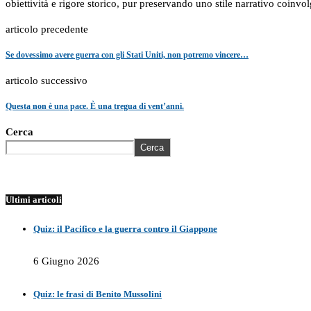
obiettività e rigore storico, pur preservando uno stile narrativo coinvol
articolo precedente
Se dovessimo avere guerra con gli Stati Uniti, non potremo vincere…
articolo successivo
Questa non è una pace. È una tregua di vent’anni.
Cerca
Cerca
Ultimi articoli
Quiz: il Pacifico e la guerra contro il Giappone
6 Giugno 2026
Quiz: le frasi di Benito Mussolini