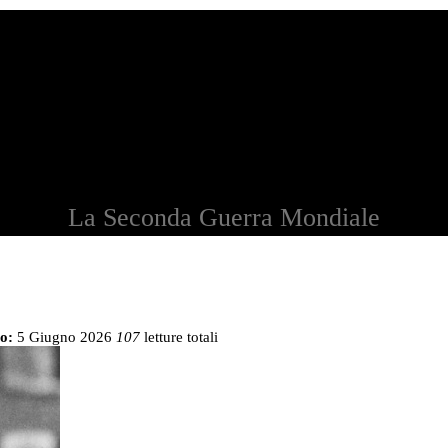
La Seconda Guerra Mondiale
o:
5 Giugno 2026
107
letture totali