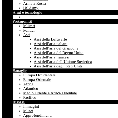
Armata Rossa
US Army
Armi e tecnologie
Protagonisti
Militari
Politici
Assi
Assi della Luftwaffe
Assi dell’aria italiani
Assi dell’aria del Giappone
Assi dell’aria del Regno Unito
Assi dell’aria francesi
Assi dell’aria dell’Unione Sovietica
Assi dell’aria degli Stati Uniti
Battaglie
Europa Occidentale
Europa Orientale
Africa
Atlantico
Medio Oriente e Africa Orientale
Pacifico
Risorse
Immagini
Musei
Approfondimenti