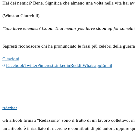
Hai dei nemici? Bene. Significa che almeno una volta nella vita hai avu
(Winston Churchill)
“You have enemies? Good. That means you have stood up for something
Sapresti riconoscere chi ha pronunciato le frasi più celebri della guerr
Citazioni
0
Facebook
Twitter
Pinterest
Linkedin
Reddit
Whatsapp
Email
redazione
Gli articoli firmati "Redazione" sono il frutto di un lavoro collettivo, 
un articolo è il risultato di ricerche e contributi di più autori, oppure