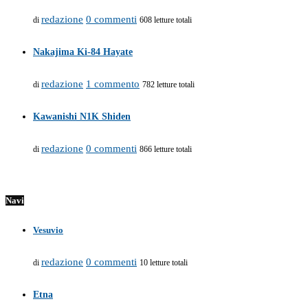
redazione
0 commenti
di
608 letture totali
Nakajima Ki-84 Hayate
redazione
1 commento
di
782 letture totali
Kawanishi N1K Shiden
redazione
0 commenti
di
866 letture totali
Navi
Vesuvio
redazione
0 commenti
di
10 letture totali
Etna