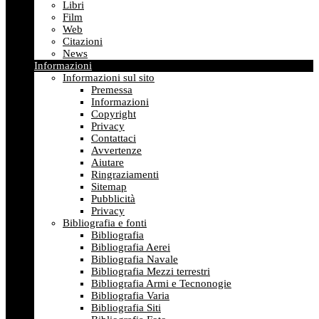
Libri
Film
Web
Citazioni
News
Informazioni
Informazioni sul sito
Premessa
Informazioni
Copyright
Privacy
Contattaci
Avvertenze
Aiutare
Ringraziamenti
Sitemap
Pubblicità
Privacy
Bibliografia e fonti
Bibliografia
Bibliografia Aerei
Bibliografia Navale
Bibliografia Mezzi terrestri
Bibliografia Armi e Tecnonogie
Bibliografia Varia
Bibliografia Siti