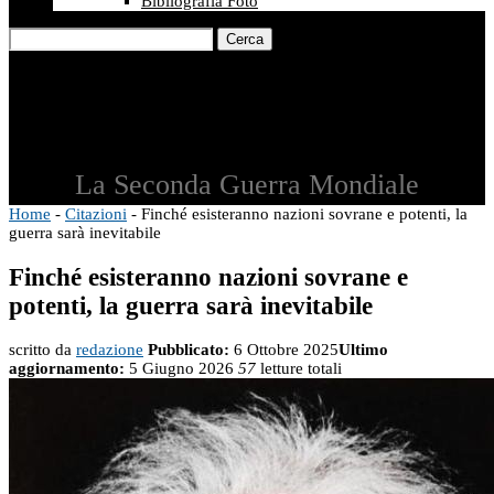
Bibliografia Foto
Cerca
La Seconda Guerra Mondiale
Home
-
Citazioni
-
Finché esisteranno nazioni sovrane e potenti, la
guerra sarà inevitabile
Finché esisteranno nazioni sovrane e
potenti, la guerra sarà inevitabile
scritto da
redazione
Pubblicato:
6 Ottobre 2025
Ultimo
aggiornamento:
5 Giugno 2026
57
letture totali