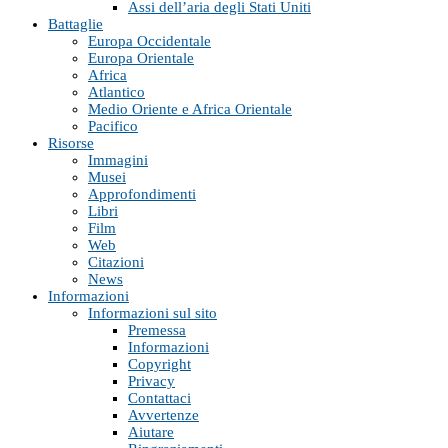
Assi dell’aria degli Stati Uniti
Battaglie
Europa Occidentale
Europa Orientale
Africa
Atlantico
Medio Oriente e Africa Orientale
Pacifico
Risorse
Immagini
Musei
Approfondimenti
Libri
Film
Web
Citazioni
News
Informazioni
Informazioni sul sito
Premessa
Informazioni
Copyright
Privacy
Contattaci
Avvertenze
Aiutare