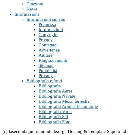
Citazioni
News
Informazioni
Informazioni sul sito
Premessa
Informazioni
Copyright
Privacy
Contattaci
Avvertenze
Aiutare
Ringraziamenti
Sitemap
Pubblicità
Privacy
Bibliografia e fonti
Bibliografia
Bibliografia Aerei
Bibliografia Navale
Bibliografia Mezzi terrestri
Bibliografia Armi e Tecnonogie
Bibliografia Varia
Bibliografia Siti
Bibliografia Foto
(c) lasecondaguerramondiale.org | Hosting & Template Supero ltd