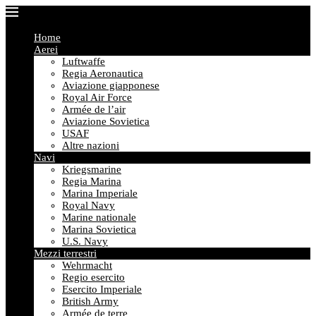
Home
Aerei
Luftwaffe
Regia Aeronautica
Aviazione giapponese
Royal Air Force
Armée de l’air
Aviazione Sovietica
USAF
Altre nazioni
Navi
Kriegsmarine
Regia Marina
Marina Imperiale
Royal Navy
Marine nationale
Marina Sovietica
U.S. Navy
Mezzi terrestri
Wehrmacht
Regio esercito
Esercito Imperiale
British Army
Armée de terre