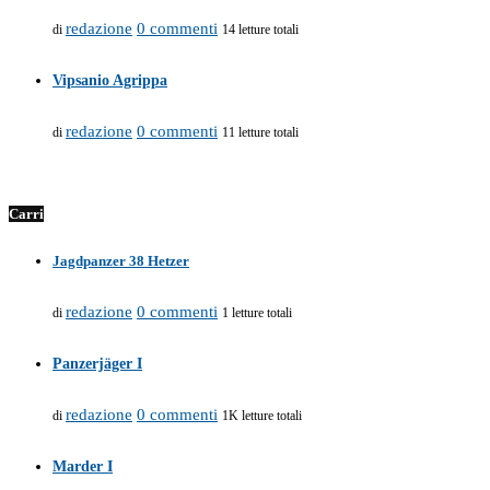
redazione
0 commenti
di
14 letture totali
Vipsanio Agrippa
redazione
0 commenti
di
11 letture totali
Carri
Jagdpanzer 38 Hetzer
redazione
0 commenti
di
1 letture totali
Panzerjäger I
redazione
0 commenti
di
1K letture totali
Marder I