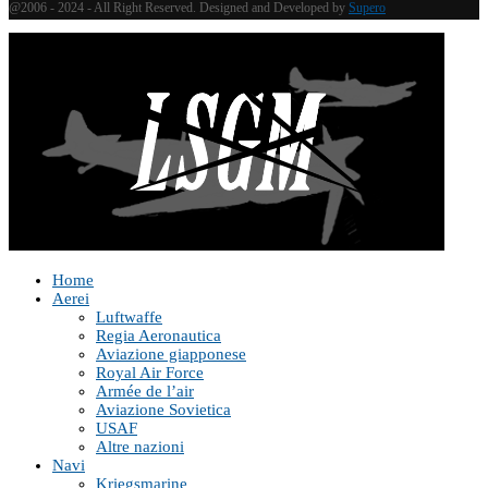
@2006 - 2024 - All Right Reserved. Designed and Developed by
Supero
Home
Aerei
Luftwaffe
Regia Aeronautica
Aviazione giapponese
Royal Air Force
Armée de l’air
Aviazione Sovietica
USAF
Altre nazioni
Navi
Kriegsmarine