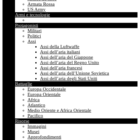
Armata Rossa
US Army
Armi e tecnologie
Protagonisti
Militari
Politici
Assi
Assi della Luftwaffe
Assi dell’aria italiani
Assi dell’aria del Giappone
Assi dell’aria del Regno Unito
Assi dell’aria francesi
Assi dell’aria dell’Unione Sovietica
Assi dell’aria degli Stati Uniti
Battaglie
Europa Occidentale
Europa Orientale
Africa
Atlantico
Medio Oriente e Africa Orientale
Pacifico
Risorse
Immagini
Musei
Approfondimenti