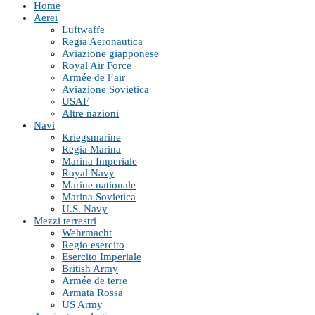
Home
Aerei
Luftwaffe
Regia Aeronautica
Aviazione giapponese
Royal Air Force
Armée de l’air
Aviazione Sovietica
USAF
Altre nazioni
Navi
Kriegsmarine
Regia Marina
Marina Imperiale
Royal Navy
Marine nationale
Marina Sovietica
U.S. Navy
Mezzi terrestri
Wehrmacht
Regio esercito
Esercito Imperiale
British Army
Armée de terre
Armata Rossa
US Army