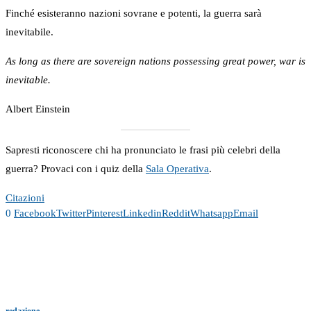
Finché esisteranno nazioni sovrane e potenti, la guerra sarà
inevitabile.
As long as there are sovereign nations possessing great power, war is
inevitable.
Albert Einstein
Sapresti riconoscere chi ha pronunciato le frasi più celebri della
guerra? Provaci con i quiz della
Sala Operativa
.
Citazioni
0
Facebook
Twitter
Pinterest
Linkedin
Reddit
Whatsapp
Email