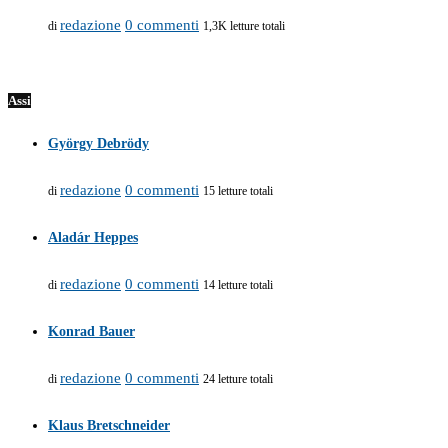
redazione
0 commenti
di
1,3K letture totali
Assi
György Debrödy
redazione
0 commenti
di
15 letture totali
Aladár Heppes
redazione
0 commenti
di
14 letture totali
Konrad Bauer
redazione
0 commenti
di
24 letture totali
Klaus Bretschneider