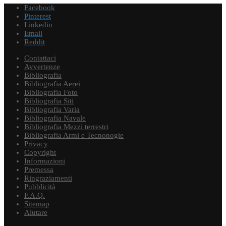
Facebook
Pinterest
Linkedin
Email
Reddit
Contattaci
Avvertenze
Bibliografia
Bibliografia Aerei
Bibliografia Foto
Bibliografia Siti
Bibliografia Varia
Bibliografia Navale
Bibliografia Mezzi terrestri
Bibliografia Armi e Tecnonogie
Privacy
Copyright
Informazioni
Premessa
Ringraziamenti
Pubblicità
F.A.Q.
Sitemap
Aiutare