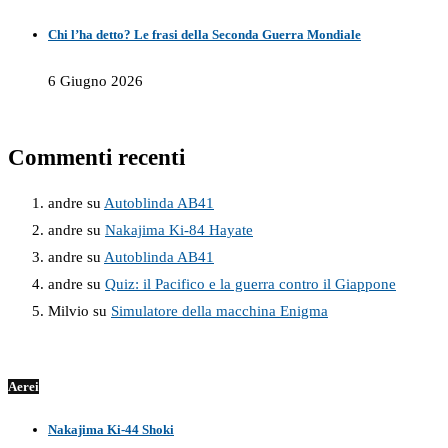
Chi l’ha detto? Le frasi della Seconda Guerra Mondiale
6 Giugno 2026
Commenti recenti
andre
su
Autoblinda AB41
andre
su
Nakajima Ki-84 Hayate
andre
su
Autoblinda AB41
andre
su
Quiz: il Pacifico e la guerra contro il Giappone
Milvio
su
Simulatore della macchina Enigma
Aerei
Nakajima Ki-44 Shoki