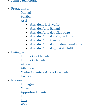
Armi e tecnologie
Protagonisti
Militari
Politici
Assi
Assi della Luftwaffe
Assi dell’aria italiani
Assi dell’aria del Giappone
Assi dell’aria del Regno Unito
Assi dell’aria francesi
Assi dell’aria dell’Unione Sovietica
Assi dell’aria degli Stati Uniti
Battaglie
Europa Occidentale
Europa Orientale
Africa
Atlantico
Medio Oriente e Africa Orientale
Pacifico
Risorse
Immagini
Musei
Approfondimenti
Libri
Film
Web