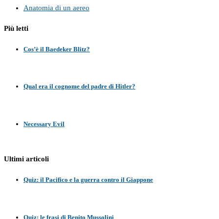
Anatomia di un aereo
Più letti
Cos’è il Baedeker Blitz?
Qual era il cognome del padre di Hitler?
Necessary Evil
Ultimi articoli
Quiz: il Pacifico e la guerra contro il Giappone
Quiz: le frasi di Benito Mussolini