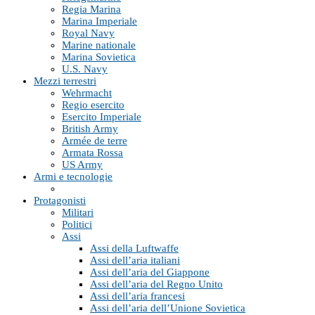
Regia Marina
Marina Imperiale
Royal Navy
Marine nationale
Marina Sovietica
U.S. Navy
Mezzi terrestri
Wehrmacht
Regio esercito
Esercito Imperiale
British Army
Armée de terre
Armata Rossa
US Army
Armi e tecnologie
Protagonisti
Militari
Politici
Assi
Assi della Luftwaffe
Assi dell’aria italiani
Assi dell’aria del Giappone
Assi dell’aria del Regno Unito
Assi dell’aria francesi
Assi dell’aria dell’Unione Sovietica