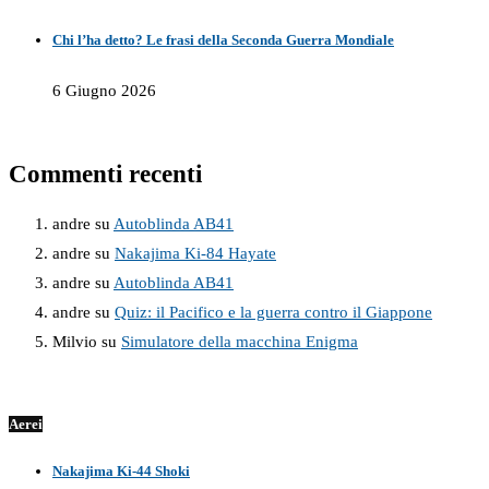
Chi l’ha detto? Le frasi della Seconda Guerra Mondiale
6 Giugno 2026
Commenti recenti
andre
su
Autoblinda AB41
andre
su
Nakajima Ki-84 Hayate
andre
su
Autoblinda AB41
andre
su
Quiz: il Pacifico e la guerra contro il Giappone
Milvio
su
Simulatore della macchina Enigma
Aerei
Nakajima Ki-44 Shoki