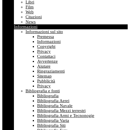
Libri
Film
Web
Citazioni
News
Informazioni
Informazioni sul sito
Premessa
Informazioni
Copyright
Privacy
Contattaci
Avvertenze
Aiutare
Ringraziamenti
Sitemap
Pubblicità
Privacy
Bibliografia e fonti
Bibliografia
Bibliografia Aerei
Bibliografia Navale
Bibliografia Mezzi terrestri
Bibliografia Armi e Tecnonogie
Bibliografia Varia
Bibliografia Siti