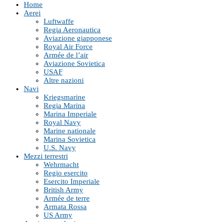
Home
Aerei
Luftwaffe
Regia Aeronautica
Aviazione giapponese
Royal Air Force
Armée de l’air
Aviazione Sovietica
USAF
Altre nazioni
Navi
Kriegsmarine
Regia Marina
Marina Imperiale
Royal Navy
Marine nationale
Marina Sovietica
U.S. Navy
Mezzi terrestri
Wehrmacht
Regio esercito
Esercito Imperiale
British Army
Armée de terre
Armata Rossa
US Army