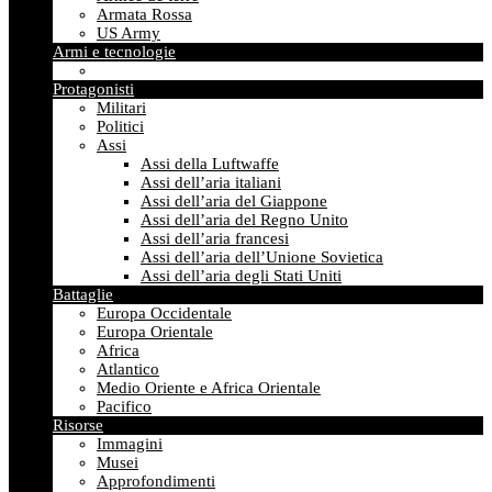
Armata Rossa
US Army
Armi e tecnologie
Protagonisti
Militari
Politici
Assi
Assi della Luftwaffe
Assi dell’aria italiani
Assi dell’aria del Giappone
Assi dell’aria del Regno Unito
Assi dell’aria francesi
Assi dell’aria dell’Unione Sovietica
Assi dell’aria degli Stati Uniti
Battaglie
Europa Occidentale
Europa Orientale
Africa
Atlantico
Medio Oriente e Africa Orientale
Pacifico
Risorse
Immagini
Musei
Approfondimenti