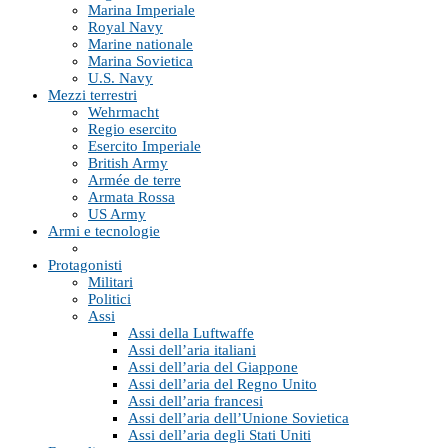
Marina Imperiale
Royal Navy
Marine nationale
Marina Sovietica
U.S. Navy
Mezzi terrestri
Wehrmacht
Regio esercito
Esercito Imperiale
British Army
Armée de terre
Armata Rossa
US Army
Armi e tecnologie
Protagonisti
Militari
Politici
Assi
Assi della Luftwaffe
Assi dell’aria italiani
Assi dell’aria del Giappone
Assi dell’aria del Regno Unito
Assi dell’aria francesi
Assi dell’aria dell’Unione Sovietica
Assi dell’aria degli Stati Uniti