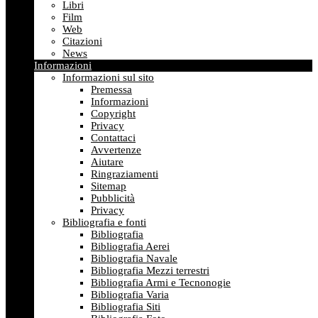
Libri
Film
Web
Citazioni
News
Informazioni
Informazioni sul sito
Premessa
Informazioni
Copyright
Privacy
Contattaci
Avvertenze
Aiutare
Ringraziamenti
Sitemap
Pubblicità
Privacy
Bibliografia e fonti
Bibliografia
Bibliografia Aerei
Bibliografia Navale
Bibliografia Mezzi terrestri
Bibliografia Armi e Tecnonogie
Bibliografia Varia
Bibliografia Siti