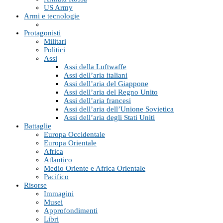
US Army
Armi e tecnologie
Protagonisti
Militari
Politici
Assi
Assi della Luftwaffe
Assi dell’aria italiani
Assi dell’aria del Giappone
Assi dell’aria del Regno Unito
Assi dell’aria francesi
Assi dell’aria dell’Unione Sovietica
Assi dell’aria degli Stati Uniti
Battaglie
Europa Occidentale
Europa Orientale
Africa
Atlantico
Medio Oriente e Africa Orientale
Pacifico
Risorse
Immagini
Musei
Approfondimenti
Libri