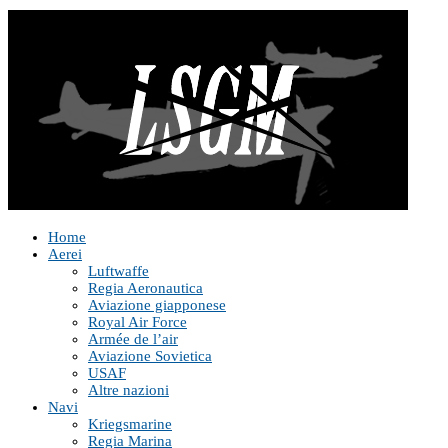
Home
Aerei
Luftwaffe
Regia Aeronautica
Aviazione giapponese
Royal Air Force
Armée de l’air
Aviazione Sovietica
USAF
Altre nazioni
Navi
Kriegsmarine
Regia Marina