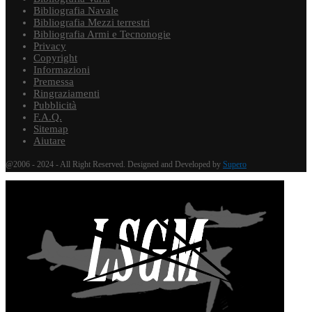
Bibliografia Navale
Bibliografia Mezzi terrestri
Bibliografia Armi e Tecnonogie
Privacy
Copyright
Informazioni
Premessa
Ringraziamenti
Pubblicità
F.A.Q.
Sitemap
Aiutare
@2006 - 2024 - All Right Reserved. Designed and Developed by
Supero