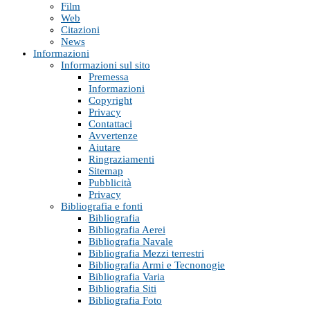
Film
Web
Citazioni
News
Informazioni
Informazioni sul sito
Premessa
Informazioni
Copyright
Privacy
Contattaci
Avvertenze
Aiutare
Ringraziamenti
Sitemap
Pubblicità
Privacy
Bibliografia e fonti
Bibliografia
Bibliografia Aerei
Bibliografia Navale
Bibliografia Mezzi terrestri
Bibliografia Armi e Tecnonogie
Bibliografia Varia
Bibliografia Siti
Bibliografia Foto