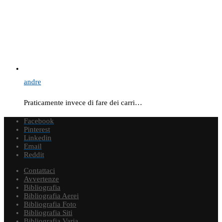
andre
Praticamente invece di fare dei carri…
Facebook
Pinterest
Linkedin
Email
Reddit
Contattaci
Avvertenze
Bibliografia
Bibliografia Aerei
Bibliografia Foto
Bibliografia Siti
Bibliografia Varia