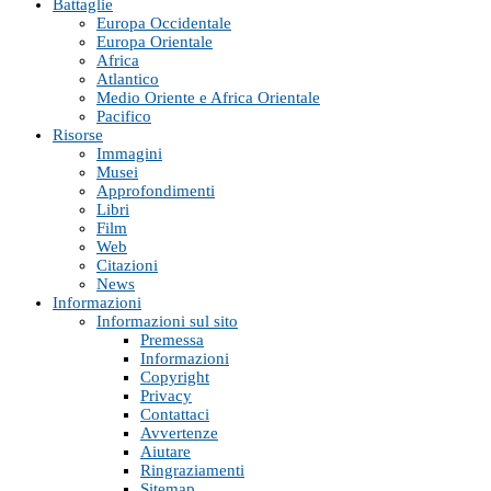
Battaglie
Europa Occidentale
Europa Orientale
Africa
Atlantico
Medio Oriente e Africa Orientale
Pacifico
Risorse
Immagini
Musei
Approfondimenti
Libri
Film
Web
Citazioni
News
Informazioni
Informazioni sul sito
Premessa
Informazioni
Copyright
Privacy
Contattaci
Avvertenze
Aiutare
Ringraziamenti
Sitemap