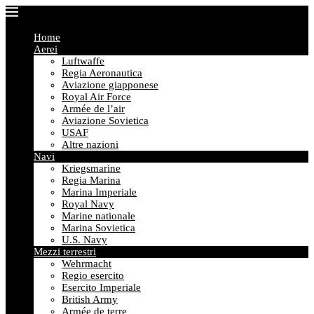
Home
Aerei
Luftwaffe
Regia Aeronautica
Aviazione giapponese
Royal Air Force
Armée de l’air
Aviazione Sovietica
USAF
Altre nazioni
Navi
Kriegsmarine
Regia Marina
Marina Imperiale
Royal Navy
Marine nationale
Marina Sovietica
U.S. Navy
Mezzi terrestri
Wehrmacht
Regio esercito
Esercito Imperiale
British Army
Armée de terre