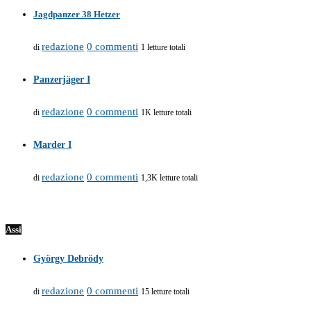
Jagdpanzer 38 Hetzer
redazione
0 commenti
di
1 letture totali
Panzerjäger I
redazione
0 commenti
di
1K letture totali
Marder I
redazione
0 commenti
di
1,3K letture totali
Assi
György Debrödy
redazione
0 commenti
di
15 letture totali