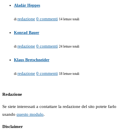
Aladár Heppes
redazione
0 commenti
di
14 letture totali
Konrad Bauer
redazione
0 commenti
di
24 letture totali
Klaus Bretschneider
redazione
0 commenti
di
18 letture totali
Redazione
Se siete interessati a contattare la redazione del sito potete farlo
usando
questo modulo
.
Disclaimer