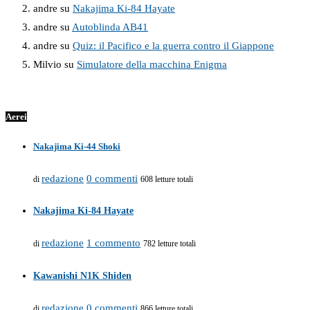
andre
su
Nakajima Ki-84 Hayate
andre
su
Autoblinda AB41
andre
su
Quiz: il Pacifico e la guerra contro il Giappone
Milvio
su
Simulatore della macchina Enigma
Aerei
Nakajima Ki-44 Shoki
redazione
0 commenti
di
608 letture totali
Nakajima Ki-84 Hayate
redazione
1 commento
di
782 letture totali
Kawanishi N1K Shiden
redazione
0 commenti
di
866 letture totali