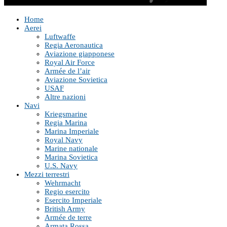
Home
Aerei
Luftwaffe
Regia Aeronautica
Aviazione giapponese
Royal Air Force
Armée de l’air
Aviazione Sovietica
USAF
Altre nazioni
Navi
Kriegsmarine
Regia Marina
Marina Imperiale
Royal Navy
Marine nationale
Marina Sovietica
U.S. Navy
Mezzi terrestri
Wehrmacht
Regio esercito
Esercito Imperiale
British Army
Armée de terre
Armata Rossa