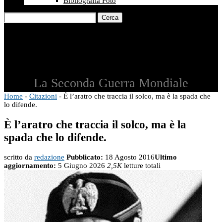
Bibliografia Foto
Cerca
La Seconda Guerra Mondiale
Home
-
Citazioni
-
È l’aratro che traccia il solco, ma è la spada che
lo difende.
È l’aratro che traccia il solco, ma è la
spada che lo difende.
scritto da
redazione
Pubblicato:
18 Agosto 2016
Ultimo
aggiornamento:
5 Giugno 2026
2,5K
letture totali