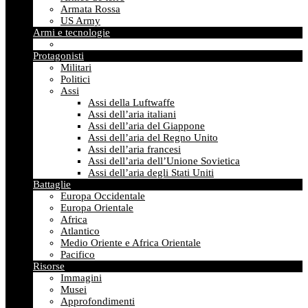
Armata Rossa
US Army
Armi e tecnologie
Protagonisti
Militari
Politici
Assi
Assi della Luftwaffe
Assi dell’aria italiani
Assi dell’aria del Giappone
Assi dell’aria del Regno Unito
Assi dell’aria francesi
Assi dell’aria dell’Unione Sovietica
Assi dell’aria degli Stati Uniti
Battaglie
Europa Occidentale
Europa Orientale
Africa
Atlantico
Medio Oriente e Africa Orientale
Pacifico
Risorse
Immagini
Musei
Approfondimenti