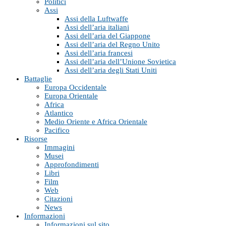
Politici
Assi
Assi della Luftwaffe
Assi dell’aria italiani
Assi dell’aria del Giappone
Assi dell’aria del Regno Unito
Assi dell’aria francesi
Assi dell’aria dell’Unione Sovietica
Assi dell’aria degli Stati Uniti
Battaglie
Europa Occidentale
Europa Orientale
Africa
Atlantico
Medio Oriente e Africa Orientale
Pacifico
Risorse
Immagini
Musei
Approfondimenti
Libri
Film
Web
Citazioni
News
Informazioni
Informazioni sul sito