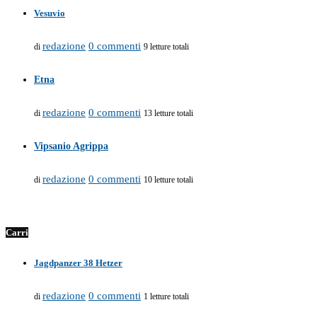
Vesuvio
redazione
0 commenti
di
9 letture totali
Etna
redazione
0 commenti
di
13 letture totali
Vipsanio Agrippa
redazione
0 commenti
di
10 letture totali
Carri
Jagdpanzer 38 Hetzer
redazione
0 commenti
di
1 letture totali