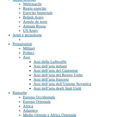
Wehrmacht
Regio esercito
Esercito Imperiale
British Army
Armée de terre
Armata Rossa
US Army
Armi e tecnologie
Protagonisti
Militari
Politici
Assi
Assi della Luftwaffe
Assi dell’aria italiani
Assi dell’aria del Giappone
Assi dell’aria del Regno Unito
Assi dell’aria francesi
Assi dell’aria dell’Unione Sovietica
Assi dell’aria degli Stati Uniti
Battaglie
Europa Occidentale
Europa Orientale
Africa
Atlantico
Medio Oriente e Africa Orientale