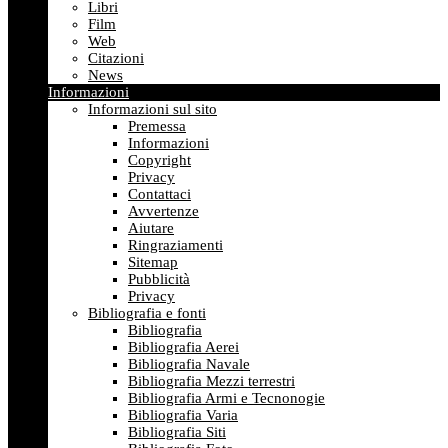
Libri
Film
Web
Citazioni
News
Informazioni
Informazioni sul sito
Premessa
Informazioni
Copyright
Privacy
Contattaci
Avvertenze
Aiutare
Ringraziamenti
Sitemap
Pubblicità
Privacy
Bibliografia e fonti
Bibliografia
Bibliografia Aerei
Bibliografia Navale
Bibliografia Mezzi terrestri
Bibliografia Armi e Tecnonogie
Bibliografia Varia
Bibliografia Siti