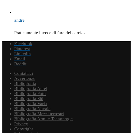
andre
Praticamente invece di fare dei carri…
Facebook
Pinterest
Linkedin
Email
Reddit
Contattaci
Avvertenze
Bibliografia
Bibliografia Aerei
Bibliografia Foto
Bibliografia Siti
Bibliografia Varia
Bibliografia Navale
Bibliografia Mezzi terrestri
Bibliografia Armi e Tecnonogie
Privacy
Copyright