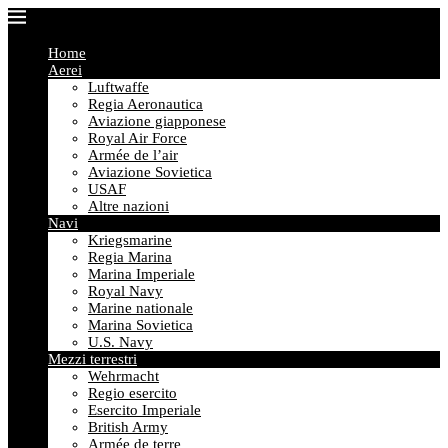
Home
Aerei
Luftwaffe
Regia Aeronautica
Aviazione giapponese
Royal Air Force
Armée de l’air
Aviazione Sovietica
USAF
Altre nazioni
Navi
Kriegsmarine
Regia Marina
Marina Imperiale
Royal Navy
Marine nationale
Marina Sovietica
U.S. Navy
Mezzi terrestri
Wehrmacht
Regio esercito
Esercito Imperiale
British Army
Armée de terre