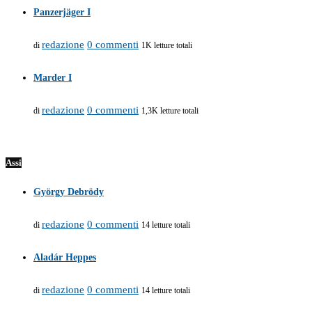
Panzerjäger I
redazione
0 commenti
di
1K letture totali
Marder I
redazione
0 commenti
di
1,3K letture totali
Assi
György Debrödy
redazione
0 commenti
di
14 letture totali
Aladár Heppes
redazione
0 commenti
di
14 letture totali