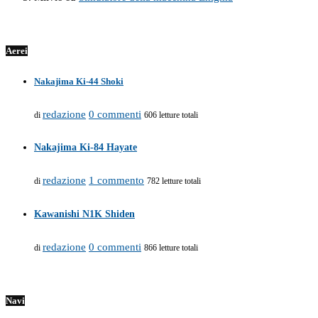
Aerei
Nakajima Ki-44 Shoki
redazione
0 commenti
di
606 letture totali
Nakajima Ki-84 Hayate
redazione
1 commento
di
782 letture totali
Kawanishi N1K Shiden
redazione
0 commenti
di
866 letture totali
Navi