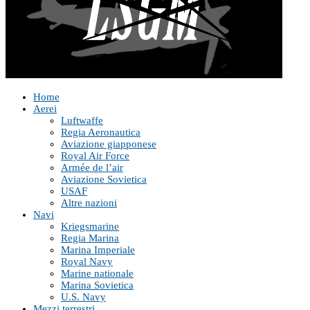
Home
Aerei
Luftwaffe
Regia Aeronautica
Aviazione giapponese
Royal Air Force
Armée de l’air
Aviazione Sovietica
USAF
Altre nazioni
Navi
Kriegsmarine
Regia Marina
Marina Imperiale
Royal Navy
Marine nationale
Marina Sovietica
U.S. Navy
Mezzi terrestri