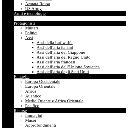
Armata Rossa
US Army
Armi e tecnologie
Protagonisti
Militari
Politici
Assi
Assi della Luftwaffe
Assi dell’aria italiani
Assi dell’aria del Giappone
Assi dell’aria del Regno Unito
Assi dell’aria francesi
Assi dell’aria dell’Unione Sovietica
Assi dell’aria degli Stati Uniti
Battaglie
Europa Occidentale
Europa Orientale
Africa
Atlantico
Medio Oriente e Africa Orientale
Pacifico
Risorse
Immagini
Musei
Approfondimenti