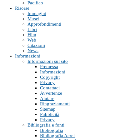
Pacifico
Risorse
Immagini
Musei
Approfondimenti
Libri
Film
Web
Citazioni
News
Informazioni
Informazioni sul sito
Premessa
Informazioni
Copyright
Privacy
Contattaci
Avvertenze
Aiutare
Ringraziamenti
Sitemap
Pubblicità
Privacy
Bibliografia e fonti
Bibliografia
Bibliografia Aerei