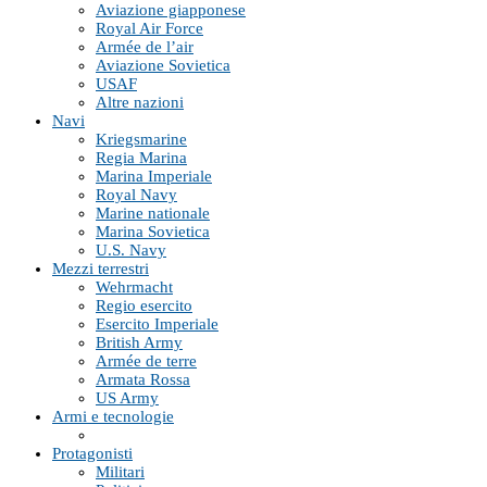
Aviazione giapponese
Royal Air Force
Armée de l’air
Aviazione Sovietica
USAF
Altre nazioni
Navi
Kriegsmarine
Regia Marina
Marina Imperiale
Royal Navy
Marine nationale
Marina Sovietica
U.S. Navy
Mezzi terrestri
Wehrmacht
Regio esercito
Esercito Imperiale
British Army
Armée de terre
Armata Rossa
US Army
Armi e tecnologie
Protagonisti
Militari