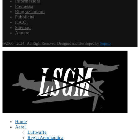
Informazioni
Premessa
Ringraziamenti
Pubblicità
F.A.Q.
Sitemap
Aiutare
@2006 - 2024 - All Right Reserved. Designed and Developed by
Supero
Home
Aerei
Luftwaffe
Regia Aeronautica