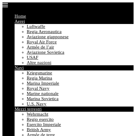
Home
Aerei
Luftwaffe
Regia Aeronautica
Aviazione giapponese
Royal Air Force
Armée de l’air
Aviazione Sovietica
USAF
Altre nazioni
Navi
Kriegsmarine
Regia Marina
Marina Imperiale
Royal Navy
Marine nationale
Marina Sovietica
U.S. Navy
Mezzi terrestri
Wehrmacht
Regio esercito
Esercito Imperiale
British Army
Armée de terre