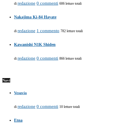
redazione
0 commenti
di
606 letture totali
Nakajima Ki-84 Hayate
redazione
1 commento
di
782 letture totali
Kawanishi N1K Shiden
redazione
0 commenti
di
866 letture totali
Navi
Vesuvio
redazione
0 commenti
di
10 letture totali
Etna