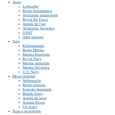
Aerei
Luftwaffe
Regia Aeronautica
Aviazione giapponese
Royal Air Force
Armée de l’air
Aviazione Sovietica
USAF
Altre nazioni
Navi
Kriegsmarine
Regia Marina
Marina Imperiale
Royal Navy
Marine nationale
Marina Sovietica
U.S. Navy
Mezzi terrestri
Wehrmacht
Regio esercito
Esercito Imperiale
British Army
Armée de terre
Armata Rossa
US Army
Armi e tecnologie