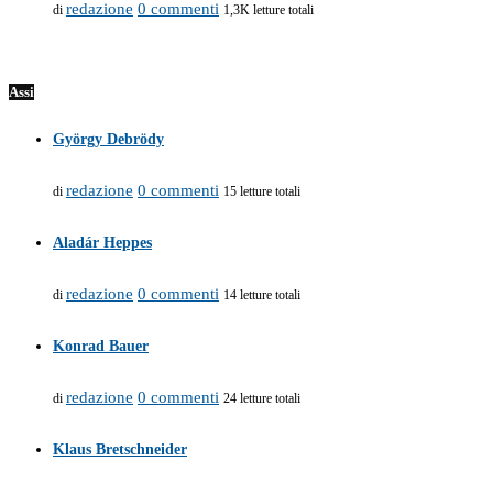
redazione
0 commenti
di
1,3K letture totali
Assi
György Debrödy
redazione
0 commenti
di
15 letture totali
Aladár Heppes
redazione
0 commenti
di
14 letture totali
Konrad Bauer
redazione
0 commenti
di
24 letture totali
Klaus Bretschneider