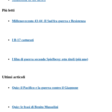
Più letti
Millenovecento 43-44 -Il Sud fra guerra e Resistenza
I B-17 catturati
I film di guerra secondo Spielberg: otto titoli (più uno)
Ultimi articoli
Quiz: il Pacifico e la guerra contro il Giappone
Quiz: le frasi di Benito Mussolini