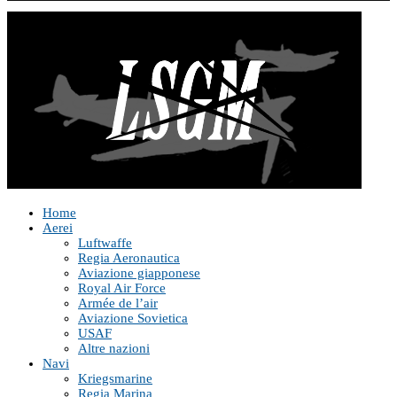
Home
Aerei
Luftwaffe
Regia Aeronautica
Aviazione giapponese
Royal Air Force
Armée de l’air
Aviazione Sovietica
USAF
Altre nazioni
Navi
Kriegsmarine
Regia Marina