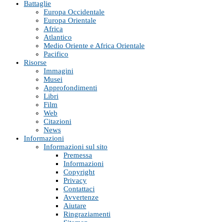
Battaglie
Europa Occidentale
Europa Orientale
Africa
Atlantico
Medio Oriente e Africa Orientale
Pacifico
Risorse
Immagini
Musei
Approfondimenti
Libri
Film
Web
Citazioni
News
Informazioni
Informazioni sul sito
Premessa
Informazioni
Copyright
Privacy
Contattaci
Avvertenze
Aiutare
Ringraziamenti