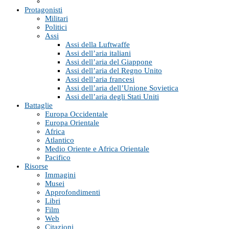
Protagonisti
Militari
Politici
Assi
Assi della Luftwaffe
Assi dell’aria italiani
Assi dell’aria del Giappone
Assi dell’aria del Regno Unito
Assi dell’aria francesi
Assi dell’aria dell’Unione Sovietica
Assi dell’aria degli Stati Uniti
Battaglie
Europa Occidentale
Europa Orientale
Africa
Atlantico
Medio Oriente e Africa Orientale
Pacifico
Risorse
Immagini
Musei
Approfondimenti
Libri
Film
Web
Citazioni