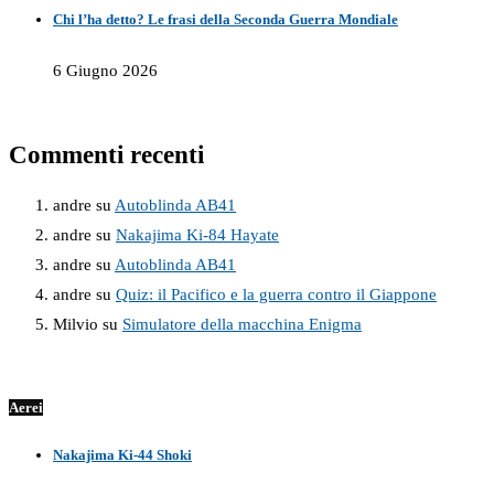
Chi l’ha detto? Le frasi della Seconda Guerra Mondiale
6 Giugno 2026
Commenti recenti
andre
su
Autoblinda AB41
andre
su
Nakajima Ki-84 Hayate
andre
su
Autoblinda AB41
andre
su
Quiz: il Pacifico e la guerra contro il Giappone
Milvio
su
Simulatore della macchina Enigma
Aerei
Nakajima Ki-44 Shoki