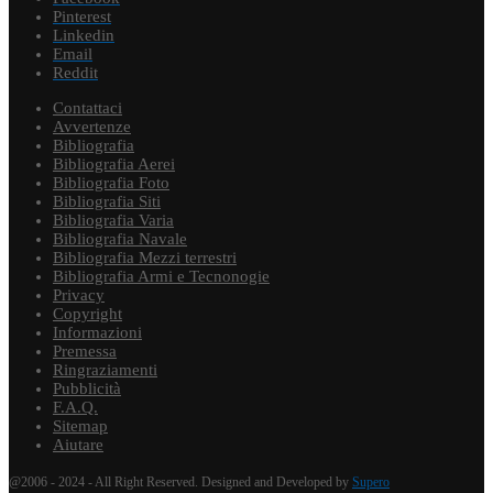
Pinterest
Linkedin
Email
Reddit
Contattaci
Avvertenze
Bibliografia
Bibliografia Aerei
Bibliografia Foto
Bibliografia Siti
Bibliografia Varia
Bibliografia Navale
Bibliografia Mezzi terrestri
Bibliografia Armi e Tecnonogie
Privacy
Copyright
Informazioni
Premessa
Ringraziamenti
Pubblicità
F.A.Q.
Sitemap
Aiutare
@2006 - 2024 - All Right Reserved. Designed and Developed by
Supero