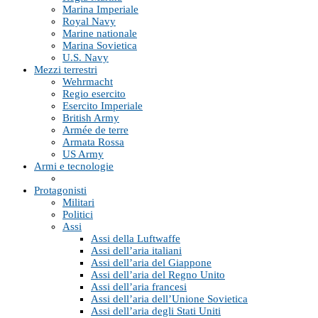
Marina Imperiale
Royal Navy
Marine nationale
Marina Sovietica
U.S. Navy
Mezzi terrestri
Wehrmacht
Regio esercito
Esercito Imperiale
British Army
Armée de terre
Armata Rossa
US Army
Armi e tecnologie
Protagonisti
Militari
Politici
Assi
Assi della Luftwaffe
Assi dell’aria italiani
Assi dell’aria del Giappone
Assi dell’aria del Regno Unito
Assi dell’aria francesi
Assi dell’aria dell’Unione Sovietica
Assi dell’aria degli Stati Uniti