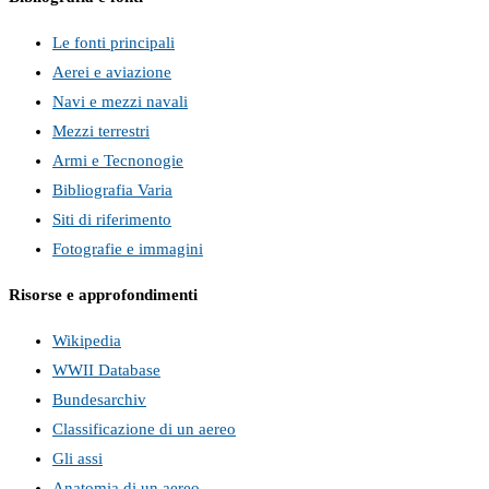
Le fonti principali
Aerei e aviazione
Navi e mezzi navali
Mezzi terrestri
Armi e Tecnonogie
Bibliografia Varia
Siti di riferimento
Fotografie e immagini
Risorse e approfondimenti
Wikipedia
WWII Database
Bundesarchiv
Classificazione di un aereo
Gli assi
Anatomia di un aereo