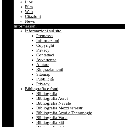
Libri
Film
Web
Citazioni
News
Informazioni
Informazioni sul sito
Premessa
Informazioni
Copyright
Privacy
Contattaci
Avvertenze
Aiutare
Ringraziamenti
Sitemap
Pubblicità
Privacy
Bibliografia e fonti
Bibliografia
Bibliografia Aerei
Bibliografia Navale
Bibliografia Mezzi terrestri
Bibliografia Armi e Tecnonogie
Bibliografia Varia
Bibliografia Siti