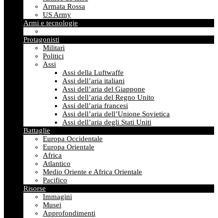
Armata Rossa
US Army
Armi e tecnologie
Protagonisti
Militari
Politici
Assi
Assi della Luftwaffe
Assi dell’aria italiani
Assi dell’aria del Giappone
Assi dell’aria del Regno Unito
Assi dell’aria francesi
Assi dell’aria dell’Unione Sovietica
Assi dell’aria degli Stati Uniti
Battaglie
Europa Occidentale
Europa Orientale
Africa
Atlantico
Medio Oriente e Africa Orientale
Pacifico
Risorse
Immagini
Musei
Approfondimenti