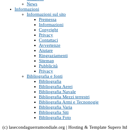
News
Informazioni
Informazioni sul sito
Premessa
Informazioni
Copyright
Privacy
Contattaci
Avvertenze
Aiutare
Ringraziamenti
Sitemap
Pubblicità
Privacy
Bibliografia e fonti
Bibliografia
Bibliografia Aerei
Bibliografia Navale
Bibliografia Mezzi terrestri
Bibliografia Armi e Tecnonogie
Bibliografia Varia
Bibliografia Siti
Bibliografia Foto
(c) lasecondaguerramondiale.org | Hosting & Template Supero ltd