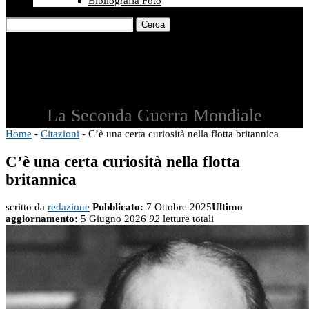
Bibliografia Foto
Cerca
La Seconda Guerra Mondiale
Home
-
Citazioni
-
C’è una certa curiosità nella flotta britannica
C’è una certa curiosità nella flotta
britannica
scritto da
redazione
Pubblicato:
7 Ottobre 2025
Ultimo
aggiornamento:
5 Giugno 2026
92
letture totali